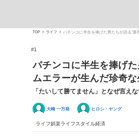
TOP
ライフ
パチンコに半生を捧げた男たちが語る“業
#1
私のあのとき、私のいま
パチンコに半生を捧げた
ムエラーが生んだ珍奇な
「たいして勝てません」となぜ言えな
大崎 一万発
ヒロシ・ヤング
ライフ
娯楽
ライフスタイル
経済
キングの誕生を、目撃せよ。