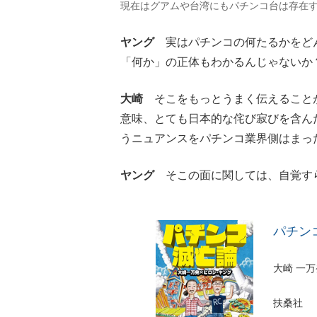
現在はグアムや台湾にもパチンコ台は存在
ヤング
実はパチンコの何たるかをどん
「何か」の正体もわかるんじゃないか
大崎
そこをもっとうまく伝えることが
意味、とても日本的な侘び寂びを含ん
うニュアンスをパチンコ業界側はまっ
ヤング
そこの面に関しては、自覚す
パチン
大崎 一万
扶桑社