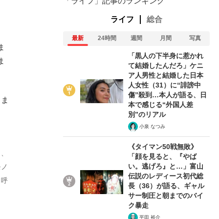
「ライフ」記事のランキング
ライフ
総合
最新
24時間
週間
月間
写真
ま
「黒人の下半身に惹かれ
ま
て結婚したんだろ」ケニ
ア人男性と結婚した日本
人女性（31）に“誹謗中
傷”殺到…本人が語る、日
しま
本で感じる“外国人差
別”のリアル
小泉 なつみ
《タイマン50戦無敗》
」、
「顔を見ると、『やば
い。逃げろ』と…」富山
モノ
伝説のレディース初代総
も呼
在記》RM→渋谷で飲み会、JIN→伊豆の...
長（36）が語る、ギャル
サー制圧と朝までのバイ
ク暴走
平田 裕介