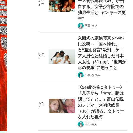
ース初代総長（36）が告
5位
5
白する、女子少年院での
独房生活と“ヤンキーの更
生”
平田 裕介
入園式の家族写真をSNS
に投稿→「国へ帰れ」
と“差別発言”殺到…ケニ
6位
ア人男性と結婚した日本
6
人女性（31）が、“世間か
らの視線”に思うこと
小泉 なつみ
《14歳で指にタトゥー》
「息子から『ママ、腕は
隠して』と…」富山伝説
7位
のレディース初代総長
7
（36）が語る、タトゥー
を入れた後悔
平田 裕介