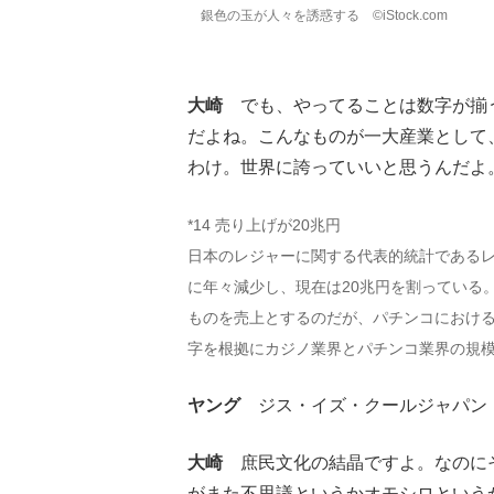
銀色の玉が人々を誘惑する ©iStock.com
大崎
でも、やってることは数字が揃う
だよね。こんなものが一大産業として、
わけ。世界に誇っていいと思うんだよ
*14 売り上げが20兆円
日本のレジャーに関する代表的統計であるレジ
に年々減少し、現在は20兆円を割っている
ものを売上とするのだが、パチンコにおけ
字を根拠にカジノ業界とパチンコ業界の規
ヤング
ジス・イズ・クールジャパン
大崎
庶民文化の結晶ですよ。なのにそ
がまた不思議というかオモシロという