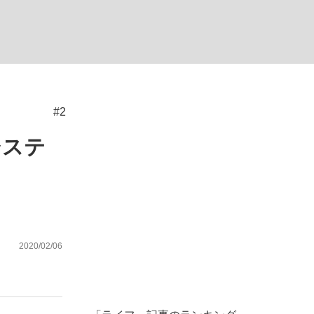
む将棋
#2
システ
2020/02/06