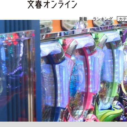
新着
ランキング
カテ
スクープ
ニュー
おすすめのキ
#藤田晋
#三
#玉木雄一郎
「善か悪かはどちらでもいい」リアル『九条の
終戦から81年