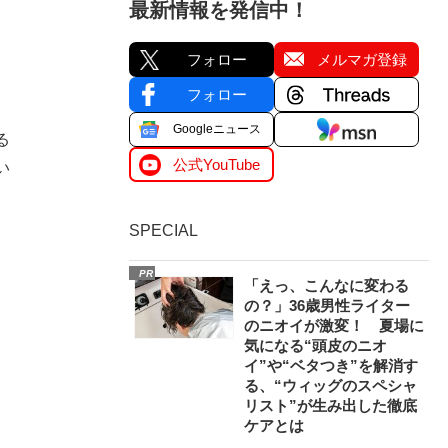
最新情報を発信中！
フォロー
メルマガ登録
フォロー
Googleニュース
る
公式YouTube
い
SPECIAL
PR
「えっ、こんなに変わる
の？」36歳男性ライター
のニオイが激変！ 夏場に
気になる“頭皮のニオ
イ”や“ベタつき”を解消す
る、“ウィッグのスペシャ
リスト”が生み出した徹底
ケアとは