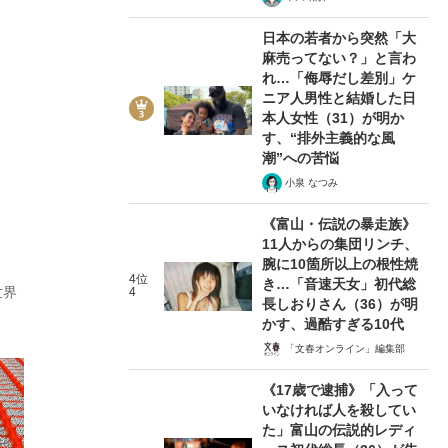
日本の若者から突然「大
麻売ってない？」と言わ
れ…「侮辱だし差別」ケ
ニア人男性と結婚した日
本人女性（31）が明か
す、“排外主義的な風
潮”への苦悩
小泉 なつみ
《富山・伝説の暴走族》
11人からの集団リンチ、
腕に10箇所以上の根性焼
4位
き…「音速天女」初代総
世界
4
長しおりさん（36）が明
かす、過酷すぎる10代
「文春オンライン」編集部
《17歳で逮捕》「入って
いなければ人を殺してい
た」富山の伝説的レディ