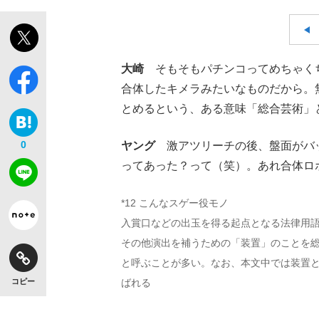
大崎
そもそもパチンコってめちゃくち
合体したキメラみたいなものだから。
【独自】昭和の大女優・小川真由美（享年86）
とめるという、ある意味「総合芸術」
0
ヤング
激アツリーチの後、盤面がバッ
ってあった？って（笑）。あれ合体ロ
*12 こんなスゲー役モノ
入賞口などの出玉を得る起点となる法律用
その他演出を補うための「装置」のことを
と呼ぶことが多い。なお、本文中では装置
《VIVANT》頼れる相棒・ドラムが認めた“
コピー
ばれる