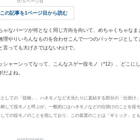
5
/5
ページ目
もっと見る
この記事を1ページ目から読む
ゃなパーツが何となく同じ方向を向いて、めちゃくちゃなま
無理やりいろんなものを合わせこんで一つのパッケージとして
が鹿児島で3月に死去し...
と言っても大げさではないわけで。
シャーンってなって、こんなスゲー役モノ（*12）、どこに
ボだよね。
語としての「役物」、ハネモノなど大当たりに直結する部分の「仕掛け
総称して役モノと呼ぶが、一般的にはハネモノなどの仕掛けのことを役
としての役モノのことを指しており、この装置のことは「ギミック」と
照ノ富士に激怒され...
《BTS厳戒トーキョー滞
もっと見る
ADVERTISEMENT