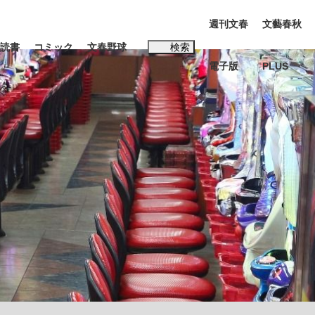
週刊文春
文藝春秋
読書
コミック
文春野球
検索
電子版
PLUS
インタビュー
読書
#松田聖子
多くてもいい」時価総額が一時トヨタ超え...
K-POPアイドルたち