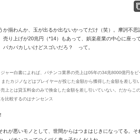
か揃わんか、玉が出るか出ないかってだけ（笑）。摩訶不思
売り上げが20兆円（*14）もあって、娯楽産業の中心に座っ
。バカバカしいけどスゴいだろ？ って。
ャー白書によれば、パチンコ業界の売上は05年の34兆8000億円をピ
。またカジノなどはプレイヤーが投じた金額から獲得した金額を差し引
る売上とは貸玉料金のみで換金した金額を差し引いていない。だからこ
模を比較するのはナンセンス
！
れが悪いモノとして、世間からはつまはじきになってる。そ
か。パチンコってつくづく鬼っ子なんだよね。