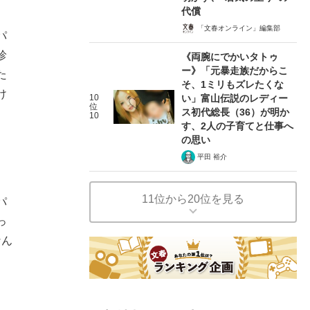
代償
「文春オンライン」編集部
パ
珍
《両腕にでかいタトゥ
ー》「元暴走族だからこ
た
そ、1ミリもズレたくな
け
10
い」富山伝説のレディー
位
ス初代総長（36）が明か
10
す、2人の子育てと仕事へ
の思い
平田 裕介
11位から20位を見る
パ
っ
なん