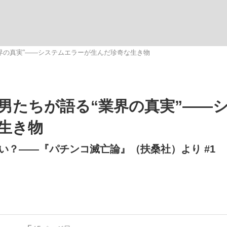
観る将棋、読
界の真実”――システムエラーが生んだ珍奇な生き物
男たちが語る“業界の真実”――
生き物
い？――『パチンコ滅亡論』（扶桑社）より #1