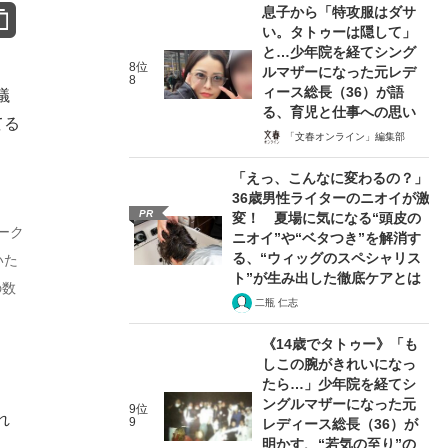
息子から「特攻服はダサ
い。タトゥーは隠して」
と…少年院を経てシング
8位
ルマザーになった元レデ
8
ィース総長（36）が語
議
る、育児と仕事への思い
てる
「文春オンライン」編集部
「えっ、こんなに変わるの？」
36歳男性ライターのニオイが激
PR
変！ 夏場に気になる“頭皮の
ーク
ニオイ”や“ベタつき”を解消す
る、“ウィッグのスペシャリス
いた
ト”が生み出した徹底ケアとは
の数
二瓶 仁志
《14歳でタトゥー》「も
しこの腕がきれいになっ
たら…」少年院を経てシ
ングルマザーになった元
9位
れ
9
レディース総長（36）が
明かす、“若気の至り”の