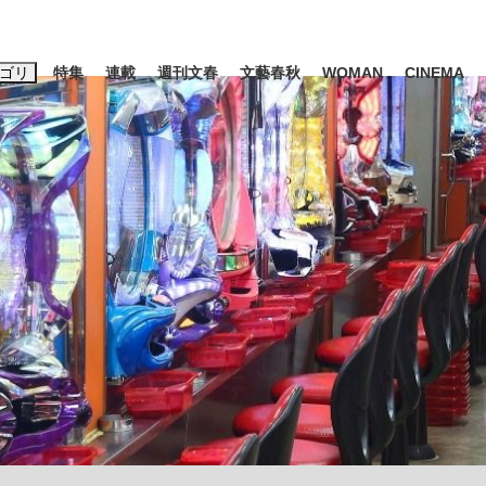
ゴリ
特集
連載
週刊文春
文藝春秋
WOMAN
CINEMA
キーワード入力
ス
エンタメ
ライフ
ビジネス
ーワードタグ一覧
山凌輝
#高市早苗
#後藤真希
#森岡毅
#城彰二
#内田有紀
#亀和田武
大罪』弁護士が明かすトク...
「キオクシアの投資の桁は一つ
日本生まれの