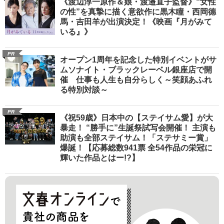
《渡辺淳一原作＆娘・渡邉直子監督》“女性
の性”を真摯に描く意欲作に黒木瞳・西岡德
馬・吉田羊が出演決定！《映画『月がみて
いる』》
PR
オープン1周年を記念した特別イベントがサ
ムソナイト・ブラックレーベル銀座店で開
催 仕事も人生も自分らしく～笑顔あふれ
る特別対談～
PR
《祝59歳》日本中の【ステイサム愛】が大
暴走！ “勝手に”生誕祭試写会開催！ 主演も
助演も全部ステイサム！「ステサミー賞」
爆誕！【応募総数941票 全54作品の栄冠に
輝いた作品とはー!?】