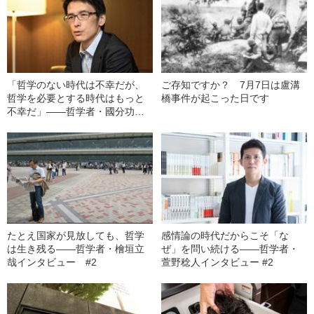
「哲学のない時代は不幸だが、
ご存知ですか？ 7月7日は盧溝
哲学を必要とする時代はもっと
橋事件が起こった日です
不幸だ」――哲学者・國分功一
郎インタビュー #2
たとえ国家が見放しても、哲学
感情論の時代だからこそ「な
は生き残る――哲学者・檜垣立
ぜ」を問い続ける――哲学者・
哉インタビュー #2
萱野稔人インタビュー #2