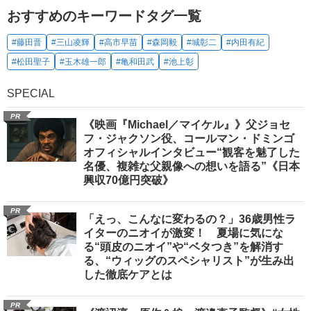
おすすめのキーワードタグ一覧
#藤田晋
#三山凌輝
#高市早苗
#森岡毅
#城彰二
#内田有紀
#松田聖子
#玉木雄一郎
#亀和田武
#池上彰
SPECIAL
PR
《映画『Michael／マイケル』》父ジョセ
フ・ジャクソン役、コールマン・ドミンゴ
オフィシャルインタビュー“観客を魅了した
名優、複雑な父親像への想いを語る”《日本
興収70億円突破》
PR
「えっ、こんなに変わるの？」36歳男性ラ
イターのニオイが激変！ 夏場に気にな
る“頭皮のニオイ”や“ベタつき”を解消す
る、“ウィッグのスペシャリスト”が生み出
した徹底ケアとは
PR