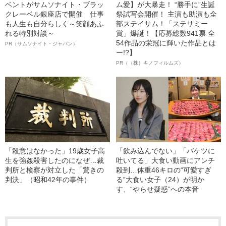
ベントがサムソナイト・ブラッ
ム愛】が大暴走！ “勝手に”生誕
クレーベル銀座店で開催 仕事
祭試写会開催！ 主演も助演も全
も人生も自分らしく～笑顔あふ
部ステイサム！「ステサミー
れる特別対談～
賞」爆誕！【応募総数941票 全
54作品の栄冠に輝いた作品とは
PR（サムソナイト・ジャパン）
ー!?】
PR（（株）キノフィルムズ）
「殺意はなかった」19歳女子高
「飲み込んでない」「バケツに
生を強姦殺害したのになぜ…裁
吐いてる」大食い動画にアンチ
判所と検察が対立した「驚きの
殺到…体重46キロの“可愛すぎ
判決」（昭和42年の事件）
る”大食い女子（24）が明か
す、“やらせ疑惑”への本音