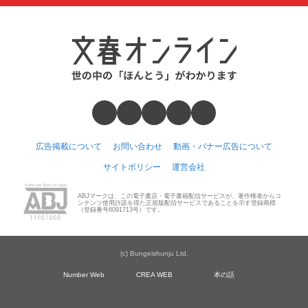
広告掲載について
お問い合わせ
動画・バナー広告について
サイトポリシー
運営会社
ABJマークは、この電子書店・電子書籍配信サービスが、著作権者からコ
ンテンツ使用許諾を得た正規版配信サービスであることを示す登録商標
（登録番号6091713号）です。
(c) Bungeishunju Ltd.
Number Web
CREA WEB
本の話