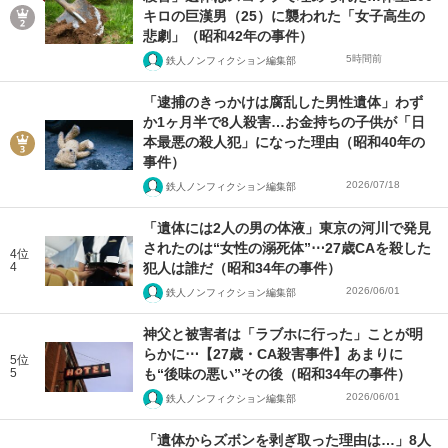
キロの巨漢男（25）に襲われた「女子高生の
悲劇」（昭和42年の事件）
5時間前
鉄人ノンフィクション編集部
「逮捕のきっかけは腐乱した男性遺体」わず
か1ヶ月半で8人殺害…お金持ちの子供が「日
本最悪の殺人犯」になった理由（昭和40年の
事件）
2026/07/18
鉄人ノンフィクション編集部
「遺体には2人の男の体液」東京の河川で発見
されたのは“女性の溺死体”⋯27歳CAを殺した
4位
4
犯人は誰だ（昭和34年の事件）
2026/06/01
鉄人ノンフィクション編集部
神父と被害者は「ラブホに行った」ことが明
らかに⋯【27歳・CA殺害事件】あまりに
5位
5
も“後味の悪い”その後（昭和34年の事件）
2026/06/01
鉄人ノンフィクション編集部
「遺体からズボンを剥ぎ取った理由は…」8人