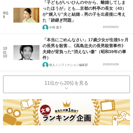
「子どもがいいひんのやから、離婚してしま
ったほうが」とも…京都の料亭の長女（43）
9位
が“婿入り”夫と結婚→男の子を出産後に考え
9
た「跡継ぎ問題」
2026/08/02
中岡 愛子
「本当にごめんなさい」17歳少女が生後5ヶ月
の長男を殺害…《高島忠夫の長男殺害事件》
10
夫婦が背負った“消えない傷”（昭和39年の事
位
10
件）
2026/03/09
鉄人ノンフィクション編集部
11位から20位を見る