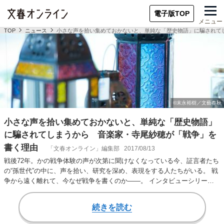
電子版TOP
メニュー
TOP
ニュース
小さな声を拾い集めておかないと、単純な「歴史物語」に騙されて
小さな声を拾い集めておかないと、単純な「歴史物語」
に騙されてしまうから 音楽家・寺尾紗穂が「戦争」を
書く理由
「文春オンライン」編集部
2017/08/13
戦後72年。かの戦争体験の声が次第に聞けなくなっている今、証言者たち
の“孫世代”の中に、声を拾い、研究を深め、表現をする人たちがいる。 戦
争から遠く離れて、今なぜ戦争を書くのか――。 インタビューシリーズ
第1回は音…
続きを読む