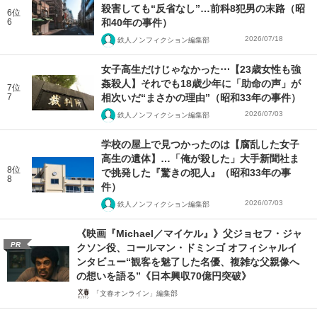
殺害しても“反省なし”…前科8犯男の末路（昭
6位
6
和40年の事件）
2026/07/18
鉄人ノンフィクション編集部
女子高生だけじゃなかった⋯【23歳女性も強
姦殺人】それでも18歳少年に「助命の声」が
7位
7
相次いだ“まさかの理由”（昭和33年の事件）
2026/07/03
鉄人ノンフィクション編集部
学校の屋上で見つかったのは【腐乱した女子
高生の遺体】…「俺が殺した」大手新聞社ま
8位
で挑発した『驚きの犯人』（昭和33年の事
8
件）
2026/07/03
鉄人ノンフィクション編集部
《映画『Michael／マイケル』》父ジョセフ・ジャ
PR
クソン役、コールマン・ドミンゴ オフィシャルイ
ンタビュー“観客を魅了した名優、複雑な父親像へ
の想いを語る”《日本興収70億円突破》
「文春オンライン」編集部