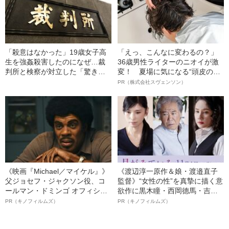
「殺意はなかった」19歳女子高
「えっ、こんなに変わるの？」
生を強姦殺害したのになぜ…裁
36歳男性ライターのニオイが激
判所と検察が対立した「驚きの
変！ 夏場に気になる“頭皮のニ
判決」（昭和42年の事件）
オイ”や“ベタつき”を解消す
PR（株式会社スヴェンソン）
る、“ウィッグのスペシャリス
ト”が生み出した徹底ケアとは
《映画『Michael／マイケル』》
《渡辺淳一原作＆娘・渡邉直子
父ジョセフ・ジャクソン役、コ
監督》“女性の性”を真摯に描く意
ールマン・ドミンゴ オフィシャ
欲作に黒木瞳・西岡德馬・吉田
ルインタビュー“観客を魅了した
羊が出演決定！《映画『月がみ
PR（キノフィルムズ）
PR（キノフィルムズ）
名優、複雑な父親像への想いを
ている』》
語る”《日本興収70億円突破》