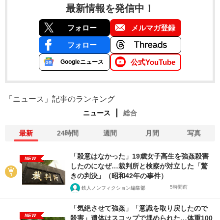
最新情報を発信中！
フォロー
メルマガ登録
フォロー
公式YouTube
Googleニュース
「ニュース」記事のランキング
ニュース
総合
最新
24時間
週間
月間
写真
「殺意はなかった」19歳女子高生を強姦殺害
NEW
したのになぜ…裁判所と検察が対立した「驚
きの判決」（昭和42年の事件）
5時間前
鉄人ノンフィクション編集部
「気絶させて強姦」「意識を取り戻したので
NEW
殺害」遺体はスコップで埋められた…体重100