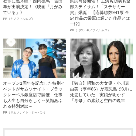
欲作に黒木瞳・西岡德馬・吉田
祭試写会開催！ 主演も助演も全
羊が出演決定！《映画『月がみ
部ステイサム！「ステサミー
ている』》
賞」爆誕！【応募総数941票 全
54作品の栄冠に輝いた作品とは
PR（キノフィルムズ）
ー!?】
PR（（株）キノフィルムズ）
オープン1周年を記念した特別イ
【独自】昭和の大女優・小川真
ベントがサムソナイト・ブラッ
由美（享年86）が鹿児島で3月に
クレーベル銀座店で開催 仕事
死去していた 実娘が明かす
も人生も自分らしく～笑顔あふ
「毒母」の素顔と空白の晩年
れる特別対談～
PR（サムソナイト・ジャパン）