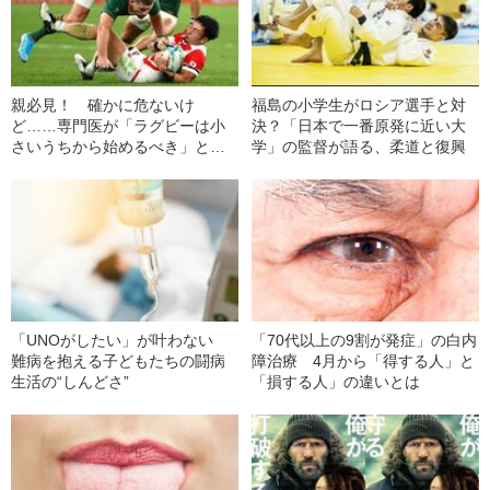
親必見！ 確かに危ないけ
福島の小学生がロシア選手と対
ど……専門医が「ラグビーは小
決？「日本で一番原発に近い大
さいうちから始めるべき」と推
学」の監督が語る、柔道と復興
す理由
「UNOがしたい」が叶わない
「70代以上の9割が発症」の白内
難病を抱える子どもたちの闘病
障治療 4月から「得する人」と
生活の“しんどさ”
「損する人」の違いとは