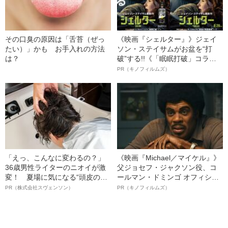
その口臭の原因は「舌苔（ぜっ
《映画『シェルター』》ジェイ
たい）」かも お手入れの方法
ソン・ステイサムがお盆を“打
は？
破”する!!《「眠眠打破」コラ
ボ》
PR（キノフィルムズ）
「えっ、こんなに変わるの？」
《映画『Michael／マイケル』》
36歳男性ライターのニオイが激
父ジョセフ・ジャクソン役、コ
変！ 夏場に気になる“頭皮のニ
ールマン・ドミンゴ オフィシャ
オイ”や“ベタつき”を解消す
ルインタビュー“観客を魅了した
PR（株式会社スヴェンソン）
PR（キノフィルムズ）
る、“ウィッグのスペシャリス
名優、複雑な父親像への想いを
ト”が生み出した徹底ケアとは
語る”《日本興収70億円突破》