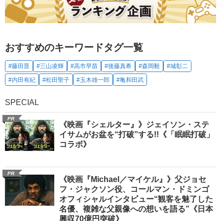
おすすめのキーワードタグ一覧
#藤田晋
#三山凌輝
#高市早苗
#後藤真希
#森岡毅
#城彰二
#内田有紀
#松田聖子
#玉木雄一郎
#亀和田武
SPECIAL
PR
《映画『シェルター』》ジェイソン・ステ
イサムがお盆を“打破”する!!《「眠眠打破」
コラボ》
PR
《映画『Michael／マイケル』》父ジョセ
フ・ジャクソン役、コールマン・ドミンゴ
オフィシャルインタビュー“観客を魅了した
名優、複雑な父親像への想いを語る”《日本
興収70億円突破》