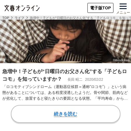
電子版TOP
メニュー
TOP
ライフ
急増中！子どもが“日曜日のお父さん化”する「子どもロコモ」を知っ
急増中！子どもが“日曜日のお父さん化”する「子どもロ
コモ」を知っていますか？
長田 昭二
2020/02/22
「ロコモティブシンドローム（運動器症候群＝通称“ロコモ”）」という病
態があることについては、ある程度浸透したようだ。骨や関節、筋肉など
が劣化して、放置すると寝たきりの要因となる状態。「平均寿命」から
「健康寿命」を差し…
続きを読む