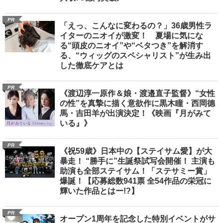
PR
「えっ、こんなに変わるの？」36歳男性ラ
イターのニオイが激変！ 夏場に気にな
る“頭皮のニオイ”や“ベタつき”を解消す
る、“ウィッグのスペシャリスト”が生み出
した徹底ケアとは
PR
《渡辺淳一原作＆娘・渡邉直子監督》“女性
の性”を真摯に描く意欲作に黒木瞳・西岡德
馬・吉田羊が出演決定！《映画『月がみて
いる』》
PR
《祝59歳》日本中の【ステイサム愛】が大
暴走！ “勝手に”生誕祭試写会開催！ 主演も
助演も全部ステイサム！「ステサミー賞」
爆誕！【応募総数941票 全54作品の栄冠に
輝いた作品とはー!?】
PR
オープン1周年を記念した特別イベントがサ