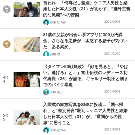
言われ…「侮辱だし差別」ケニア人男性と結
婚した日本人女性（31）が明かす、“排外主義
的な風潮”への苦悩
2026/08/08
小泉 なつみ
81歳の父親が出会い系アプリに300万円課
金、さらなる悪夢が…困惑する息子が気づい
た「ある異変」
2024/01/12
高橋 理
《タイマン50戦無敗》「顔を見ると、『やば
い。逃げろ』と…」富山伝説のレディース初
4位
代総長（36）が語る、ギャルサー制圧と朝ま
4
でのバイク暴走
2026/08/01
平田 裕介
入園式の家族写真をSNSに投稿→「国へ帰
れ」と“差別発言”殺到…ケニア人男性と結婚
5位
した日本人女性（31）が、“世間からの視
5
線”に思うこと
2026/08/08
小泉 なつみ