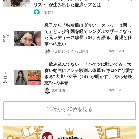
リスト”が生み出した徹底ケアとは
二瓶 仁志
息子から「特攻服はダサい。タトゥーは隠し
て」と…少年院を経てシングルマザーになっ
9位
た元レディース総長（36）が語る、育児と仕
9
事への思い
2026/08/08
「文春オンライン」編集部
「飲み込んでない」「バケツに吐いてる」大
食い動画にアンチ殺到…体重46キロの“可愛す
10
ぎる”大食い女子（24）が明かす、“やらせ疑
位
10
惑”への本音
2026/08/01
徳重 龍徳
11位から20位を見る