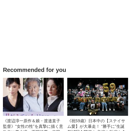
Recommended for you
《渡辺淳一原作＆娘・渡邉直子
《祝59歳》日本中の【ステイサ
監督》“女性の性”を真摯に描く意
ム愛】が大暴走！ “勝手に”生誕