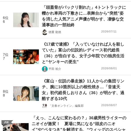
「頭蓋骨がパックリ割れた」4トントラックに
轢かれ車両の下敷きに…表舞台から“突然”姿
6位
を消した人気アニメ声優が明かす、凄惨な交
6
通事故の一部始終
2026/07/11
徳重 龍徳
《17歳で逮捕》「入っていなければ人を殺し
ていた」富山の伝説的レディース初代総長
7位
（36）が告白する、女子少年院での独房生活
7
と“ヤンキーの更生”
2026/08/01
平田 裕介
《富山・伝説の暴走族》11人からの集団リン
チ、腕に10箇所以上の根性焼き…「音速天
8位
女」初代総長しおりさん（36）が明かす、過
8
酷すぎる10代
2026/08/07
「文春オンライン」編集部
「えっ、こんなに変わるの？」36歳男性ライターの
PR
ニオイが激変！ 夏場に気になる“頭皮のニオ
イ”や“ベタつき”を解消する、“ウィッグのスペシャ