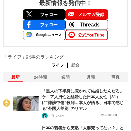
最新情報を発信中！
フォロー
メルマガ登録
フォロー
公式YouTube
Googleニュース
「ライフ」記事のランキング
ライフ
総合
最新
24時間
週間
月間
写真
「黒人の下半身に惹かれて結婚したんだろ」
ケニア人男性と結婚した日本人女性（31）
に“誹謗中傷”殺到…本人が語る、日本で感じ
る“外国人差別”のリアル
2026/08/08
小泉 なつみ
日本の若者から突然「大麻売ってない？」と