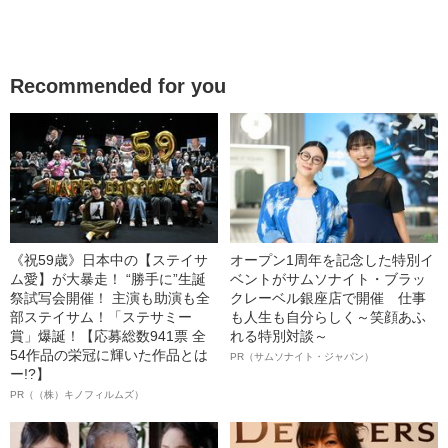
Recommended for you
《祝59歳》日本中の【ステイサ
オープン1周年を記念した特別イ
ム愛】が大暴走！ “勝手に”生誕
ベントがサムソナイト・ブラッ
祭試写会開催！ 主演も助演も全
クレーベル銀座店で開催 仕事
部ステイサム！「ステサミー
も人生も自分らしく～笑顔あふ
賞」爆誕！【応募総数941票 全
れる特別対談～
54作品の栄冠に輝いた作品とは
PR（サムソナイト・ジャパン）
ー!?】
PR（（株）キノフィルムズ）