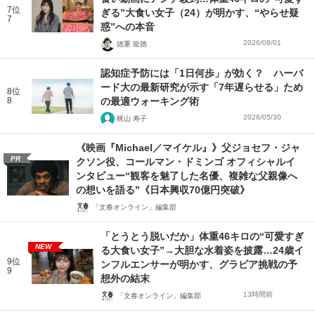
7位
ぎる”大食い女子（24）が明かす、“やらせ疑
7
惑”への本音
2026/08/01
徳重 龍徳
認知症予防には「1日何歩」が効く？ ハーバ
ード大の最新研究が示す「7年遅らせる」ため
8位
8
の最適ウォーキング術
2026/05/30
梶山 寿子
《映画『Michael／マイケル』》父ジョセフ・ジャ
PR
クソン役、コールマン・ドミンゴ オフィシャルイ
ンタビュー“観客を魅了した名優、複雑な父親像へ
の想いを語る”《日本興収70億円突破》
「文春オンライン」編集部
「とうとう脱いだか」体重46キロの“可愛すぎ
NEW
る大食い女子”→大胆な水着姿を披露…24歳イ
9位
ンフルエンサーが明かす、グラビア挑戦の予
9
想外の結末
13時間前
「文春オンライン」編集部