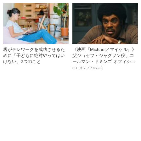
親がテレワークを成功させるた
《映画『Michael／マイケル』》
めに「子どもに絶対やってはい
父ジョセフ・ジャクソン役、コ
けない」2つのこと
ールマン・ドミンゴ オフィシャ
ルインタビュー“観客を魅了した
PR（キノフィルムズ）
名優、複雑な父親像への想いを
語る”《日本興収70億円突破》