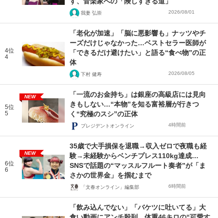
す、音楽家への「険しすぎる道」
2026/08/01
我妻 弘崇
「老化が加速」「脳に悪影響も」ナッツやチ
ーズだけじゃなかった…ベストセラー医師が
4位
「できるだけ避けたい」と語る“食べ物”の正
4
体
2026/08/05
下村 健寿
「一流のお金持ち」は銀座の高級店には見向
NEW
きもしない…“本物”を知る富裕層が行きつ
5位
5
く“究極のスシ”の正体
4時間前
プレジデントオンライン
35歳で大手損保を退職→収入ゼロで夜職も経
NEW
験→未経験からベンチプレス110kg達成…
6位
SNSで話題の“マッスルフルート奏者”が「ま
6
さかの世界金」を掴むまで
6時間前
「文春オンライン」編集部
「飲み込んでない」「バケツに吐いてる」大
食い動画にアンチ殺到…体重46キロの“可愛す