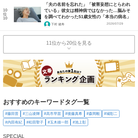
「夫の名前を忘れた」「被害妄想にとらわれ
10
ている」彼女は精神病ではなかった…脳みそ
位
を調べてわかった51歳女性の「本当の病名」
10
2026/07/29
下村 健寿
11位から20位を見る
おすすめのキーワードタグ一覧
#藤田晋
#三山凌輝
#高市早苗
#後藤真希
#森岡毅
#城彰二
#内田有紀
#松田聖子
#玉木雄一郎
#池上彰
SPECIAL