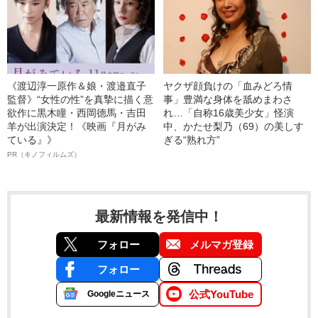
《渡辺淳一原作＆娘・渡邉直子
ヤクザ顔負けの「血みどろ情
監督》“女性の性”を真摯に描く意
事」豊満な身体を舐めまわさ
欲作に黒木瞳・西岡德馬・吉田
れ…「自称16歳美少女」怪演
羊が出演決定！《映画『月がみ
中、かたせ梨乃（69）の美しす
ている』》
ぎる“熟れ方”
PR（キノフィルムズ）
最新情報を発信中！
フォロー
メルマガ登録
フォロー
公式YouTube
Googleニュース