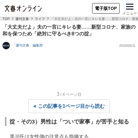
電子版TOP
メニュー
TOP
週刊文春
ライフ
「大丈夫だよ」夫の一言にキレる妻……新型コロナ、家
「大丈夫だよ」夫の一言にキレる妻……新型コロナ、家族の
和を保つため「絶対に守るべき8つの掟」
「週刊文春」編集部
2020/05/11
3
/4
ページ目
この記事を1ページ目から読む
掟・その3）男性は「ついで家事」が苦手と知る
黒川氏は女性側の注意点も指摘する。