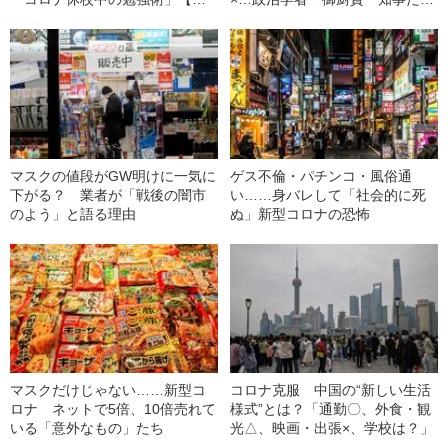
活篇】
の通信簿 西日本編」
マスクの値段がGW明けに一気に
ゲス不倫・パチンコ・風俗通
下がる？ 業者が「戦後の闇市
い……身バレして「社会的に死
のよう」と語る理由
ぬ」新型コロナの恐怖
マスクだけじゃない……新型コ
コロナ克服 中国の“新しい生活
ロナ ネットで5倍、10倍売れて
様式”とは？「通勤〇、外食・観
いる「意外なもの」たち
光△、映画・出張×、学校は？」