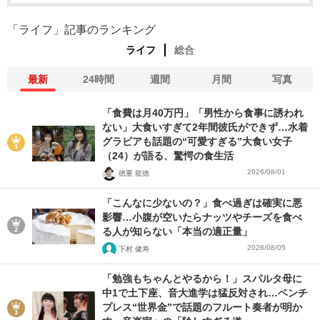
「ライフ」記事のランキング
ライフ
総合
最新
24時間
週間
月間
写真
「食費は月40万円」「男性から食事に誘われ
ない」大食いすぎて2年間彼氏ができず…水着
グラビアも話題の“可愛すぎる”大食い女子
（24）が語る、驚愕の食生活
2026/08/01
徳重 龍徳
「こんなに少ないの？」食べ過ぎは確実に悪
影響…小腹が空いたらナッツやチーズを食べ
る人が知らない「本当の適正量」
2026/08/05
下村 健寿
「勉強もちゃんとやるから！」スパルタ母に
中1で土下座、音大進学は猛反対され…ベンチ
プレス“世界金”で話題のフルート奏者が明か