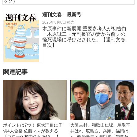
ック）
週刊文春 最新号
2026年8月6日 発売
木原事件に新展開 重要参考人が初告白
「木原誠二・元副長官の妻から前夫の
怪死現場に呼びだされた」【週刊文春
目次】
関連記事
ポイントは7つ！ 東大理Ⅲに子
大阪吉村、和歌山仁坂、鳥取平
供4人合格 佐藤ママが教える
井は○、広島△、兵庫、福岡は
「コロナ休校中の勉強術」【生
×…政治学者・御厨貴「知事たち