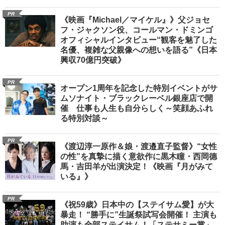
PR
《映画『Michael／マイケル』》父ジョセ
フ・ジャクソン役、コールマン・ドミンゴ
オフィシャルインタビュー“観客を魅了した
名優、複雑な父親像への想いを語る”《日本
興収70億円突破》
PR
オープン1周年を記念した特別イベントがサ
ムソナイト・ブラックレーベル銀座店で開
催 仕事も人生も自分らしく～笑顔あふれ
る特別対談～
PR
《渡辺淳一原作＆娘・渡邉直子監督》“女性
の性”を真摯に描く意欲作に黒木瞳・西岡德
馬・吉田羊が出演決定！《映画『月がみて
いる』》
PR
《祝59歳》日本中の【ステイサム愛】が大
暴走！ “勝手に”生誕祭試写会開催！ 主演も
助演も全部ステイサム！「ステサミー賞」