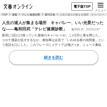
電子版TOP
メニュー
TOP
連載
テレビ健康診断
週刊文春
人生の達人が集まる場所 キャバレー、
人生の達人が集まる場所 キャバレー、いい光景だった
な――亀和田武「テレビ健康診断」
亀和田 武
2020/11/07
新宿に1店だけ残っていた最後のキャバレーが、この2月に幕を閉じた。
コロナ感染が拡大するなか、都知事は会見で「いわゆる夜の街関連」とい
う造語を口にした。このフレーズにメディアは飛びつき、ニュース番組は
コロナ報道を流…
続きを読む