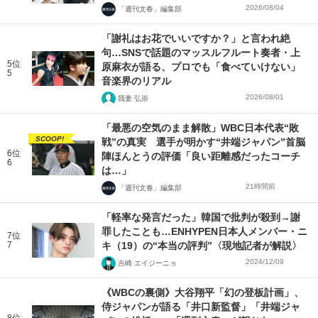
2026/08/04
「週刊文春」編集部
「謝礼はお花でいいですか？」と言われ絶
句…SNSで話題のマッスルフルート奏者・上
5位
原麻衣が語る、プロでも「食べていけない」
5
音楽界のリアル
2026/08/01
我妻 弘崇
「最悪の空気のまま解散」WBC日本代表“敗
SCOOP!
戦”の真実 選手が明かす“井端ジャパン”首脳
6位
陣ほんとうの評価「良い距離感だったコーチ
6
は…」
21時間前
「週刊文春」編集部
「軽率な発言だった」韓国で批判が殺到→謝
罪したことも…ENHYPEN日本人メンバー・ニ
7位
7
キ（19）の“本当の評判”〈現地記者が解説〉
2024/12/09
吉崎 エイジーニョ
《WBCの裏側》大谷翔平「幻の登板計画」、
侍ジャパンが語る「井口新監督」「井端ジャ
8位