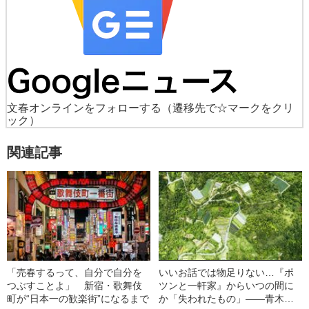
文春オンラインをフォローする
（遷移先で☆マークをクリ
ック）
関連記事
「売春するって、自分で自分を
いいお話では物足りない…『ポ
つぶすことよ」 新宿・歌舞伎
ツンと一軒家』からいつの間に
町が“日本一の歓楽街”になるまで
か「失われたもの」――青木る