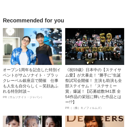
Recommended for you
オープン1周年を記念した特別イ
《祝59歳》日本中の【ステイサ
ベントがサムソナイト・ブラッ
ム愛】が大暴走！ “勝手に”生誕
クレーベル銀座店で開催 仕事
祭試写会開催！ 主演も助演も全
も人生も自分らしく～笑顔あふ
部ステイサム！「ステサミー
れる特別対談～
賞」爆誕！【応募総数941票 全
54作品の栄冠に輝いた作品とは
PR（サムソナイト・ジャパン）
ー!?】
PR（（株）キノフィルムズ）