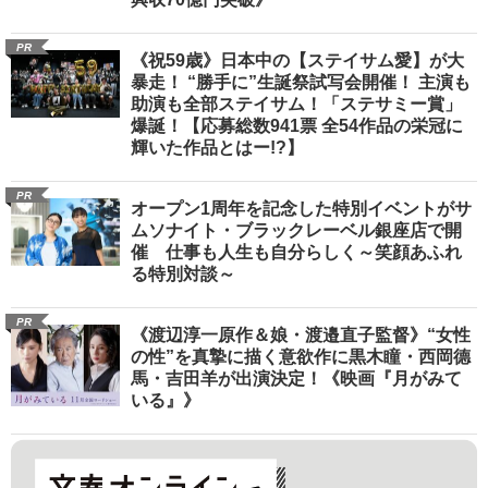
PR
《祝59歳》日本中の【ステイサム愛】が大
暴走！ “勝手に”生誕祭試写会開催！ 主演も
助演も全部ステイサム！「ステサミー賞」
爆誕！【応募総数941票 全54作品の栄冠に
輝いた作品とはー!?】
PR
オープン1周年を記念した特別イベントがサ
ムソナイト・ブラックレーベル銀座店で開
催 仕事も人生も自分らしく～笑顔あふれ
る特別対談～
PR
《渡辺淳一原作＆娘・渡邉直子監督》“女性
の性”を真摯に描く意欲作に黒木瞳・西岡德
馬・吉田羊が出演決定！《映画『月がみて
いる』》