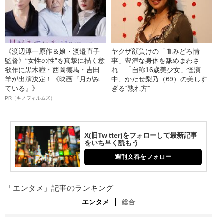
《渡辺淳一原作＆娘・渡邉直子
ヤクザ顔負けの「血みどろ情
監督》“女性の性”を真摯に描く意
事」豊満な身体を舐めまわさ
欲作に黒木瞳・西岡德馬・吉田
れ…「自称16歳美少女」怪演
羊が出演決定！《映画『月がみ
中、かたせ梨乃（69）の美しす
ている』》
ぎる“熟れ方”
PR（キノフィルムズ）
X(旧Twitter)をフォローして最新記事
をいち早く読もう
週刊文春をフォロー
「エンタメ」記事のランキング
エンタメ
総合