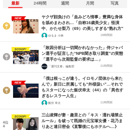
最新
24時間
週間
月間
写真
ヤクザ顔負けの「血みどろ情事」豊満な身体
NEW
を舐めまわされ…「自称16歳美少女」怪演
中、かたせ梨乃（69）の美しすぎる“熟れ方”
18時間前
ゆるま 小林
「敗因分析は一切聞かれなかった」侍ジャパ
SCOOP!
ン選手が証言した“NPB聞き取り調査”の実態
「選手から次期監督の要求は…」
21時間前
「週刊文春」編集部
「僕は根っこが違う。イロモノ団体から来た
NEW
んで」新日に所属しても“外様扱い”…それで
もスターになった飯伏幸太（44）の「異色す
ぎるレスラー人生」
11時間前
飯伏 幸太
三山凌輝が妻・趣里との「キス・濡れ場禁止
SCOOP!
ルール」を破って既婚の元宝塚女優・花乃ま
4位
4
りあと連日密会《直撃後にもホテルへ…》