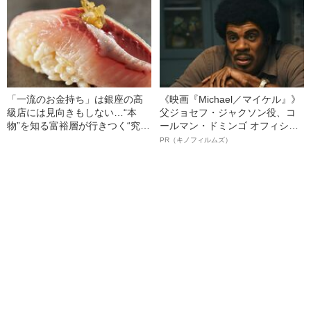
ぎる“熟れ方”
「一流のお金持ち」は銀座の高
《映画『Michael／マイケル』》
級店には見向きもしない…“本
父ジョセフ・ジャクソン役、コ
物”を知る富裕層が行きつく“究極
ールマン・ドミンゴ オフィシャ
のスシ”の正体
ルインタビュー“観客を魅了した
PR（キノフィルムズ）
名優、複雑な父親像への想いを
語る”《日本興収70億円突破》