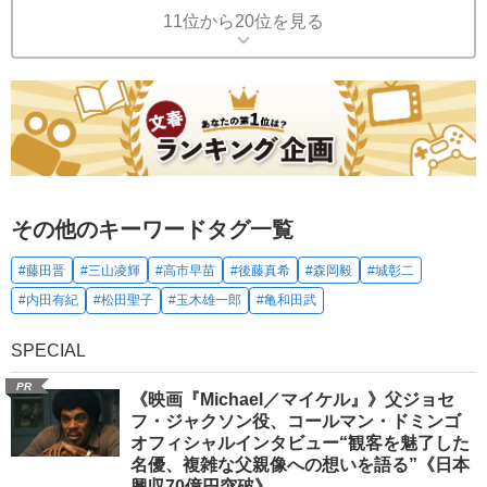
11位から20位を見る
その他のキーワードタグ一覧
#藤田晋
#三山凌輝
#高市早苗
#後藤真希
#森岡毅
#城彰二
#内田有紀
#松田聖子
#玉木雄一郎
#亀和田武
SPECIAL
PR
《映画『Michael／マイケル』》父ジョセ
フ・ジャクソン役、コールマン・ドミンゴ
オフィシャルインタビュー“観客を魅了した
名優、複雑な父親像への想いを語る”《日本
興収70億円突破》