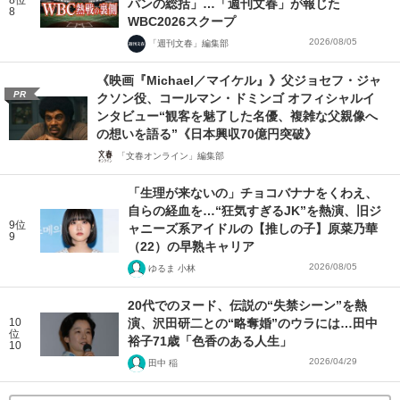
パンの総括」…「週刊文春」が報じた
8
WBC2026スクープ
2026/08/05
「週刊文春」編集部
《映画『Michael／マイケル』》父ジョセフ・ジャ
PR
クソン役、コールマン・ドミンゴ オフィシャルイ
ンタビュー“観客を魅了した名優、複雑な父親像へ
の想いを語る”《日本興収70億円突破》
「文春オンライン」編集部
「生理が来ないの」チョコバナナをくわえ、
自らの経血を…“狂気すぎるJK”を熱演、旧ジ
9位
ャニーズ系アイドルの【推しの子】原菜乃華
9
（22）の早熟キャリア
2026/08/05
ゆるま 小林
20代でのヌード、伝説の“失禁シーン”を熱
10
演、沢田研二との“略奪婚”のウラには…田中
位
裕子71歳「色香のある人生」
10
2026/04/29
田中 稲