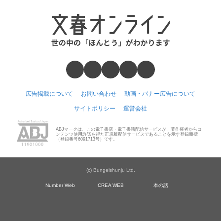
広告掲載について
お問い合わせ
動画・バナー広告について
サイトポリシー
運営会社
ABJマークは、この電子書店・電子書籍配信サービスが、著作権者からコ
ンテンツ使用許諾を得た正規版配信サービスであることを示す登録商標
（登録番号6091713号）です。
(c) Bungeishunju Ltd.
Number Web
CREA WEB
本の話