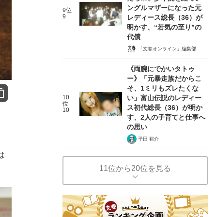
ングルマザーになった元
9位
9
レディース総長（36）が
明かす、“若気の至り”の
代償
「文春オンライン」編集部
《両腕にでかいタトゥ
ー》「元暴走族だからこ
そ、1ミリもズレたくな
10
い」富山伝説のレディー
位
ス初代総長（36）が明か
10
す、2人の子育てと仕事へ
の思い
平田 裕介
は
11位から20位を見る