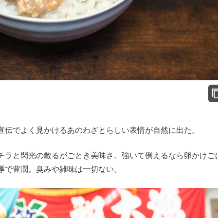
宣伝でよく見かけるあのわざとらしい表情が自然に出た。
チラと閃光の散るがごとき美味さ。強いて例えるなら卵かけご
厚で豊潤。臭みや雑味は一切ない。