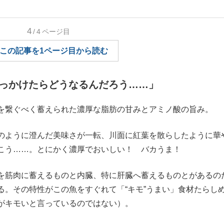
もっと見る
4
/4
ページ目
この記事を1ページ目から読む
が鹿児島で3月に死去し...
っかけたらどうなるんだろう……」
を繋ぐべく蓄えられた濃厚な脂肪の甘みとアミノ酸の旨み。
のように澄んだ美味さが一転、川面に紅葉を散らしたように華
こう……。とにかく濃厚でおいしい！ バカうま！
を筋肉に蓄えるものと内臓、特に肝臓へ蓄えるものとがあるの
照ノ富士に激怒され...
《BTS厳戒トーキョー滞
る。その特性がこの魚をすぐれて「“キモ”うまい」食材たらし
がキモいと言っているのではない）。