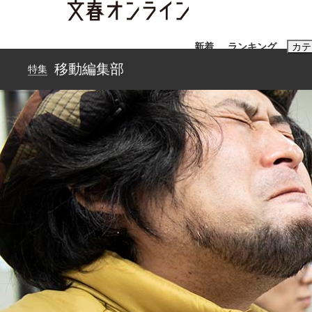
新着
ランキング
カテ
移動編集部
特集
スクープ
ニュー
おすすめのキ
#藤田晋
#三
#玉木雄一郎
「キオクシアの投資の桁は一つ多くてもいい」
終戦から81年