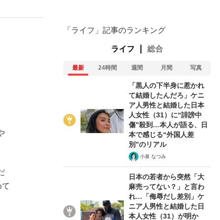
「ライフ」記事のランキング
ライフ
総合
最新
24時間
週間
月間
写真
「黒人の下半身に惹かれ
て結婚したんだろ」ケニ
ア人男性と結婚した日本
人女性（31）に“誹謗中
傷”殺到…本人が語る、日
や
本で感じる“外国人差
別”のリアル
小泉 なつみ
だ
日本の若者から突然「大
在記》RM→渋谷で飲み会、JIN→伊豆の...
めて
麻売ってない？」と言わ
れ…「侮辱だし差別」ケ
ニア人男性と結婚した日
本人女性（31）が明か