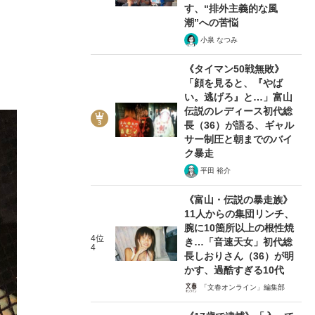
す、“排外主義的な風
潮”への苦悩
小泉 なつみ
《タイマン50戦無敗》
「顔を見ると、『やば
い。逃げろ』と…」富山
伝説のレディース初代総
長（36）が語る、ギャル
サー制圧と朝までのバイ
ク暴走
平田 裕介
《富山・伝説の暴走族》
11人からの集団リンチ、
腕に10箇所以上の根性焼
4位
き…「音速天女」初代総
4
長しおりさん（36）が明
かす、過酷すぎる10代
「文春オンライン」編集部