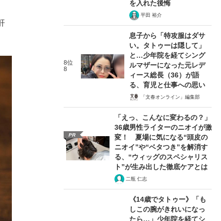
を入れた後悔
平田 裕介
肝
息子から「特攻服はダサ
い。タトゥーは隠して」
と…少年院を経てシング
8位
ルマザーになった元レデ
8
ィース総長（36）が語
る、育児と仕事への思い
「文春オンライン」編集部
「えっ、こんなに変わるの？」
36歳男性ライターのニオイが激
PR
変！ 夏場に気になる“頭皮の
ニオイ”や“ベタつき”を解消す
る、“ウィッグのスペシャリス
ト”が生み出した徹底ケアとは
二瓶 仁志
《14歳でタトゥー》「も
しこの腕がきれいになっ
たら…」少年院を経てシ