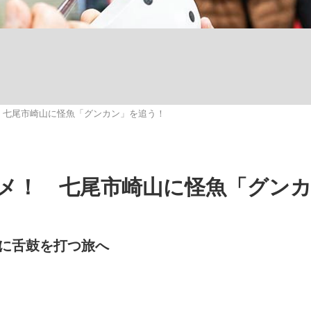
観る将棋、読
 七尾市崎山に怪魚「グンカン」を追う！
メ！ 七尾市崎山に怪魚「グン
”に舌鼓を打つ旅へ