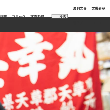
週刊文春
文藝春秋
読書
コミック
文春野球
検索
電子版
PLUS
インタビュー
読書
#松田聖子
K-POPアイドルたち