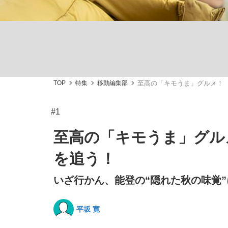
TOP
特集
移動編集部
至高の「キモうま」グルメ！
私のあのとき、私のいま
#1
至高の「キモうま」グル
を追う！
いざ行かん、能登の“隠れた秋の味覚
平坂 寛
キングの誕生を、目撃せよ。