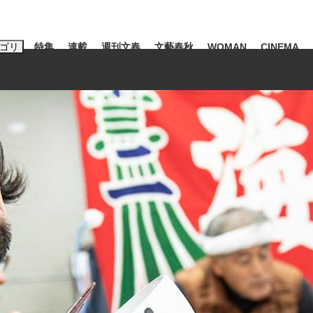
ゴリ
特集
連載
週刊文春
文藝春秋
WOMAN
CINEMA
キーワード入力
ス
エンタメ
ライフ
ビジネス
ーワードタグ一覧
山凌輝
#高市早苗
#後藤真希
#森岡毅
#城彰二
#内田有紀
#亀和田武
時価総額が一時トヨタ超え...
日本生まれの