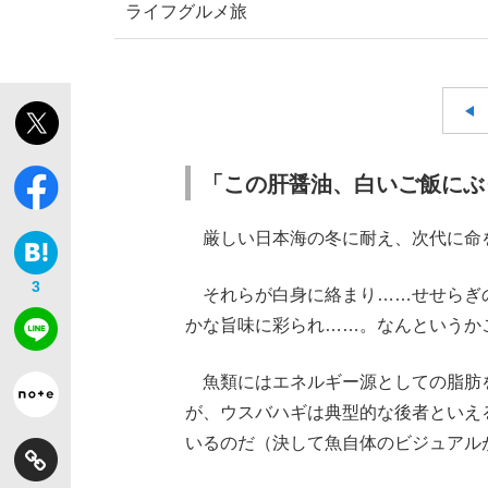
ライフ
グルメ
旅
【独自】昭和の大女優・小川真由美（享年86）
「この肝醤油、白いご飯にぶ
厳しい日本海の冬に耐え、次代に命
3
それらが白身に絡まり……せせらぎ
かな旨味に彩られ……。なんというか
魚類にはエネルギー源としての脂肪
《VIVANT》頼れる相棒・ドラムが認めた“
が、ウスバハギは典型的な後者といえ
いるのだ（決して魚自体のビジュアル