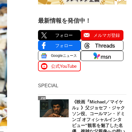
最新情報を発信中！
フォロー
メルマガ登録
フォロー
Googleニュース
公式YouTube
SPECIAL
PR
《映画『Michael／マイケ
ル』》父ジョセフ・ジャク
ソン役、コールマン・ドミ
ンゴ オフィシャルインタ
ビュー“観客を魅了した名
優、複雑な父親像への想い