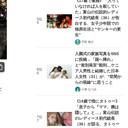
《17歳で逮捕》「入って
いなければ人を殺してい
た」富山の伝説的レディ
ース初代総長（36）が告
5位
5
白する、女子少年院での
独房生活と“ヤンキーの更
生”
平田 裕介
入園式の家族写真をSNS
に投稿→「国へ帰れ」
と“差別発言”殺到…ケニ
6位
ア人男性と結婚した日本
6
人女性（31）が、“世間か
らの視線”に思うこと
と
小泉 なつみ
《14歳で指にタトゥー》
「息子から『ママ、腕は
隠して』と…」富山伝説
7位
のレディース初代総長
7
（36）が語る、タトゥー