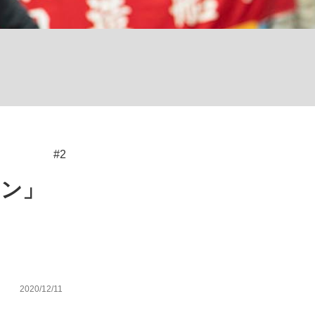
む将棋
#2
カン」
2020/12/11