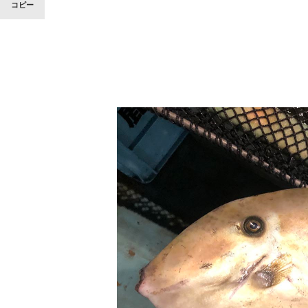
コピー
「90%は失敗する。でも…」本田圭佑が初め