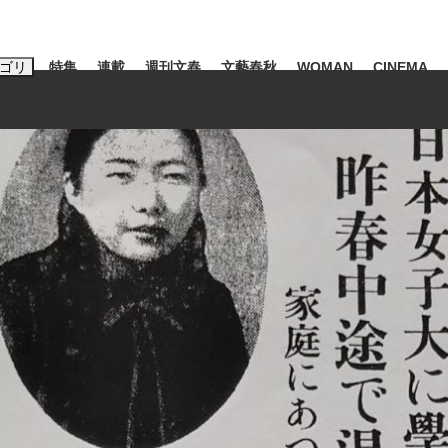
ゴリ
特集
連載
週刊文春
文藝春秋
WOMAN
CINEMA
キーワード入力
ス
エンタメ
ライフ
ビジネス
ーワードタグ一覧
山凌輝
#高市早苗
#後藤真希
#森岡毅
#城彰二
#内田有紀
観る将棋、読
#亀和田武
て明かした日本代表監督に...
「最悪の空気のまま解散」W