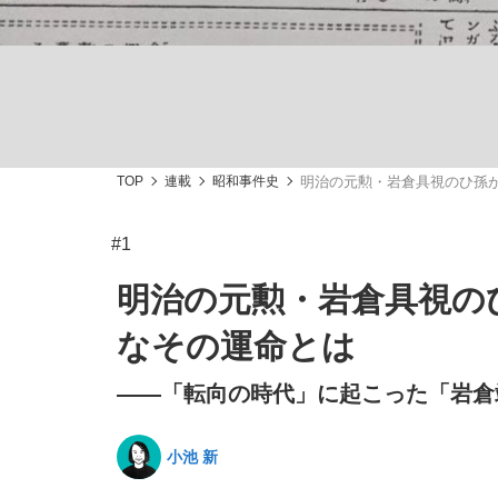
TOP
連載
昭和事件史
明治の元勲・岩倉具視のひ孫
「敗因分析は一切聞かれなかった」侍ジャパン選
キングの誕生を、目撃せよ。
#1
明治の元勲・岩倉具視の
なその運命とは
the Style
――「転向の時代」に起こった「岩倉
小池 新
「目標達成できなかったからと言って…」サッ