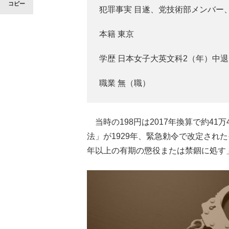
コピー
犯罪事実 目遂、党技術部メンバー、
本籍 東京
学歴 日本女子大英文科2（年）中退
職業 無（職）
当時の198円は2017年換算で約41
法」が1929年、緊急勅令で改定され
年以上の有期の懲役または禁錮に処す