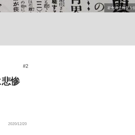
ない資産運用のすべて
が悲しい」『北の国から』倉本聰氏（91...
#2
に悲惨
2020/12/20