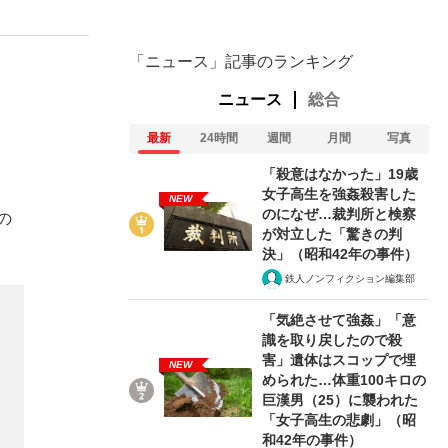
「ニュース」記事のランキング
ニュース
総合
最新
24時間
週間
月間
写真
「殺意はなかった」19歳
女子高生を強姦殺害した
NEW
のになぜ…裁判所と検察
の
が対立した「驚きの判
決」（昭和42年の事件）
鉄人ノンフィクション編集部
「気絶させて強姦」「意
識を取り戻したので殺
害」遺体はスコップで埋
NEW
められた…体重100キロの
巨漢男（25）に襲われた
「女子高生の悲劇」（昭
和42年の事件）