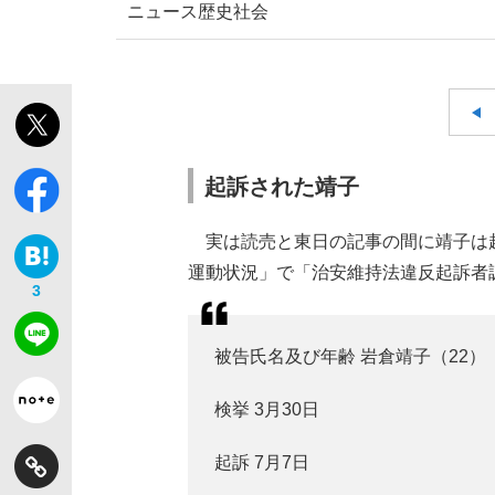
ニュース
歴史
社会
起訴された靖子
実は読売と東日の記事の間に靖子は起
運動状況」で「治安維持法違反起訴者
3
被告氏名及び年齢 岩倉靖子（22）
検挙 3月30日
起訴 7月7日