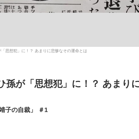
いまさら聞け
が「思想犯」に！？ あまりに悲惨なその運命とは
手が証言した“NPB聞...
「クマが悪者扱いされているの
ひ孫が「思想犯」に！？ あまり
靖子の自裁」 ＃1
もっと見る
カー日本代表・森保一監督...