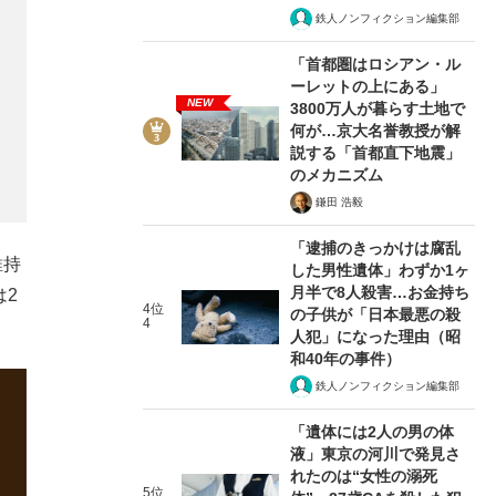
鉄人ノンフィクション編集部
「首都圏はロシアン・ル
ーレットの上にある」
NEW
3800万人が暮らす土地で
何が…京大名誉教授が解
説する「首都直下地震」
のメカニズム
鎌田 浩毅
「逮捕のきっかけは腐乱
維持
した男性遺体」わずか1ヶ
月半で8人殺害…お金持ち
は2
4位
の子供が「日本最悪の殺
4
人犯」になった理由（昭
和40年の事件）
鉄人ノンフィクション編集部
「遺体には2人の男の体
液」東京の河川で発見さ
れたのは“女性の溺死
5位