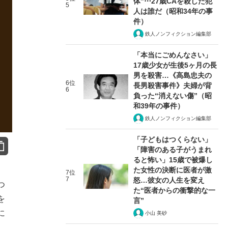
体”⋯27歳CAを殺した犯
5
人は誰だ（昭和34年の事
件）
鉄人ノンフィクション編集部
「本当にごめんなさい」
17歳少女が生後5ヶ月の長
男を殺害…《高島忠夫の
6位
長男殺害事件》夫婦が背
6
負った“消えない傷”（昭
和39年の事件）
鉄人ノンフィクション編集部
「子どもはつくらない」
「障害のある子がうまれ
ると怖い」15歳で被爆し
た女性の決断に医者が激
7位
7
怒…彼女の人生を変え
つ
た“医者からの衝撃的な一
を
言”
に
小山 美砂