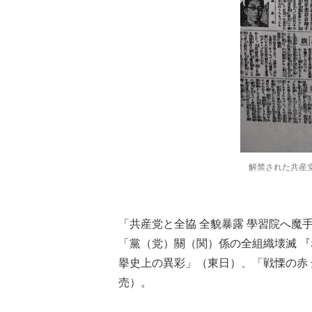
解禁された共産
「共産党と全協 全貌暴露 學習院へ魔
「黨（党）關（関）係の全組織壊滅 『
擧史上の異彩」（東日）、「戦慄の赤 
売）。