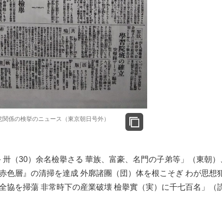
党関係の検挙のニュース（東京朝日号外）
手 卅（30）余名檢擧さる 華族、富豪、名門の子弟等」（東朝）
赤色層』の清掃を達成 外廓諸團（団）体を根こそぎ わが思想
全協を掃蕩 非常時下の産業破壊 檢擧實（実）に千七百名」（