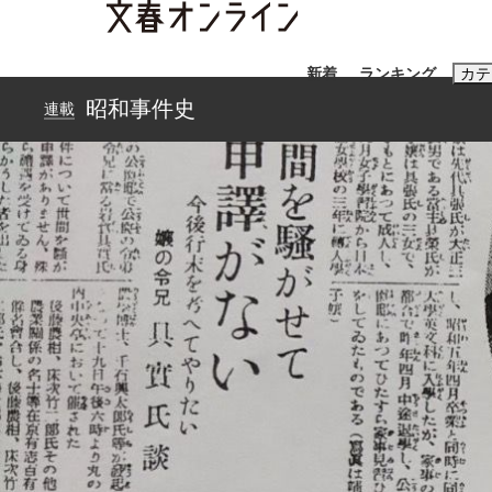
新着
ランキング
カテ
昭和事件史
連載
スクープ
ニュー
おすすめのキ
#藤田晋
#三
#玉木雄一郎
「90%は失敗する。でも…」本田圭佑が初め
終戦から81年