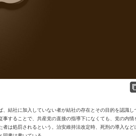
ば、結社に加入していない者が結社の存在とその目的を認識し
従事することで、共産党の直接の指導下になくても、党の内情
た者は処罰されるという。治安維持法改定時、死刑の導入など
と同書は書いている。