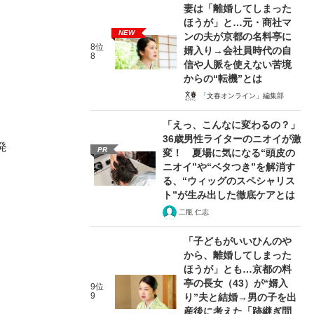
妻は「離婚してしまった
ほうが」と…元・商社マ
NEW
ンの夫が京都の名料亭に
8位
婿入り→会社員時代の自
8
信や人脈を使えない苦境
からの“転機”とは
「文春オンライン」編集部
「えっ、こんなに変わるの？」
36歳男性ライターのニオイが激
発
PR
変！ 夏場に気になる“頭皮の
ニオイ”や“ベタつき”を解消す
る、“ウィッグのスペシャリス
ト”が生み出した徹底ケアとは
二瓶 仁志
「子どもがいいひんのや
から、離婚してしまった
ほうが」とも…京都の料
亭の長女（43）が“婿入
9位
9
り”夫と結婚→男の子を出
産後に考えた「跡継ぎ問