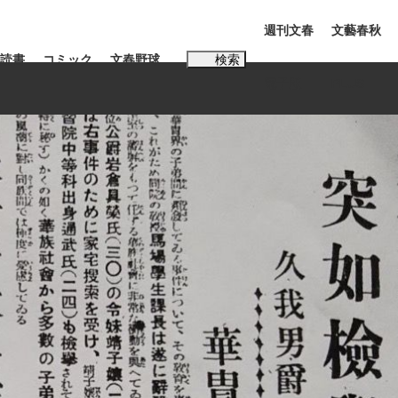
週刊文春
文藝春秋
読書
コミック
文春野球
検索
電子版
PLUS
インタビュー
読書
#松田聖子
む将棋
BC日本代表“敗戦”の真実 選手が明かす...