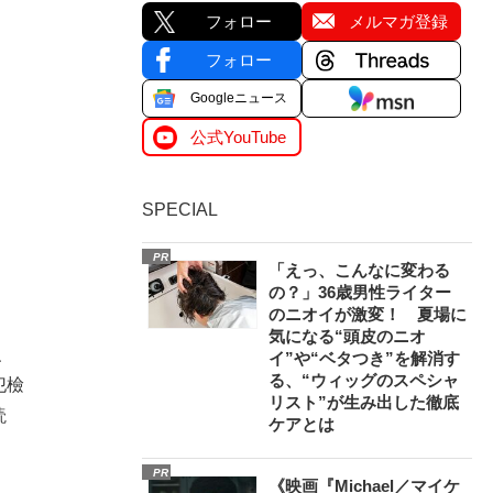
フォロー
メルマガ登録
フォロー
Googleニュース
公式YouTube
SPECIAL
PR
「えっ、こんなに変わる
の？」36歳男性ライター
のニオイが激変！ 夏場に
気になる“頭皮のニオ
、
イ”や“ベタつき”を解消す
る、“ウィッグのスペシャ
犯檢
リスト”が生み出した徹底
読
ケアとは
PR
《映画『Michael／マイケ