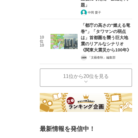
題」
中岡 愛子
「都庁の高さの“燃える竜
巻”」「タワマンの弱点
10
は」首都圏を襲う巨大地
位
震のリアルなシナリオ
10
《関東大震災から100年》
「文藝春秋」編集部
11位から20位を見る
最新情報を発信中！