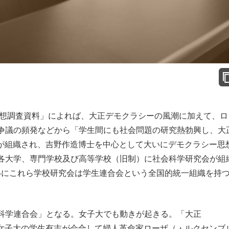
思想調査資料」によれば、大正デモクラシーの風潮に加えて、ロ
争議の頻発などから「学生間にも社会問題の研究熱勃興し、大
人会が組織され、吉野作造博士を中心として大いにデモクラシー思
各大学、専門学校及び高等学校（旧制）に社会科学研究会が組
、ついにこれら学校研究会は学生連合会という全国的統一組織を持
科学連合会」となる。女子大でも動きが起きる。「大正
東京女子大の学生有志が会合して婦人革命家ローザ（・ルクセンブ