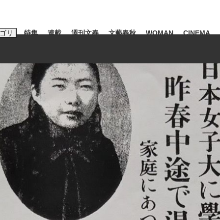
ゴリ
特集
連載
週刊文春
文藝春秋
WOMAN
CINEMA
キーワード入力
ス
エンタメ
ライフ
ビジネス
ーワードタグ一覧
山凌輝
#高市早苗
#後藤真希
#森岡毅
#城彰二
#内田有紀
観る将棋、読
#亀和田武
て明かした日本代表監督に...
「最悪の空気のまま解散」W