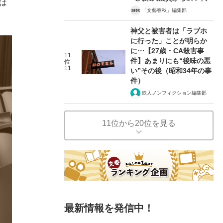
は
「文藝春秋」編集部
神父と被害者は「ラブホ
に行った」ことが明らか
に⋯【27歳・CA殺害事
11
件】あまりにも“後味の悪
位
11
い”その後（昭和34年の事
件）
鉄人ノンフィクション編集部
11位から20位を見る
最新情報を発信中！