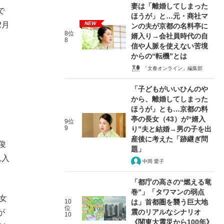
妻は「離婚してしまった
で
ほうが」と…元・商社マ
NEW
2月
ンの夫が京都の名料亭に
8位
婿入り→会社員時代の自
8
信や人脈を使えない苦境
からの“転機”とは
「文春オンライン」編集部
「子どもがいいひんのや
から、離婚してしまった
ほうが」とも…京都の料
亭の長女（43）が“婿入
9位
9
り”夫と結婚→男の子を出
産後に考えた「跡継ぎ問
俊
題」
れ入
中岡 愛子
「都庁の高さの“燃える竜
巻”」「タワマンの弱点
女
10
は」首都圏を襲う巨大地
位
震のリアルなシナリオ
が
10
《関東大震災から100年》