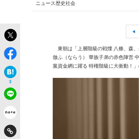
ニュース
歴史
社会
東朝は「上層階級の戦慄 八條、森、
倣ふ（ならう） 華族子弟の赤色陣営
黨資金網に躍る 特権階級に大衝動！
3