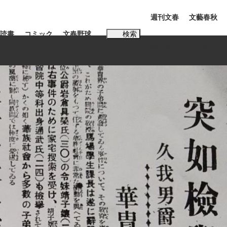
週刊文春
文藝春秋
読書
コミック
文春野球
検索
電子版
PLUS
インタビュー
読書
#松田聖子
む将棋
BC日本代表“敗戦”の真実 選手が明かす...