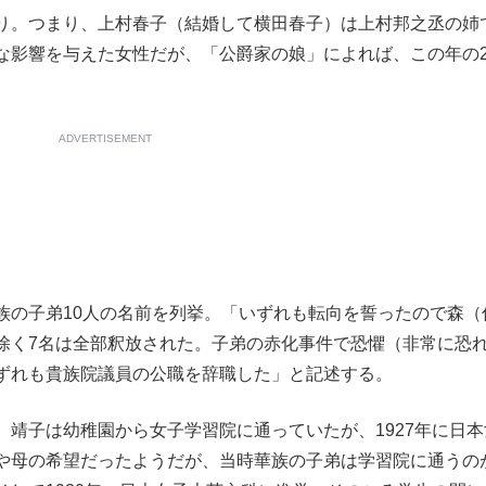
り。つまり、上村春子（結婚して横田春子）は上村邦之丞の姉
な影響を与えた女性だが、「公爵家の娘」によれば、この年の
ADVERTISEMENT
の子弟10人の名前を列挙。「いずれも転向を誓ったので森（
除く7名は全部釈放された。子弟の赤化事件で恐懼（非常に恐
ずれも貴族院議員の公職を辞職した」と記述する。
靖子は幼稚園から女子学習院に通っていたが、1927年に日本
や母の希望だったようだが、当時華族の子弟は学習院に通うの