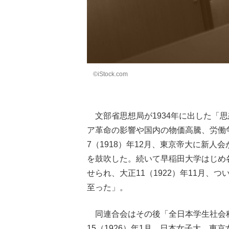
©iStock.com
文部省思想局が1934年に出した「
ア革命の影響や国内の物価高騰、労働
7（1918）年12月、東京帝大に新
を鼓吹した。続いて早稲田大学はじめ
せられ、大正11（1922）年11月
至った」。
同連合会はその後「全日本学生社会
15（1926）年1月、日本女子大、