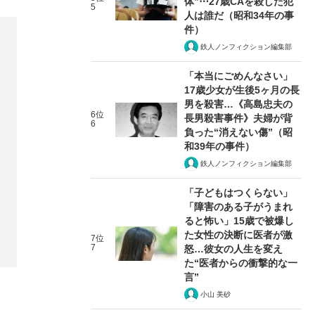
体”⋯27歳CAを殺した犯
5
人は誰だ（昭和34年の事
件）
鉄人ノンフィクション編集部
「本当にごめんなさい」
17歳少女が生後5ヶ月の長
男を殺害…《高島忠夫の
6位
長男殺害事件》夫婦が背
6
負った“消えない傷”（昭
和39年の事件）
鉄人ノンフィクション編集部
「子どもはつくらない」
「障害のある子がうまれ
ると怖い」15歳で被爆し
た女性の決断に医者が激
7位
7
怒…彼女の人生を変え
た“医者からの衝撃的な一
言”
小山 美砂