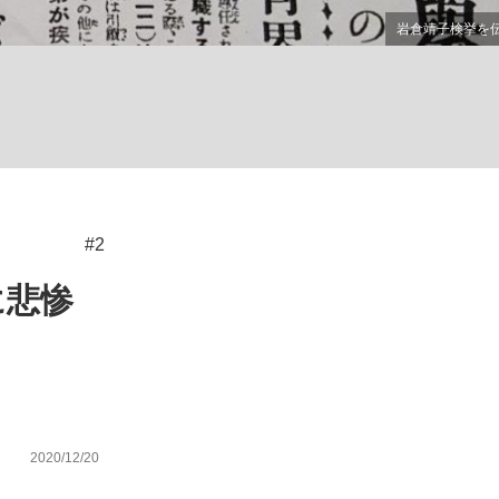
ない資産運用のすべて
が悲しい」『北の国から』倉本聰氏（91...
#2
に悲惨
2020/12/20