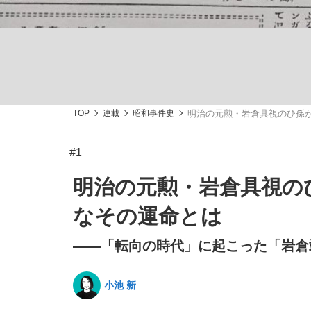
TOP
連載
昭和事件史
明治の元勲・岩倉具視のひ孫
「敗因分析は一切聞かれなかった」侍ジャパン選
キングの誕生を、目撃せよ。
#1
明治の元勲・岩倉具視の
なその運命とは
the Style
――「転向の時代」に起こった「岩倉
小池 新
「目標達成できなかったからと言って…」サッ