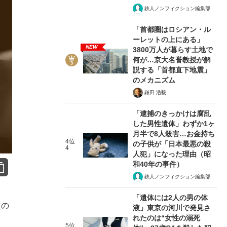
鉄人ノンフィクション編集部
「首都圏はロシアン・ル
ーレットの上にある」
NEW
3800万人が暮らす土地で
何が…京大名誉教授が解
説する「首都直下地震」
のメカニズム
鎌田 浩毅
「逮捕のきっかけは腐乱
した男性遺体」わずか1ヶ
月半で8人殺害…お金持ち
4位
の子供が「日本最悪の殺
4
人犯」になった理由（昭
和40年の事件）
鉄人ノンフィクション編集部
「遺体には2人の男の体
次の
液」東京の河川で発見さ
れたのは“女性の溺死
5位