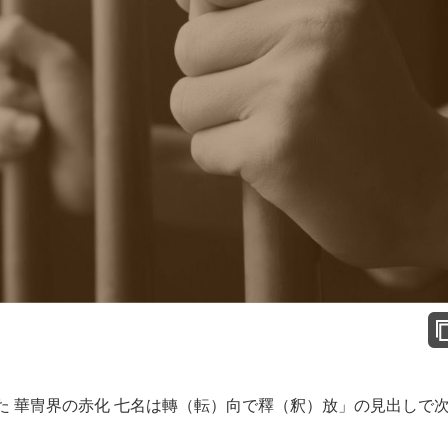
 華冑界の赤化 七名は轉（転）向で釋（釈）放」の見出しで