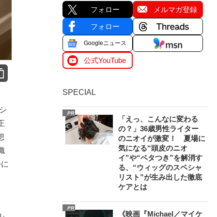
フォロー
メルマガ登録
フォロー
Googleニュース
公式YouTube
SPECIAL
シ
PR
「えっ、こんなに変わる
正
の？」36歳男性ライター
想
のニオイが激変！ 夏場に
気になる“頭皮のニオ
織
イ”や“ベタつき”を解消す
つに
る、“ウィッグのスペシャ
リスト”が生み出した徹底
ケアとは
PR
《映画『Michael／マイケ
ル