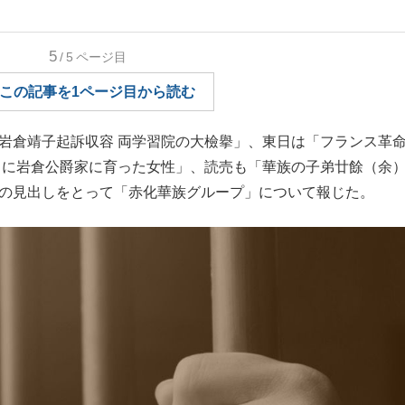
もっと見る
5
/5
ページ目
この記事を1ページ目から読む
岩倉靖子起訴収容 両学習院の大檢擧」、東日は「フランス革
 中に岩倉公爵家に育った女性」、読売も「華族の子弟廿餘（余
」の見出しをとって「赤化華族グループ」について報じた。