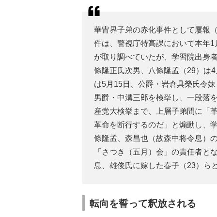
華冑界子弟の赤化事件として屢報
件は、警視庁特高課において本年1
が取り調べていたが、学習院出身者
條隆正氏次男、八條隆孟（29）は4
は5月15日、公爵・岩倉具榮氏令妹
男爵・中溝三郎を検挙し、一段落を
産党大検挙まで、上層子弟間に「
革命を断行するのだ」と煽動し、
條隆孟、森昌也（故森中将令息）
「さつき（五月）会」の責任者と
息、雄俊氏に嫁した春子（23）ら
転向を誓って釈放される