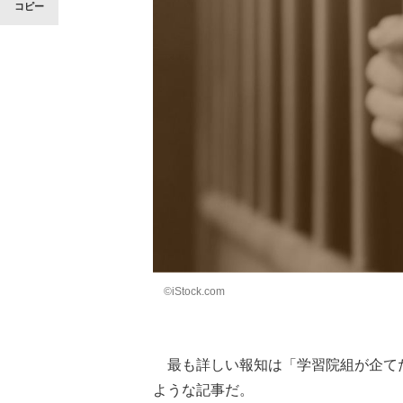
コピー
©iStock.com
最も詳しい報知は「学習院組が企てた
ような記事だ。