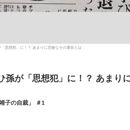
いまさら聞け
が「思想犯」に！？ あまりに悲惨なその運命とは
手が証言した“NPB聞...
「クマが悪者扱いされているの
ひ孫が「思想犯」に！？ あまり
靖子の自裁」 ＃1
もっと見る
カー日本代表・森保一監督...