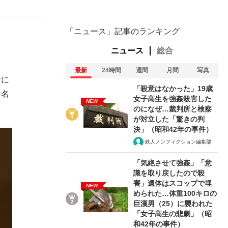
「ニュース」記事のランキング
ニュース
総合
最新
24時間
週間
月間
写真
命に
「殺意はなかった」19歳
）名
女子高生を強姦殺害した
NEW
のになぜ…裁判所と検察
が対立した「驚きの判
決」（昭和42年の事件）
鉄人ノンフィクション編集部
「気絶させて強姦」「意
識を取り戻したので殺
害」遺体はスコップで埋
NEW
められた…体重100キロの
巨漢男（25）に襲われた
「女子高生の悲劇」（昭
和42年の事件）