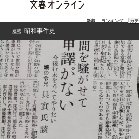
新着
ランキング
カテ
昭和事件史
連載
スクープ
ニュー
おすすめのキ
#藤田晋
#三
#玉木雄一郎
「90%は失敗する。でも…」本田圭佑が初め
終戦から81年