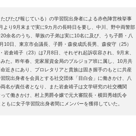
（たびたび報じている）の学習院出身者による赤色陣営検挙事
月より9月末まで実に9カ月の長時日を要し、中川、野中両警部
20余名のうち、華族の子弟は実に10名に及び、うち子爵・八
月10日、東京市会議長、子爵・森俊成氏長男、森俊守（25）
・岩倉靖子（23）は7月8日、それぞれ起訴収容され、9月末、
みた。昨年春、党家屋資金局のブルジョア班に属し、10月共
革命近きにあり、プロレタリアと貴族は固き握手のもとに共産
学習院出身者を会員とする社交団体「目白会」に働きかけ、八
の両名が責任者となり、また岩倉靖子は文学研究の社交機関
なって働きかけ、村上男爵令嬢で元大審院長・横田秀雄氏令
とともに女子学習院出身者間にメンバーを獲得していた。