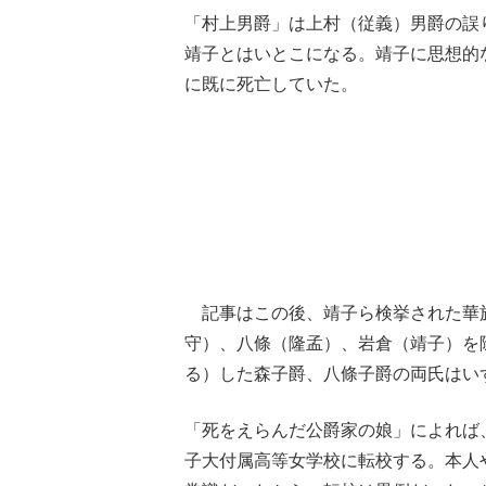
「村上男爵」は上村（従義）男爵の誤
靖子とはいとこになる。靖子に思想的
に既に死亡していた。
記事はこの後、靖子ら検挙された華族
守）、八條（隆孟）、岩倉（靖子）を
る）した森子爵、八條子爵の両氏はい
「死をえらんだ公爵家の娘」によれば、
子大付属高等女学校に転校する。本人