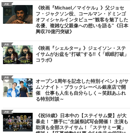
PR
《映画『Michael／マイケル』》父ジョセ
フ・ジャクソン役、コールマン・ドミンゴ
オフィシャルインタビュー“観客を魅了した
名優、複雑な父親像への想いを語る”《日本
興収70億円突破》
PR
《映画『シェルター』》ジェイソン・ステ
イサムがお盆を“打破”する!!《「眠眠打破」
コラボ》
PR
オープン1周年を記念した特別イベントがサ
ムソナイト・ブラックレーベル銀座店で開
催 仕事も人生も自分らしく～笑顔あふれ
る特別対談～
PR
《祝59歳》日本中の【ステイサム愛】が大
暴走！ “勝手に”生誕祭試写会開催！ 主演も
助演も全部ステイサム！「ステサミー賞」