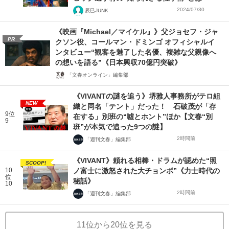
2024/07/30
辰巳JUNK
《映画『Michael／マイケル』》父ジョセフ・ジャ
PR
クソン役、コールマン・ドミンゴ オフィシャルイ
ンタビュー“観客を魅了した名優、複雑な父親像へ
の想いを語る”《日本興収70億円突破》
「文春オンライン」編集部
《VIVANTの謎を追う》堺雅人事務所がテロ組
NEW
織と同名「テント」だった！ 石破茂が「存
9位
在する」別班の“噓とホント”ほか【文春“別
9
班”が本気で追った9つの謎】
2時間前
「週刊文春」編集部
《VIVANT》頼れる相棒・ドラムが認めた“照
SCOOP!
10
ノ富士に激怒された大チョンボ”《力士時代の
位
秘話》
10
2時間前
「週刊文春」編集部
11位から20位を見る