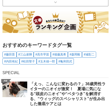
おすすめのキーワードタグ一覧
#藤田晋
#三山凌輝
#高市早苗
#後藤真希
#森岡毅
#城彰二
#内田有紀
#松田聖子
#玉木雄一郎
#亀和田武
SPECIAL
PR
「えっ、こんなに変わるの？」36歳男性ラ
イターのニオイが激変！ 夏場に気にな
る“頭皮のニオイ”や“ベタつき”を解消す
る、“ウィッグのスペシャリスト”が生み出
した徹底ケアとは