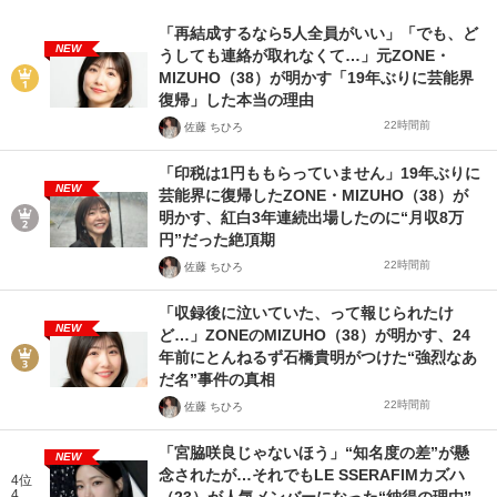
「再結成するなら5人全員がいい」「でも、ど
NEW
うしても連絡が取れなくて…」元ZONE・
MIZUHO（38）が明かす「19年ぶりに芸能界
復帰」した本当の理由
22時間前
佐藤 ちひろ
「印税は1円ももらっていません」19年ぶりに
NEW
芸能界に復帰したZONE・MIZUHO（38）が
明かす、紅白3年連続出場したのに“月収8万
円”だった絶頂期
22時間前
佐藤 ちひろ
「収録後に泣いていた、って報じられたけ
NEW
ど…」ZONEのMIZUHO（38）が明かす、24
年前にとんねるず石橋貴明がつけた“強烈なあ
だ名”事件の真相
22時間前
佐藤 ちひろ
「宮脇咲良じゃないほう」“知名度の差”が懸
NEW
念されたが…それでもLE SSERAFIMカズハ
4位
4
（23）が人気メンバーになった“納得の理由”