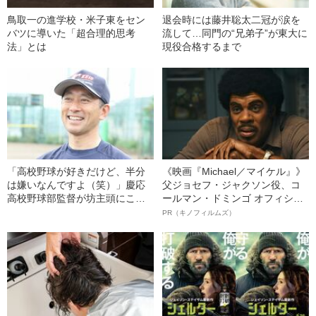
鳥取一の進学校・米子東をセン
退会時には藤井聡太二冠が涙を
バツに導いた「超合理的思考
流して…同門の“兄弟子”が東大に
法」とは
現役合格するまで
「高校野球が好きだけど、半分
《映画『Michael／マイケル』》
は嫌いなんですよ（笑）」慶応
父ジョセフ・ジャクソン役、コ
高校野球部監督が坊主頭にこだ
ールマン・ドミンゴ オフィシャ
わらないワケ
ルインタビュー“観客を魅了した
PR（キノフィルムズ）
名優、複雑な父親像への想いを
語る”《日本興収70億円突破》