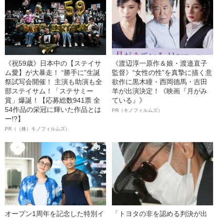
《祝59歳》日本中の【ステイサ
《渡辺淳一原作＆娘・渡邉直子
ム愛】が大暴走！ “勝手に”生誕
監督》“女性の性”を真摯に描く意
祭試写会開催！ 主演も助演も全
欲作に黒木瞳・西岡德馬・吉田
部ステイサム！「ステサミー
羊が出演決定！《映画『月がみ
賞」爆誕！【応募総数941票 全
ている』》
54作品の栄冠に輝いた作品とは
PR（キノフィルムズ）
ー!?】
PR（（株）キノフィルムズ）
オープン1周年を記念した特別イ
「トヨタの非を認める判決が出