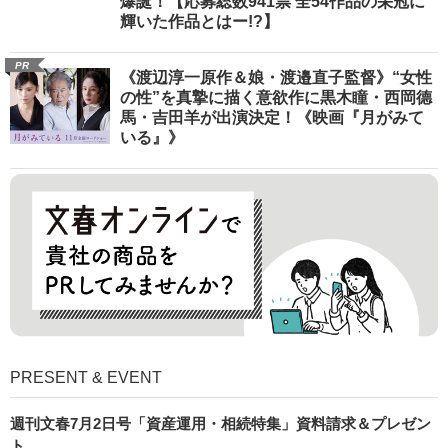
爆誕！【応募総数941票 全54作品の栄冠に
輝いた作品とはー!?】
PR
《渡辺淳一原作＆娘・渡邉直子監督》“女性
の性”を真摯に描く意欲作に黒木瞳・西岡德
馬・吉田羊が出演決定！《映画『月がみて
いる』》
PRESENT & EVENT
週刊文春7月2日号「資産運用・相続特集」資料請求＆プレゼン
ト