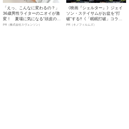
「えっ、こんなに変わるの？」
《映画『シェルター』》ジェイ
36歳男性ライターのニオイが激
ソン・ステイサムがお盆を“打
変！ 夏場に気になる“頭皮のニ
破”する!!《「眠眠打破」コラ
オイ”や“ベタつき”を解消す
ボ》
PR（株式会社スヴェンソン）
PR（キノフィルムズ）
る、“ウィッグのスペシャリス
ト”が生み出した徹底ケアとは