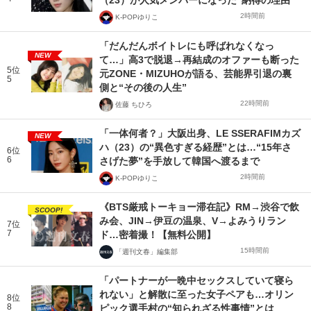
2時間前
K-POPゆりこ
「だんだんボイトレにも呼ばれなくなっ
NEW
て…」高3で脱退→再結成のオファーも断った
5位
元ZONE・MIZUHOが語る、芸能界引退の裏
5
側と“その後の人生”
22時間前
佐藤 ちひろ
「一体何者？」大阪出身、LE SSERAFIMカズ
NEW
ハ（23）の“異色すぎる経歴”とは…“15年さ
6位
6
さげた夢”を手放して韓国へ渡るまで
2時間前
K-POPゆりこ
《BTS厳戒トーキョー滞在記》RM→渋谷で飲
SCOOP!
み会、JIN→伊豆の温泉、V→よみうりラン
7位
7
ド…密着撮！【無料公開】
15時間前
「週刊文春」編集部
「パートナーが一晩中セックスしていて寝ら
れない」と解散に至った女子ペアも…オリン
8位
8
ピック選手村の“知られざる性事情”とは