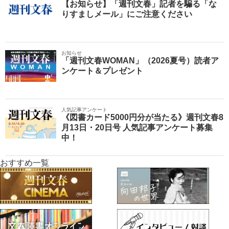
【お知らせ】「週刊文春」記者を騙る「な
りすましメール」にご注意ください
お知らせ
「週刊文春WOMAN」（2026夏号）読者ア
ンケート＆プレゼント
人気記事アンケート
《図書カード5000円分が当たる》週刊文春8
月13日・20日号 人気記事アンケート募集
中！
おすすめ一覧