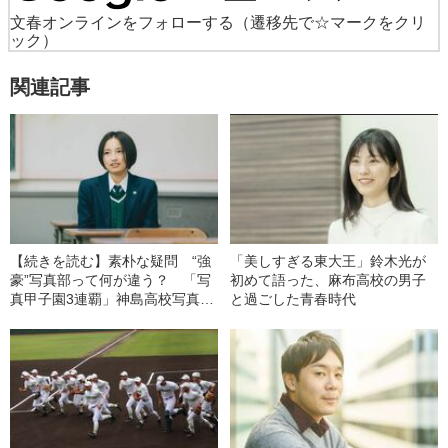
文春オンラインをフォローする
（遷移先で☆マークをクリ
ック）
関連記事
【続きを読む】素朴な疑問 “強
「美しすぎる東大王」鈴木光が
豪”写真部って何が違う？ 「写
初めて語った、麻布高校の男子
真甲子園3連覇」神島高校写真部
と過ごした青春時代
員に聞いてみた