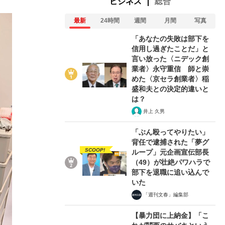
ビジネス
総合
最新
24時間
週間
月間
写真
「あなたの失敗は部下を
信用し過ぎたことだ」と
言い放った〈ニデック創
業者〉永守重信 師と崇
めた〈京セラ創業者〉稲
盛和夫との決定的違いと
は？
井上 久男
「ぶん殴ってやりたい」
背任で逮捕された「夢グ
SCOOP!
ループ」元企画宣伝部長
（49）が壮絶パワハラで
部下を退職に追い込んで
いた
「週刊文春」編集部
【暴力団に上納金】「こ