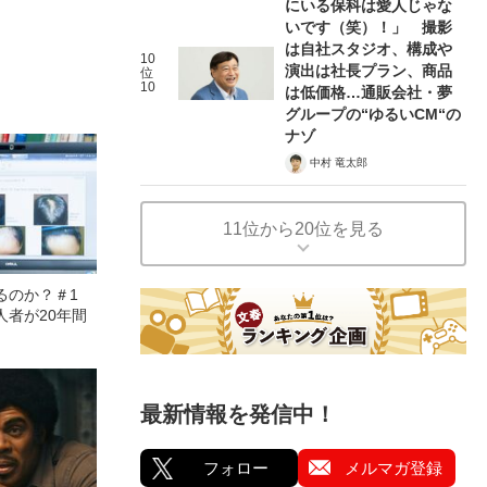
にいる保科は愛人じゃな
いです（笑）！」 撮影
は自社スタジオ、構成や
10
演出は社長プラン、商品
位
10
は低価格…通販会社・夢
グループの“ゆるいCM“の
ナゾ
中村 竜太郎
11位から20位を見る
るのか？＃1
人者が20年間
」
最新情報を発信中！
フォロー
メルマガ登録