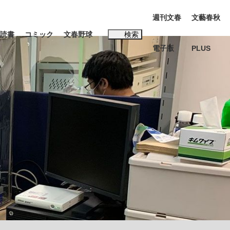
週刊文春
文藝春秋
読書
コミック
文春野球
検索
電子版
PLUS
インタビュー
読書
#松田聖子
む将棋
BC日本代表“敗戦”の真実 選手が明かす...