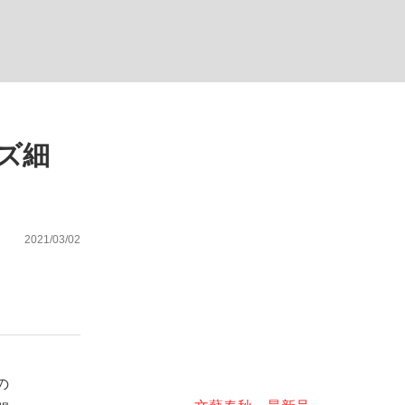
ない資産運用のすべて
ーズ細
が悲しい」『北の国から』倉本聰氏（91...
2021/03/02
の