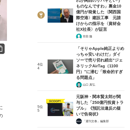
れが関西のサバキという
ものなんですわ」裏金10
億円が発覚した〈関西国
際空港〉建設工事 元請
けからの指示を〈資材会
社X社長〉が証言
市田 隆
「そりゃApple純正よりめ
っちゃ安いわけだ」ダイ
ソーで売り切れ続出“ジェ
4位
ネリックAirTag（1100
4
円）”に潜む「致命的すぎ
る問題点」
山口 真弘
元阪神・関本賢太郎が関
SCOOP!
与した「250億円投資トラ
5位
に
ブル」《預託法違反の疑
5
いで告発状》
の
「週刊文春」編集部