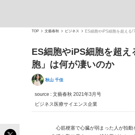
TOP
文藝春秋
ビジネス
ES細胞やiPS細胞を超え
ES細胞やiPS細胞を超
「敗因分析は一切聞かれなかった」侍ジャパン選
キングの誕生を、目撃せよ。
胞」は何が凄いのか
秋山 千佳
source :
文藝春秋 2021年3月号
the Style
ビジネス
医療
サイエンス
企業
「目標達成できなかったからと言って…」サッ
心筋梗塞で心臓が弱まった人が拍動