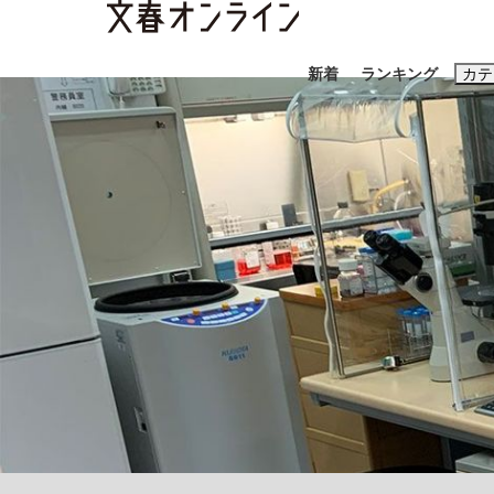
新着
ランキング
カテ
スクープ
ニュー
おすすめのキ
#藤田晋
#三
#玉木雄一郎
「90%は失敗する。でも…」本田圭佑が初め
終戦から81年