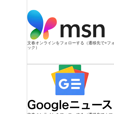
文春オンラインをフォローする
（遷移先で+フ
ック）