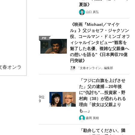
夏版》
山口 真弘
《映画『Michael／マイケ
ル』》父ジョセフ・ジャクソン
役、コールマン・ドミンゴ オフ
PR
ィシャルインタビュー“観客を
魅了した名優、複雑な父親像へ
の想いを語る”《日本興収70億
円突破》
文春オンラ
「文春オンライン」編集部
「フジに白旗を上げさせ
た」父の逮捕→20年後
に“仇討ち”…投資家・野
9位
村絢（38）が恐れられる
9
理由「彼女は父親より
も…」
森岡 英樹
「勘弁してください、隣