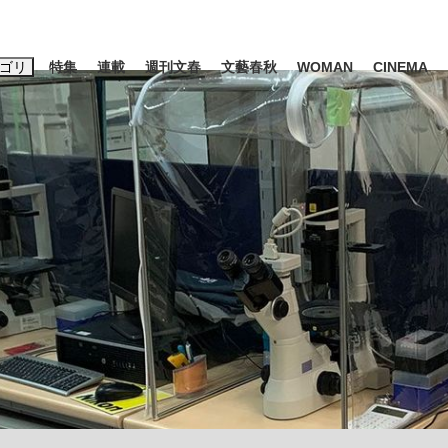
ゴリ
特集
連載
週刊文春
文藝春秋
WOMAN
CINEMA
キーワード入力
ス
エンタメ
ライフ
ビジネス
ーワードタグ一覧
山凌輝
#高市早苗
#後藤真希
#森岡毅
#城彰二
#内田有紀
観る将棋、読
#亀和田武
て明かした日本代表監督に...
「最悪の空気のまま解散」W