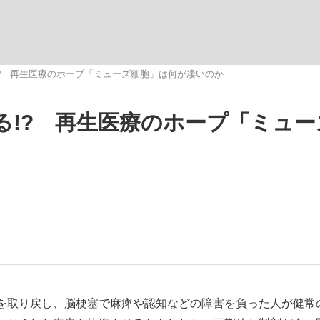
いまさら聞け
る!? 再生医療のホープ「ミューズ細胞」は何が凄いのか
える!? 再生医療のホープ「ミュ
手が証言した“NPB聞...
「クマが悪者扱いされているの
もっと見る
カー日本代表・森保一監督...
を取り戻し、脳梗塞で麻痺や認知などの障害を負った人が健常