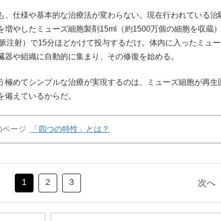
も、仕様や基本的な治療法が変わらない。現在行われている治
増やしたミューズ細胞製剤15ml（約1500万個の細胞を収蔵
静脈注射）で15分ほどかけて投与するだけ。体内に入ったミュー
臓器や組織に自動的に集まり、その修復を始める。
う極めてシンプルな治療が実現するのは、ミューズ細胞が再生
を備えているからだ。
のページ
「四つの特性」とは？
1
2
3
次へ