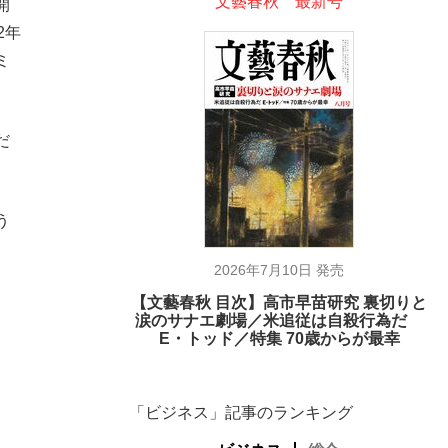
文藝春秋 最新号
開
2年
ミ
だ
う
、
2026年7月10日 発売
【文藝春秋 目次】高市早苗研究 裏切りと
涙のサナエ劇場／米追従は自殺行為だ
E・トッド／特集 70歳からが最幸
「ビジネス」記事のランキング