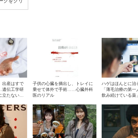
ークをクリ
、出産はすで
子供の心臓を摘出し、トレイに
ハゲはほんとに治
…遺伝工学研
乗せて体外で手術……心臓外科
「薄毛治療の第一
に立たない」
医のリアル
飲み続けている薬