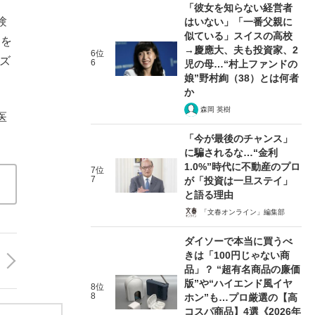
「彼女を知らない経営者
験
はいない」「一番父親に
似ている」スイスの高校
）を
→慶應大、夫も投資家、2
6位
ズ
6
児の母…“村上ファンドの
娘”野村絢（38）とは何者
か
森岡 英樹
医
「今が最後のチャンス」
に騙されるな…“金利
1.0%”時代に不動産のプロ
7位
7
が「投資は一旦ステイ」
と語る理由
「文春オンライン」編集部
ダイソーで本当に買うべ
きは「100円じゃない商
品」？ “超有名商品の廉価
版”や“ハイエンド風イヤ
8位
8
ホン”も…プロ厳選の【高
コスパ商品】4選《2026年