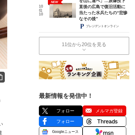
を山に運べ」…原爆投下
NEW
10
直後の広島で復旧活動に
位
当たった水兵たちの“悲惨
10
なその後”
プレジデントオンライン
11位から20位を見る
最新情報を発信中！
」
フォロー
メルマガ登録
フォロー
い
Googleニュース
ま