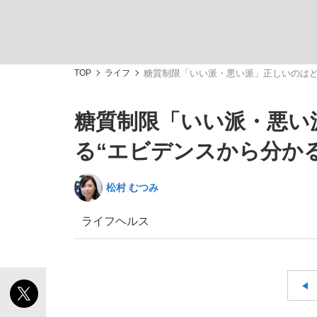
TOP
ライフ
糖質制限「いい派・悪い派」正しいのはど
糖質制限「いい派・悪い
「敗因分析は一切聞かれなかった」侍ジャパン選
キングの誕生を、目撃せよ。
る“エビデンスから分か
松村 むつみ
ライフ
ヘルス
the Style
「目標達成できなかったからと言って…」サッ