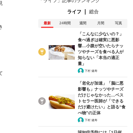
「ライフ」記事のランキング
見
ライフ
総合
最新
24時間
週間
月間
写真
き
「こんなに少ないの？」
食べ過ぎは確実に悪影
響…小腹が空いたらナッ
ツやチーズを食べる人が
知らない「本当の適正
量」
下村 健寿
て
「老化が加速」「脳に悪
影響も」ナッツやチーズ
だけじゃなかった…ベス
トセラー医師が「できる
だけ避けたい」と語る“食
べ物”の正体
下村 健寿
認知症予防には「1日何