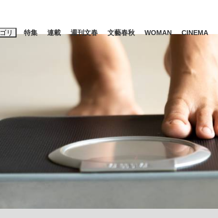
ゴリ
特集
連載
週刊文春
文藝春秋
WOMAN
CINEMA
キーワード入力
ス
エンタメ
ライフ
ビジネス
ーワードタグ一覧
山凌輝
#高市早苗
#後藤真希
#森岡毅
#城彰二
#内田有紀
観る将棋、読
#亀和田武
て明かした日本代表監督に...
「最悪の空気のまま解散」W