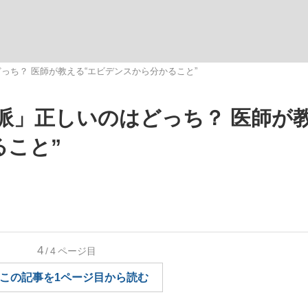
いまさら聞け
っち？ 医師が教える“エビデンスから分かること”
派」正しいのはどっち？ 医師が
手が証言した“NPB聞...
「クマが悪者扱いされているの
ること”
4
/4
ページ目
もっと見る
この記事を1ページ目から読む
カー日本代表・森保一監督...