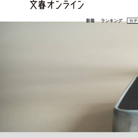
新着
ランキング
カテ
スクープ
ニュー
おすすめのキ
#藤田晋
#三
#玉木雄一郎
「90%は失敗する。でも…」本田圭佑が初め
終戦から81年