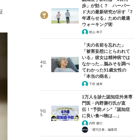
歩」が効く？ ハーバー
証
ド大の最新研究が示す「7
年遅らせる」ための最適
ウォーキング術
梶山 寿子
「夫の名前を忘れた」
「被害妄想にとらわれて
いる」彼女は精神病では
4位
なかった…脳みそを調べ
4
てわかった51歳女性の
「本当の病名」
下村 健寿
1万人を診た認知症外来専
門医・内野勝行氏が直
伝！“予防メシ”「認知症
5位
5
に良い食べ物は…」
内野 勝行
「週刊文春」編集部