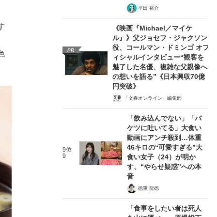
平田 裕介
す
《映画『Michael／マイケ
ル』》父ジョセフ・ジャクソン
役、コールマン・ドミンゴ オフ
PR
色
ィシャルインタビュー“観客を
魅了した名優、複雑な父親像へ
の想いを語る”《日本興収70億
円突破》
「文春オンライン」編集部
「飲み込んでない」「バ
ケツに吐いてる」大食い
動画にアンチ殺到…体重
46キロの“可愛すぎる”大
9位
9
食い女子（24）が明か
す、“やらせ疑惑”への本
音
徳重 龍徳
「食事をしたい者は死人