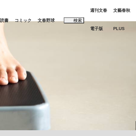
週刊文春
文藝春秋
読書
コミック
文春野球
検索
電子版
PLUS
インタビュー
読書
#松田聖子
む将棋
BC日本代表“敗戦”の真実 選手が明かす...