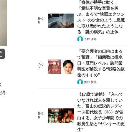
「身体が勝手に動く」
「意味不明な言葉を叫
ぶ」まるで“映画エクソシ
6位
スト”の少女のよう…悪魔
6
に取り憑かれたようにな
る「謎の病気」の正体
下村 健寿
「要介護者の口内はまる
で荒野」「細菌数は排水
口・肛門レベル」訪問歯
7位
7
科医が解説する“戦略的抜
歯のすすめ”
角田 愛美
く
最終
《17歳で逮捕》「入って
いなければ人を殺してい
た」富山の伝説的レディ
ース初代総長（36）が告
8位
。
8
白する、女子少年院での
独房生活と“ヤンキーの更
生”