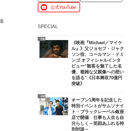
公式YouTube
端
SPECIAL
PR
《映画『Michael／マイケ
ル』》父ジョセフ・ジャク
ソン役、コールマン・ドミ
ンゴ オフィシャルインタ
ビュー“観客を魅了した名
優、複雑な父親像への想い
を語る”《日本興収70億円
突破》
PR
オープン1周年を記念した
特別イベントがサムソナイ
ト・ブラックレーベル銀座
店で開催 仕事も人生も自
分らしく～笑顔あふれる特
別対談～