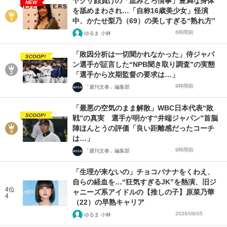
ヤクザ顔負けの「血みどろ情事」豊満な身体
NEW
を舐めまわされ…「自称16歳美少女」怪演
中、かたせ梨乃（69）の美しすぎる“熟れ方”
6時間前
ゆるま 小林
「敗因分析は一切聞かれなかった」侍ジャパ
SCOOP!
ン選手が証言した“NPB聞き取り調査”の実態
「選手から次期監督の要求は…」
9時間前
「週刊文春」編集部
「最悪の空気のまま解散」WBC日本代表“敗
SCOOP!
戦”の真実 選手が明かす“井端ジャパン”首脳
陣ほんとうの評価「良い距離感だったコーチ
は…」
9時間前
「週刊文春」編集部
「生理が来ないの」チョコバナナをくわえ、
自らの経血を…“狂気すぎるJK”を熱演、旧ジ
4位
ャニーズ系アイドルの【推しの子】原菜乃華
4
（22）の早熟キャリア
2026/08/05
ゆるま 小林