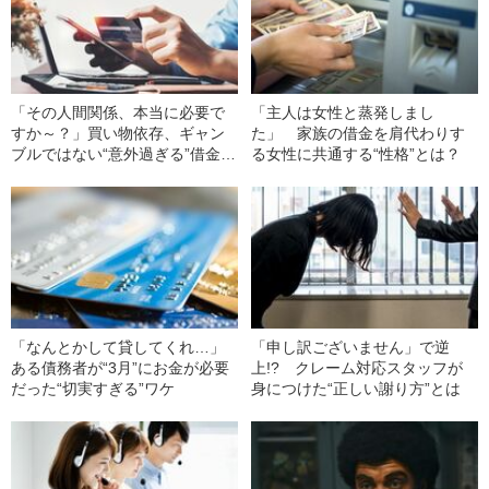
「その人間関係、本当に必要で
「主人は女性と蒸発しまし
すか～？」買い物依存、ギャン
た」 家族の借金を肩代わりす
ブルではない“意外過ぎる”借金の
る女性に共通する“性格”とは？
理由1位とは
「なんとかして貸してくれ…」
「申し訳ございません」で逆
ある債務者が“3月”にお金が必要
上!? クレーム対応スタッフが
だった“切実すぎる”ワケ
身につけた“正しい謝り方”とは