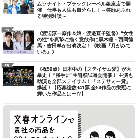
ムソナイト・ブラックレーベル銀座店で開
催 仕事も人生も自分らしく～笑顔あふれ
る特別対談～
PR
《渡辺淳一原作＆娘・渡邉直子監督》“女性
の性”を真摯に描く意欲作に黒木瞳・西岡德
馬・吉田羊が出演決定！《映画『月がみて
いる』》
PR
《祝59歳》日本中の【ステイサム愛】が大
暴走！ “勝手に”生誕祭試写会開催！ 主演も
助演も全部ステイサム！「ステサミー賞」
爆誕！【応募総数941票 全54作品の栄冠に
輝いた作品とはー!?】