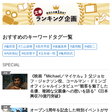
おすすめのキーワードタグ一覧
#藤田晋
#三山凌輝
#高市早苗
#後藤真希
#森岡毅
#城彰二
#内田有紀
#松田聖子
#玉木雄一郎
#亀和田武
SPECIAL
PR
《映画『Michael／マイケル』》父ジョセ
フ・ジャクソン役、コールマン・ドミンゴ
オフィシャルインタビュー“観客を魅了した
名優、複雑な父親像への想いを語る”《日本
興収70億円突破》
PR
オープン1周年を記念した特別イベントがサ