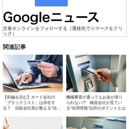
文春オンラインをフォローする
（遷移先で☆マークをクリ
ック）
関連記事
【前編を読む】カード会社の
機械審査が通ってもお金が借り
「ブラックリスト」は存在す
られない!? 融資会社が見てい
る？ 信販会社員が教える“信用
る“信用情報”以外のポイントとは
情報機関”のリアル