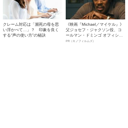
クレーム対応は「瀕死の母を思
《映画『Michael／マイケル』》
い浮かべて…」？ 印象を良く
父ジョセフ・ジャクソン役、コ
する“声の使い方”の秘訣
ールマン・ドミンゴ オフィシャ
ルインタビュー“観客を魅了した
PR（キノフィルムズ）
名優、複雑な父親像への想いを
語る”《日本興収70億円突破》