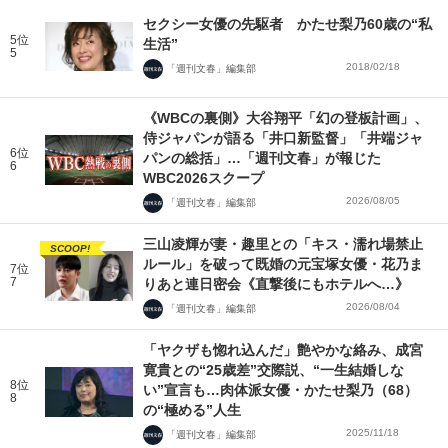
セクシー女優の先駆者 かたせ梨乃60歳の“私
5位
生活”
5
2018/02/18
「週刊文春」編集部
《WBCの裏側》大谷翔平「幻の登板計画」、
侍ジャパンが語る「井口新監督」「井端ジャ
6位
パンの総括」…「週刊文春」が報じた
6
WBC2026スクープ
2026/08/05
「週刊文春」編集部
三山凌輝が妻・趣里との「キス・濡れ場禁止
SCOOP!
ルール」を破って既婚の元宝塚女優・花乃ま
7位
7
りあと連日密会《直撃後にもホテルへ…》
2026/08/04
「週刊文春」編集部
「ヤクザも惚れ込んだ」艶やかな絡み、成宮
寛貴との“25歳差”交際説、“一生結婚しな
8位
い”宣言も…肉体派女優・かたせ梨乃（68）
8
の“極める”人生
2025/11/18
「週刊文春」編集部