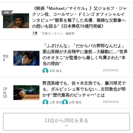
《映画『Michael／マイケル』》父ジョセフ・ジャ
PR
クソン役、コールマン・ドミンゴ オフィシャルイ
ンタビュー“観客を魅了した名優、複雑な父親像へ
の想いを語る”《日本興収70億円突破》
「文春オンライン」編集部
「ふざけんな」「だからバカ野郎なんだよ」
栗山英樹が大谷翔平に激怒→大騒動に…“世界
9位
のオオタニ”が監督から厳しく𠮟責された“本
9
当の理由”
2025/04/21
石田 雄太
野茂英雄でも、佐々木主浩でも、藤川球児で
10
も、ダルビッシュ有でもない…古田敦也が明
位
かす“歴代最高のピッチャー”とは
10
2023/03/24
上田 晋也
古田 敦也
11位から20位を見る