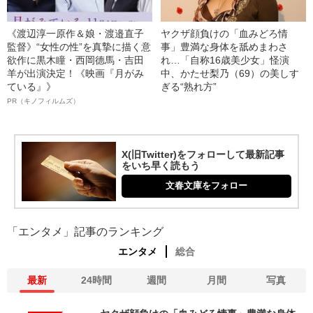
《渡辺淳一原作＆娘・渡邉直子
ヤクザ顔負けの「血みどろ情
監督》“女性の性”を真摯に描く意
事」豊満な身体を舐めまわさ
欲作に黒木瞳・西岡德馬・吉田
れ…「自称16歳美少女」怪演
羊が出演決定！《映画『月がみ
中、かたせ梨乃（69）の美しす
ている』》
ぎる“熟れ方”
PR（キノフィルムズ）
X(旧Twitter)をフォローして最新記事
をいち早く読もう
文春文庫をフォロー
「エンタメ」記事のランキング
エンタメ
総合
最新
24時間
週間
月間
写真