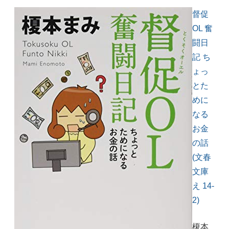
督促
OL 奮
闘日
記 ち
ょっ
とた
めに
なる
お金
の話
(文春
文庫
え 14-
2)
榎本