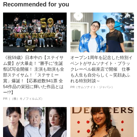
Recommended for you
《祝59歳》日本中の【ステイサ
オープン1周年を記念した特別イ
ム愛】が大暴走！ “勝手に”生誕
ベントがサムソナイト・ブラッ
祭試写会開催！ 主演も助演も全
クレーベル銀座店で開催 仕事
部ステイサム！「ステサミー
も人生も自分らしく～笑顔あふ
賞」爆誕！【応募総数941票 全
れる特別対談～
54作品の栄冠に輝いた作品とは
PR（サムソナイト・ジャパン）
ー!?】
PR（（株）キノフィルムズ）