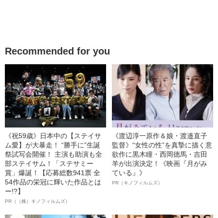
Recommended for you
《祝59歳》日本中の【ステイサ
《渡辺淳一原作＆娘・渡邉直子
ム愛】が大暴走！ “勝手に”生誕
監督》“女性の性”を真摯に描く意
祭試写会開催！ 主演も助演も全
欲作に黒木瞳・西岡德馬・吉田
部ステイサム！「ステサミー
羊が出演決定！《映画『月がみ
賞」爆誕！【応募総数941票 全
ている』》
54作品の栄冠に輝いた作品とは
PR（キノフィルムズ）
ー!?】
PR（（株）キノフィルムズ）