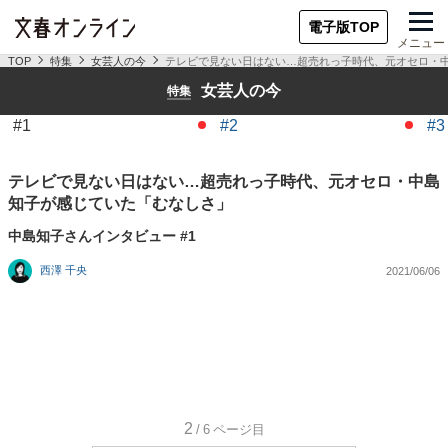
電子版TOP
メニュー
TOP
特集
女芸人の今
テレビで見ない日はない…超売れっ子時代、元オセロ・
女芸人の今
特集
#1
#2
#3
テレビで見ない日はない…超売れっ子時代、元オセロ・中島
知子が感じていた「むなしさ」
中島知子さんインタビュー #1
西澤 千央
2021/06/06
2
/6
ページ目