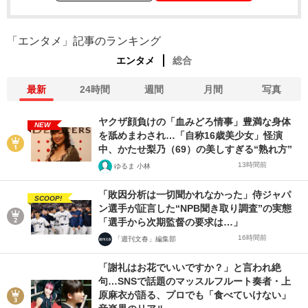
「エンタメ」記事のランキング
エンタメ
総合
最新
24時間
週間
月間
写真
ヤクザ顔負けの「血みどろ情事」豊満な身体
NEW
を舐めまわされ…「自称16歳美少女」怪演
中、かたせ梨乃（69）の美しすぎる“熟れ方”
13時間前
ゆるま 小林
「敗因分析は一切聞かれなかった」侍ジャパ
SCOOP!
ン選手が証言した“NPB聞き取り調査”の実態
「選手から次期監督の要求は…」
16時間前
「週刊文春」編集部
「謝礼はお花でいいですか？」と言われ絶
句…SNSで話題のマッスルフルート奏者・上
原麻衣が語る、プロでも「食べていけない」