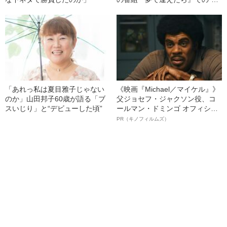
折”
「あれっ私は夏目雅子じゃない
《映画『Michael／マイケル』》
のか」山田邦子60歳が語る「ブ
父ジョセフ・ジャクソン役、コ
スいじり」と“デビューした頃”
ールマン・ドミンゴ オフィシャ
ルインタビュー“観客を魅了した
PR（キノフィルムズ）
名優、複雑な父親像への想いを
語る”《日本興収70億円突破》