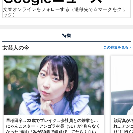
文春オンラインをフォローする
（遷移先で☆マークをクリ
ック）
特集
女芸人の今
この特集を見る
早稲田卒→23歳でブレイク→会社員との兼業も…
顔写真が
にゃんこスター・アンゴラ村長（31）が“焦らなく
れ…アンゴ
なった”理由「私が80歳で縄跳びしてたら面白い気
り”に抱