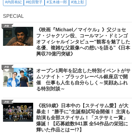
#内田有紀
#松田聖子
#玉木雄一郎
#池上彰
SPECIAL
PR
《映画『Michael／マイケル』》父ジョセ
フ・ジャクソン役、コールマン・ドミンゴ
オフィシャルインタビュー“観客を魅了した
名優、複雑な父親像への想いを語る”《日本
興収70億円突破》
PR
オープン1周年を記念した特別イベントがサ
ムソナイト・ブラックレーベル銀座店で開
催 仕事も人生も自分らしく～笑顔あふれ
る特別対談～
PR
《祝59歳》日本中の【ステイサム愛】が大
暴走！ “勝手に”生誕祭試写会開催！ 主演も
助演も全部ステイサム！「ステサミー賞」
爆誕！【応募総数941票 全54作品の栄冠に
輝いた作品とはー!?】