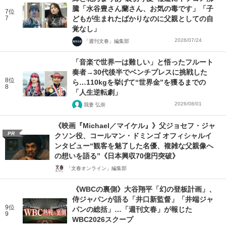
騰「水谷豊さん蘭さん、お気の毒です」「子
7位
7
どもが生まれたばかりなのに父親としての自
覚なし」
2026/07/24
「週刊文春」編集部
「音楽で世界一は難しい」と悟ったフルート
奏者→30代後半でベンチプレスに挑戦した
8位
ら…110kgを挙げて“世界金”を獲るまでの
8
「人生逆転劇」
2026/08/01
我妻 弘崇
《映画『Michael／マイケル』》父ジョセフ・ジャ
PR
クソン役、コールマン・ドミンゴ オフィシャルイ
ンタビュー“観客を魅了した名優、複雑な父親像へ
の想いを語る”《日本興収70億円突破》
「文春オンライン」編集部
《WBCの裏側》大谷翔平「幻の登板計画」、
侍ジャパンが語る「井口新監督」「井端ジャ
9位
パンの総括」…「週刊文春」が報じた
9
WBC2026スクープ