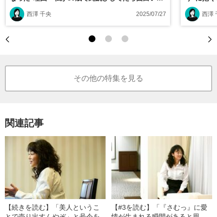
がするって思ったんです」
で生きて
西澤 千央
2025/07/27
西澤 
その他の特集を見る
関連記事
【続きを読む】「美人というこ
【#3を読む】「『さむっ』に愛
とで売り出すんやぞ」と号令を
情が生まれる瞬間があると思