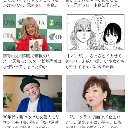
かけられて…元オセロ・中島知
う」元オセロ・中島知子が今の
子が語る芸人と容姿の関係
テレビに思うこと
南青山児相問題で痛恨のミ
【マンガ】「さっさとイカせて
ス “天然モンスター”松嶋尚美は
終わり」未成年”援デリ”少女たち
なぜやってしまったのか
が相手するヤバい客の正体
90年代を駆け抜けた女芸人モリ
「私、“クラスで面白い”止まり
マン・モリ夫が語る「なぜ過激
だ」…清水ミチコが語る、伝説
な下ネタで勝負したのか」
の番組『夢で逢えたら』での“挫