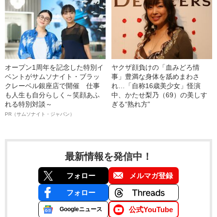
オープン1周年を記念した特別イ
ヤクザ顔負けの「血みどろ情
ベントがサムソナイト・ブラッ
事」豊満な身体を舐めまわさ
クレーベル銀座店で開催 仕事
れ…「自称16歳美少女」怪演
も人生も自分らしく～笑顔あふ
中、かたせ梨乃（69）の美しす
れる特別対談～
ぎる“熟れ方”
PR（サムソナイト・ジャパン）
最新情報を発信中！
フォロー
メルマガ登録
フォロー
公式YouTube
Googleニュース