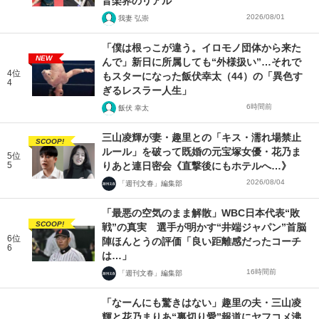
音楽界のリアル
2026/08/01
我妻 弘崇
「僕は根っこが違う。イロモノ団体から来た
NEW
んで」新日に所属しても“外様扱い”…それで
4位
もスターになった飯伏幸太（44）の「異色す
4
ぎるレスラー人生」
6時間前
飯伏 幸太
三山凌輝が妻・趣里との「キス・濡れ場禁止
SCOOP!
ルール」を破って既婚の元宝塚女優・花乃ま
5位
5
りあと連日密会《直撃後にもホテルへ…》
2026/08/04
「週刊文春」編集部
「最悪の空気のまま解散」WBC日本代表“敗
SCOOP!
戦”の真実 選手が明かす“井端ジャパン”首脳
6位
陣ほんとうの評価「良い距離感だったコーチ
6
は…」
16時間前
「週刊文春」編集部
「なーんにも驚きはない」趣里の夫・三山凌
輝と花乃まりあ“裏切り愛”報道にヤフコメ沸