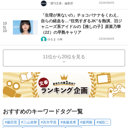
2026/08/05
「週刊文春」編集部
「生理が来ないの」チョコバナナをくわえ、
自らの経血を…“狂気すぎるJK”を熱演、旧ジ
10
ャニーズ系アイドルの【推しの子】原菜乃華
位
10
（22）の早熟キャリア
2026/08/05
ゆるま 小林
11位から20位を見る
おすすめのキーワードタグ一覧
#藤田晋
#三山凌輝
#高市早苗
#後藤真希
#森岡毅
#城彰二