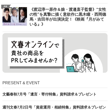
PR
《渡辺淳一原作＆娘・渡邉直子監督》“女性
の性”を真摯に描く意欲作に黒木瞳・西岡德
馬・吉田羊が出演決定！《映画『月がみて
いる』》
PRESENT & EVENT
文藝春秋7月号「遺言・寄付特集」資料請求＆プレゼント
週刊文春7月2日号「資産運用・相続特集」資料請求＆プレゼン