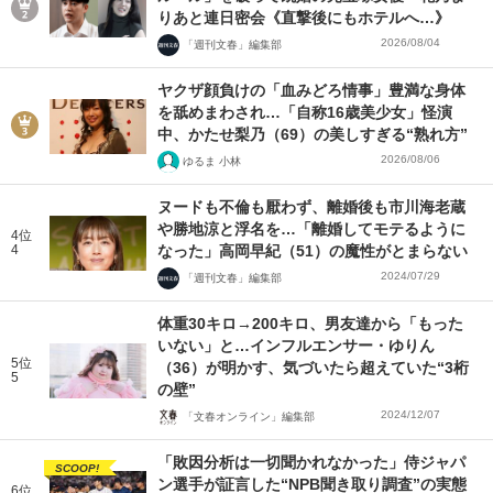
りあと連日密会《直撃後にもホテルへ…》
2026/08/04
「週刊文春」編集部
ヤクザ顔負けの「血みどろ情事」豊満な身体
を舐めまわされ…「自称16歳美少女」怪演
中、かたせ梨乃（69）の美しすぎる“熟れ方”
2026/08/06
ゆるま 小林
ヌードも不倫も厭わず、離婚後も市川海老蔵
や勝地涼と浮名を…「離婚してモテるように
4位
4
なった」高岡早紀（51）の魔性がとまらない
2024/07/29
「週刊文春」編集部
体重30キロ→200キロ、男友達から「もった
いない」と…インフルエンサー・ゆりん
5位
（36）が明かす、気づいたら超えていた“3桁
5
の壁”
2024/12/07
「文春オンライン」編集部
「敗因分析は一切聞かれなかった」侍ジャパ
SCOOP!
ン選手が証言した“NPB聞き取り調査”の実態
6位