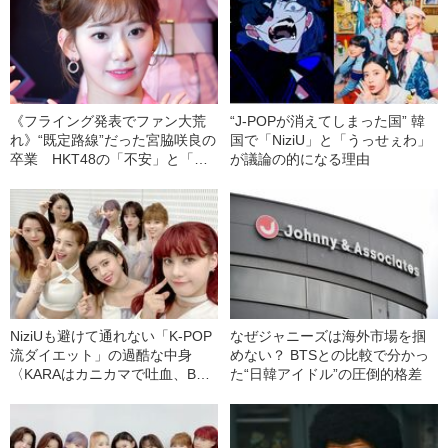
《フライング発表でファン大荒
“J-POPが消えてしまった国” 韓
れ》“既定路線”だった宮脇咲良の
国で「NiziU」と「うっせぇわ」
卒業 HKT48の「不安」と「行
が議論の的になる理由
く末」
NiziUも避けて通れない「K-POP
なぜジャニーズは海外市場を掴
流ダイエット」の過酷な中身
めない？ BTSとの比較で分かっ
〈KARAはカニカマで吐血、BTS
た“日韓アイドル”の圧倒的格差
は鶏ムネ肉で…〉