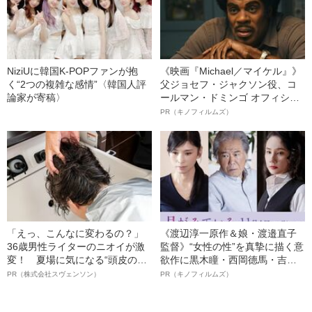
NiziUに韓国K-POPファンが抱
《映画『Michael／マイケル』》
く“2つの複雑な感情”〈韓国人評
父ジョセフ・ジャクソン役、コ
論家が寄稿〉
ールマン・ドミンゴ オフィシャ
ルインタビュー“観客を魅了した
PR（キノフィルムズ）
名優、複雑な父親像への想いを
語る”《日本興収70億円突破》
「えっ、こんなに変わるの？」
《渡辺淳一原作＆娘・渡邉直子
36歳男性ライターのニオイが激
監督》“女性の性”を真摯に描く意
変！ 夏場に気になる“頭皮のニ
欲作に黒木瞳・西岡德馬・吉田
オイ”や“ベタつき”を解消す
羊が出演決定！《映画『月がみ
PR（株式会社スヴェンソン）
PR（キノフィルムズ）
る、“ウィッグのスペシャリス
ている』》
ト”が生み出した徹底ケアとは