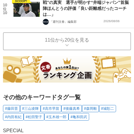
SCOOP!
戦”の真実 選手が明かす“井端ジャパン”首脳
10
陣ほんとうの評価「良い距離感だったコーチ
位
10
は…」
2026/08/06
「週刊文春」編集部
11位から20位を見る
その他のキーワードタグ一覧
#藤田晋
#三山凌輝
#高市早苗
#後藤真希
#森岡毅
#城彰二
#内田有紀
#松田聖子
#玉木雄一郎
#亀和田武
SPECIAL