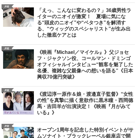
PR
「えっ、こんなに変わるの？」36歳男性ラ
イターのニオイが激変！ 夏場に気にな
る“頭皮のニオイ”や“ベタつき”を解消す
る、“ウィッグのスペシャリスト”が生み出
した徹底ケアとは
PR
《映画『Michael／マイケル』》父ジョセ
フ・ジャクソン役、コールマン・ドミンゴ
オフィシャルインタビュー“観客を魅了した
名優、複雑な父親像への想いを語る”《日本
興収70億円突破》
PR
《渡辺淳一原作＆娘・渡邉直子監督》“女性
の性”を真摯に描く意欲作に黒木瞳・西岡德
馬・吉田羊が出演決定！《映画『月がみて
いる』》
PR
オープン1周年を記念した特別イベントがサ
ムソナイト・ブラックレーベル銀座店で開