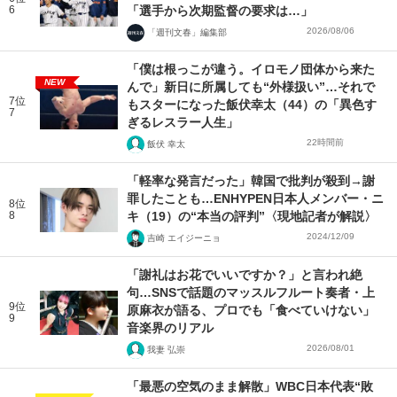
6
「選手から次期監督の要求は…」
2026/08/06
「週刊文春」編集部
「僕は根っこが違う。イロモノ団体から来た
NEW
んで」新日に所属しても“外様扱い”…それで
7位
もスターになった飯伏幸太（44）の「異色す
7
ぎるレスラー人生」
22時間前
飯伏 幸太
「軽率な発言だった」韓国で批判が殺到→謝
罪したことも…ENHYPEN日本人メンバー・ニ
8位
8
キ（19）の“本当の評判”〈現地記者が解説〉
2024/12/09
吉崎 エイジーニョ
「謝礼はお花でいいですか？」と言われ絶
句…SNSで話題のマッスルフルート奏者・上
9位
原麻衣が語る、プロでも「食べていけない」
9
音楽界のリアル
2026/08/01
我妻 弘崇
「最悪の空気のまま解散」WBC日本代表“敗