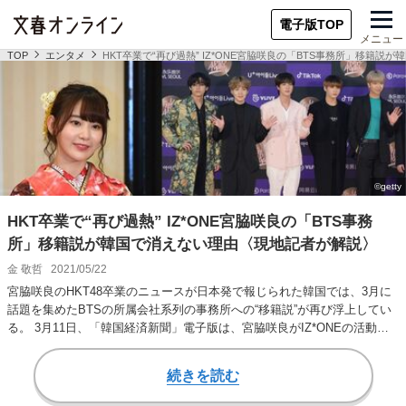
電子版TOP
メニュー
TOP
エンタメ
HKT卒業で“再び過熱” IZ*ONE宮脇咲良の「BTS事務所」移籍
HKT卒業で“再び過熱” IZ*ONE宮脇咲良の「BTS事務
所」移籍説が韓国で消えない理由〈現地記者が解説〉
金 敬哲
2021/05/22
宮脇咲良のHKT48卒業のニュースが日本発で報じられた韓国では、3月に
話題を集めたBTSの所属会社系列の事務所への“移籍説”が再び浮上してい
る。 3月11日、「韓国経済新聞」電子版は、宮脇咲良がIZ*ONEの活動
を…
続きを読む