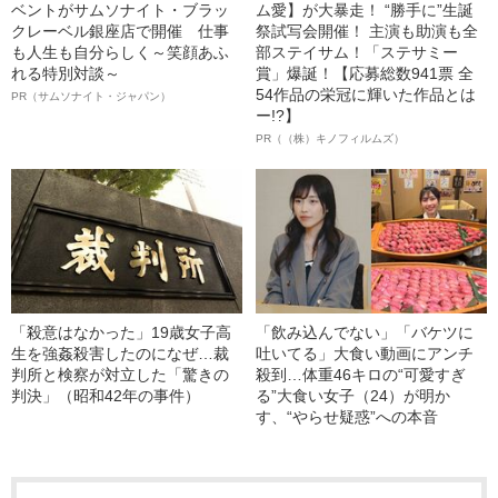
ベントがサムソナイト・ブラッ
ム愛】が大暴走！ “勝手に”生誕
クレーベル銀座店で開催 仕事
祭試写会開催！ 主演も助演も全
も人生も自分らしく～笑顔あふ
部ステイサム！「ステサミー
れる特別対談～
賞」爆誕！【応募総数941票 全
54作品の栄冠に輝いた作品とは
PR（サムソナイト・ジャパン）
ー!?】
PR（（株）キノフィルムズ）
「殺意はなかった」19歳女子高
「飲み込んでない」「バケツに
生を強姦殺害したのになぜ…裁
吐いてる」大食い動画にアンチ
判所と検察が対立した「驚きの
殺到…体重46キロの“可愛すぎ
判決」（昭和42年の事件）
る”大食い女子（24）が明か
す、“やらせ疑惑”への本音