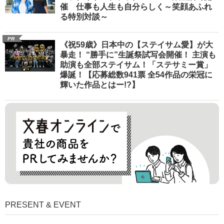
催 仕事も人生も自分らしく～笑顔あふれ
る特別対談～
PR
《祝59歳》日本中の【ステイサム愛】が大
暴走！ “勝手に”生誕祭試写会開催！ 主演も
助演も全部ステイサム！「ステサミー賞」
爆誕！【応募総数941票 全54作品の栄冠に
輝いた作品とはー!?】
PRESENT & EVENT