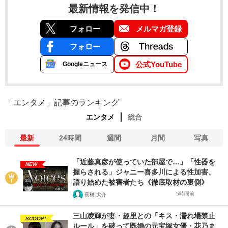
最新情報を発信中！
フォロー
メルマガ登録
フォロー
公式YouTube
Googleニュース
「エンタメ」記事のランキング
エンタメ
総合
最新
24時間
週間
月間
写真
「近藤真彦が使っていた部屋で…」「性器を
NEW
握らされる」ジャニー喜多川による性加害、
語り始めた被害者たち《徹底取材の裏側》
5時間前
髙橋 大介
三山凌輝が妻・趣里との「キス・濡れ場禁止
SCOOP!
ルール」を破って既婚の元宝塚女優・花乃ま