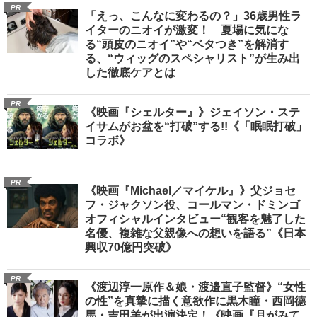
PR
「えっ、こんなに変わるの？」36歳男性ラ
イターのニオイが激変！ 夏場に気にな
る“頭皮のニオイ”や“ベタつき”を解消す
る、“ウィッグのスペシャリスト”が生み出
した徹底ケアとは
PR
《映画『シェルター』》ジェイソン・ステ
イサムがお盆を“打破”する!!《「眠眠打破」
コラボ》
PR
《映画『Michael／マイケル』》父ジョセ
フ・ジャクソン役、コールマン・ドミンゴ
オフィシャルインタビュー“観客を魅了した
名優、複雑な父親像への想いを語る”《日本
興収70億円突破》
PR
《渡辺淳一原作＆娘・渡邉直子監督》“女性
の性”を真摯に描く意欲作に黒木瞳・西岡德
馬・吉田羊が出演決定！《映画『月がみて