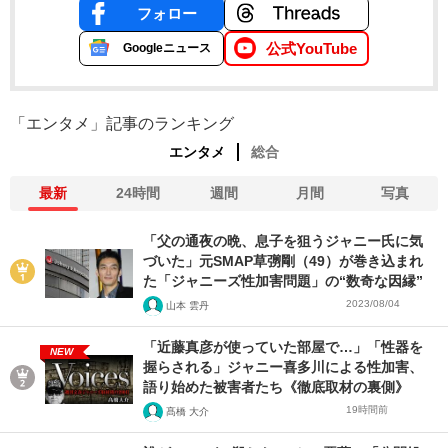
フォロー
公式YouTube
Googleニュース
「エンタメ」記事のランキング
エンタメ
総合
最新
24時間
週間
月間
写真
「父の通夜の晩、息子を狙うジャニー氏に気
づいた」元SMAP草彅剛（49）が巻き込まれ
た「ジャニーズ性加害問題」の“数奇な因縁”
2023/08/04
山本 雲丹
「近藤真彦が使っていた部屋で…」「性器を
NEW
握らされる」ジャニー喜多川による性加害、
語り始めた被害者たち《徹底取材の裏側》
19時間前
髙橋 大介