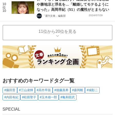
10
や勝地涼と浮名を…「離婚してモテるように
位
なった」高岡早紀（51）の魔性がとまらない
10
2024/07/29
「週刊文春」編集部
11位から20位を見る
おすすめのキーワードタグ一覧
#藤田晋
#三山凌輝
#高市早苗
#後藤真希
#森岡毅
#城彰二
#内田有紀
#松田聖子
#玉木雄一郎
#亀和田武
SPECIAL