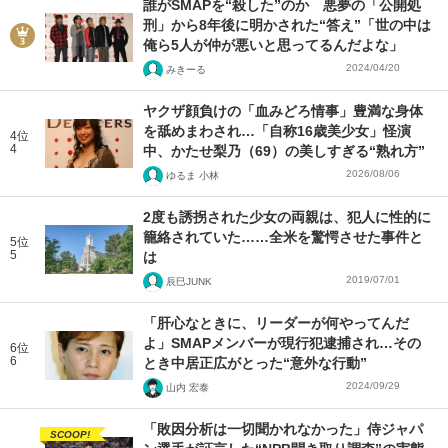
誰がSMAPを“殺した”のか 悪夢の「公開処
刑」から8年後に明かされた“答え”「世の中は
俺ら5人が仲が悪いと思ってるんだよな」
2024/04/20
みきーる
ヤクザ顔負けの「血みどろ情事」豊満な身体
を舐めまわされ…「自称16歳美少女」怪演
4位
4
中、かたせ梨乃（69）の美しすぎる“熟れ方”
2026/08/06
ゆるま 小林
2度も誘拐された少女の両親は、犯人に性的に
籠絡されていた……全米を驚愕させた事件と
5位
5
は
2019/07/01
辰巳JUNK
「肝心なときに、リーダーが何やってんだ
よ」SMAPメンバーが現行犯逮捕され…その
6位
6
とき中居正広がとった“意外な行動”
2024/09/29
山内 宏泰
「敗因分析は一切聞かれなかった」侍ジャパ
SCOOP!