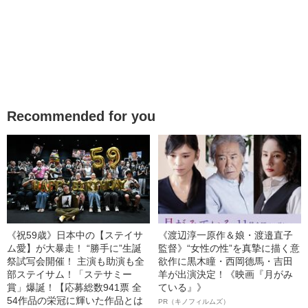
Recommended for you
《祝59歳》日本中の【ステイサ
《渡辺淳一原作＆娘・渡邉直子
ム愛】が大暴走！ “勝手に”生誕
監督》“女性の性”を真摯に描く意
祭試写会開催！ 主演も助演も全
欲作に黒木瞳・西岡德馬・吉田
部ステイサム！「ステサミー
羊が出演決定！《映画『月がみ
賞」爆誕！【応募総数941票 全
ている』》
54作品の栄冠に輝いた作品とは
PR（キノフィルムズ）