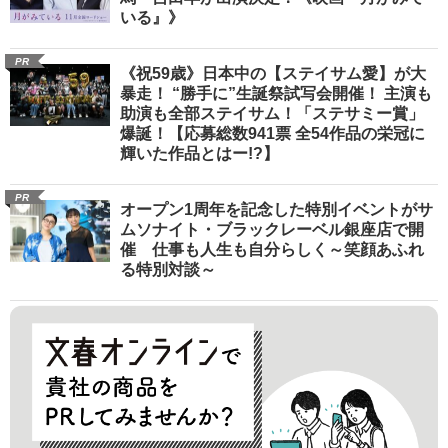
いる』》
PR
《祝59歳》日本中の【ステイサム愛】が大
暴走！ “勝手に”生誕祭試写会開催！ 主演も
助演も全部ステイサム！「ステサミー賞」
爆誕！【応募総数941票 全54作品の栄冠に
輝いた作品とはー!?】
PR
オープン1周年を記念した特別イベントがサ
ムソナイト・ブラックレーベル銀座店で開
催 仕事も人生も自分らしく～笑顔あふれ
る特別対談～