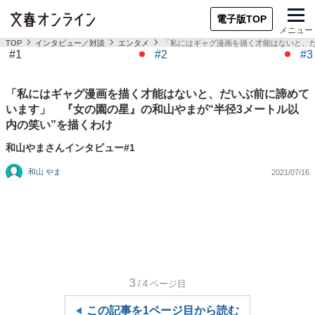
電子版TOP
メニュー
TOP
インタビュー／対談
エンタメ
「私にはギャグ漫画を描く才能はないと、だ
#1
#2
#3
「私にはギャグ漫画を描く才能はないと、だいぶ前に諦めて
います」 『女の園の星』の和山やまが“半径3メートル以
内の笑い”を描くわけ
和山やまさんインタビュー#1
和山 やま
2021/07/16
3
/4
ページ目
この記事を1ページ目から読む