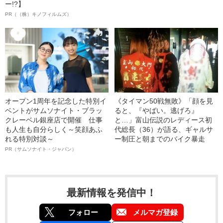
ー!?】
PR（（株）キノフィルムズ）
オープン1周年を記念した特別イ
《タイマン50戦無敗》「顔を見
ベントがサムソナイト・ブラッ
ると、『やばい。逃げろ』
クレーベル銀座店で開催 仕事
と…」富山伝説のレディース初
も人生も自分らしく～笑顔あふ
代総長（36）が語る、ギャルサ
れる特別対談～
ー制圧と朝までのバイク暴走
PR（サムソナイト・ジャパン）
最新情報を発信中！
フォロー
メルマガ登録