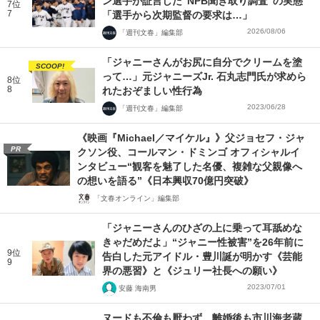
ン選手が証言した“NPB聞き取り調査”の実態
7位
7
「選手から次期監督の要求は…」
2026/08/06
「週刊文春」編集部
「ジャニーさんがお尻に自分でクリームを塗
SCOOP!
って…」元ジャニーズJr. 石丸志門氏が求めら
8位
8
れたおぞましい性行為
2023/06/28
「週刊文春」編集部
《映画『Michael／マイケル』》父ジョセフ・ジャ
PR
クソン役、コールマン・ドミンゴ オフィシャルイ
ンタビュー“観客を魅了した名優、複雑な父親像へ
の想いを語る”《日本興収70億円突破》
「文春オンライン」編集部
「ジャニーさんのひざの上に乗って耳舐めな
きゃだめだよ」“ジャニー性被害”を26年前に
9位
告白した元アイドル・豊川誕が明かす《芸能
9
界の悪習》と《ジュリー社長への願い》
2023/07/01
安藤 海南男
ヌードも不倫も厭わず、離婚後も市川海老蔵