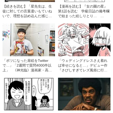
【続きを読む】「星先生は、生
【漫画を読む】『女の園の星』
徒に対しての言葉遣いもていね
第1話を読む 学級日誌の備考欄
いで、理想を詰め込んだ感じで
で始まった絵しりとり…
す」 和山やまが語る『女の園
「ほ」で始まって「い」で終わ
の星』の“関係と恋愛”
る答えとは？
「ボツになった扉絵をTwitter
「ウェディングドレスさえ着れ
で…」「2週間で質問4000件以
ば幸せになると…」デビュー作
上」 《神光臨》漫画家・高橋
『さびしすぎてレズ風俗に行き
留美子さんが公式Twitterを開設
ましたレポ』から5年で見えてき
したワケ
たもの