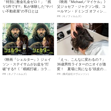
「特別に敷金礼金ゼロ！」「残
《映画『Michael／マイケル』》
り1件です!!」私が体験した“ヤバ
父ジョセフ・ジャクソン役、コ
い不動産屋”の手口とは
ールマン・ドミンゴ オフィシャ
ルインタビュー“観客を魅了した
PR（キノフィルムズ）
名優、複雑な父親像への想いを
語る”《日本興収70億円突破》
《映画『シェルター』》ジェイ
「えっ、こんなに変わるの？」
ソン・ステイサムがお盆を“打
36歳男性ライターのニオイが激
破”する!!《「眠眠打破」コラ
変！ 夏場に気になる“頭皮のニ
ボ》
オイ”や“ベタつき”を解消す
PR（キノフィルムズ）
PR（株式会社スヴェンソン）
る、“ウィッグのスペシャリス
ト”が生み出した徹底ケアとは