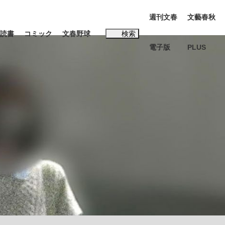
週刊文春
文藝春秋
読書
コミック
文春野球
検索
電子版
PLUS
インタビュー
読書
#松田聖子
む将棋
BC日本代表“敗戦”の真実 選手が明かす...