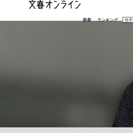
新着
ランキング
カテ
スクープ
ニュー
おすすめのキ
#藤田晋
#三
#玉木雄一郎
「90%は失敗する。でも…」本田圭佑が初め
終戦から81年