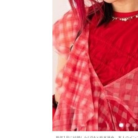
昨年1月に結婚したLiSAと鈴木達央 本人のイ