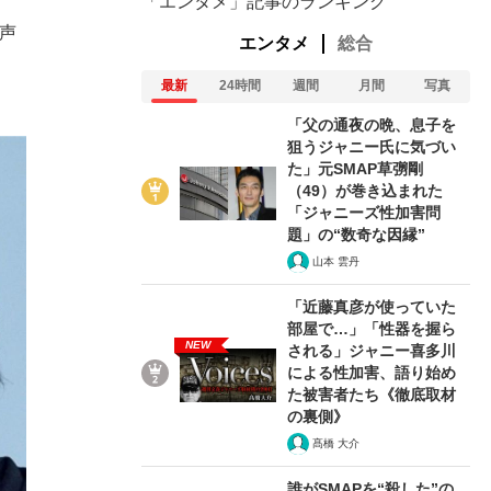
「エンタメ」記事のランキング
声
エンタメ
総合
最新
24時間
週間
月間
写真
「父の通夜の晩、息子を
狙うジャニー氏に気づい
た」元SMAP草彅剛
（49）が巻き込まれた
「ジャニーズ性加害問
題」の“数奇な因縁”
山本 雲丹
「近藤真彦が使っていた
部屋で…」「性器を握ら
NEW
される」ジャニー喜多川
による性加害、語り始め
た被害者たち《徹底取材
の裏側》
髙橋 大介
誰がSMAPを“殺した”の