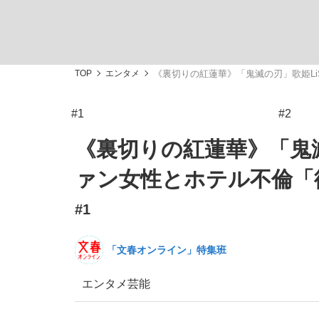
TOP
エンタメ
《裏切りの紅蓮華》「鬼滅の刃」歌姫L
#1
#2
「敗因分析は一切聞かれなかった」侍ジャパン選
キングの誕生を、目撃せよ。
《裏切りの紅蓮華》「鬼滅
ァン女性とホテル不倫「
#1
the Style
「文春オンライン」特集班
エンタメ
芸能
「目標達成できなかったからと言って…」サッ