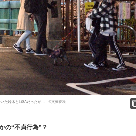
いた鈴木とLiSAだったが… ©文藝春秋
かの“不貞行為”？