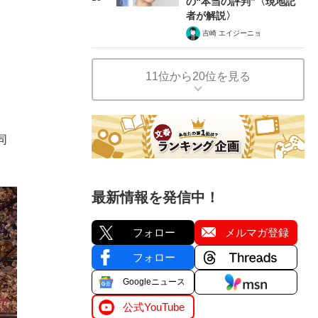
の“本当の評判”〈現地記
者が解説〉
吉崎 エイジーニョ
11位から20位を見る
同
最新情報を発信中！
フォロー
メルマガ登録
フォロー
Googleニュース
公式YouTube