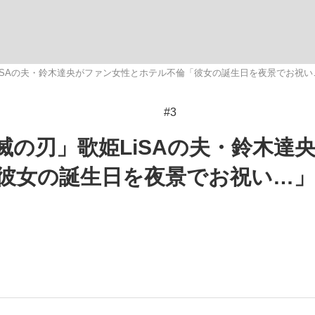
いまさら聞け
iSAの夫・鈴木達央がファン女性とホテル不倫「彼女の誕生日を夜景でお祝い
#3
手が証言した“NPB聞...
「クマが悪者扱いされているの
の刃」歌姫LiSAの夫・鈴木達
彼女の誕生日を夜景でお祝い…」
もっと見る
カー日本代表・森保一監督...