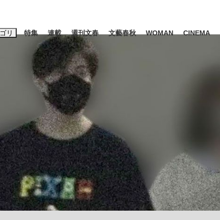
ゴリ
特集
連載
週刊文春
文藝春秋
WOMAN
CINEMA
キーワード入力
ス
エンタメ
ライフ
ビジネス
ーワードタグ一覧
山凌輝
#高市早苗
#後藤真希
#森岡毅
#城彰二
#内田有紀
観る将棋、読
#亀和田武
て明かした日本代表監督に...
「最悪の空気のまま解散」W