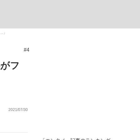
ない資産運用のすべて
…」
#4
が悲しい」『北の国から』倉本聰氏（91...
央がフ
2021/07/30