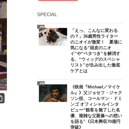
SPECIAL
PR
「えっ、こんなに変わる
の？」36歳男性ライター
のニオイが激変！ 夏場に
気になる“頭皮のニオ
イ”や“ベタつき”を解消す
る、“ウィッグのスペシャ
リスト”が生み出した徹底
ケアとは
PR
《映画『Michael／マイケ
ル』》父ジョセフ・ジャク
ソン役、コールマン・ドミ
ンゴ オフィシャルインタ
ビュー“観客を魅了した名
優、複雑な父親像への想い
を語る”《日本興収70億円
突破》