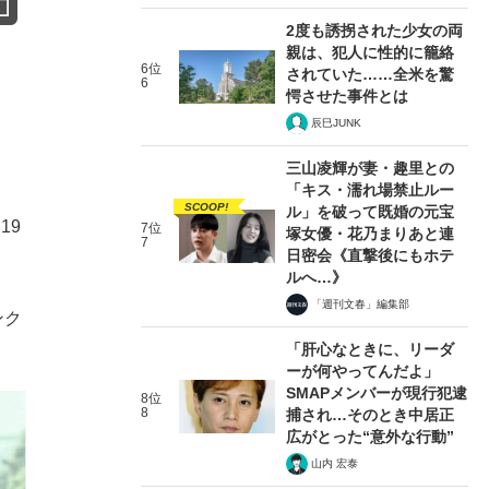
2度も誘拐された少女の両
親は、犯人に性的に籠絡
6位
されていた……全米を驚
6
愕させた事件とは
辰巳JUNK
三山凌輝が妻・趣里との
「キス・濡れ場禁止ルー
SCOOP!
ル」を破って既婚の元宝
19
7位
塚女優・花乃まりあと連
7
日密会《直撃後にもホテ
ルへ…》
「週刊文春」編集部
ンク
「肝心なときに、リーダ
ーが何やってんだよ」
SMAPメンバーが現行犯逮
8位
8
捕され…そのとき中居正
広がとった“意外な行動”
山内 宏泰