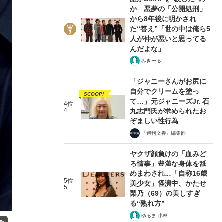
か 悪夢の「公開処刑」
から8年後に明かされ
た“答え”「世の中は俺ら5
人が仲が悪いと思ってる
んだよな」
みきーる
「ジャニーさんがお尻に
自分でクリームを塗っ
SCOOP!
て…」元ジャニーズJr. 石
4位
4
丸志門氏が求められたお
ぞましい性行為
「週刊文春」編集部
ヤクザ顔負けの「血みど
ろ情事」豊満な身体を舐
めまわされ…「自称16歳
5位
美少女」怪演中、かたせ
5
梨乃（69）の美しすぎ
る“熟れ方”
ゆるま 小林