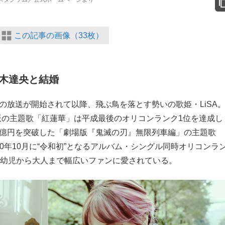
この記事の画像（33枚）
木達央と結婚
の放送が開始されて以降、飛ぶ鳥を落とす勢いの歌姫・LiSA。
版の主題歌「紅蓮華」は平成最後のオリコンランク1位を達成し
0億円を突破した「劇場版『鬼滅の刃』無限列車編」の主題歌
、20年10月に“令和初”となるアルバム・シングル同時オリコンラ
グ”は幼児から大人まで幅広いファンに愛されている。