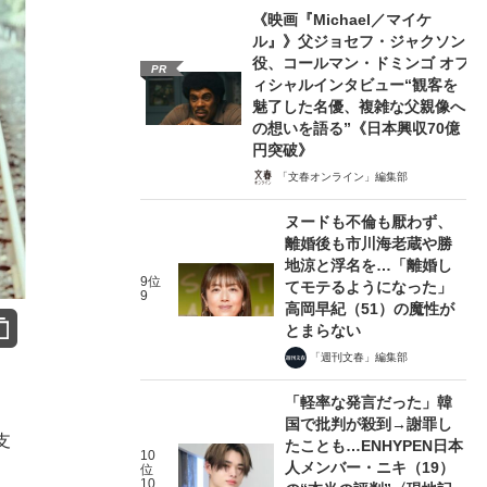
《映画『Michael／マイケ
ル』》父ジョセフ・ジャクソン
役、コールマン・ドミンゴ オフ
PR
ィシャルインタビュー“観客を
魅了した名優、複雑な父親像へ
の想いを語る”《日本興収70億
円突破》
「文春オンライン」編集部
ヌードも不倫も厭わず、
離婚後も市川海老蔵や勝
地涼と浮名を…「離婚し
9位
てモテるようになった」
9
高岡早紀（51）の魔性が
とまらない
「週刊文春」編集部
「軽率な発言だった」韓
国で批判が殺到→謝罪し
支
たことも…ENHYPEN日本
10
人メンバー・ニキ（19）
位
10