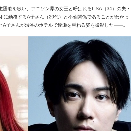
歌を歌い、アニソン界の女王と呼ばれるLiSA（34）の夫・
もっと見る
オに勤務するA子さん（20代）と不倫関係であることがわかっ
とA子さんが渋谷のホテルで逢瀬を重ねる姿を撮影した――。