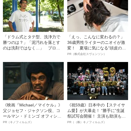
「ドラム式とタテ型、洗浄力で
「えっ、こんなに変わるの？」
勝つのは？」「泥汚れを落とす
36歳男性ライターのニオイが激
のは洗剤ではなく…」 プロが
変！ 夏場に気になる“頭皮のニ
教える意外と知らない“洗濯テク
オイ”や“ベタつき”を解消す
PR（株式会社スヴェンソン）
ニック”
る、“ウィッグのスペシャリス
ト”が生み出した徹底ケアとは
《映画『Michael／マイケル』》
《祝59歳》日本中の【ステイサ
父ジョセフ・ジャクソン役、コ
ム愛】が大暴走！ “勝手に”生誕
ールマン・ドミンゴ オフィシャ
祭試写会開催！ 主演も助演も全
ルインタビュー“観客を魅了した
部ステイサム！「ステサミー
PR（キノフィルムズ）
PR（（株）キノフィルムズ）
名優、複雑な父親像への想いを
賞」爆誕！【応募総数941票 全