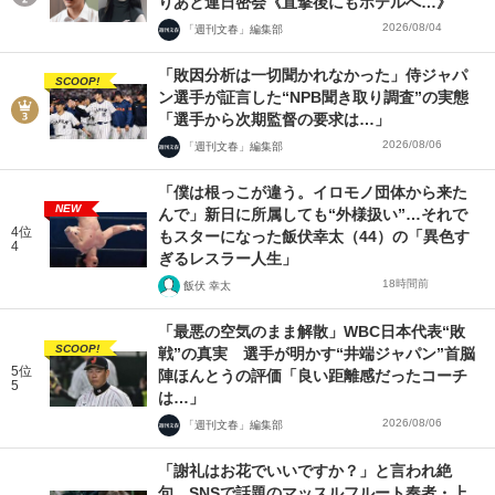
りあと連日密会《直撃後にもホテルへ…》
2026/08/04
「週刊文春」編集部
「敗因分析は一切聞かれなかった」侍ジャパ
SCOOP!
ン選手が証言した“NPB聞き取り調査”の実態
「選手から次期監督の要求は…」
2026/08/06
「週刊文春」編集部
「僕は根っこが違う。イロモノ団体から来た
NEW
んで」新日に所属しても“外様扱い”…それで
4位
もスターになった飯伏幸太（44）の「異色す
4
ぎるレスラー人生」
18時間前
飯伏 幸太
「最悪の空気のまま解散」WBC日本代表“敗
SCOOP!
戦”の真実 選手が明かす“井端ジャパン”首脳
5位
陣ほんとうの評価「良い距離感だったコーチ
5
は…」
2026/08/06
「週刊文春」編集部
「謝礼はお花でいいですか？」と言われ絶
句…SNSで話題のマッスルフルート奏者・上