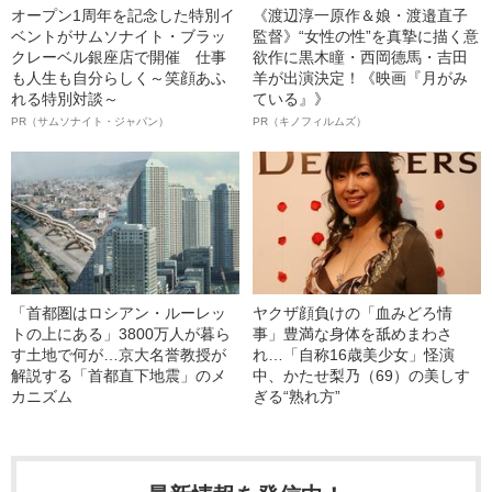
オープン1周年を記念した特別イ
《渡辺淳一原作＆娘・渡邉直子
ベントがサムソナイト・ブラッ
監督》“女性の性”を真摯に描く意
クレーベル銀座店で開催 仕事
欲作に黒木瞳・西岡德馬・吉田
も人生も自分らしく～笑顔あふ
羊が出演決定！《映画『月がみ
れる特別対談～
ている』》
PR（サムソナイト・ジャパン）
PR（キノフィルムズ）
「首都圏はロシアン・ルーレッ
ヤクザ顔負けの「血みどろ情
トの上にある」3800万人が暮ら
事」豊満な身体を舐めまわさ
す土地で何が…京大名誉教授が
れ…「自称16歳美少女」怪演
解説する「首都直下地震」のメ
中、かたせ梨乃（69）の美しす
カニズム
ぎる“熟れ方”