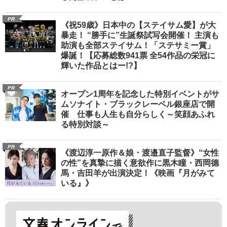
PR
《祝59歳》日本中の【ステイサム愛】が大
暴走！ “勝手に”生誕祭試写会開催！ 主演も
助演も全部ステイサム！「ステサミー賞」
爆誕！【応募総数941票 全54作品の栄冠に
輝いた作品とはー!?】
PR
オープン1周年を記念した特別イベントがサ
ムソナイト・ブラックレーベル銀座店で開
催 仕事も人生も自分らしく～笑顔あふれ
る特別対談～
PR
《渡辺淳一原作＆娘・渡邉直子監督》“女性
の性”を真摯に描く意欲作に黒木瞳・西岡德
馬・吉田羊が出演決定！《映画『月がみて
いる』》