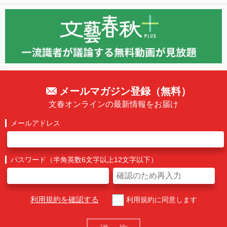
メールマガジン登録（無料）
文春オンラインの最新情報をお届け
メールアドレス
パスワード（半角英数6文字以上12文字以下）
利用規約を確認する
利用規約に同意します