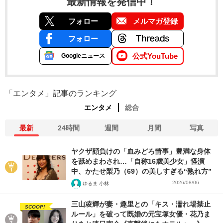
最新情報を発信中！
フォロー
メルマガ登録
フォロー
公式YouTube
Googleニュース
「エンタメ」記事のランキング
エンタメ
総合
最新
24時間
週間
月間
写真
ヤクザ顔負けの「血みどろ情事」豊満な身体
を舐めまわされ…「自称16歳美少女」怪演
中、かたせ梨乃（69）の美しすぎる“熟れ方”
2026/08/06
ゆるま 小林
三山凌輝が妻・趣里との「キス・濡れ場禁止
SCOOP!
ルール」を破って既婚の元宝塚女優・花乃ま