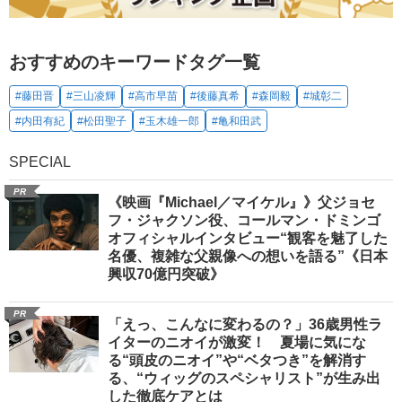
おすすめのキーワードタグ一覧
#藤田晋
#三山凌輝
#高市早苗
#後藤真希
#森岡毅
#城彰二
#内田有紀
#松田聖子
#玉木雄一郎
#亀和田武
SPECIAL
PR
《映画『Michael／マイケル』》父ジョセ
フ・ジャクソン役、コールマン・ドミンゴ
オフィシャルインタビュー“観客を魅了した
名優、複雑な父親像への想いを語る”《日本
興収70億円突破》
PR
「えっ、こんなに変わるの？」36歳男性ラ
イターのニオイが激変！ 夏場に気にな
る“頭皮のニオイ”や“ベタつき”を解消す
る、“ウィッグのスペシャリスト”が生み出
した徹底ケアとは