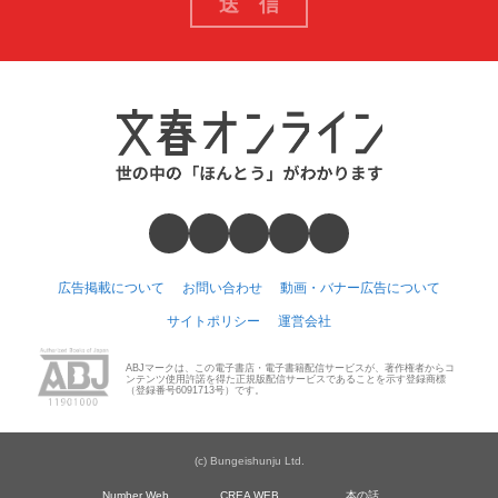
広告掲載について
お問い合わせ
動画・バナー広告について
サイトポリシー
運営会社
ABJマークは、この電子書店・電子書籍配信サービスが、著作権者からコ
ンテンツ使用許諾を得た正規版配信サービスであることを示す登録商標
（登録番号6091713号）です。
(c) Bungeishunju Ltd.
Number Web
CREA WEB
本の話