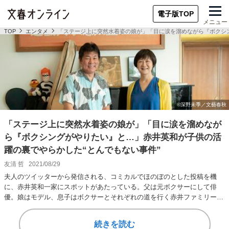
電子版TOP
メニュー
TOP
エンタメ
「ステージ上に突然水着姿の娘が」「目に涙を溜めながら『ボクシン
「ステージ上に突然水着姿の娘が」「目に涙を溜めなが
ら『ボクシングがやりたい』と…」赤井英和が子供の活
躍の裏でやらかした“とんでもない事件”
友清 哲
2021/08/29
夫人のツイッターから発信される、コミカルでほのぼのとした投稿を機
に、赤井英和一家にスポットがあたっている。父は元ボクサーにして俳
優。娘はモデル、息子はボクサーとそれぞれの道を行く赤井ファミリー。
夫妻同伴でのインタビ…
続きを読む