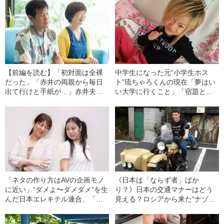
【前編を読む】「初対面は全裸
中学生になった元“小学生ホス
だった」「赤井の両親から毎日
ト”琉ちゃろくんの現在「夢はい
出て行けと手紙が…」赤井夫婦
い大学に行くこと」「宿題とは
が語る結婚に至るまでの壮絶す
別に毎日自習を…」――2021上
ぎる道のり
半期BEST5
「ネタの作り方はAVの企画モノ
《日本は「ならず者」ばか
に近い」“ダメよ〜ダメダメ”を生
り？》日本の交通マナーはどう
んだ日本エレキテル連合、「狂
見える？ロシアから来た“ナゾの
気の原点」
バイク系YouTuber”に聞いてみ
た。