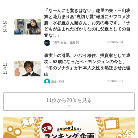
「なーんにも驚きはない」趣里の夫・三山凌
輝と花乃まりあ“裏切り愛”報道にヤフコメ沸
10
騰「水谷豊さん蘭さん、お気の毒です」「子
位
どもが生まれたばかりなのに父親としての自
10
覚なし」
2026/07/24
「週刊文春」編集部
事実上の引退、ハワイ移住、投資家として成
功…53歳になったペ・ヨンジュンの今と、
11
『冬のソナタ』が日本人女性を熱狂させた理
位
11
由
2026/03/31
高山 和佳
11位から20位を見る