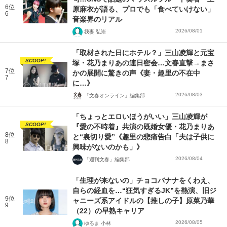
6位
原麻衣が語る、プロでも「食べていけない」
6
音楽界のリアル
2026/08/01
我妻 弘崇
「取材された日にホテル？」三山凌輝と元宝
SCOOP!
塚・花乃まりあの連日密会…文春直撃→まさ
7位
かの展開に驚きの声《妻・趣里の不在中
7
に…》
2026/08/03
「文春オンライン」編集部
「ちょっとエロいほうがいい」三山凌輝が
SCOOP!
『愛の不時着』共演の既婚女優・花乃まりあ
8位
と“裏切り愛”《趣里の悲痛告白「夫は子供に
8
興味がないのかも」》
2026/08/04
「週刊文春」編集部
「生理が来ないの」チョコバナナをくわえ、
自らの経血を…“狂気すぎるJK”を熱演、旧ジ
9位
ャニーズ系アイドルの【推しの子】原菜乃華
9
（22）の早熟キャリア
2026/08/05
ゆるま 小林