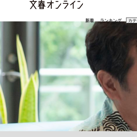
新着
ランキング
カテ
スクープ
ニュー
おすすめのキ
#藤田晋
#三
#玉木雄一郎
「90%は失敗する。でも…」本田圭佑が初め
終戦から81年