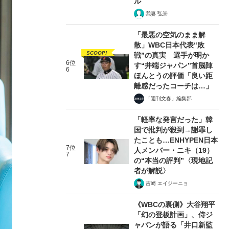
ル
我妻 弘崇
「最悪の空気のまま解
散」WBC日本代表“敗
SCOOP!
戦”の真実 選手が明か
6位
す“井端ジャパン”首脳陣
6
ほんとうの評価「良い距
離感だったコーチは…」
「週刊文春」編集部
「軽率な発言だった」韓
国で批判が殺到→謝罪し
たことも…ENHYPEN日本
7位
人メンバー・ニキ（19）
7
の“本当の評判”〈現地記
者が解説〉
吉崎 エイジーニョ
《WBCの裏側》大谷翔平
「幻の登板計画」、侍ジ
ャパンが語る「井口新監