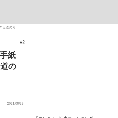
ない資産運用のすべて
ぎる道のり
#2
が悲しい」『北の国から』倉本聰氏（91...
手紙
る道の
2021/08/29