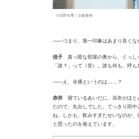
©深野未季／文藝春秋
――つまり、第一印象はあまり良くな
佳子
真っ暗な部屋の奥から、ぐっしゃ
「誰？」って（笑）。誰も何も、呼ん
――え、全裸というのは……？
赤井
寝ているあいだに、浴衣がほとん
たので、丸出しでした。てっきり田中
ね。しかも、飲みすぎたせいなのか、
と思ったのを覚えています。