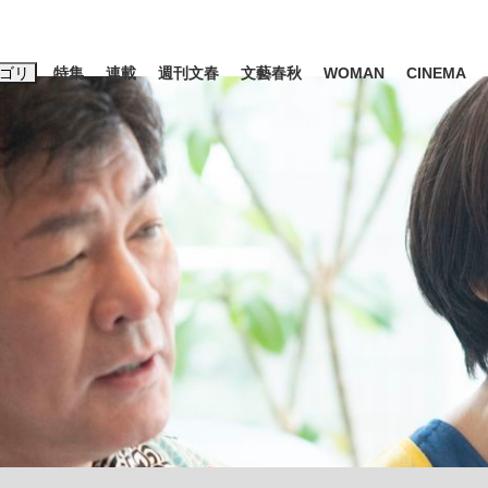
ゴリ
特集
連載
週刊文春
文藝春秋
WOMAN
CINEMA
キーワード入力
ス
エンタメ
ライフ
ビジネス
ーワードタグ一覧
山凌輝
#高市早苗
#後藤真希
#森岡毅
#城彰二
#内田有紀
観る将棋、読
#亀和田武
て明かした日本代表監督に...
「最悪の空気のまま解散」W