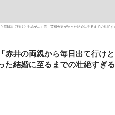
いまさら聞け
から毎日出て行けと手紙が…」赤井英和夫妻が語った結婚に至るまでの壮絶す
手が証言した“NPB聞...
「クマが悪者扱いされているの
「赤井の両親から毎日出て行けと
った結婚に至るまでの壮絶すぎ
もっと見る
カー日本代表・森保一監督...