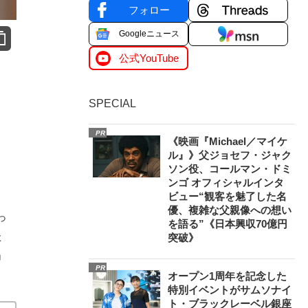
フォロー
Googleニュース
公式YouTube
SPECIAL
PR
《映画『Michael／マイケ
ル』》父ジョセフ・ジャク
ソン役、コールマン・ドミ
ンゴ オフィシャルインタ
ビュー“観客を魅了した名
優、複雑な父親像への想い
っ
を語る”《日本興収70億円
た
突破》
」
PR
オープン1周年を記念した
特別イベントがサムソナイ
ト・ブラックレーベル銀座