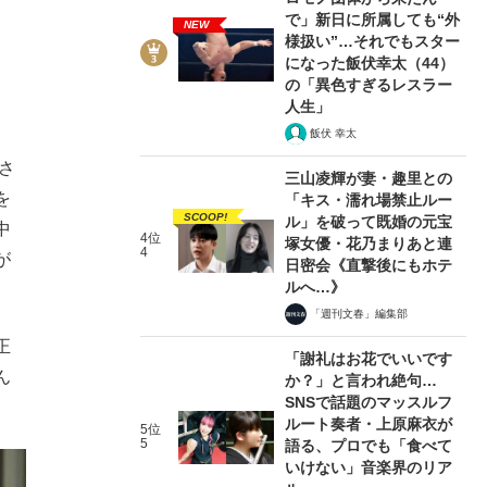
で」新日に所属しても“外
NEW
様扱い”…それでもスター
になった飯伏幸太（44）
の「異色すぎるレスラー
人生」
飯伏 幸太
さ
三山凌輝が妻・趣里との
を
「キス・濡れ場禁止ルー
SCOOP!
ル」を破って既婚の元宝
中
4位
塚女優・花乃まりあと連
4
が
日密会《直撃後にもホテ
ルへ…》
「週刊文春」編集部
正
「謝礼はお花でいいです
ん
か？」と言われ絶句…
SNSで話題のマッスルフ
ルート奏者・上原麻衣が
5位
5
語る、プロでも「食べて
いけない」音楽界のリア