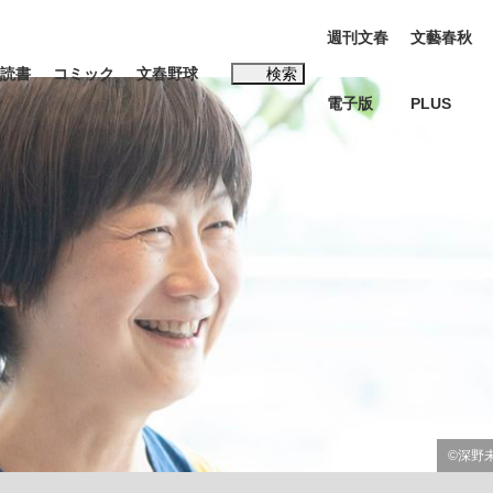
週刊文春
文藝春秋
読書
コミック
文春野球
検索
電子版
PLUS
インタビュー
読書
#松田聖子
む将棋
BC日本代表“敗戦”の真実 選手が明かす...