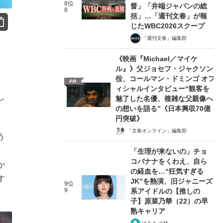
8位
督」「井端ジャパンの総
8
括」…「週刊文春」が報
じたWBC2026スクープ
「週刊文春」編集部
《映画『Michael／マイケ
ル』》父ジョセフ・ジャクソン
役、コールマン・ドミンゴ オフ
PR
ィシャルインタビュー“観客を
し
魅了した名優、複雑な父親像へ
の想いを語る”《日本興収70億
円突破》
「文春オンライン」編集部
う
「生理が来ないの」チョ
コバナナをくわえ、自ら
か
の経血を…“狂気すぎる
す
JK”を熱演、旧ジャニーズ
9位
9
系アイドルの【推しの
子】原菜乃華（22）の早
熟キャリア