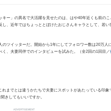
もっと見る
キー」の異名で大活躍を見せたのは、はや40年近くも前のこ
反し、近年ではちょっととぼけたおじさんキャラとして、若い
のツイッターだ。開始から1年にしてフォロワー数は20万人
べく、夫妻同伴でのインタビューを試みた。（全2回の1回目／
んね。これまでとは違うかたちで夫妻にスポットがあたっている印象
お聞きしてもいいですか。
ADVERTISEMENT