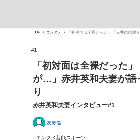
TOP
エンタメ
「初対面は全裸だった」「赤井の両親
#1
「敗因分析は一切聞かれなかった」侍ジャパン選
キングの誕生を、目撃せよ。
「初対面は全裸だった」
が…」赤井英和夫妻が語
り
赤井英和夫妻インタビュー#1
the Style
友清 哲
「目標達成できなかったからと言って…」サッ
エンタメ
芸能
スポーツ