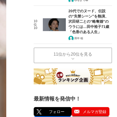
ゆるま 小林
20代でのヌード、伝説
の“失禁シーン”を熱演、
10
沢田研二との“略奪婚”の
位
ウラには…田中裕子71歳
10
「色香のある人生」
田中 稲
11位から20位を見る
最新情報を発信中！
フォロー
メルマガ登録