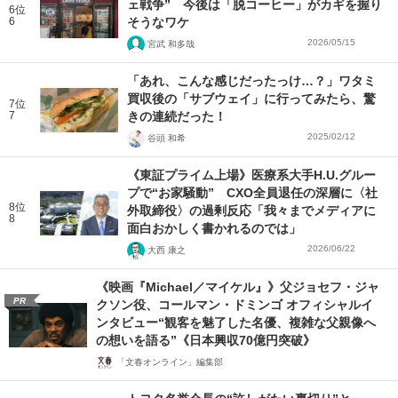
ェ戦争” 今後は「脱コーヒー」がカギを握り
6位
6
そうなワケ
2026/05/15
宮武 和多哉
「あれ、こんな感じだったっけ…？」ワタミ
買収後の「サブウェイ」に行ってみたら、驚
7位
7
きの連続だった！
2025/02/12
谷頭 和希
《東証プライム上場》医療系大手H.U.グルー
プで“お家騒動” CXO全員退任の深層に〈社
8位
外取締役〉の過剰反応「我々までメディアに
8
面白おかしく書かれるのでは」
2026/06/22
大西 康之
《映画『Michael／マイケル』》父ジョセフ・ジャ
PR
クソン役、コールマン・ドミンゴ オフィシャルイ
ンタビュー“観客を魅了した名優、複雑な父親像へ
の想いを語る”《日本興収70億円突破》
「文春オンライン」編集部