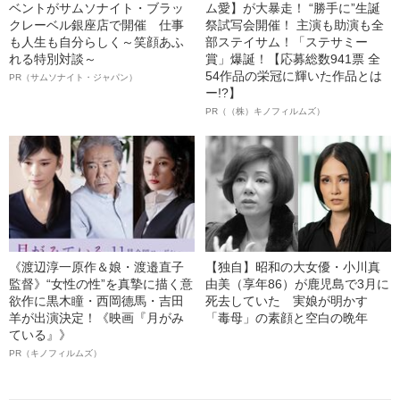
ベントがサムソナイト・ブラッ
ム愛】が大暴走！ “勝手に”生誕
クレーベル銀座店で開催 仕事
祭試写会開催！ 主演も助演も全
も人生も自分らしく～笑顔あふ
部ステイサム！「ステサミー
れる特別対談～
賞」爆誕！【応募総数941票 全
54作品の栄冠に輝いた作品とは
PR（サムソナイト・ジャパン）
ー!?】
PR（（株）キノフィルムズ）
《渡辺淳一原作＆娘・渡邉直子
【独自】昭和の大女優・小川真
監督》“女性の性”を真摯に描く意
由美（享年86）が鹿児島で3月に
欲作に黒木瞳・西岡德馬・吉田
死去していた 実娘が明かす
羊が出演決定！《映画『月がみ
「毒母」の素顔と空白の晩年
ている』》
PR（キノフィルムズ）