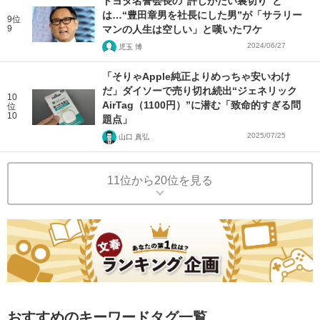
トヨタ名誉会長の“許しがたい裏切り”と
は…“豊田章男を社長にした男”が「サラリー
9位
9
マンの人生は空しい」と嘆いたワケ
2024/06/27
児玉 博
「そりゃApple純正よりめっちゃ安いわけ
だ」ダイソーで売り切れ続出“ジェネリック
10
AirTag（1100円）”に潜む「致命的すぎる問
位
10
題点」
2025/07/25
山口 真弘
11位から20位を見る
おすすめのキーワードタグ一覧