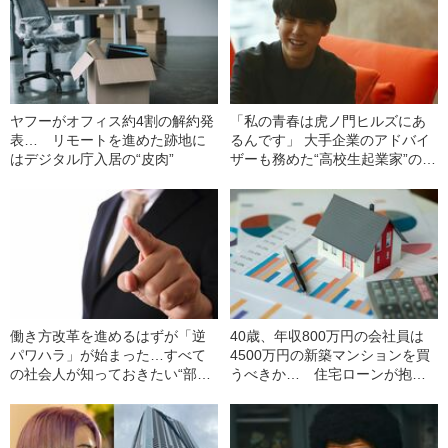
ヤフーがオフィス約4割の解約発
「私の青春は虎ノ門ヒルズにあ
表… リモートを進めた跡地に
るんです」 大手企業のアドバイ
はデジタル庁入居の“皮肉”
ザーも務めた“高校生起業家”の意
外な日常
働き方改革を進めるはずが「逆
40歳、年収800万円の会社員は
パワハラ」が始まった…すべて
4500万円の新築マンションを買
の社会人が知っておきたい“部
うべきか… 住宅ローンが抱え
下”からの逆襲の“リアル”
る3つの危険な“リスク”