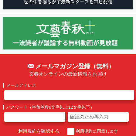
メールマガジン登録（無料）
文春オンラインの最新情報をお届け
メールアドレス
パスワード（半角英数6文字以上12文字以下）
利用規約を確認する
利用規約に同意します