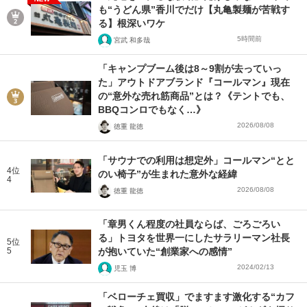
も“うどん県”香川でだけ【丸亀製麺が苦戦す
る】根深いワケ
5時間前
宮武 和多哉
「キャンプブーム後は8～9割が去っていっ
た」アウトドアブランド『コールマン』現在
の“意外な売れ筋商品”とは？《テントでも、
BBQコンロでもなく…》
2026/08/08
徳重 龍徳
「サウナでの利用は想定外」コールマン“とと
4位
のい椅子”が生まれた意外な経緯
4
2026/08/08
徳重 龍徳
「章男くん程度の社員ならば、ごろごろい
る」トヨタを世界一にしたサラリーマン社長
5位
5
が抱いていた“創業家への感情”
2024/02/13
児玉 博
「ベローチェ買収」でますます激化する“カフ