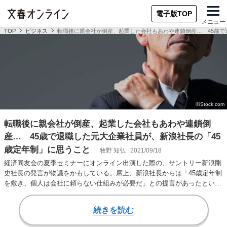
電子版TOP
メニュー
TOP
ビジネス
転職後に親会社が倒産、起業した会社もあわや連鎖倒産… 45歳で
転職後に親会社が倒産、起業した会社もあわや連鎖倒
産… 45歳で退職した元大企業社員が、新浪社長の「45
歳定年制」に思うこと
牧野 知弘
2021/09/18
経済同友会の夏季セミナーにオンライン出演した際の、サントリー新浪剛
史社長の発言が物議をかもしている。席上、新浪社長からは「45歳定年制
を敷き、個人は会社に頼らない仕組みが必要だ」との提言があったとい
う。 政府の経済…
続きを読む