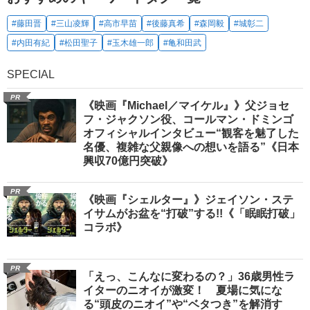
#藤田晋
#三山凌輝
#高市早苗
#後藤真希
#森岡毅
#城彰二
#内田有紀
#松田聖子
#玉木雄一郎
#亀和田武
SPECIAL
PR
《映画『Michael／マイケル』》父ジョセ
フ・ジャクソン役、コールマン・ドミンゴ
オフィシャルインタビュー“観客を魅了した
名優、複雑な父親像への想いを語る”《日本
興収70億円突破》
PR
《映画『シェルター』》ジェイソン・ステ
イサムがお盆を“打破”する!!《「眠眠打破」
コラボ》
PR
「えっ、こんなに変わるの？」36歳男性ラ
イターのニオイが激変！ 夏場に気にな
る“頭皮のニオイ”や“ベタつき”を解消す