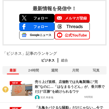
最新情報を発信中！
フォロー
メルマガ登録
フォロー
公式YouTube
Googleニュース
「ビジネス」記事のランキング
ビジネス
総合
最新
24時間
週間
月間
写真
売り上げ規模、店舗数では丸亀製麺に“完
NEW
敗”なのに…「はなまるうどん」が、香川県で
だけ“圧勝”を続けられるワケ
5時間前
宮武 和多哉
「丸亀をパクるな騒動」だけじゃない…今で
NEW