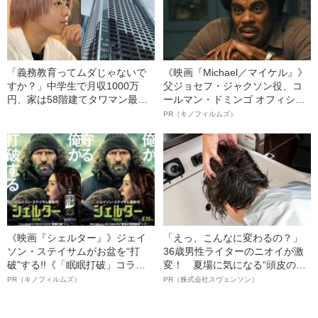
「義務教育ってムダじゃないで
《映画『Michael／マイケル』》
すか？」中学生で月収1000万
父ジョセフ・ジャクソン役、コ
円、家は58階建てタワマン最上
ールマン・ドミンゴ オフィシャ
階《17歳YouTuberを直撃》
ルインタビュー“観客を魅了した
PR（キノフィルムズ）
――2021上半期BEST5
名優、複雑な父親像への想いを
語る”《日本興収70億円突破》
《映画『シェルター』》ジェイ
「えっ、こんなに変わるの？」
ソン・ステイサムがお盆を“打
36歳男性ライターのニオイが激
破”する!!《「眠眠打破」コラ
変！ 夏場に気になる“頭皮のニ
ボ》
オイ”や“ベタつき”を解消す
PR（キノフィルムズ）
PR（株式会社スヴェンソン）
る、“ウィッグのスペシャリス
ト”が生み出した徹底ケアとは