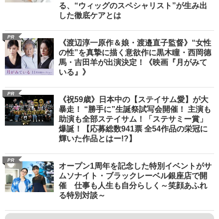
る、“ウィッグのスペシャリスト”が生み出
した徹底ケアとは
PR
《渡辺淳一原作＆娘・渡邉直子監督》“女性
の性”を真摯に描く意欲作に黒木瞳・西岡德
馬・吉田羊が出演決定！《映画『月がみて
いる』》
PR
《祝59歳》日本中の【ステイサム愛】が大
暴走！ “勝手に”生誕祭試写会開催！ 主演も
助演も全部ステイサム！「ステサミー賞」
爆誕！【応募総数941票 全54作品の栄冠に
輝いた作品とはー!?】
PR
オープン1周年を記念した特別イベントがサ
ムソナイト・ブラックレーベル銀座店で開
催 仕事も人生も自分らしく～笑顔あふれ
る特別対談～