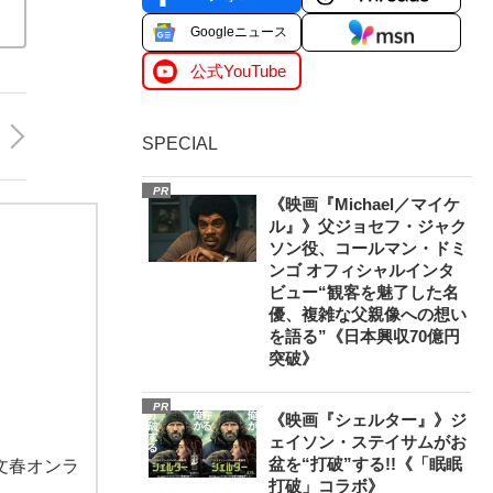
Googleニュース
公式YouTube
SPECIAL
PR
《映画『Michael／マイケ
ル』》父ジョセフ・ジャク
ソン役、コールマン・ドミ
ンゴ オフィシャルインタ
ビュー“観客を魅了した名
優、複雑な父親像への想い
を語る”《日本興収70億円
突破》
PR
《映画『シェルター』》ジ
ェイソン・ステイサムがお
盆を“打破”する!!《「眠眠
文春オンラ
打破」コラボ》