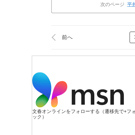
次のページ
平
前へ
文春オンラインをフォローする
（遷移先で+フ
ック）