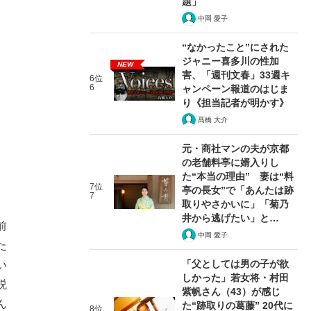
題」
中岡 愛子
“なかったこと”にされた
ジャニー喜多川の性加
NEW
害、「週刊文春」33週キ
6位
6
ャンペーン報道のはじま
り《担当記者が明かす》
髙橋 大介
元・商社マンの夫が京都
の老舗料亭に婿入りし
た“本当の理由” 妻は“料
7位
亭の長女”で「あんたは跡
7
取りやさかいに」「菊乃
井から逃げたい」と…
前
中岡 愛子
た
「父としては男の子が欲
い
しかった」若女将・村田
説
紫帆さん（43）が感じ
ん
た“跡取りの葛藤” 20代に
8位