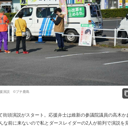
演説 ©️プチ鹿島
て街頭演説がスタート。応援弁士は維新の参議院議員の高木か
みんな前に来ないので私とダースレイダーの2人が前列で演説を