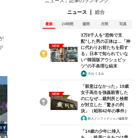
「ニュース」記事のランキング
ニュース
総合
最新
24時間
週間
月間
写真
3万8千人を“恐怖で支
が
配”した男の正体は…「神
NEW
が
に代わりお前たちを罰す
る」日本で知られていな
い“韓国版アウシュビッ
ツ”の不条理な結末
大山 くまお
「殺意はなかった」19歳
女子高生を強姦殺害した
NEW
のになぜ…裁判所と検察
が対立した「驚きの判
決」（昭和42年の事件）
鉄人ノンフィクション編集部
「14歳の少年に挿入
を…」性器に火をつけ脅