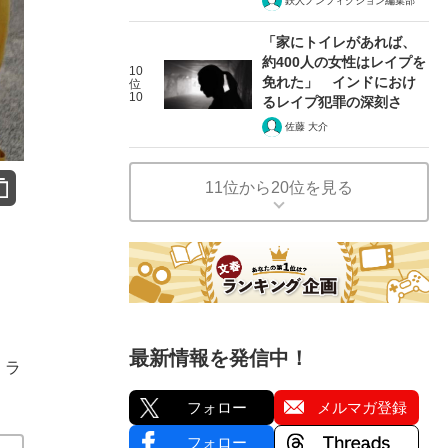
鉄人ノンフィクション編集部
「家にトイレがあれば、
約400人の女性はレイプを
10
免れた」 インドにおけ
位
10
るレイプ犯罪の深刻さ
佐藤 大介
11位から20位を見る
最新情報を発信中！
。ラ
フォロー
メルマガ登録
フォロー