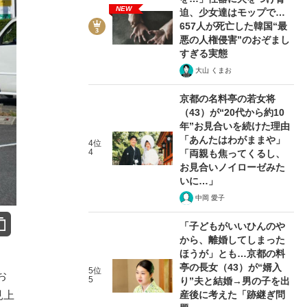
NEW
迫、少女達はモップで…
657人が死亡した韓国“最
悪の人権侵害”のおぞまし
すぎる実態
大山 くまお
京都の名料亭の若女将
（43）が“20代から約10
年”お見合いを続けた理由
「あんたはわがままや」
4位
4
「両親も焦ってくるし、
お見合いノイローゼみた
いに…」
中岡 愛子
「子どもがいいひんのや
から、離婚してしまった
ほうが」とも…京都の料
亭の長女（43）が“婿入
5位
お
5
り”夫と結婚→男の子を出
産後に考えた「跡継ぎ問
見上