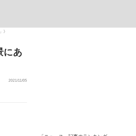
ない資産運用のすべて
」》
景にあ
が悲しい」『北の国から』倉本聰氏（91...
》
2021/11/05