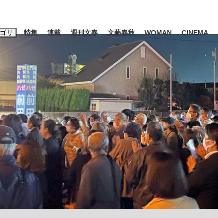
ゴリ
特集
連載
週刊文春
文藝春秋
WOMAN
CINEMA
キーワード入力
ス
エンタメ
ライフ
ビジネス
ーワードタグ一覧
山凌輝
#高市早苗
#後藤真希
#森岡毅
#城彰二
#内田有紀
観る将棋、読
#亀和田武
て明かした日本代表監督に...
「最悪の空気のまま解散」W