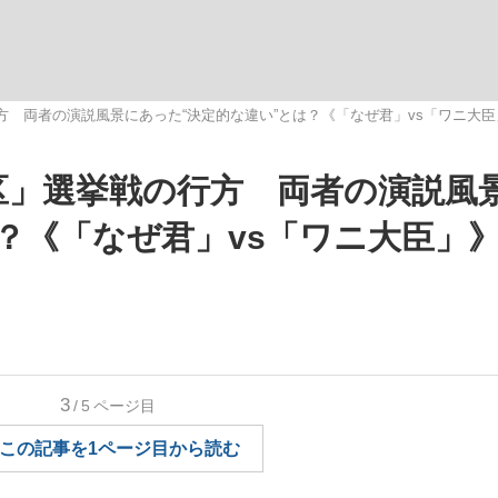
いまさら聞け
方 両者の演説風景にあった“決定的な違い”とは？《「なぜ君」vs「ワニ大臣
区」選挙戦の行方 両者の演説風
手が証言した“NPB聞...
「クマが悪者扱いされているの
？《「なぜ君」vs「ワニ大臣」
3
/5
ページ目
もっと見る
この記事を1ページ目から読む
カー日本代表・森保一監督...