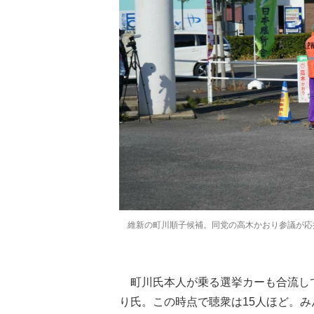
維新の町川順子候補。同党の高木かおり参議が応援
町川氏本人が乗る選挙カーも合流し
り氏。この時点で聴衆は15人ほど。