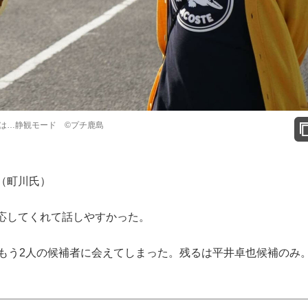
は…静観モード ©️プチ鹿島
（町川氏）
応してくれて話しやすかった。
もう2人の候補者に会えてしまった。残るは平井卓也候補のみ