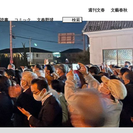
週刊文春
文藝春秋
読書
コミック
文春野球
検索
電子版
PLUS
インタビュー
読書
#松田聖子
む将棋
BC日本代表“敗戦”の真実 選手が明かす...