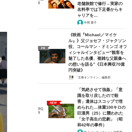
8
老舗旅館で修行→実家の
名料亭では下足番からキ
ャリアを…
中岡 愛子
《映画『Michael／マイケ
ル』》父ジョセフ・ジャクソン
役、コールマン・ドミンゴ オフ
PR
ィシャルインタビュー“観客を
魅了した名優、複雑な父親像へ
の想いを語る”《日本興収70億
円突破》
「文春オンライン」編集部
「気絶させて強姦」「意
識を取り戻したので殺
害」遺体はスコップで埋
NEW
められた…体重100キロの
9位
9
巨漢男（25）に襲われた
「女子高生の悲劇」（昭
和42年の事件）