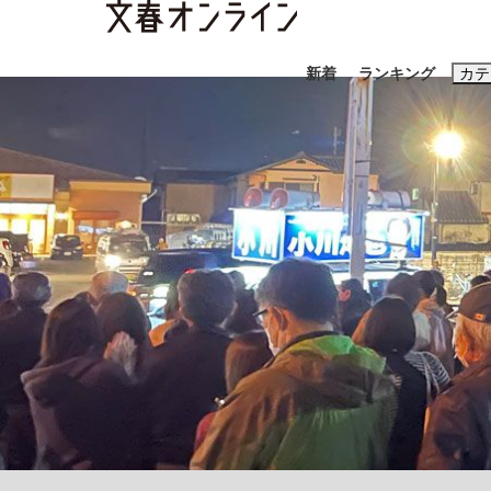
新着
ランキング
カテ
スクープ
ニュー
おすすめのキ
#藤田晋
#三
#玉木雄一郎
「90%は失敗する。でも…」本田圭佑が初め
終戦から81年