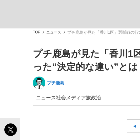
TOP
ニュース
プチ鹿島が見た「香川1区」選挙戦の行
プチ鹿島が見た「香川1
「敗因分析は一切聞かれなかった」侍ジャパン選
キングの誕生を、目撃せよ。
った“決定的な違い”とは
プチ鹿島
ニュース
社会
メディア
旅
政治
the Style
「目標達成できなかったからと言って…」サッ