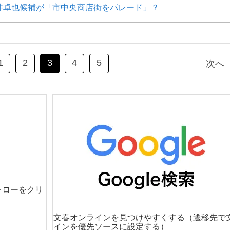
井卓也候補が「市中央商店街をパレード」？
1
2
3
4
5
次へ
ォローをクリ
文春オンラインを見つけやすくする
（遷移先で
インを優先ソースに設定する）