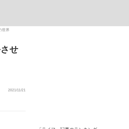
ない資産運用のすべて
の世界
ルさせ
が悲しい」『北の国から』倉本聰氏（91...
2021/11/21