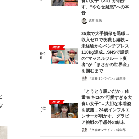
5
食い女子（24）が明か
す、“やらせ疑惑”への本
音
徳重 龍徳
35歳で大手損保を退職→
収入ゼロで夜職も経験→
未経験からベンチプレス
NEW
110kg達成…SNSで話題
6位
6
の“マッスルフルート奏
者”が「まさかの世界金」
を掴むまで
「文春オンライン」編集部
「とうとう脱いだか」体
と
重46キロの“可愛すぎる大
NEW
食い女子”→大胆な水着姿
な
7位
を披露…24歳インフルエ
7
ンサーが明かす、グラビ
ア挑戦の予想外の結末
「文春オンライン」編集部