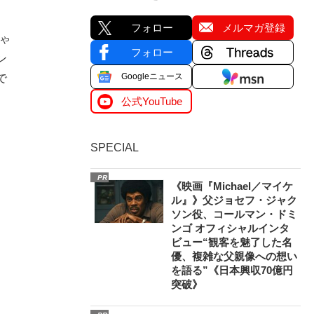
フォロー
メルマガ登録
ちゃ
フォロー
ン
Googleニュース
で
公式YouTube
SPECIAL
PR
《映画『Michael／マイケ
ル』》父ジョセフ・ジャク
ソン役、コールマン・ドミ
ンゴ オフィシャルインタ
ビュー“観客を魅了した名
優、複雑な父親像への想い
を語る”《日本興収70億円
突破》