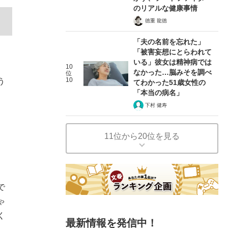
のリアルな健康事情
徳重 龍徳
「夫の名前を忘れた」
「被害妄想にとらわれて
いる」彼女は精神病では
10
なかった…脳みそを調べ
位
10
う
てわかった51歳女性の
「本当の病名」
下村 健寿
11位から20位を見る
で
ゃ
く
最新情報を発信中！