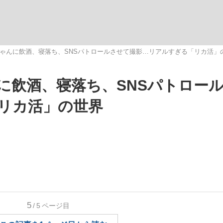
いまさら聞け
ゃんに飲酒、寝落ち、SNSパトロールさせて撮影…リアルすぎる「リカ活」
に飲酒、寝落ち、SNSパトロー
手が証言した“NPB聞...
「クマが悪者扱いされているの
リカ活」の世界
もっと見る
5
/5
ページ目
カー日本代表・森保一監督...