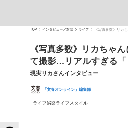
TOP
インタビュー／対談
ライフ
《写真多数》リカち
《写真多数》リカちゃん
「敗因分析は一切聞かれなかった」侍ジャパン選
キングの誕生を、目撃せよ。
て撮影…リアルすぎる「
現実リカさんインタビュー
「文春オンライン」編集部
the Style
ライフ
娯楽
ライフスタイル
「目標達成できなかったからと言って…」サッ