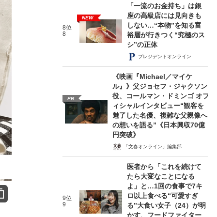
「一流のお金持ち」は銀
座の高級店には見向きも
NEW
しない…“本物”を知る富
8位
8
裕層が行きつく“究極のス
シ”の正体
プレジデントオンライン
《映画『Michael／マイケ
ル』》父ジョセフ・ジャクソン
役、コールマン・ドミンゴ オフ
PR
ィシャルインタビュー“観客を
魅了した名優、複雑な父親像へ
の想いを語る”《日本興収70億
円突破》
「文春オンライン」編集部
医者から「これを続けて
たら大変なことになる
よ」と…1回の食事で7キ
ロ以上食べる“可愛すぎ
9位
9
る”大食い女子（24）が明
かす、フードファイター