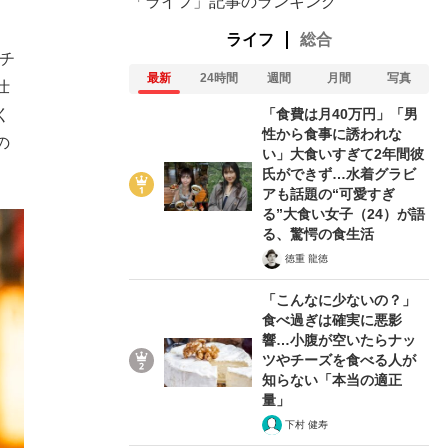
「ライフ」記事のランキング
ライフ
総合
チ
最新
24時間
週間
月間
写真
仕
「食費は月40万円」「男
く
性から食事に誘われな
の
い」大食いすぎて2年間彼
氏ができず…水着グラビ
アも話題の“可愛すぎ
る”大食い女子（24）が語
る、驚愕の食生活
徳重 龍徳
「こんなに少ないの？」
食べ過ぎは確実に悪影
響…小腹が空いたらナッ
ツやチーズを食べる人が
知らない「本当の適正
量」
下村 健寿