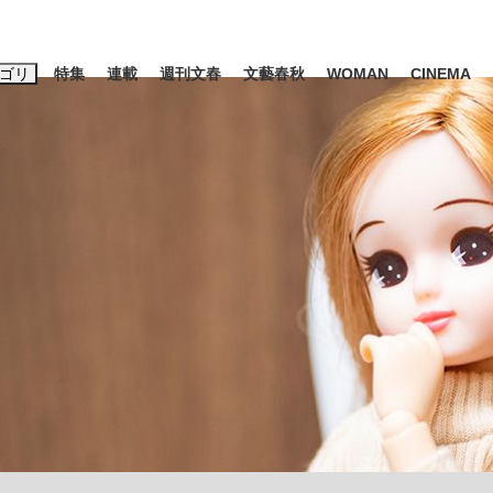
ゴリ
特集
連載
週刊文春
文藝春秋
WOMAN
CINEMA
キーワード入力
ス
エンタメ
ライフ
ビジネス
ーワードタグ一覧
山凌輝
#高市早苗
#後藤真希
#森岡毅
#城彰二
#内田有紀
観る将棋、読
#亀和田武
て明かした日本代表監督に...
「最悪の空気のまま解散」W