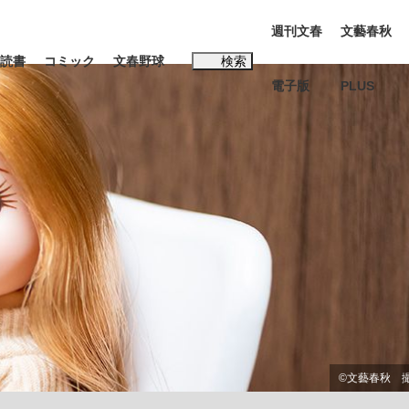
週刊文春
文藝春秋
読書
コミック
文春野球
検索
電子版
PLUS
インタビュー
読書
#松田聖子
む将棋
BC日本代表“敗戦”の真実 選手が明かす...