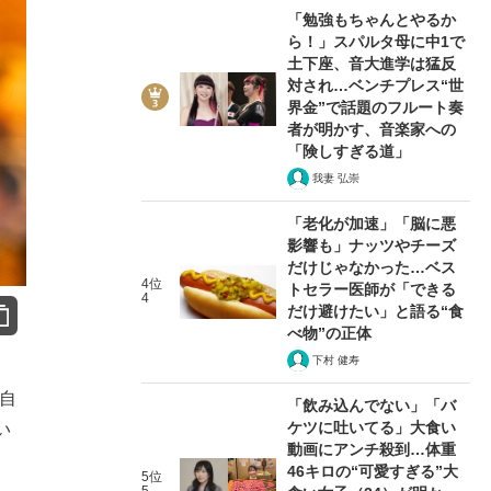
「勉強もちゃんとやるか
ら！」スパルタ母に中1で
土下座、音大進学は猛反
対され…ベンチプレス“世
界金”で話題のフルート奏
者が明かす、音楽家への
「険しすぎる道」
我妻 弘崇
「老化が加速」「脳に悪
影響も」ナッツやチーズ
だけじゃなかった…ベス
4位
トセラー医師が「できる
4
だけ避けたい」と語る“食
べ物”の正体
下村 健寿
自
「飲み込んでない」「バ
ケツに吐いてる」大食い
い
動画にアンチ殺到…体重
46キロの“可愛すぎる”大
5位