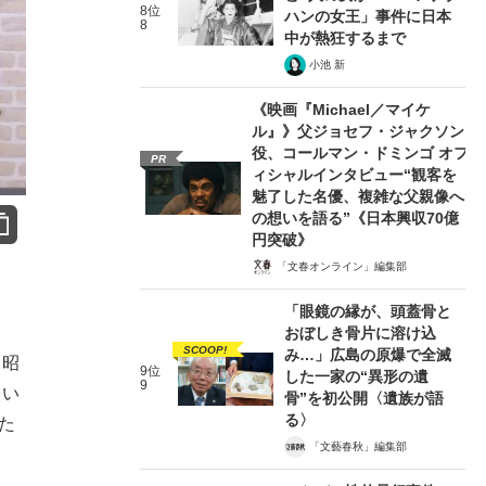
8位
ハンの女王」事件に日本
8
中が熱狂するまで
小池 新
《映画『Michael／マイケ
ル』》父ジョセフ・ジャクソン
役、コールマン・ドミンゴ オフ
PR
ィシャルインタビュー“観客を
魅了した名優、複雑な父親像へ
の想いを語る”《日本興収70億
円突破》
「文春オンライン」編集部
「眼鏡の縁が、頭蓋骨と
おぼしき骨片に溶け込
SCOOP!
み…」広島の原爆で全滅
、昭
9位
した一家の“異形の遺
9
てい
骨”を初公開〈遺族が語
る〉
た
「文藝春秋」編集部