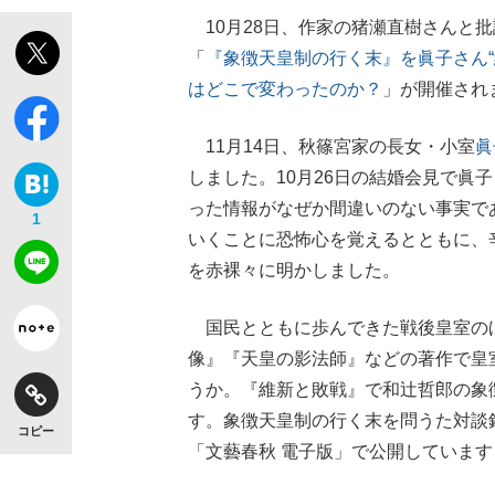
10月28日、作家の猪瀬直樹さんと批評
「
『象徴天皇制の行く末』を眞子さん“
はどこで変わったのか？
」が開催され
11月14日、秋篠宮家の長女・小室
眞
しました。10月26日の結婚会見で眞
った情報がなぜか間違いのない事実で
1
いくことに恐怖心を覚えるとともに、
を赤裸々に明かしました。
国民とともに歩んできた戦後皇室の
像』『天皇の影法師』などの著作で皇
うか。『維新と敗戦』で和辻哲郎の象
す。象徴天皇制の行く末を問うた対談
コピー
「文藝春秋 電子版」で公開しています