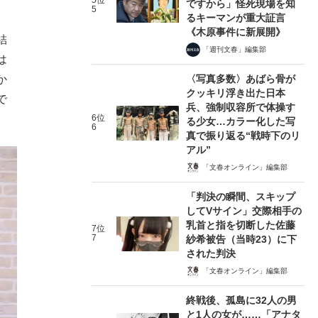
5位
ですから」怪死現場を知
5
るキーマンが重大証言
《木原事件に新展開》
結
「週刊文春」編集部
は
〈写真多数〉あばら骨が
か
クッキリ浮き出た日本
で
兵、強制収容所で体操す
6位
る少女…カラー化した写
6
真で振り返る“戦時下のリ
アル”
「文春オンライン」編集部
「判決の瞬間、スキップ
してVサイン」交際相手の
乳首と指を切断した佐藤
7位
7
紗希被告（当時23）に下
された判決
「文春オンライン」編集部
終戦後、孤島に32人の男
と1人の女が……「アナタ