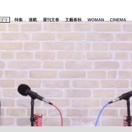
ゴリ
特集
連載
週刊文春
文藝春秋
WOMAN
CINEMA
キーワード入力
ス
エンタメ
ライフ
ビジネス
ーワードタグ一覧
山凌輝
#高市早苗
#後藤真希
#森岡毅
#城彰二
#内田有紀
観る将棋、読
#亀和田武
て明かした日本代表監督に...
「最悪の空気のまま解散」W