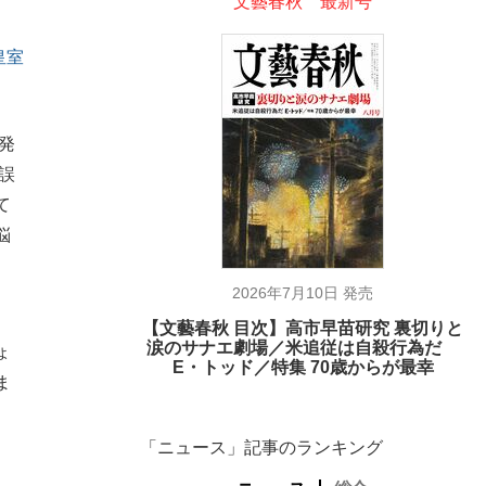
文藝春秋 最新号
皇室
発
誤
て
悩
2026年7月10日 発売
【文藝春秋 目次】高市早苗研究 裏切りと
涙のサナエ劇場／米追従は自殺行為だ
ょ
E・トッド／特集 70歳からが最幸
ま
「ニュース」記事のランキング