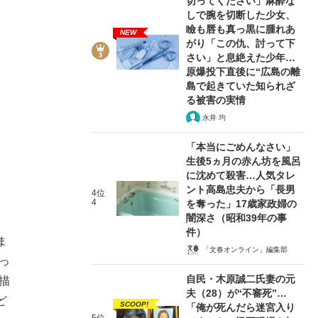
切ってください」麻酔な
しで腕を切断した少女、
瞼も唇も真っ黒に腫れあ
NEW
がり「この仇、討って下
さい」と息絶えた少年…
原爆投下直後に“広島の離
島で起きていた知られざ
る被害の実情
永井 均
「本当にごめんなさい」
生後5ヵ月の赤ん坊を風呂
に沈めて殺害…人気タレ
ント高島忠夫から「長男
4位
4
を奪った」17歳家政婦の
闇深さ（昭和39年の事
件）
ま
「文春オンライン」編集部
っ
自民・木原誠二氏妻の元
描
夫（28）が“不審死”…
ど
SCOOP!
「俺が死んだら迷宮入り