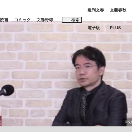
週刊文春
文藝春秋
読書
コミック
文春野球
検索
電子版
PLUS
インタビュー
読書
#松田聖子
む将棋
BC日本代表“敗戦”の真実 選手が明かす...