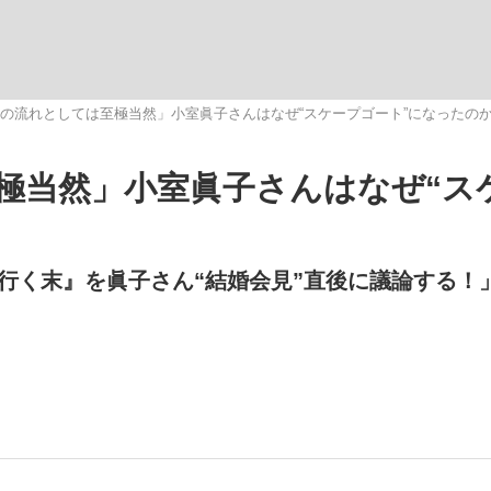
いまさら聞け
の流れとしては至極当然」小室眞子さんはなぜ“スケープゴート”になったの
極当然」小室眞子さんはなぜ“ス
手が証言した“NPB聞...
「クマが悪者扱いされているの
行く末』を眞子さん“結婚会見”直後に議論する！
もっと見る
カー日本代表・森保一監督...