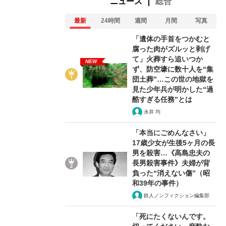
ニュース
総合
最新
24時間
週間
月間
写真
「遺体の手首をつかむと
腐った肉がズルッと剥げ
て」火葬すら追いつか
NEW
ず、防空壕に数十人を“集
団土葬”…この世の地獄を
見た少年兵が明かした“過
酷すぎる任務”とは
永井 均
「本当にごめんなさい」
17歳少女が生後5ヶ月の長
男を殺害…《高島忠夫の
長男殺害事件》夫婦が背
負った“消えない傷”（昭
和39年の事件）
鉄人ノンフィクション編集部
「死にたくないんです。