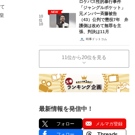
ロケバス性的暴行事件
って
「ジャングルポケット」
NEW
元メンバー斉藤被告
皇
10
（43）公判で懲役7年 弁
位
、
10
護側は改めて無罪を主
張、判決は11月
時事ドットコム
11位から20位を見る
最新情報を発信中！
フォロー
メルマガ登録
フォロー