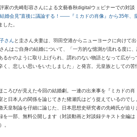
家の先崎彰容さんによる文藝春秋digitalウェビナーでの対談
もっと見る
結婚会見”直後に議論する！――『ミカドの肖像』から35年、
ました。
子さん
と圭さん夫妻は、羽田空港からニューヨークに向けて出
子さんはご自身の結婚について、「一方的な憶測が流れる度に、
あるかのように取り上げられ、謂れのない物語となって広がっ
辛く、悲しい思いをいたしました」と発言。元皇族としての苦
ほころびが見えた今回の結婚劇。一連の出来事を『ミカドの肖
室と日本人の関係を論じてきた猪瀬氏はどう捉えているのでし
徴天皇制論を仔細に論じた、日本思想史研究者の先崎氏が迫り
録を一部、無料公開します（対談動画と対談録テキスト全編は
）。