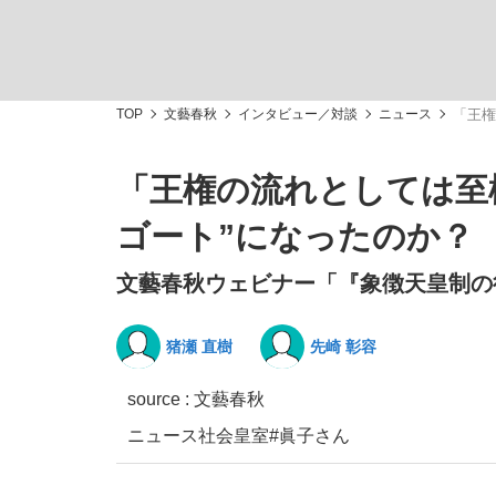
TOP
文藝春秋
インタビュー／対談
ニュース
「王権
「王権の流れとしては至
「敗因分析は一切聞かれなかった」侍ジャパン選
キングの誕生を、目撃せよ。
ゴート”になったのか？
文藝春秋ウェビナー「『象徴天皇制の
猪瀬 直樹
先崎 彰容
the Style
source :
文藝春秋
ニュース
社会
皇室
#眞子さん
「目標達成できなかったからと言って…」サッ