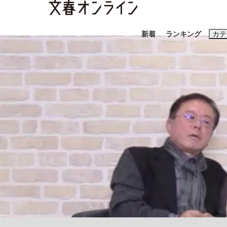
新着
ランキング
カテ
スクープ
ニュー
おすすめのキ
#藤田晋
#三
#玉木雄一郎
「90%は失敗する。でも…」本田圭佑が初め
終戦から81年