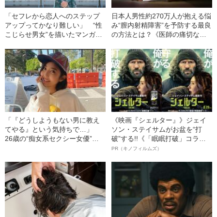
「セフレから恋人へのステップ
日本人男性約270万人が抱える悩
アップってかなり難しい」 “性
み“膣内射精障害”を予防する最良
こじらせ男女”を描いたマンガ家
の方法とは？《医師の痛切な願
が考える“結婚観”
いは「床オナはやめよう」》
「『どうしようもない男に教え
《映画『シェルター』》ジェイ
てやる』という気持ちで…」
ソン・ステイサムがお盆を“打
26歳の“痴女系セクシー女優”が
破”する!!《「眠眠打破」コラ
性教育の音声配信に目覚めたワ
ボ》
PR（キノフィルムズ）
ケ