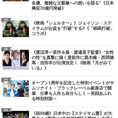
名優、複雑な父親像への想いを語る”《日本
興収70億円突破》
PR
《映画『シェルター』》ジェイソン・ステ
イサムがお盆を“打破”する!!《「眠眠打破」
コラボ》
PR
《渡辺淳一原作＆娘・渡邉直子監督》“女性
の性”を真摯に描く意欲作に黒木瞳・西岡德
馬・吉田羊が出演決定！《映画『月がみて
いる』》
PR
オープン1周年を記念した特別イベントがサ
ムソナイト・ブラックレーベル銀座店で開
催 仕事も人生も自分らしく～笑顔あふれ
る特別対談～
PR
《祝59歳》日本中の【ステイサム愛】が大