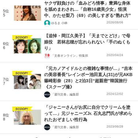
ヤクザ顔負けの「血みどろ情事」豊満な身体
を舐めまわされ…「自称16歳美少女」怪演
5位
5
中、かたせ梨乃（69）の美しすぎる“熟れ方”
2026/08/06
ゆるま 小林
【追悼・岡江久美子】「天までとどけ」で母
SCOOP!
娘役 若林志穂が忘れられない「手のぬくも
6位
6
り」
2020/04/24
「文春オンライン」特集班
「元カノアイドルとの複雑な事情が…」“吉本
SCOOP!
の美容番長”レインボー池田直人(31)が元AKB
7位
篠崎彩奈（28）と2泊3日“超親密”韓国旅行
7
《スクープ撮》
2024/12/02
「週刊文春」編集部
「ジャニーさんがお尻に自分でクリームを塗
SCOOP!
って…」元ジャニーズJr. 石丸志門氏が求めら
8位
8
れたおぞましい性行為
2023/06/28
「週刊文春」編集部