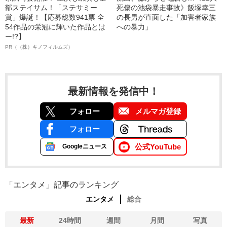
部ステイサム！「ステサミー
死傷の池袋暴走事故》飯塚幸三
賞」爆誕！【応募総数941票 全
の長男が直面した「加害者家族
54作品の栄冠に輝いた作品とは
への暴力」
ー!?】
PR（（株）キノフィルムズ）
最新情報を発信中！
フォロー
メルマガ登録
フォロー
公式YouTube
Googleニュース
「エンタメ」記事のランキング
エンタメ
総合
最新
24時間
週間
月間
写真