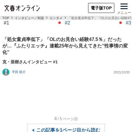
電子版TOP
メニュー
TOP
インタビュー／対談
エンタメ
「処女童貞率低下」「OLのお見合い経験47
#1
#2
#3
「処女童貞率低下」「OLのお見合い経験47.5％」だった
が…『ふたりエッチ』連載25年から見えてきた“性事情の変
化”
克・亜樹さんインタビュー #1
平田 裕介
2021/12/30
4
/5
ページ目
この記事を1ページ目から読む