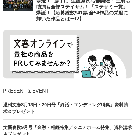
暴走！ “勝手に”生誕祭試写会開催！ 主演も
助演も全部ステイサム！「ステサミー賞」
爆誕！【応募総数941票 全54作品の栄冠に
輝いた作品とはー!?】
PRESENT & EVENT
週刊文春8月13日・20日号「終活・エンディング特集」資料請
求＆プレゼント
文藝春秋9月号「金融・相続特集／シニアホーム特集」資料請求
＆プレゼント