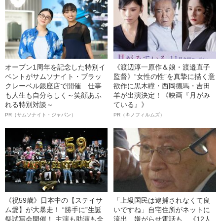
オープン1周年を記念した特別イ
《渡辺淳一原作＆娘・渡邉直子
ベントがサムソナイト・ブラッ
監督》“女性の性”を真摯に描く意
クレーベル銀座店で開催 仕事
欲作に黒木瞳・西岡德馬・吉田
も人生も自分らしく～笑顔あふ
羊が出演決定！《映画『月がみ
れる特別対談～
ている』》
PR（サムソナイト・ジャパン）
PR（キノフィルムズ）
《祝59歳》日本中の【ステイサ
「上級国民は逮捕されなくて良
ム愛】が大暴走！ “勝手に”生誕
いですね」自宅住所がネットに
祭試写会開催！ 主演も助演も全
流出、嫌がらせ電話も…《12人