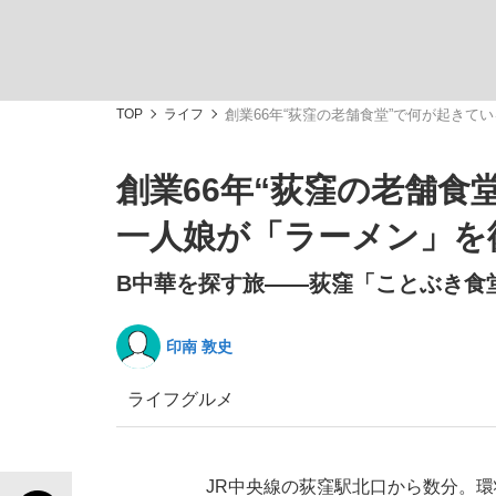
観る将棋、読む将棋
TOP
ライフ
創業66年“荻窪の老舗食堂”で何が起きて
創業66年“荻窪の老舗食
「敗因分析は一切聞かれなかった」侍ジャパン選
一人娘が「ラーメン」を
B中華を探す旅――荻窪「ことぶき食
印南 敦史
いまさら聞けない資産運用のすべて
ライフ
グルメ
「目標達成できなかったからと言って…」サッ
JR中央線の荻窪駅北口から数分。環