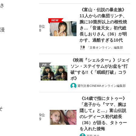
き
《富山・伝説の暴走族》
11人からの集団リンチ、
NEW
腕に10箇所以上の根性焼
8位
き…「音速天女」初代総
る漫
8
長しおりさん（36）が明
かす、過酷すぎる10代
「文春オンライン」編集部
《映画『シェルター』》ジェイ
PR
ソン・ステイサムがお盆を“打
破”する!!《「眠眠打破」コラ
ボ》
週刊文春CINEMAオンライン編集部
《14歳で指にタトゥー》
「息子から『ママ、腕は
そ
隠して』と…」富山伝説
9位
のレディース初代総長
9
（36）が語る、タトゥー
を入れた後悔