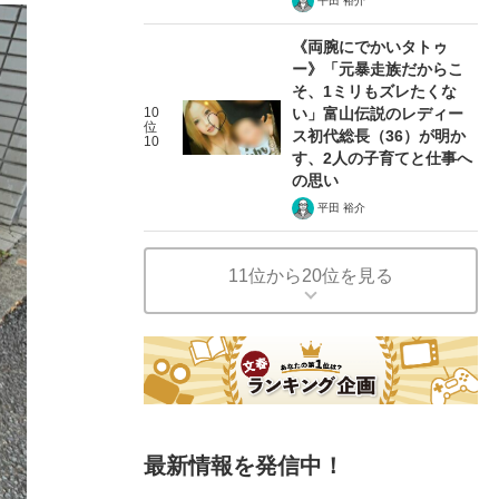
平田 裕介
《両腕にでかいタトゥ
ー》「元暴走族だからこ
そ、1ミリもズレたくな
10
い」富山伝説のレディー
位
ス初代総長（36）が明か
10
す、2人の子育てと仕事へ
の思い
平田 裕介
11位から20位を見る
最新情報を発信中！