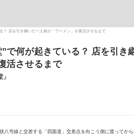
いる？ 店を引き継いだ一人娘が「ラーメン」を復活させるまで
堂”で何が起きている？ 店を引き
手が証言した“NPB聞...
「クマが悪者扱いされているの
キングの誕生
復活させるまで
堂」
もっと見る
カー日本代表・森保一監督...
状八号線と交差する「四面道」交差点を向こう側に渡ってから