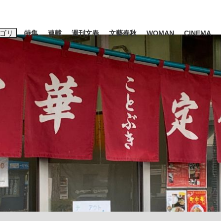
ゴリ
特集
連載
週刊文春
文藝春秋
WOMAN
CINEMA
キーワード入力
ス
エンタメ
ライフ
ビジネス
ーワードタグ一覧
山凌輝
#高市早苗
#後藤真希
#森岡毅
#城彰二
#内田有紀
#亀和田武
て明かした日本代表監督に...
「最悪の空気のまま解散」W
私のあのとき