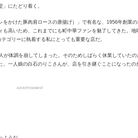
堂」にたどり着く。
もっと見る
をかけた豚肉肩ロースの唐揚げ）」で有名な、1956年創業の
ィも高いため、これまでにも町中華ファンを魅了してきた。地
カテゴリーに執着する私にとっても重要な店だ。
人が体調を崩してしまった。そのためしばらく休業していたの
た。一人娘の白石のりこさんが、店を引き継ぐことになったの
ADVERTISEMENT
たようだ。