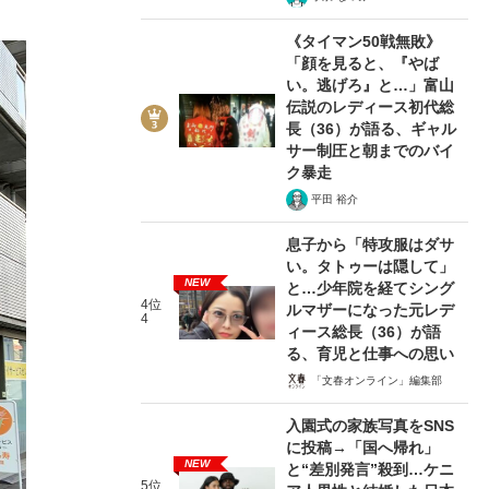
《タイマン50戦無敗》
「顔を見ると、『やば
い。逃げろ』と…」富山
伝説のレディース初代総
長（36）が語る、ギャル
サー制圧と朝までのバイ
ク暴走
平田 裕介
息子から「特攻服はダサ
い。タトゥーは隠して」
NEW
と…少年院を経てシング
4位
ルマザーになった元レデ
4
ィース総長（36）が語
る、育児と仕事への思い
「文春オンライン」編集部
入園式の家族写真をSNS
に投稿→「国へ帰れ」
NEW
と“差別発言”殺到…ケニ
5位