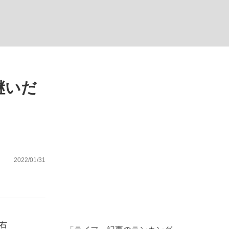
継いだ
が悲しい」『北の国から』倉本聰氏（91...
を、目撃せよ。
2022/01/31
右