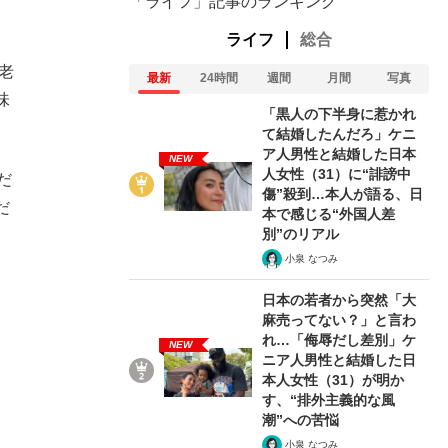
「ライフ」記事のランキング
ライフ
総合
老
最新
24時間
週間
月間
写真
味
「黒人の下半身に惹かれ
て結婚したんだろ」ケニ
ア人男性と結婚した日本
NEW
人女性（31）に“誹謗中
だ
傷”殺到…本人が語る、日
だ
本で感じる“外国人差
別”のリアル
小泉 なつみ
日本の若者から突然「大
麻売ってない？」と言わ
れ…「侮辱だし差別」ケ
NEW
ニア人男性と結婚した日
本人女性（31）が明か
す、“排外主義的な風
潮”への苦悩
小泉 なつみ