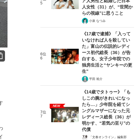
ア人男性と結婚した日本
5
人女性（31）が、“世間か
らの視線”に思うこと
小泉 なつみ
《17歳で逮捕》「入って
いなければ人を殺してい
た」富山の伝説的レディ
ース初代総長（36）が告
6位
6
白する、女子少年院での
独房生活と“ヤンキーの更
生”
平田 裕介
《14歳でタトゥー》「も
しこの腕がきれいになっ
す
たら…」少年院を経てシ
NEW
ングルマザーになった元
7位
7
レディース総長（36）が
明かす、“若気の至り”の
わ
代償
イ
「文春オンライン」編集部