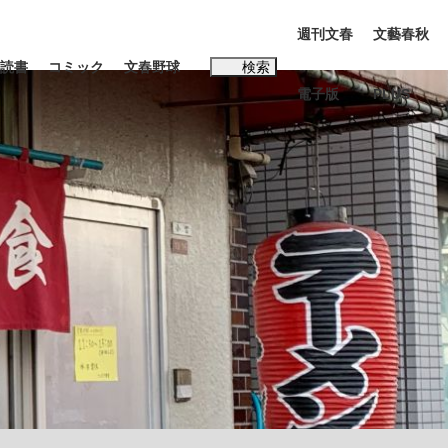
週刊文春
文藝春秋
読書
コミック
文春野球
検索
電子版
PLUS
インタビュー
読書
#松田聖子
BC日本代表“敗戦”の真実 選手が明かす...
、私のいま