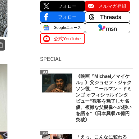
フォロー
メルマガ登録
フォロー
Googleニュース
公式YouTube
SPECIAL
PR
《映画『Michael／マイケ
ル』》父ジョセフ・ジャク
ソン役、コールマン・ドミ
ンゴ オフィシャルインタ
ビュー“観客を魅了した名
優、複雑な父親像への想い
を語る”《日本興収70億円
突破》
PR
「えっ、こんなに変わる