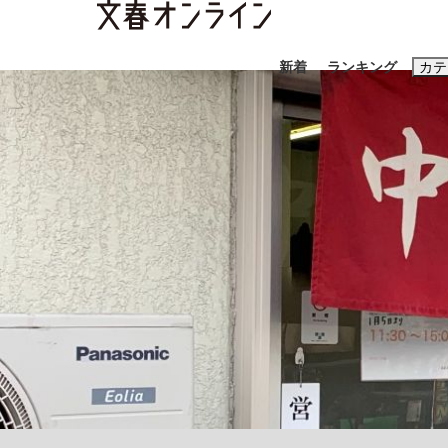
新着
ランキング
カテ
スクープ
ニュー
おすすめのキ
#藤田晋
#三
#玉木雄一郎
「90%は失敗する。でも…」本田圭佑が初め
終戦から81年