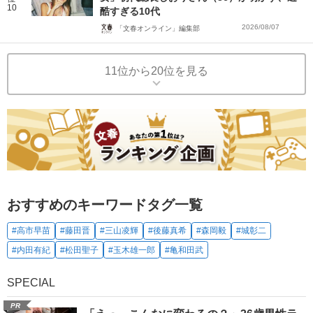
10
酷すぎる10代
2026/08/07
「文春オンライン」編集部
11位から20位を見る
おすすめのキーワードタグ一覧
#高市早苗
#藤田晋
#三山凌輝
#後藤真希
#森岡毅
#城彰二
#内田有紀
#松田聖子
#玉木雄一郎
#亀和田武
SPECIAL
PR