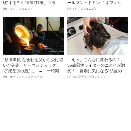
破”する!!《「眠眠打破」コラ
ールマン・ドミンゴ オフィシャ
ボ》
ルインタビュー“観客を魅了した
PR（キノフィルムズ）
PR（キノフィルムズ）
名優、複雑な父親像への想いを
語る”《日本興収70億円突破》
“順風満帆”な会社を父から受け継
「えっ、こんなに変わるの？」
いだ矢先、リーマンショック
36歳男性ライターのニオイが激
で“絶望的状況”に…→「一時期は
変！ 夏場に気になる“頭皮のニ
納品3年待ち」のヒット商品を生
オイ”や“ベタつき”を解消す
PR（オープンハウスグループ）
PR（株式会社スヴェンソン）
んで危機を脱した四代目社長が
る、“ウィッグのスペシャリス
明かす、“逆転の戦術”
ト”が生み出した徹底ケアとは