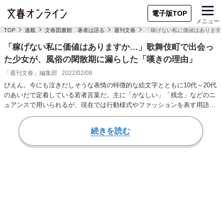
電子版TOP
メニュー
TOP
連載
文春図書館 著者は語る
週刊文春
「稼げない私に価値はあります
「稼げない私に価値はありますか…」歌舞伎町で出会っ
た少女が、風俗の閑散期に漏らした「嘆きの理由」
「週刊文春」編集部
2022/02/08
ぴえん。今にも泣きだしそうな表情の特徴的な絵文字とともに10代～20代
のあいだで定着している若者言葉だ。主に「かなしい」「残念」などのニ
ュアンスで用いられるが、現在では行動様式やファッションを表す用語に
もなっている…
続きを読む