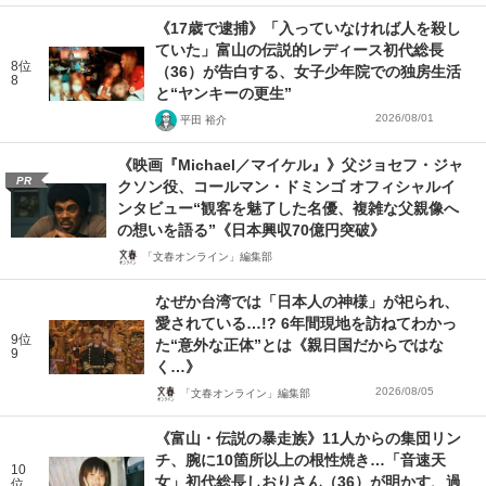
《17歳で逮捕》「入っていなければ人を殺し
ていた」富山の伝説的レディース初代総長
8位
（36）が告白する、女子少年院での独房生活
8
と“ヤンキーの更生”
2026/08/01
平田 裕介
《映画『Michael／マイケル』》父ジョセフ・ジャ
PR
クソン役、コールマン・ドミンゴ オフィシャルイ
ンタビュー“観客を魅了した名優、複雑な父親像へ
の想いを語る”《日本興収70億円突破》
「文春オンライン」編集部
なぜか台湾では「日本人の神様」が祀られ、
愛されている…!? 6年間現地を訪ねてわかっ
9位
た“意外な正体”とは《親日国だからではな
9
く…》
2026/08/05
「文春オンライン」編集部
《富山・伝説の暴走族》11人からの集団リン
チ、腕に10箇所以上の根性焼き…「音速天
10
女」初代総長しおりさん（36）が明かす、過
位