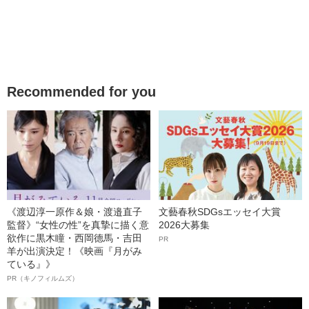
Recommended for you
《渡辺淳一原作＆娘・渡邉直子
文藝春秋SDGsエッセイ大賞
監督》“女性の性”を真摯に描く意
2026大募集
欲作に黒木瞳・西岡德馬・吉田
PR
羊が出演決定！《映画『月がみ
ている』》
PR（キノフィルムズ）