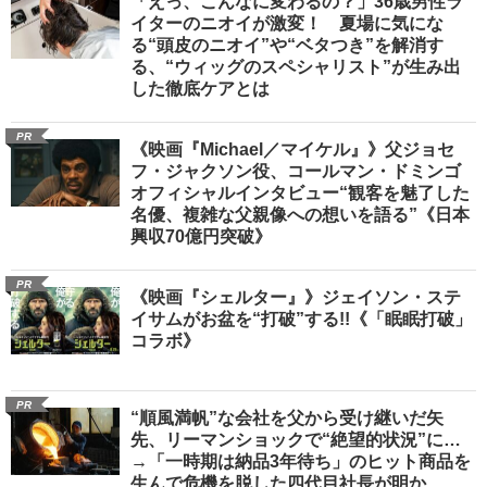
「えっ、こんなに変わるの？」36歳男性ラ
イターのニオイが激変！ 夏場に気にな
る“頭皮のニオイ”や“ベタつき”を解消す
る、“ウィッグのスペシャリスト”が生み出
した徹底ケアとは
PR
《映画『Michael／マイケル』》父ジョセ
フ・ジャクソン役、コールマン・ドミンゴ
オフィシャルインタビュー“観客を魅了した
名優、複雑な父親像への想いを語る”《日本
興収70億円突破》
PR
《映画『シェルター』》ジェイソン・ステ
イサムがお盆を“打破”する!!《「眠眠打破」
コラボ》
PR
“順風満帆”な会社を父から受け継いだ矢
先、リーマンショックで“絶望的状況”に…
→「一時期は納品3年待ち」のヒット商品を
生んで危機を脱した四代目社長が明か