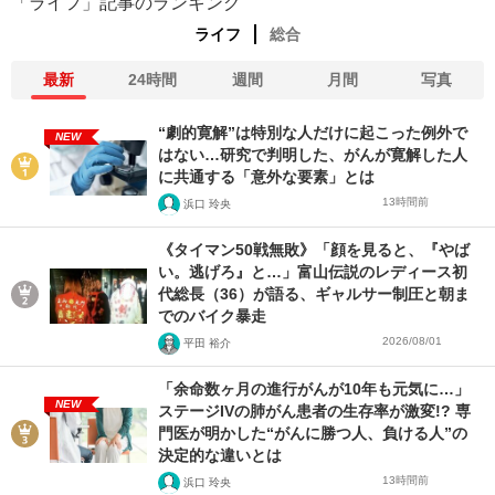
「ライフ」記事のランキング
ライフ
総合
最新
24時間
週間
月間
写真
“劇的寛解”は特別な人だけに起こった例外で
NEW
はない…研究で判明した、がんが寛解した人
に共通する「意外な要素」とは
13時間前
浜口 玲央
《タイマン50戦無敗》「顔を見ると、『やば
い。逃げろ』と…」富山伝説のレディース初
代総長（36）が語る、ギャルサー制圧と朝ま
でのバイク暴走
2026/08/01
平田 裕介
「余命数ヶ月の進行がんが10年も元気に…」
NEW
ステージIVの肺がん患者の生存率が激変!? 専
門医が明かした“がんに勝つ人、負ける人”の
決定的な違いとは
13時間前
浜口 玲央