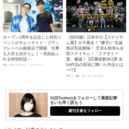
オープン1周年を記念した特別イ
《祝59歳》日本中の【ステイサ
ベントがサムソナイト・ブラッ
ム愛】が大暴走！ “勝手に”生誕
クレーベル銀座店で開催 仕事
祭試写会開催！ 主演も助演も全
も人生も自分らしく～笑顔あふ
部ステイサム！「ステサミー
れる特別対談～
賞」爆誕！【応募総数941票 全
54作品の栄冠に輝いた作品とは
PR（サムソナイト・ジャパン）
ー!?】
PR（（株）キノフィルムズ）
X(旧Twitter)をフォローして最新記事
をいち早く読もう
週刊文春をフォロー