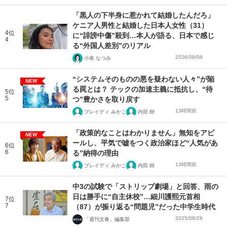
「黒人の下半身に惹かれて結婚したんだろ」
ケニア人男性と結婚した日本人女性（31）
4位
に“誹謗中傷”殺到…本人が語る、日本で感じ
4
る“外国人差別”のリアル
2026/08/08
小泉 なつみ
“システムそのものの悪を疑わない人々”が陥
NEW
る罠とは？ テックの加速主義に抵抗し、“待
5位
5
つ”豊かさを取り戻す
13時間前
ブレイディ みかこ
内田 樹
「政策的なことはわかりません」無知をアピ
NEW
ールし、平気で嘘をつく政治家ほど“人気があ
6位
6
る”納得の理由
13時間前
ブレイディ みかこ
内田 樹
中3の試験で「ストリップ劇場」と回答、雨の
日は勝手に“自主休校”…細川護熙元首相
7位
7
（87）が振り返る“問題児”だった中学生時代
2025/08/28
「週刊文春」編集部