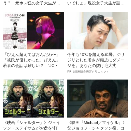
う？ 元ホス狂の女子大生が語
いでしょ」現役女子大生が語
る、歌舞伎町・Z世代のリアル
る、高校生も働ける“コンカフ
ェ”のリアル
「ぴえん超えてぱおんだわ〜」
今年も40℃を超える猛暑。ジリ
「彼氏が優しかった。ぴえん」
ジリとした暑さが頭皮にダメー
若者の会話は難しい？ “JC・JK
ジを。あなたの抜け毛大丈
流行語”の意外すぎる使い方
夫！？
PR（銀座総合美容クリニック）
《映画『シェルター』》ジェイ
《映画『Michael／マイケル』》
ソン・ステイサムがお盆を“打
父ジョセフ・ジャクソン役、コ