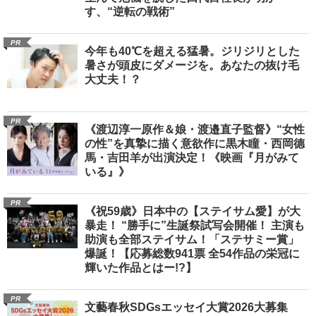
す、“逆転の戦術”
PR
今年も40℃を超える猛暑。ジリジリとした
暑さが頭皮にダメージを。あなたの抜け毛
大丈夫！？
PR
《渡辺淳一原作＆娘・渡邉直子監督》“女性
の性”を真摯に描く意欲作に黒木瞳・西岡德
馬・吉田羊が出演決定！《映画『月がみて
いる』》
PR
《祝59歳》日本中の【ステイサム愛】が大
暴走！ “勝手に”生誕祭試写会開催！ 主演も
助演も全部ステイサム！「ステサミー賞」
爆誕！【応募総数941票 全54作品の栄冠に
輝いた作品とはー!?】
PR
文藝春秋SDGsエッセイ大賞2026大募集