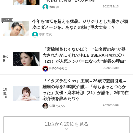
2022/12/13
木嶋 昇
PR
今年も40℃を超える猛暑。ジリジリとした暑さが頭
皮にダメージを。あなたの抜け毛大丈夫！？
安渡 広志
「宮脇咲良じゃないほう」“知名度の差”が懸
念されたが…それでもLE SSERAFIMカズハ
9位
9
（23）が人気メンバーになった“納得の理由”
2026/08/09
K-POPゆりこ
『イタズラなKiss』主演→26歳で芸能引退→
難病の母を24時間介護…「母もきっとつらか
10
った」女優・麻木玲那（31）が語る、2年で在
位
10
宅介護を辞めたワケ
2026/08/09
佐藤 ちひろ
11位から20位を見る