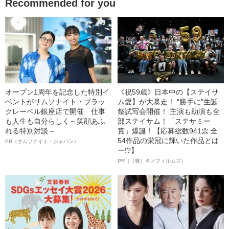
Recommended for you
オープン1周年を記念した特別イ
《祝59歳》日本中の【ステイサ
ベントがサムソナイト・ブラッ
ム愛】が大暴走！ “勝手に”生誕
クレーベル銀座店で開催 仕事
祭試写会開催！ 主演も助演も全
も人生も自分らしく～笑顔あふ
部ステイサム！「ステサミー
れる特別対談～
賞」爆誕！【応募総数941票 全
54作品の栄冠に輝いた作品とは
PR（サムソナイト・ジャパン）
ー!?】
PR（（株）キノフィルムズ）