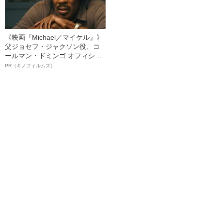
《映画『Michael／マイケル』》
父ジョセフ・ジャクソン役、コ
ールマン・ドミンゴ オフィシャ
ルインタビュー“観客を魅了した
PR（キノフィルムズ）
名優、複雑な父親像への想いを
語る”《日本興収70億円突破》