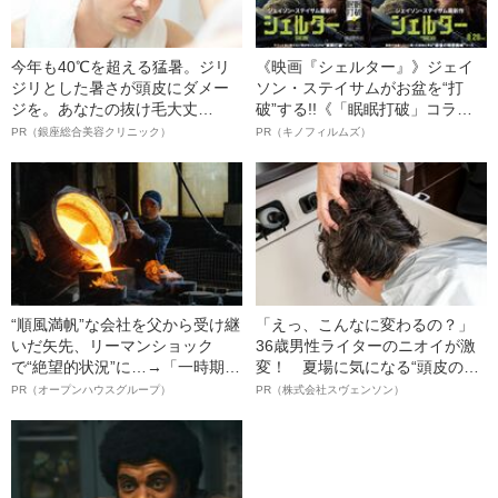
今年も40℃を超える猛暑。ジリ
《映画『シェルター』》ジェイ
ジリとした暑さが頭皮にダメー
ソン・ステイサムがお盆を“打
ジを。あなたの抜け毛大丈
破”する!!《「眠眠打破」コラ
夫！？
ボ》
PR（銀座総合美容クリニック）
PR（キノフィルムズ）
“順風満帆”な会社を父から受け継
「えっ、こんなに変わるの？」
いだ矢先、リーマンショック
36歳男性ライターのニオイが激
で“絶望的状況”に…→「一時期は
変！ 夏場に気になる“頭皮のニ
納品3年待ち」のヒット商品を生
オイ”や“ベタつき”を解消す
PR（オープンハウスグループ）
PR（株式会社スヴェンソン）
んで危機を脱した四代目社長が
る、“ウィッグのスペシャリス
明かす、“逆転の戦術”
ト”が生み出した徹底ケアとは