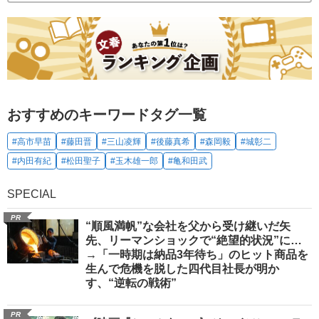
おすすめのキーワードタグ一覧
#高市早苗
#藤田晋
#三山凌輝
#後藤真希
#森岡毅
#城彰二
#内田有紀
#松田聖子
#玉木雄一郎
#亀和田武
SPECIAL
PR
“順風満帆”な会社を父から受け継いだ矢
先、リーマンショックで“絶望的状況”に…
→「一時期は納品3年待ち」のヒット商品を
生んで危機を脱した四代目社長が明か
す、“逆転の戦術”
PR