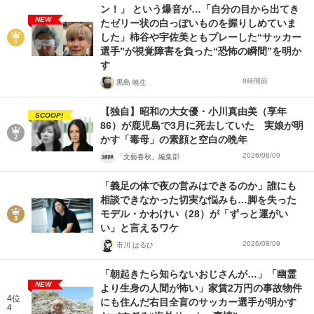
ン！」 という爆音が…「自分の目から出てき
NEW
たゼリー状の白っぽいものを握りしめていま
した」柿谷や宇佐美ともプレーした“サッカー
選手”が視覚障害を負った“恐怖の瞬間”を明か
す
8時間前
黒島 暁生
【独自】昭和の大女優・小川真由美（享年
SCOOP!
86）が鹿児島で3月に死去していた 実娘が明
かす「毒母」の素顔と空白の晩年
2026/08/09
「文藝春秋」編集部
「義足の体で夜の営みはできるのか」誰にも
相談できなかった切実な悩みも…脚を失った
モデル・かわけい（28）が「ずっと運がい
い」と言えるワケ
2026/08/09
市川 はるひ
「朝起きたら知らないおじさんが…」「幽霊
NEW
より生身の人間が怖い」家賃2万円の事故物件
4位
にも住んだ右目全盲のサッカー選手が明かす
4