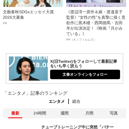
文藝春秋SDGsエッセイ大賞
《渡辺淳一原作＆娘・渡邉直子
2026大募集
監督》“女性の性”を真摯に描く意
欲作に黒木瞳・西岡德馬・吉田
PR
羊が出演決定！《映画『月がみ
ている』》
PR（キノフィルムズ）
X(旧Twitter)をフォローして最新記事
をいち早く読もう
文春オンラインをフォロー
「エンタメ」記事のランキング
エンタメ
総合
最新
24時間
週間
月間
写真
チューブトレーニング中に突然「バチー