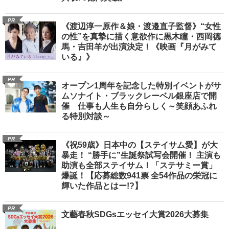
PR
《渡辺淳一原作＆娘・渡邉直子監督》“女性
の性”を真摯に描く意欲作に黒木瞳・西岡德
馬・吉田羊が出演決定！《映画『月がみて
いる』》
PR
オープン1周年を記念した特別イベントがサ
ムソナイト・ブラックレーベル銀座店で開
催 仕事も人生も自分らしく～笑顔あふれ
る特別対談～
PR
《祝59歳》日本中の【ステイサム愛】が大
暴走！ “勝手に”生誕祭試写会開催！ 主演も
助演も全部ステイサム！「ステサミー賞」
爆誕！【応募総数941票 全54作品の栄冠に
輝いた作品とはー!?】
PR
文藝春秋SDGsエッセイ大賞2026大募集