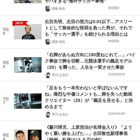
ヤバすぎる“海外サッカー事情”
8時間前
黒島 暁生
右目失明、左目の視力は0.01以下…アスリー
NEW
トとして致命的な怪我を負った男が、それで
5位
5
も「サッカー選手」を続けられる理由とは
8時間前
黒島 暁生
「右脚があらぬ方向に180度ねじれて…」バイ
ク事故で脚を切断…元競泳選手の義足モデル
6位
6
（28）を襲った、人生を一変させた事故
2026/08/09
市川 はるひ
「足をもう一本失わないと学ばないんです
ね」痛烈な中傷コメントも…脚を失った動画
7位
クリエイター（28）が「義足を見せる」と決
7
めるまで
2026/08/09
市川 はるひ
《藤川球児、上原浩治が名球会入り》「よう
やく重い腰を上げた…」古田敦也新理事長
8位
8
「特例」乱発は“もろ刃の剣”