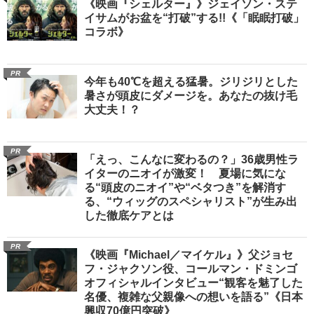
《映画『シェルター』》ジェイソン・ステ
イサムがお盆を“打破”する!!《「眠眠打破」
コラボ》
PR
今年も40℃を超える猛暑。ジリジリとした
暑さが頭皮にダメージを。あなたの抜け毛
大丈夫！？
PR
「えっ、こんなに変わるの？」36歳男性ラ
イターのニオイが激変！ 夏場に気にな
る“頭皮のニオイ”や“ベタつき”を解消す
る、“ウィッグのスペシャリスト”が生み出
した徹底ケアとは
PR
《映画『Michael／マイケル』》父ジョセ
フ・ジャクソン役、コールマン・ドミンゴ
オフィシャルインタビュー“観客を魅了した
名優、複雑な父親像への想いを語る”《日本
興収70億円突破》