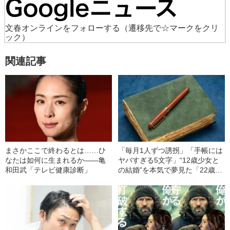
文春オンラインをフォローする
（遷移先で☆マークをクリ
ック）
関連記事
まさかここで終わるとは……ひ
「毎月1人ずつ誘拐」「手帳には
なたは如何に生まれるか――亀
ヤバすぎる5文字」“12歳少女と
和田武「テレビ健康診断」
の結婚”を本気で夢見た「22歳男
の末路」（昭和21年の事件）