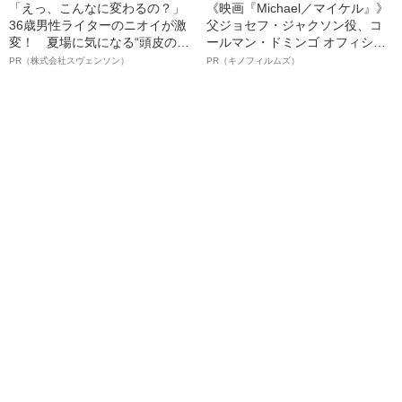
「えっ、こんなに変わるの？」
《映画『Michael／マイケル』》
36歳男性ライターのニオイが激
父ジョセフ・ジャクソン役、コ
変！ 夏場に気になる“頭皮のニ
ールマン・ドミンゴ オフィシャ
オイ”や“ベタつき”を解消す
ルインタビュー“観客を魅了した
PR（株式会社スヴェンソン）
PR（キノフィルムズ）
る、“ウィッグのスペシャリス
名優、複雑な父親像への想いを
ト”が生み出した徹底ケアとは
語る”《日本興収70億円突破》