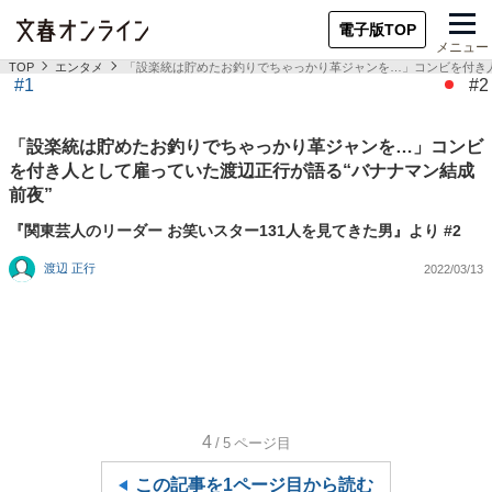
電子版TOP
メニュー
TOP
エンタメ
「設楽統は貯めたお釣りでちゃっかり革ジャンを…」コンビを付き人
#1
#2
「設楽統は貯めたお釣りでちゃっかり革ジャンを…」コンビ
を付き人として雇っていた渡辺正行が語る“バナナマン結成
前夜”
『関東芸人のリーダー お笑いスター131人を見てきた男』より #2
渡辺 正行
2022/03/13
4
/5
ページ目
この記事を1ページ目から読む