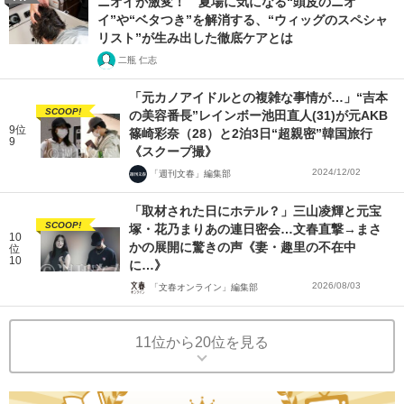
ニオイが激変！ 夏場に気になる“頭皮のニオ
イ”や“ベタつき”を解消する、“ウィッグのスペシャ
リスト”が生み出した徹底ケアとは
二瓶 仁志
「元カノアイドルとの複雑な事情が…」“吉本
SCOOP!
の美容番長”レインボー池田直人(31)が元AKB
9位
篠崎彩奈（28）と2泊3日“超親密”韓国旅行
9
《スクープ撮》
2024/12/02
「週刊文春」編集部
「取材された日にホテル？」三山凌輝と元宝
SCOOP!
塚・花乃まりあの連日密会…文春直撃→まさ
10
かの展開に驚きの声《妻・趣里の不在中
位
10
に…》
2026/08/03
「文春オンライン」編集部
11位から20位を見る