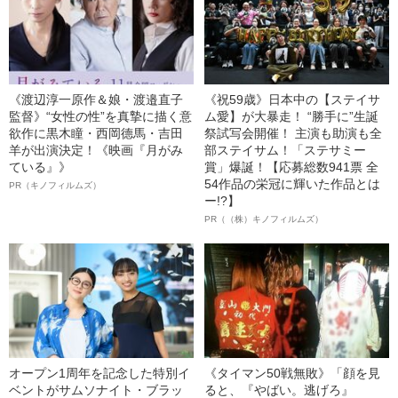
《渡辺淳一原作＆娘・渡邉直子
《祝59歳》日本中の【ステイサ
監督》“女性の性”を真摯に描く意
ム愛】が大暴走！ “勝手に”生誕
欲作に黒木瞳・西岡德馬・吉田
祭試写会開催！ 主演も助演も全
羊が出演決定！《映画『月がみ
部ステイサム！「ステサミー
ている』》
賞」爆誕！【応募総数941票 全
54作品の栄冠に輝いた作品とは
PR（キノフィルムズ）
ー!?】
PR（（株）キノフィルムズ）
オープン1周年を記念した特別イ
《タイマン50戦無敗》「顔を見
ベントがサムソナイト・ブラッ
ると、『やばい。逃げろ』