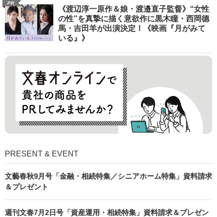
PR
《渡辺淳一原作＆娘・渡邉直子監督》“女性
の性”を真摯に描く意欲作に黒木瞳・西岡德
馬・吉田羊が出演決定！《映画『月がみて
いる』》
PRESENT & EVENT
文藝春秋9月号「金融・相続特集／シニアホーム特集」資料請求
＆プレゼント
週刊文春7月2日号「資産運用・相続特集」資料請求＆プレゼン