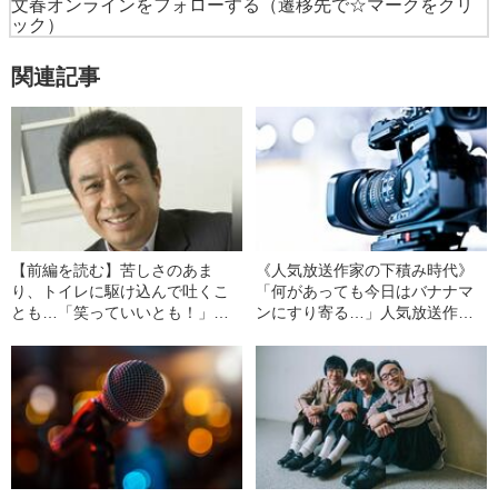
文春オンラインをフォローする
（遷移先で☆マークをクリ
ック）
関連記事
【前編を読む】苦しさのあま
《人気放送作家の下積み時代》
り、トイレに駆け込んで吐くこ
「何があっても今日はバナナマ
とも…「笑っていいとも！」か
ンにすり寄る…」人気放送作家
ら始まった渡辺正行の“コーラ早
オークラがバナナマン設楽統を
飲みバブル”の時代
口説き落とした“決死の作戦”