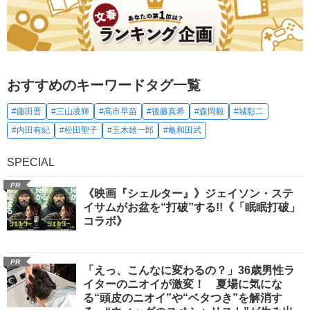
おすすめのキーワードタグ一覧
#藤田晋
#三山凌輝
#高市早苗
#後藤真希
#森岡毅
#城彰二
#内田有紀
#松田聖子
#玉木雄一郎
#亀和田武
SPECIAL
PR
《映画『シェルター』》ジェイソン・ステ
イサムがお盆を“打破”する!!《「眠眠打破」
コラボ》
PR
「えっ、こんなに変わるの？」36歳男性ラ
イターのニオイが激変！ 夏場に気にな
る“頭皮のニオイ”や“ベタつき”を解消す