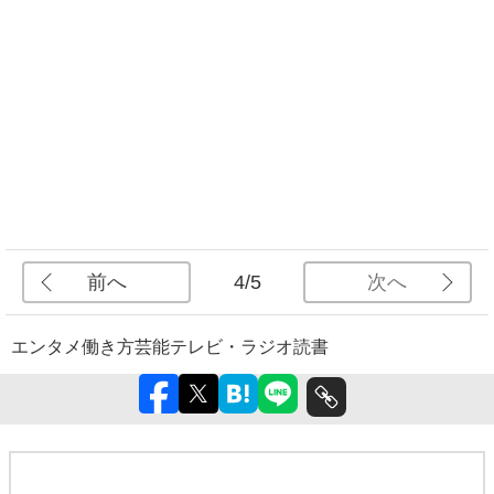
前へ
次へ
4/5
エンタメ
働き方
芸能
テレビ・ラジオ
読書