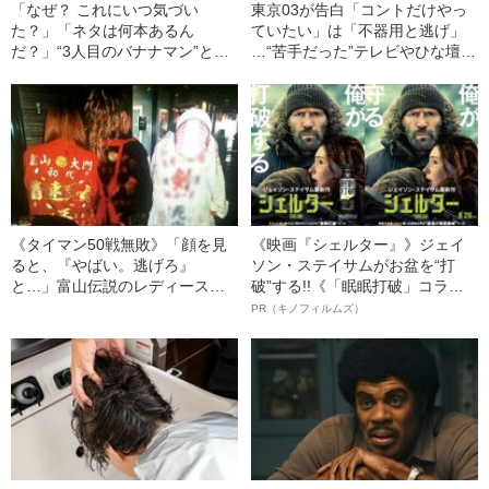
「なぜ？ これにいつ気づい
東京03が告白「コントだけやっ
た？」「ネタは何本あるん
ていたい」は「不器用と逃げ」
だ？」“3人目のバナナマン”と呼
…“苦手だった”テレビやひな壇に
ばれる放送作家が“才能に驚愕”し
思うこと
た芸人とは
《タイマン50戦無敗》「顔を見
《映画『シェルター』》ジェイ
ると、『やばい。逃げろ』
ソン・ステイサムがお盆を“打
と…」富山伝説のレディース初
破”する!!《「眠眠打破」コラ
代総長（36）が語る、ギャルサ
ボ》
PR（キノフィルムズ）
ー制圧と朝までのバイク暴走