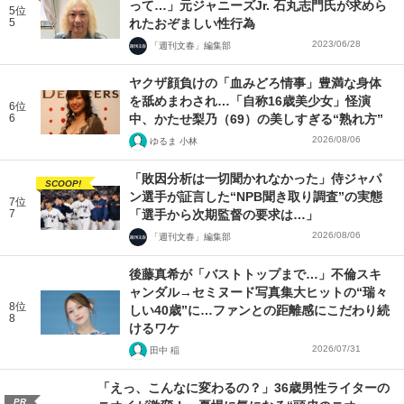
って…」元ジャニーズJr. 石丸志門氏が求めら
5位
5
れたおぞましい性行為
2023/06/28
「週刊文春」編集部
ヤクザ顔負けの「血みどろ情事」豊満な身体
を舐めまわされ…「自称16歳美少女」怪演
6位
6
中、かたせ梨乃（69）の美しすぎる“熟れ方”
2026/08/06
ゆるま 小林
「敗因分析は一切聞かれなかった」侍ジャパ
SCOOP!
ン選手が証言した“NPB聞き取り調査”の実態
7位
7
「選手から次期監督の要求は…」
2026/08/06
「週刊文春」編集部
後藤真希が「バストトップまで…」不倫スキ
ャンダル→セミヌード写真集大ヒットの“瑞々
8位
しい40歳”に…ファンとの距離感にこだわり続
8
けるワケ
2026/07/31
田中 稲
「えっ、こんなに変わるの？」36歳男性ライターの
PR