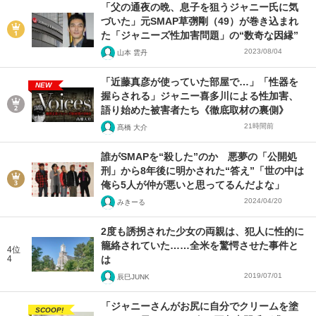
「父の通夜の晩、息子を狙うジャニー氏に気
づいた」元SMAP草彅剛（49）が巻き込まれ
た「ジャニーズ性加害問題」の“数奇な因縁”
2023/08/04
山本 雲丹
「近藤真彦が使っていた部屋で…」「性器を
NEW
握らされる」ジャニー喜多川による性加害、
語り始めた被害者たち《徹底取材の裏側》
21時間前
髙橋 大介
誰がSMAPを“殺した”のか 悪夢の「公開処
刑」から8年後に明かされた“答え”「世の中は
俺ら5人が仲が悪いと思ってるんだよな」
2024/04/20
みきーる
2度も誘拐された少女の両親は、犯人に性的に
籠絡されていた……全米を驚愕させた事件と
4位
4
は
2019/07/01
辰巳JUNK
「ジャニーさんがお尻に自分でクリームを塗
SCOOP!