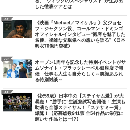
る、“ウィッグのスペシャリスト”が生み出
した徹底ケアとは
PR
《映画『Michael／マイケル』》父ジョセ
フ・ジャクソン役、コールマン・ドミンゴ
オフィシャルインタビュー“観客を魅了した
名優、複雑な父親像への想いを語る”《日本
興収70億円突破》
PR
オープン1周年を記念した特別イベントがサ
ムソナイト・ブラックレーベル銀座店で開
催 仕事も人生も自分らしく～笑顔あふれ
る特別対談～
PR
《祝59歳》日本中の【ステイサム愛】が大
暴走！ “勝手に”生誕祭試写会開催！ 主演も
助演も全部ステイサム！「ステサミー賞」
爆誕！【応募総数941票 全54作品の栄冠に
輝いた作品とはー!?】