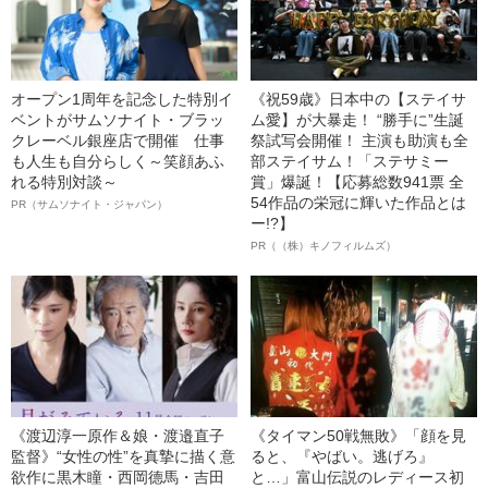
オープン1周年を記念した特別イ
《祝59歳》日本中の【ステイサ
ベントがサムソナイト・ブラッ
ム愛】が大暴走！ “勝手に”生誕
クレーベル銀座店で開催 仕事
祭試写会開催！ 主演も助演も全
も人生も自分らしく～笑顔あふ
部ステイサム！「ステサミー
れる特別対談～
賞」爆誕！【応募総数941票 全
54作品の栄冠に輝いた作品とは
PR（サムソナイト・ジャパン）
ー!?】
PR（（株）キノフィルムズ）
《渡辺淳一原作＆娘・渡邉直子
《タイマン50戦無敗》「顔を見
監督》“女性の性”を真摯に描く意
ると、『やばい。逃げろ』
欲作に黒木瞳・西岡德馬・吉田
と…」富山伝説のレディース初