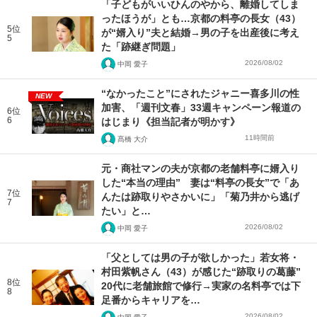
「子どもがいいひんのやから、離婚してしま
ったほうが」とも…京都の料亭の長女（43）
5位
が“婿入り”夫と結婚→男の子を出産後に考え
5
た「跡継ぎ問題」
2026/08/02
中岡 愛子
“なかったこと”にされたジャニー喜多川の性
NEW
加害、「週刊文春」33週キャンペーン報道の
6位
6
はじまり《担当記者が明かす》
11時間前
髙橋 大介
元・商社マンの夫が京都の老舗料亭に婿入り
した“本当の理由” 妻は“料亭の長女”で「あ
7位
んたは跡取りやさかいに」「菊乃井から逃げ
7
たい」と…
2026/08/02
中岡 愛子
「父としては男の子が欲しかった」若女将・
村田紫帆さん（43）が感じた“跡取りの葛藤”
8位
20代に老舗旅館で修行→実家の名料亭では下
8
足番からキャリアを…
2026/08/02