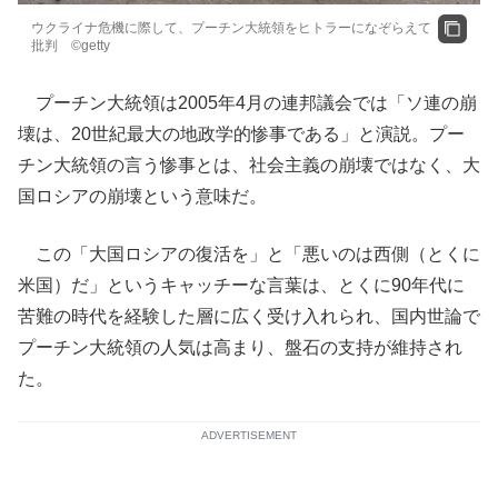
ウクライナ危機に際して、プーチン大統領をヒトラーになぞらえて
批判 ©getty
プーチン大統領は2005年4月の連邦議会では「ソ連の崩
壊は、20世紀最大の地政学的惨事である」と演説。プー
チン大統領の言う惨事とは、社会主義の崩壊ではなく、大
国ロシアの崩壊という意味だ。
この「大国ロシアの復活を」と「悪いのは西側（とくに
米国）だ」というキャッチーな言葉は、とくに90年代に
苦難の時代を経験した層に広く受け入れられ、国内世論で
プーチン大統領の人気は高まり、盤石の支持が維持され
た。
ADVERTISEMENT