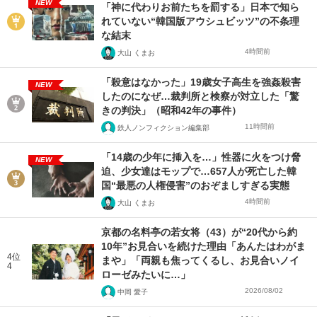
NEW
「神に代わりお前たちを罰する」日本で知ら
れていない“韓国版アウシュビッツ”の不条理
な結末
4時間前
大山 くまお
「殺意はなかった」19歳女子高生を強姦殺害
NEW
したのになぜ…裁判所と検察が対立した「驚
きの判決」（昭和42年の事件）
11時間前
鉄人ノンフィクション編集部
「14歳の少年に挿入を…」性器に火をつけ脅
NEW
迫、少女達はモップで…657人が死亡した韓
国“最悪の人権侵害”のおぞましすぎる実態
4時間前
大山 くまお
京都の名料亭の若女将（43）が“20代から約
10年”お見合いを続けた理由「あんたはわがま
4位
まや」「両親も焦ってくるし、お見合いノイ
4
ローゼみたいに…」
2026/08/02
中岡 愛子