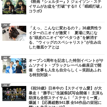
《映画『シェルター』》ジェイソン・ステ
イサムがお盆を“打破”する!!《「眠眠打破」
コラボ》
PR
「えっ、こんなに変わるの？」36歳男性ラ
イターのニオイが激変！ 夏場に気にな
る“頭皮のニオイ”や“ベタつき”を解消す
る、“ウィッグのスペシャリスト”が生み出
した徹底ケアとは
PR
オープン1周年を記念した特別イベントがサ
ムソナイト・ブラックレーベル銀座店で開
催 仕事も人生も自分らしく～笑顔あふれ
る特別対談～
PR
《祝59歳》日本中の【ステイサム愛】が大
暴走！ “勝手に”生誕祭試写会開催！ 主演も
助演も全部ステイサム！「ステサミー賞」
爆誕！【応募総数941票 全54作品の栄冠に