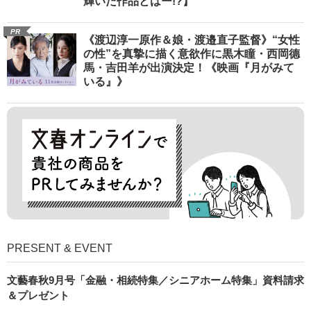
輝いた作品とはー!?】
PR
《渡辺淳一原作＆娘・渡邉直子監督》“女性
の性”を真摯に描く意欲作に黒木瞳・西岡德
馬・吉田羊が出演決定！《映画『月がみて
いる』》
PRESENT & EVENT
文藝春秋9月号「金融・相続特集／シニアホーム特集」資料請求
＆プレゼント