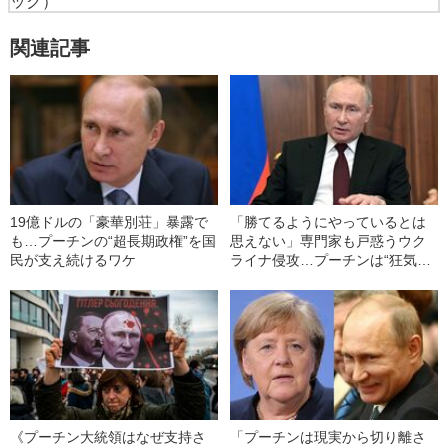
ック）
関連記事
19億ドルの「豪華別荘」暴露で
「勝てるようにやっているとは
も…プーチンの“超長期政権”を国
思えない」専門家も戸惑うウク
民が支え続けるワケ
ライナ侵攻…プーチンは“狂気の
独裁者”になったのか
《プーチン大統領はなぜ支持さ
「プーチンは現実から切り離さ