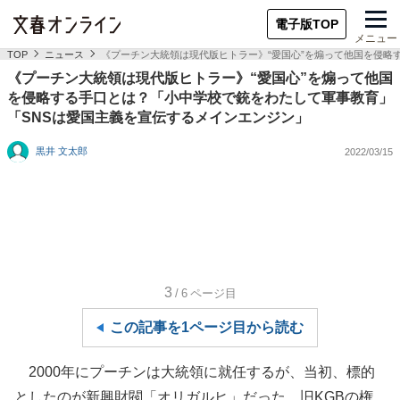
電子版TOP
メニュー
TOP
ニュース
《プーチン大統領は現代版ヒトラー》“愛国心”を煽って他国を侵略
《プーチン大統領は現代版ヒトラー》“愛国心”を煽って他国
を侵略する手口とは？「小中学校で銃をわたして軍事教育」
「SNSは愛国主義を宣伝するメインエンジン」
黒井 文太郎
2022/03/15
3
/6
ページ目
この記事を1ページ目から読む
2000年にプーチンは大統領に就任するが、当初、標的
としたのが新興財閥「オリガルヒ」だった。旧KGBの権