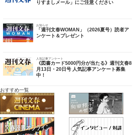
りすましメール」にご注意ください
お知らせ
「週刊文春WOMAN」（2026夏号）読者ア
ンケート＆プレゼント
人気記事アンケート
《図書カード5000円分が当たる》週刊文春8
月13日・20日号 人気記事アンケート募集
中！
おすすめ一覧