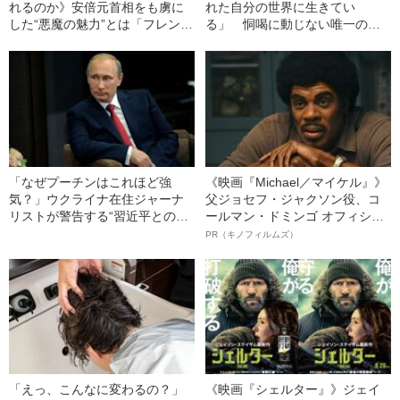
れるのか》安倍元首相をも虜に
れた自分の世界に生きてい
した“悪魔の魅力”とは「フレンド
る」 恫喝に動じない唯一のリ
リーで初体験の年齢を聞かれて
ーダー“メルケル”が見た独裁者の
も笑顔で」 「人たらし」
ウソ
「なぜプーチンはこれほど強
《映画『Michael／マイケル』》
気？」ウクライナ在住ジャーナ
父ジョセフ・ジャクソン役、コ
リストが警告する“習近平との結
ールマン・ドミンゴ オフィシャ
託”
ルインタビュー“観客を魅了した
PR（キノフィルムズ）
名優、複雑な父親像への想いを
語る”《日本興収70億円突破》
「えっ、こんなに変わるの？」
《映画『シェルター』》ジェイ