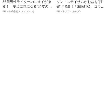
36歳男性ライターのニオイが激
ソン・ステイサムがお盆を“打
変！ 夏場に気になる“頭皮のニ
破”する!!《「眠眠打破」コラ
オイ”や“ベタつき”を解消す
ボ》
PR（株式会社スヴェンソン）
PR（キノフィルムズ）
る、“ウィッグのスペシャリス
ト”が生み出した徹底ケアとは