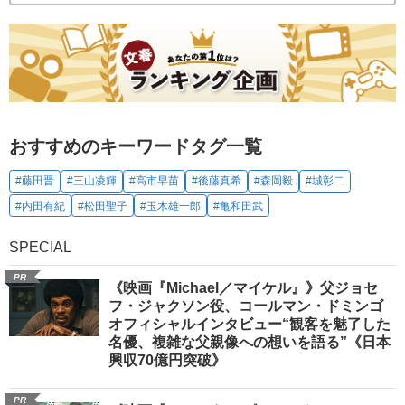
おすすめのキーワードタグ一覧
#藤田晋
#三山凌輝
#高市早苗
#後藤真希
#森岡毅
#城彰二
#内田有紀
#松田聖子
#玉木雄一郎
#亀和田武
SPECIAL
PR
《映画『Michael／マイケル』》父ジョセ
フ・ジャクソン役、コールマン・ドミンゴ
オフィシャルインタビュー“観客を魅了した
名優、複雑な父親像への想いを語る”《日本
興収70億円突破》
PR