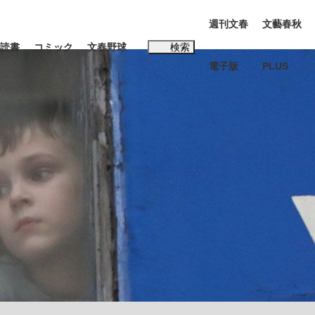
週刊文春
文藝春秋
読書
コミック
文春野球
検索
電子版
PLUS
インタビュー
読書
#松田聖子
本田圭佑が初めて明かした日本代表監督に...
K-POPアイドルたち