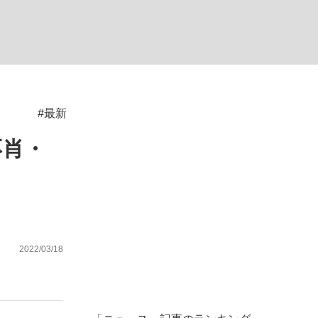
む将棋
#最新
った」侍ジャパン選手が証言した“NPB聞...
不肖・
2022/03/18