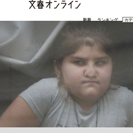
新着
ランキング
カテ
スクープ
ニュー
おすすめのキ
#藤田晋
#三
#玉木雄一郎
《BTS厳戒トーキョー滞在記》RM→渋谷で飲
終戦から81年