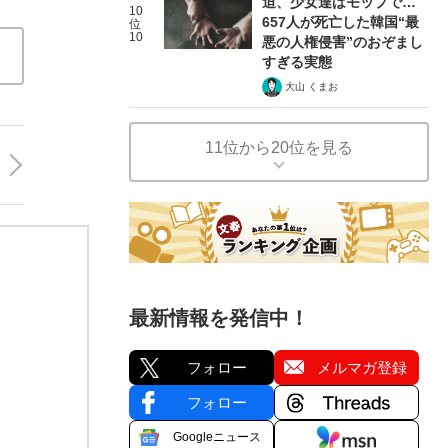
迫、少女達はモップで…
10
657人が死亡した韓国“最
位
10
悪の人権侵害”のおぞまし
すぎる実態
大山 くまお
11位から20位を見る
最新情報を発信中！
フォロー
メルマガ登録
フォロー
Googleニュース