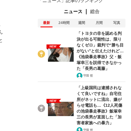
「ニュース」記事のランキング
ニュース
総合
最新
24時間
週間
月間
写真
、
ん
「トヨタの非を認める判
決が出る可能性は、限り
と
なくゼロ」裁判で“勝ち目
NEW
がない”と伝えたけれど…
《池袋暴走事故》父・飯
塚幸三を説得できなかっ
た「長男の葛藤」
守田 哲
「上級国民は逮捕されな
くて良いですね」自宅住
所がネットに流出、嫌が
NEW
らせ電話も…《12人死傷
の池袋暴走事故》飯塚幸
三の長男が直面した「加
害者家族への暴力」
守田 哲