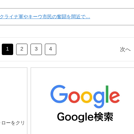
クライナ軍やキーウ市民の奮闘を間近で…
1
2
3
4
次へ
ォローをクリ