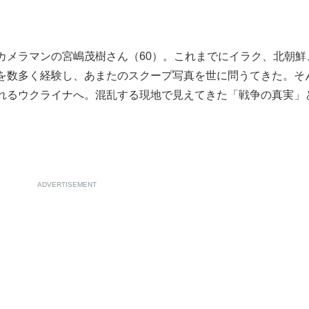
。
もっと見る
もっと見る
メラマンの宮嶋茂樹さん（60）。これまでにイラク、北朝鮮
を数多く経験し、あまたのスクープ写真を世に問うてきた。そ
れるウクライナへ。混乱する現地で見えてきた「戦争の真実」
ADVERTISEMENT