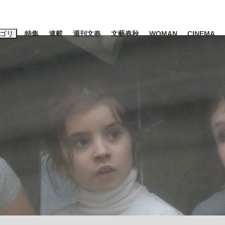
ゴリ
特集
連載
週刊文春
文藝春秋
WOMAN
CINEMA
キーワード入力
ス
エンタメ
ライフ
ビジネス
ーワードタグ一覧
山凌輝
#高市早苗
#後藤真希
#森岡毅
#城彰二
#内田有紀
#亀和田武
み会、JIN→伊豆の...
「90%は失敗する。でも…」
日本生まれの