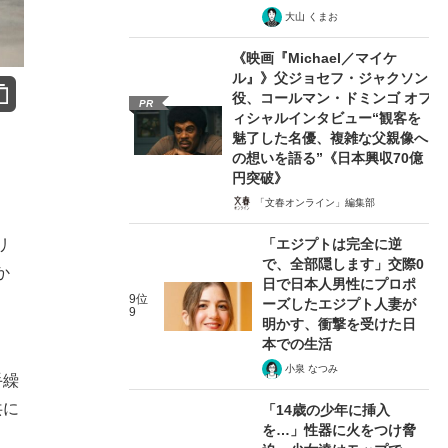
大山 くまお
《映画『Michael／マイケ
ル』》父ジョセフ・ジャクソン
役、コールマン・ドミンゴ オフ
PR
ィシャルインタビュー“観客を
魅了した名優、複雑な父親像へ
の想いを語る”《日本興収70億
円突破》
「文春オンライン」編集部
「エジプトは完全に逆
リ
で、全部隠します」交際0
か
日で日本人男性にプロポ
、
9位
ーズしたエジプト人妻が
9
明かす、衝撃を受けた日
本での生活
小泉 なつみ
手繰
共に
「14歳の少年に挿入
を…」性器に火をつけ脅