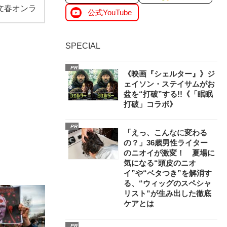
文春オンラ
公式YouTube
SPECIAL
PR
《映画『シェルター』》ジ
ェイソン・ステイサムがお
盆を“打破”する!!《「眠眠
打破」コラボ》
PR
「えっ、こんなに変わる
の？」36歳男性ライター
のニオイが激変！ 夏場に
気になる“頭皮のニオ
イ”や“ベタつき”を解消す
る、“ウィッグのスペシャ
リスト”が生み出した徹底
ケアとは
PR