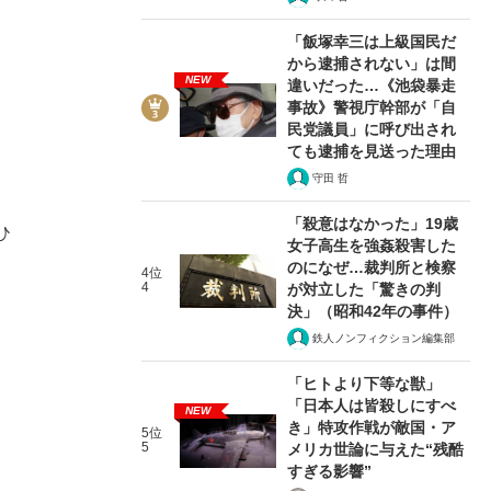
「飯塚幸三は上級国民だ
から逮捕されない」は間
NEW
違いだった…《池袋暴走
事故》警視庁幹部が「自
民党議員」に呼び出され
ても逮捕を見送った理由
守田 哲
「殺意はなかった」19歳
ひ
女子高生を強姦殺害した
のになぜ…裁判所と検察
4位
4
が対立した「驚きの判
決」（昭和42年の事件）
鉄人ノンフィクション編集部
「ヒトより下等な獣」
「日本人は皆殺しにすべ
NEW
き」特攻作戦が敵国・ア
5位
5
メリカ世論に与えた“残酷
すぎる影響”