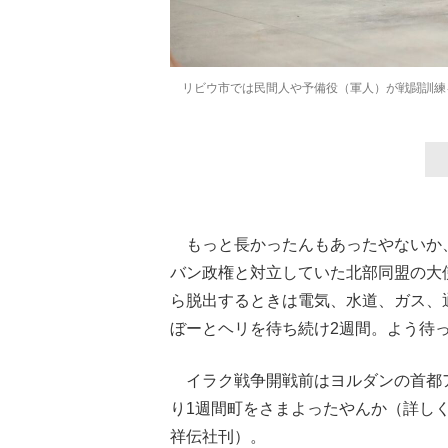
リビウ市では民間人や予備役（軍人）が戦闘訓練
もっと長かったんもあったやないか
バン政権と対立していた北部同盟の大
ら脱出するときは電気、水道、ガス、
ぼーとヘリを待ち続け2週間。よう待
イラク戦争開戦前はヨルダンの首都ア
り1週間町をさまよったやんか（詳し
祥伝社刊）。