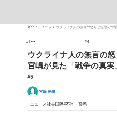
TOP
ニュース
ウクライナ人の無言の怒りと無限の憎
#1〜
#4
「最悪の空気のまま解散」WBC日本代表“敗戦
私のあのとき、私のいま
ウクライナ人の無言の怒
宮嶋が見た「戦争の真実
#5
宮嶋 茂樹
ニュース
社会
国際
#不肖・宮嶋
「クマが悪者扱いされているのが悲しい」『北
キングの誕生を、目撃せよ。