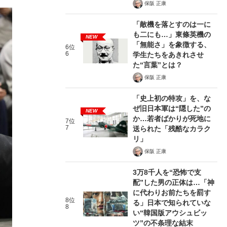
保阪 正康
「敵機を落とすのは一に
も二にも…」東條英機の
NEW
「無能さ」を象徴する、
6位
6
学生たちをあきれさせ
た“言葉”とは？
保阪 正康
「史上初の特攻」を、な
ぜ旧日本軍は“隠した”の
NEW
か…若者ばかりが死地に
7位
7
送られた「残酷なカラク
リ」
保阪 正康
3万8千人を“恐怖で支
配”した男の正体は…「神
に代わりお前たちを罰す
8位
る」日本で知られていな
8
い“韓国版アウシュビッ
ツ”の不条理な結末