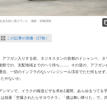
を自主的に受けていた 撮影・宮嶋茂樹
この記事の画像（27枚）
、アフガン入りする前、タジキスタンの首都のドシャンベ、タ
使館での、支配地域までのヘリ待ち……。その逆の、アフガン
通信、一切のインフラのないパンジシール渓谷でただ何もせず
ったやないか。
ンマンで、イラクの報道ビザを求め1週間、あらゆるつてを
くは拙著「空爆されたらサヨウナラ」「儂は舞い降りた」で。