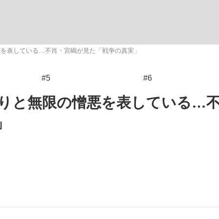
観る将棋、読
悪を表している…不肖・宮嶋が見た「戦争の真実」
#5
#6
”の真実 選手が明かす...
「敗因分析は一切聞かれなか
りと無限の憎悪を表している…
」
の国から』倉本聰氏（91...