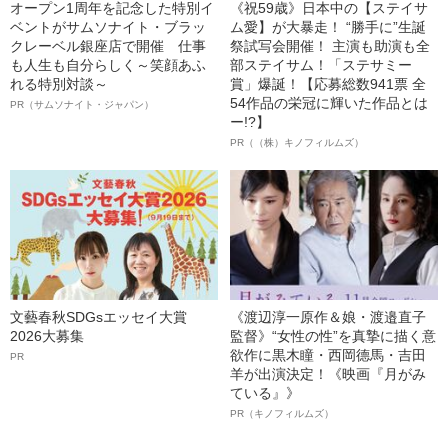
オープン1周年を記念した特別イ
《祝59歳》日本中の【ステイサ
ベントがサムソナイト・ブラッ
ム愛】が大暴走！ “勝手に”生誕
クレーベル銀座店で開催 仕事
祭試写会開催！ 主演も助演も全
も人生も自分らしく～笑顔あふ
部ステイサム！「ステサミー
れる特別対談～
賞」爆誕！【応募総数941票 全
54作品の栄冠に輝いた作品とは
PR（サムソナイト・ジャパン）
ー!?】
PR（（株）キノフィルムズ）
文藝春秋SDGsエッセイ大賞
《渡辺淳一原作＆娘・渡邉直子
2026大募集
監督》“女性の性”を真摯に描く意
欲作に黒木瞳・西岡德馬・吉田
PR
羊が出演決定！《映画『月がみ
ている』》
PR（キノフィルムズ）