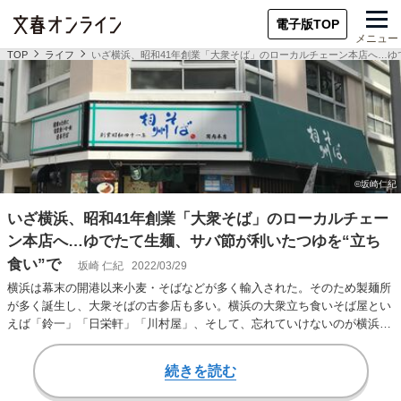
電子版TOP
メニュー
TOP
ライフ
いざ横浜、昭和41年創業「大衆そば」のローカルチェーン本店へ…ゆ
いざ横浜、昭和41年創業「大衆そば」のローカルチェー
ン本店へ…ゆでたて生麺、サバ節が利いたつゆを“立ち
食い”で
坂崎 仁紀
2022/03/29
横浜は幕末の開港以来小麦・そばなどが多く輸入された。そのため製麺所
が多く誕生し、大衆そばの古参店も多い。横浜の大衆立ち食いそば屋とい
えば「鈴一」「日栄軒」「川村屋」、そして、忘れていけないのが横浜の
ローカルチェーン…
続きを読む