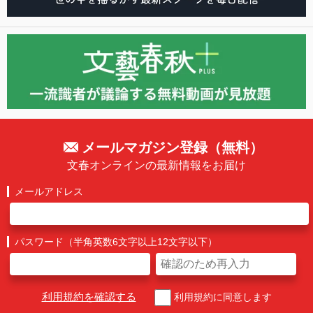
メールマガジン登録（無料）
文春オンラインの最新情報をお届け
メールアドレス
パスワード（半角英数6文字以上12文字以下）
利用規約を確認する
利用規約に同意します