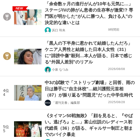
「余命数ヶ月の進行がんが10年も元気に…」
NEW
ステージIVの肺がん患者の生存率が激変!? 専
門医が明かした“がんに勝つ人、負ける人”の
決定的な違いとは
9時間前
浜口 玲央
「黒人の下半身に惹かれて結婚したんだろ」
ケニア人男性と結婚した日本人女性（31）
に“誹謗中傷”殺到…本人が語る、日本で感じ
る“外国人差別”のリアル
2026/08/08
小泉 なつみ
中3の試験で「ストリップ劇場」と回答、雨の
日は勝手に“自主休校”…細川護熙元首相
4位
4
（87）が振り返る“問題児”だった中学生時代
2025/08/28
「週刊文春」編集部
《タイマン50戦無敗》「顔を見ると、『やば
い。逃げろ』と…」富山伝説のレディース初
5位
代総長（36）が語る、ギャルサー制圧と朝ま
5
でのバイク暴走