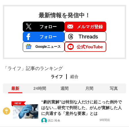
最新情報を発信中！
フォロー
メルマガ登録
フォロー
公式YouTube
Googleニュース
「ライフ」記事のランキング
ライフ
総合
最新
24時間
週間
月間
写真
“劇的寛解”は特別な人だけに起こった例外で
NEW
はない…研究で判明した、がんが寛解した人
に共通する「意外な要素」とは
9時間前
浜口 玲央