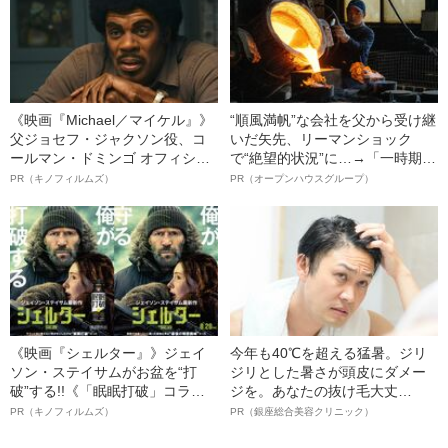
《映画『Michael／マイケル』》
“順風満帆”な会社を父から受け継
父ジョセフ・ジャクソン役、コ
いだ矢先、リーマンショック
ールマン・ドミンゴ オフィシャ
で“絶望的状況”に…→「一時期は
ルインタビュー“観客を魅了した
納品3年待ち」のヒット商品を生
PR（キノフィルムズ）
PR（オープンハウスグループ）
名優、複雑な父親像への想いを
んで危機を脱した四代目社長が
語る”《日本興収70億円突破》
明かす、“逆転の戦術”
《映画『シェルター』》ジェイ
今年も40℃を超える猛暑。ジリ
ソン・ステイサムがお盆を“打
ジリとした暑さが頭皮にダメー
破”する!!《「眠眠打破」コラ
ジを。あなたの抜け毛大丈
ボ》
夫！？
PR（キノフィルムズ）
PR（銀座総合美容クリニック）