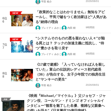
2026/08/01
平田 裕介
「政策的なことはわかりません」無知をアピ
NEW
ールし、平気で嘘をつく政治家ほど“人気があ
6位
6
る”納得の理由
9時間前
ブレイディ みかこ
内田 樹
“システムそのものの悪を疑わない人々”が陥
NEW
る罠とは？ テックの加速主義に抵抗し、“待
7位
7
つ”豊かさを取り戻す
9時間前
ブレイディ みかこ
内田 樹
《17歳で逮捕》「入っていなければ人を殺し
ていた」富山の伝説的レディース初代総長
8位
（36）が告白する、女子少年院での独房生活
8
と“ヤンキーの更生”
2026/08/01
平田 裕介
《映画『Michael／マイケル』》父ジョセフ・ジャ
PR
クソン役、コールマン・ドミンゴ オフィシャルイ
ンタビュー“観客を魅了した名優、複雑な父親像へ
の想いを語る”《日本興収70億円突破》