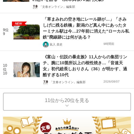
「文春オンライン」編集部
「草まみれの空き地にレール跡が…」「さみ
NEW
しげに残る鉄橋」新潟のど真ん中にあったタ
9位
ーミナル駅は今…27年前に消えた“ローカル私
9
鉄”廃線跡には何がある？
9時間前
鼠入 昌史
《富山・伝説の暴走族》11人からの集団リン
チ、腕に10箇所以上の根性焼き…「音速天
10
女」初代総長しおりさん（36）が明かす、過
位
10
酷すぎる10代
2026/08/07
「文春オンライン」編集部
11位から20位を見る