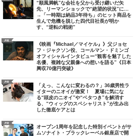
“順風満帆”な会社を父から受け継いだ矢
先、リーマンショックで“絶望的状況”に…
→「一時期は納品3年待ち」のヒット商品を
生んで危機を脱した四代目社長が明か
す、“逆転の戦術”
PR
《映画『Michael／マイケル』》父ジョセ
フ・ジャクソン役、コールマン・ドミンゴ
オフィシャルインタビュー“観客を魅了した
名優、複雑な父親像への想いを語る”《日本
興収70億円突破》
PR
「えっ、こんなに変わるの？」36歳男性ラ
イターのニオイが激変！ 夏場に気にな
る“頭皮のニオイ”や“ベタつき”を解消す
る、“ウィッグのスペシャリスト”が生み出
した徹底ケアとは
PR
オープン1周年を記念した特別イベントがサ
ムソナイト・ブラックレーベル銀座店で開