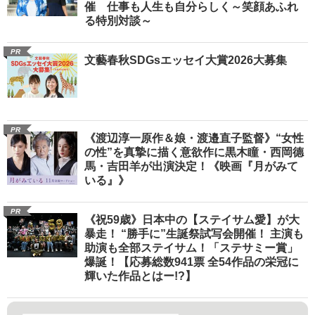
催 仕事も人生も自分らしく～笑顔あふれ
る特別対談～
PR
文藝春秋SDGsエッセイ大賞2026大募集
PR
《渡辺淳一原作＆娘・渡邉直子監督》“女性
の性”を真摯に描く意欲作に黒木瞳・西岡德
馬・吉田羊が出演決定！《映画『月がみて
いる』》
PR
《祝59歳》日本中の【ステイサム愛】が大
暴走！ “勝手に”生誕祭試写会開催！ 主演も
助演も全部ステイサム！「ステサミー賞」
爆誕！【応募総数941票 全54作品の栄冠に
輝いた作品とはー!?】