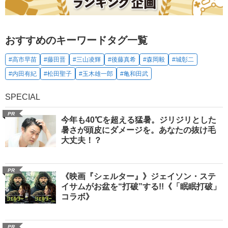
おすすめのキーワードタグ一覧
#高市早苗
#藤田晋
#三山凌輝
#後藤真希
#森岡毅
#城彰二
#内田有紀
#松田聖子
#玉木雄一郎
#亀和田武
SPECIAL
PR
今年も40℃を超える猛暑。ジリジリとした
暑さが頭皮にダメージを。あなたの抜け毛
大丈夫！？
PR
《映画『シェルター』》ジェイソン・ステ
イサムがお盆を“打破”する!!《「眠眠打破」
コラボ》
PR