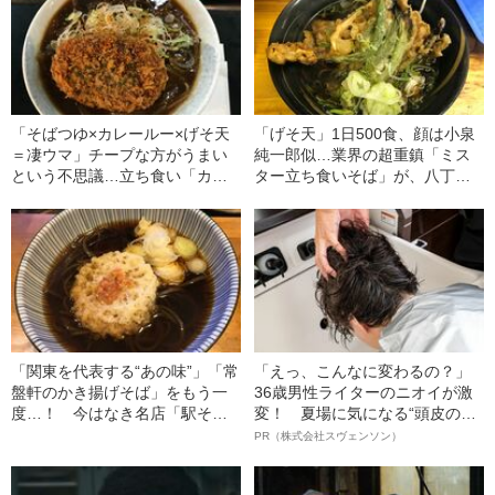
「そばつゆ×カレールー×げそ天
「げそ天」1日500食、顔は小泉
＝凄ウマ」チープな方がうまい
純一郎似…業界の超重鎮「ミス
という不思議…立ち食い「カレ
ター立ち食いそば」が、八丁堀
ーそば」を食べくらべ
の名店を救った話
「関東を代表する“あの味”」「常
「えっ、こんなに変わるの？」
盤軒のかき揚げそば」をもう一
36歳男性ライターのニオイが激
度…！ 今はなき名店「駅そ
変！ 夏場に気になる“頭皮のニ
ば」復刻までの“険しい道のり”
オイ”や“ベタつき”を解消す
PR（株式会社スヴェンソン）
る、“ウィッグのスペシャリス
ト”が生み出した徹底ケアとは