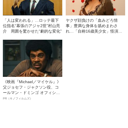
「人は変われる」…ロッテ最下
ヤクザ顔負けの「血みどろ情
位指名“幕張のアジャ2世”村山亮
事」豊満な身体を舐めまわさ
介 周囲を驚かせた“劇的な変化”
れ…「自称16歳美少女」怪演
中、かたせ梨乃（69）の美しす
ぎる“熟れ方”
《映画『Michael／マイケル』》
父ジョセフ・ジャクソン役、コ
ールマン・ドミンゴ オフィシャ
ルインタビュー“観客を魅了した
PR（キノフィルムズ）
名優、複雑な父親像への想いを
語る”《日本興収70億円突破》