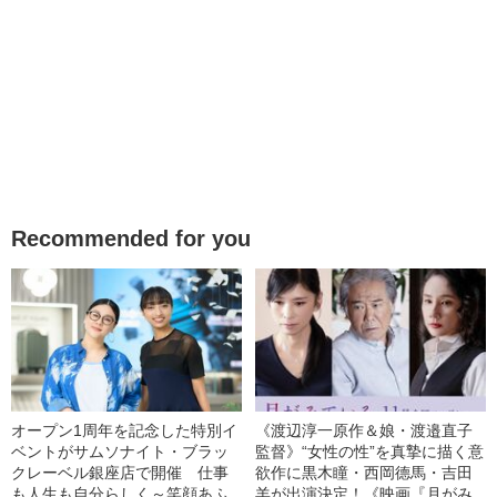
Recommended for you
オープン1周年を記念した特別イ
《渡辺淳一原作＆娘・渡邉直子
ベントがサムソナイト・ブラッ
監督》“女性の性”を真摯に描く意
クレーベル銀座店で開催 仕事
欲作に黒木瞳・西岡德馬・吉田
も人生も自分らしく～笑顔あふ
羊が出演決定！《映画『月がみ