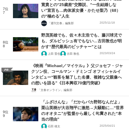
寛貴との“25歳差”交際説、“一生結婚しな
7位
い”宣言も…肉体派女優・かたせ梨乃（68）
7
の“極める”人生
2025/11/18
「週刊文春」編集部
野茂英雄でも、佐々木主浩でも、藤川球児で
も、ダルビッシュ有でもない…古田敦也が明
8位
8
かす“歴代最高のピッチャー”とは
2023/03/24
上田 晋也
古田 敦也
《映画『Michael／マイケル』》父ジョセフ・ジャ
PR
クソン役、コールマン・ドミンゴ オフィシャルイ
ンタビュー“観客を魅了した名優、複雑な父親像へ
の想いを語る”《日本興収70億円突破》
「文春オンライン」編集部
「ふざけんな」「だからバカ野郎なんだよ」
栗山英樹が大谷翔平に激怒→大騒動に…“世界
9位
のオオタニ”が監督から厳しく𠮟責された“本
9
当の理由”
2025/04/21
石田 雄太