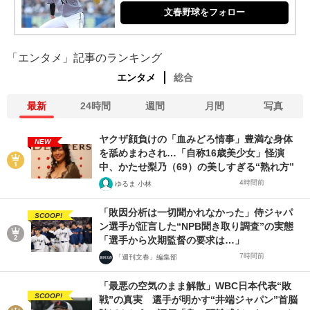
文春野球をフォロー
「エンタメ」記事のランキング
エンタメ
総合
最新
24時間
週間
月間
写真
ヤクザ顔負けの「血みどろ情事」豊満な身体
NEW
を舐めまわされ…「自称16歳美少女」怪演
中、かたせ梨乃（69）の美しすぎる“熟れ方”
4時間前
ゆるま 小林
「敗因分析は一切聞かれなかった」侍ジャパ
SCOOP!
ン選手が証言した“NPB聞き取り調査”の実態
「選手から次期監督の要求は…」
7時間前
「週刊文春」編集部
「最悪の空気のまま解散」WBC日本代表“敗
SCOOP!
戦”の真実 選手が明かす“井端ジャパン”首脳