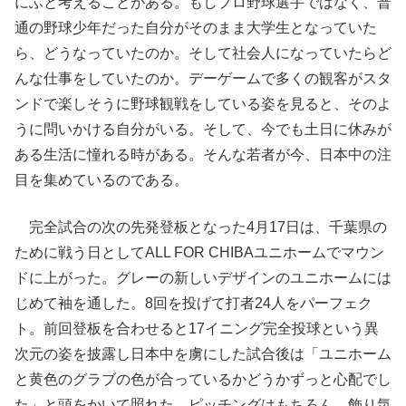
にふと考えることがある。もしプロ野球選手ではなく、普
通の野球少年だった自分がそのまま大学生となっていた
ら、どうなっていたのか。そして社会人になっていたらど
んな仕事をしていたのか。デーゲームで多くの観客がスタ
ンドで楽しそうに野球観戦をしている姿を見ると、そのよ
うに問いかける自分がいる。そして、今でも土日に休みが
ある生活に憧れる時がある。そんな若者が今、日本中の注
目を集めているのである。
完全試合の次の先発登板となった4月17日は、千葉県の
ために戦う日としてALL FOR CHIBAユニホームでマウン
ドに上がった。グレーの新しいデザインのユニホームには
じめて袖を通した。8回を投げて打者24人をパーフェク
ト。前回登板を合わせると17イニング完全投球という異
次元の姿を披露し日本中を虜にした試合後は「ユニホーム
と黄色のグラブの色が合っているかどうかずっと心配でし
た」と頭をかいて照れた。ピッチングはもちろん、飾り気