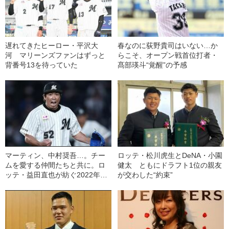
遅れてきたヒーロー・平沢大
春なのに荻野貴司はいない…か
河 マリーンズファンはずっと
らこそ、オープン戦首位打者・
背番号13を待っていた
髙部瑛斗“覚醒”の予感
マーティン、中村奨吾…。チー
ロッテ・松川虎生とDeNA・小園
ムを愛する仲間たちと共に。ロ
健太 ともにドラフト1位の親友
ッテ・益田直也が紡ぐ2022年の
が交わした“約束”
物語