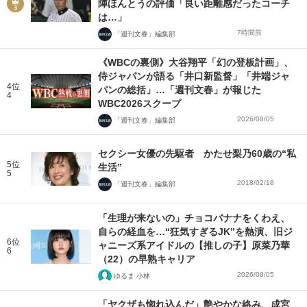
陣ほんとうの評価「良い距離感だったコーチ
は…」
7時間前
「週刊文春」編集部
《WBCの裏側》大谷翔平「幻の登板計画」、
侍ジャパンが語る「井口新監督」「井端ジャ
4位
パンの総括」…「週刊文春」が報じた
4
WBC2026スクープ
2026/08/05
「週刊文春」編集部
セクシー女優の先駆者 かたせ梨乃60歳の“私
5位
生活”
5
2018/02/18
「週刊文春」編集部
「生理が来ないの」チョコバナナをくわえ、
自らの経血を…“狂気すぎるJK”を熱演、旧ジ
6位
ャニーズ系アイドルの【推しの子】原菜乃華
6
（22）の早熟キャリア
2026/08/05
ゆるま 小林
「ヤクザも惚れ込んだ」艶やかな絡み、成宮