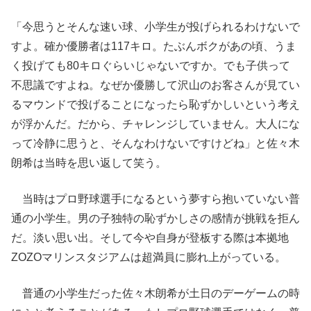
「今思うとそんな速い球、小学生が投げられるわけないで
すよ。確か優勝者は117キロ。たぶんボクがあの頃、うま
く投げても80キロぐらいじゃないですか。でも子供って
不思議ですよね。なぜか優勝して沢山のお客さんが見てい
るマウンドで投げることになったら恥ずかしいという考え
が浮かんだ。だから、チャレンジしていません。大人にな
って冷静に思うと、そんなわけないですけどね」と佐々木
朗希は当時を思い返して笑う。
当時はプロ野球選手になるという夢すら抱いていない普
通の小学生。男の子独特の恥ずかしさの感情が挑戦を拒ん
だ。淡い思い出。そして今や自身が登板する際は本拠地
ZOZOマリンスタジアムは超満員に膨れ上がっている。
普通の小学生だった佐々木朗希が土日のデーゲームの時