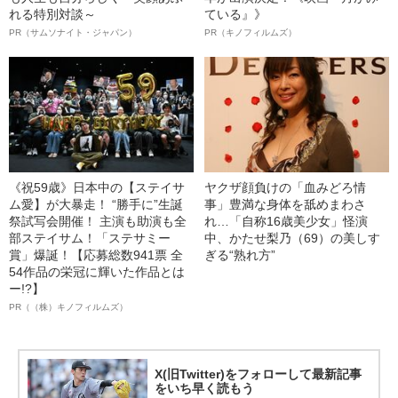
れる特別対談～
ている』》
PR（サムソナイト・ジャパン）
PR（キノフィルムズ）
《祝59歳》日本中の【ステイサ
ヤクザ顔負けの「血みどろ情
ム愛】が大暴走！ “勝手に”生誕
事」豊満な身体を舐めまわさ
祭試写会開催！ 主演も助演も全
れ…「自称16歳美少女」怪演
部ステイサム！「ステサミー
中、かたせ梨乃（69）の美しす
賞」爆誕！【応募総数941票 全
ぎる“熟れ方”
54作品の栄冠に輝いた作品とは
ー!?】
PR（（株）キノフィルムズ）
X(旧Twitter)をフォローして最新記事
をいち早く読もう