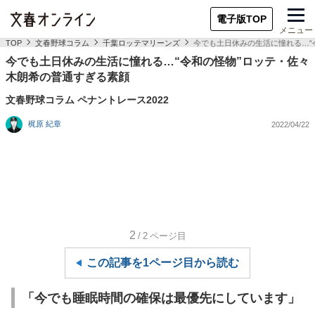
電子版TOP
メニュー
TOP
文春野球コラム
千葉ロッテマリーンズ
今でも土日休みの生活に憧れる…“
今でも土日休みの生活に憧れる…“令和の怪物”ロッテ・佐々
木朗希の普通すぎる素顔
文春野球コラム ペナントレース2022
梶原 紀章
2022/04/22
2
/2
ページ目
この記事を1ページ目から読む
「今でも睡眠時間の確保は最優先にしています」