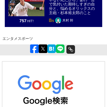
で気付いた期待しすぎの自
分と、悩めるオリックスの
主砲・杉本裕太郎のこと
757
木村 幹
HIT!
エンタメ
スポーツ