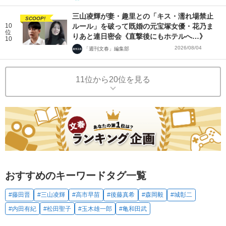
三山凌輝が妻・趣里との「キス・濡れ場禁止
SCOOP!
10
ルール」を破って既婚の元宝塚女優・花乃ま
位
りあと連日密会《直撃後にもホテルへ…》
10
2026/08/04
「週刊文春」編集部
11位から20位を見る
おすすめのキーワードタグ一覧
#藤田晋
#三山凌輝
#高市早苗
#後藤真希
#森岡毅
#城彰二
#内田有紀
#松田聖子
#玉木雄一郎
#亀和田武