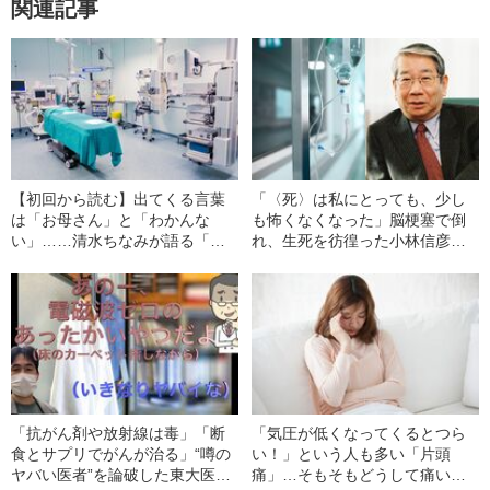
関連記事
【初回から読む】出てくる言葉
「〈死〉は私にとっても、少し
は「お母さん」と「わかんな
も怖くなくなった」脳梗塞で倒
い」……清水ちなみが語る「左
れ、生死を彷徨った小林信彦が
脳の4分の1が壊死した私」
見た“奇妙な夢”
「抗がん剤や放射線は毒」「断
「気圧が低くなってくるとつら
食とサプリでがんが治る」“噂の
い！」という人も多い「片頭
ヤバい医者”を論破した東大医学
痛」…そもそもどうして痛い