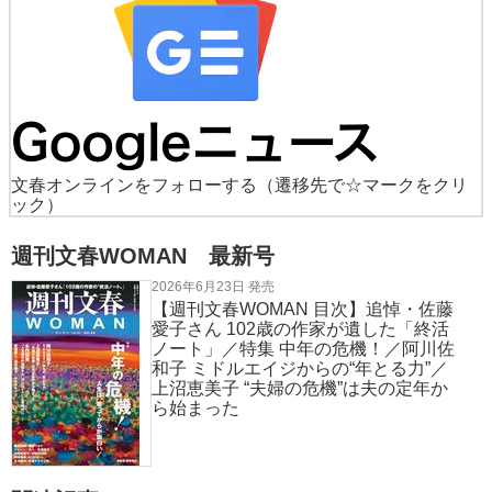
文春オンラインをフォローする
（遷移先で☆マークをクリ
ック）
週刊文春WOMAN 最新号
2026年6月23日 発売
【週刊文春WOMAN 目次】追悼・佐藤
愛子さん 102歳の作家が遺した「終活
ノート」／特集 中年の危機！／阿川佐
和子 ミドルエイジからの“年とる力”／
上沼恵美子 “夫婦の危機”は夫の定年か
ら始まった