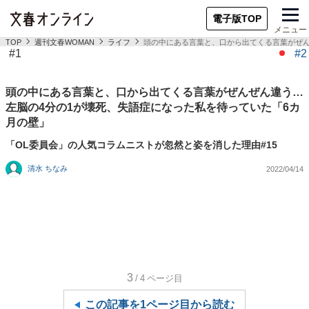
電子版TOP
メニュー
TOP
週刊文春WOMAN
ライフ
頭の中にある言葉と、口から出てくる言葉がぜん
#1
#2
頭の中にある言葉と、口から出てくる言葉がぜんぜん違う…
左脳の4分の1が壊死、失語症になった私を待っていた「6カ
月の壁」
「OL委員会」の人気コラムニストが忽然と姿を消した理由#15
清水 ちなみ
2022/04/14
3
/4
ページ目
この記事を1ページ目から読む