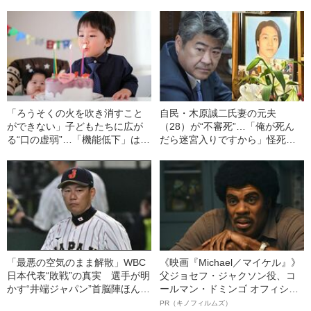
部助教が明かす《インチキ医療
の？
を見破る4つのルール》
「ろうそくの火を吹き消すこと
自民・木原誠二氏妻の元夫
ができない」子どもたちに広が
（28）が“不審死”…「俺が死ん
る“口の虚弱”…「機能低下」はど
だら迷宮入りですから」怪死現
うすれば防げるのか
場を知るキーマンが重大証言
《木原事件に新展開》
「最悪の空気のまま解散」WBC
《映画『Michael／マイケル』》
日本代表“敗戦”の真実 選手が明
父ジョセフ・ジャクソン役、コ
かす“井端ジャパン”首脳陣ほんと
ールマン・ドミンゴ オフィシャ
うの評価「良い距離感だったコ
ルインタビュー“観客を魅了した
PR（キノフィルムズ）