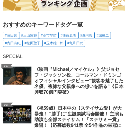
おすすめのキーワードタグ一覧
#藤田晋
#三山凌輝
#高市早苗
#後藤真希
#森岡毅
#城彰二
#内田有紀
#松田聖子
#玉木雄一郎
#亀和田武
SPECIAL
PR
《映画『Michael／マイケル』》父ジョセ
フ・ジャクソン役、コールマン・ドミンゴ
オフィシャルインタビュー“観客を魅了した
名優、複雑な父親像への想いを語る”《日本
興収70億円突破》
PR
《祝59歳》日本中の【ステイサム愛】が大
暴走！ “勝手に”生誕祭試写会開催！ 主演も
助演も全部ステイサム！「ステサミー賞」
爆誕！【応募総数941票 全54作品の栄冠に