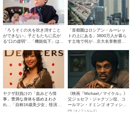
「ろうそくの火を吹き消すこと
「首都圏はロシアン・ルーレッ
ができない」子どもたちに広が
トの上にある」3800万人が暮ら
る“口の虚弱”…「機能低下」はど
す土地で何が…京大名誉教授が
うすれば防げるのか
解説する「首都直下地震」のメ
カニズム
ヤクザ顔負けの「血みどろ情
《映画『Michael／マイケル』》
事」豊満な身体を舐めまわさ
父ジョセフ・ジャクソン役、コ
れ…「自称16歳美少女」怪演
ールマン・ドミンゴ オフィシャ
中、かたせ梨乃（69）の美しす
ルインタビュー“観客を魅了した
PR（キノフィルムズ）
ぎる“熟れ方”
名優、複雑な父親像への想いを
語る”《日本興収70億円突破》