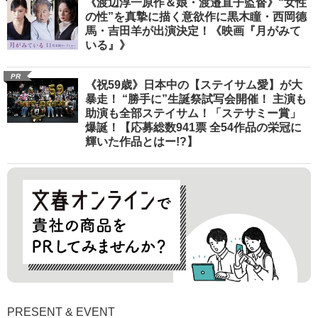
《渡辺淳一原作＆娘・渡邉直子監督》“女性
の性”を真摯に描く意欲作に黒木瞳・西岡德
馬・吉田羊が出演決定！《映画『月がみて
いる』》
PR
《祝59歳》日本中の【ステイサム愛】が大
暴走！ “勝手に”生誕祭試写会開催！ 主演も
助演も全部ステイサム！「ステサミー賞」
爆誕！【応募総数941票 全54作品の栄冠に
輝いた作品とはー!?】
PRESENT & EVENT