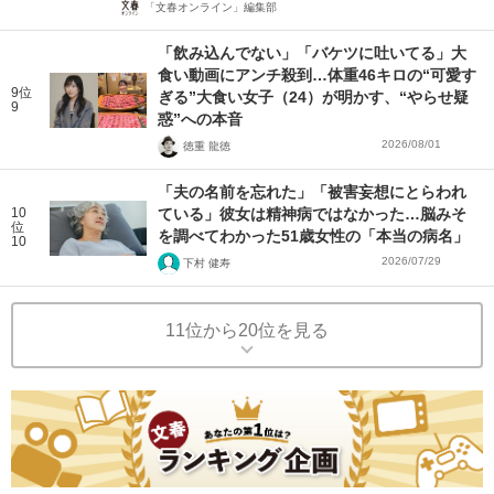
「文春オンライン」編集部
「飲み込んでない」「バケツに吐いてる」大
食い動画にアンチ殺到…体重46キロの“可愛す
9位
ぎる”大食い女子（24）が明かす、“やらせ疑
9
惑”への本音
2026/08/01
徳重 龍徳
「夫の名前を忘れた」「被害妄想にとらわれ
10
ている」彼女は精神病ではなかった…脳みそ
位
を調べてわかった51歳女性の「本当の病名」
10
2026/07/29
下村 健寿
11位から20位を見る