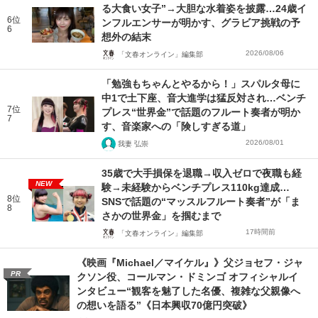
る大食い女子”→大胆な水着姿を披露…24歳イ
6位
ンフルエンサーが明かす、グラビア挑戦の予
6
想外の結末
2026/08/06
「文春オンライン」編集部
「勉強もちゃんとやるから！」スパルタ母に
中1で土下座、音大進学は猛反対され…ベンチ
7位
プレス“世界金”で話題のフルート奏者が明か
7
す、音楽家への「険しすぎる道」
2026/08/01
我妻 弘崇
35歳で大手損保を退職→収入ゼロで夜職も経
NEW
験→未経験からベンチプレス110kg達成…
8位
SNSで話題の“マッスルフルート奏者”が「ま
8
さかの世界金」を掴むまで
17時間前
「文春オンライン」編集部
《映画『Michael／マイケル』》父ジョセフ・ジャ
PR
クソン役、コールマン・ドミンゴ オフィシャルイ
ンタビュー“観客を魅了した名優、複雑な父親像へ
の想いを語る”《日本興収70億円突破》