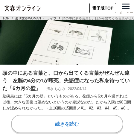
電子版TOP
メニュー
TOP
週刊文春WOMAN
ライフ
頭の中にある言葉と、口から出てくる言葉がぜん
頭の中にある言葉と、口から出てくる言葉がぜんぜん違
う…左脳の4分の1が壊死、失語症になった私を待ってい
た「6カ月の壁」
清水 ちなみ
2022/04/14
脳疾患には「6カ月の壁」というものがある。発症から6カ月を過ぎれば、
以後、大きな回復は望めないというのが定説なのだ。だから入院は90日間
しか認められなかった。（全16回の15回目／#1、#2、#3、#4、#5、#6…
続きを読む