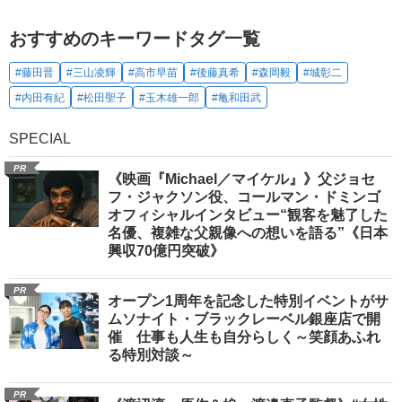
おすすめのキーワードタグ一覧
#藤田晋
#三山凌輝
#高市早苗
#後藤真希
#森岡毅
#城彰二
#内田有紀
#松田聖子
#玉木雄一郎
#亀和田武
SPECIAL
PR
《映画『Michael／マイケル』》父ジョセ
フ・ジャクソン役、コールマン・ドミンゴ
オフィシャルインタビュー“観客を魅了した
名優、複雑な父親像への想いを語る”《日本
興収70億円突破》
PR
オープン1周年を記念した特別イベントがサ
ムソナイト・ブラックレーベル銀座店で開
催 仕事も人生も自分らしく～笑顔あふれ
る特別対談～
PR