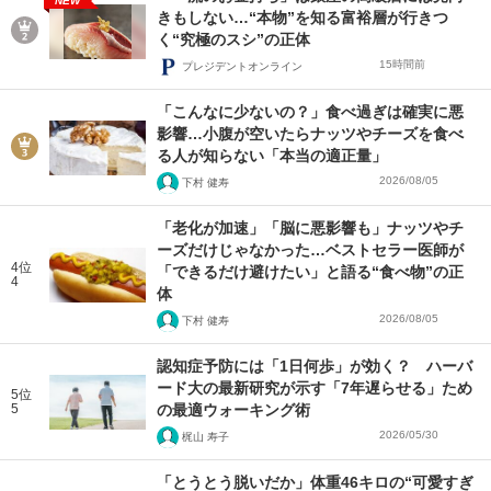
NEW
きもしない…“本物”を知る富裕層が行きつ
く“究極のスシ”の正体
15時間前
プレジデントオンライン
「こんなに少ないの？」食べ過ぎは確実に悪
影響…小腹が空いたらナッツやチーズを食べ
る人が知らない「本当の適正量」
2026/08/05
下村 健寿
「老化が加速」「脳に悪影響も」ナッツやチ
ーズだけじゃなかった…ベストセラー医師が
4位
「できるだけ避けたい」と語る“食べ物”の正
4
体
2026/08/05
下村 健寿
認知症予防には「1日何歩」が効く？ ハーバ
ード大の最新研究が示す「7年遅らせる」ため
5位
5
の最適ウォーキング術
2026/05/30
梶山 寿子
「とうとう脱いだか」体重46キロの“可愛すぎ