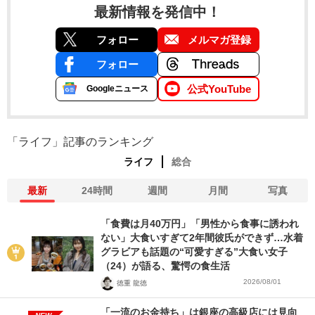
最新情報を発信中！
フォロー
メルマガ登録
フォロー
公式YouTube
Googleニュース
「ライフ」記事のランキング
ライフ
総合
最新
24時間
週間
月間
写真
「食費は月40万円」「男性から食事に誘われ
ない」大食いすぎて2年間彼氏ができず…水着
グラビアも話題の“可愛すぎる”大食い女子
（24）が語る、驚愕の食生活
2026/08/01
徳重 龍徳
「一流のお金持ち」は銀座の高級店には見向