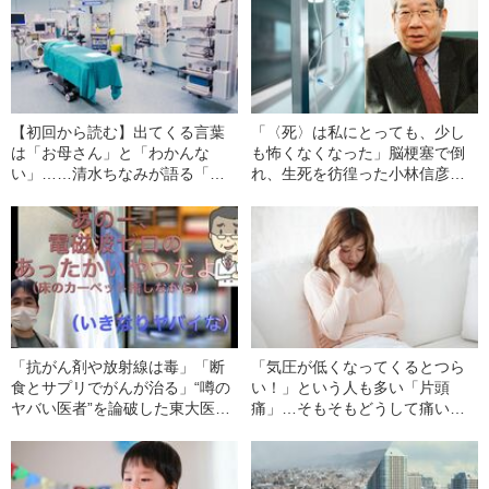
【初回から読む】出てくる言葉
「〈死〉は私にとっても、少し
は「お母さん」と「わかんな
も怖くなくなった」脳梗塞で倒
い」……清水ちなみが語る「左
れ、生死を彷徨った小林信彦が
脳の4分の1が壊死した私」
見た“奇妙な夢”
「抗がん剤や放射線は毒」「断
「気圧が低くなってくるとつら
食とサプリでがんが治る」“噂の
い！」という人も多い「片頭
ヤバい医者”を論破した東大医学
痛」…そもそもどうして痛い
部助教が明かす《インチキ医療
の？
を見破る4つのルール》