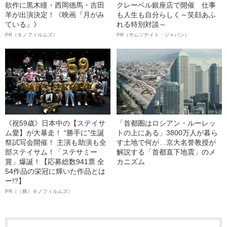
欲作に黒木瞳・西岡德馬・吉田
クレーベル銀座店で開催 仕事
羊が出演決定！《映画『月がみ
も人生も自分らしく～笑顔あふ
ている』》
れる特別対談～
PR（キノフィルムズ）
PR（サムソナイト・ジャパン）
《祝59歳》日本中の【ステイサ
「首都圏はロシアン・ルーレッ
ム愛】が大暴走！ “勝手に”生誕
トの上にある」3800万人が暮ら
祭試写会開催！ 主演も助演も全
す土地で何が…京大名誉教授が
部ステイサム！「ステサミー
解説する「首都直下地震」のメ
賞」爆誕！【応募総数941票 全
カニズム
54作品の栄冠に輝いた作品とは
ー!?】
PR（（株）キノフィルムズ）