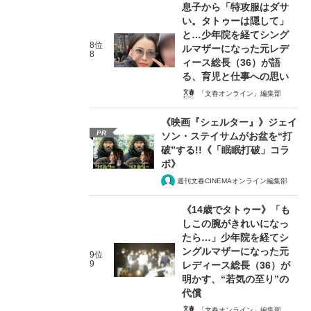
息子から「特攻服はダサ
い。タトゥーは隠して」
と…少年院を経てシング
8位
ルマザーになった元レデ
8
ィース総長（36）が語
る、育児と仕事への思い
「文春オンライン」編集部
《映画『シェルター』》ジェイ
PR
ソン・ステイサムがお盆を“打
破”する!!《「眠眠打破」コラ
ボ》
週刊文春CINEMAオンライン編集部
《14歳でタトゥー》「も
しこの腕がきれいになっ
たら…」少年院を経てシ
ングルマザーになった元
9位
9
レディース総長（36）が
明かす、“若気の至り”の
代償
「文春オンライン」編集部