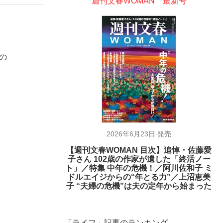
週刊文春WOMAN 最新号
の
2026年6月23日 発売
【週刊文春WOMAN 目次】追悼・佐藤愛
子さん 102歳の作家が遺した「終活ノー
ト」／特集 中年の危機！／阿川佐和子 ミ
ドルエイジからの“年とる力”／上沼恵美
子 “夫婦の危機”は夫の定年から始まった
在記》RM→渋谷で飲み会、JIN→伊豆の...
「ライフ」記事のランキング