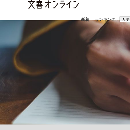
新着
ランキング
カテ
スクープ
ニュー
おすすめのキ
#藤田晋
#三
#玉木雄一郎
「キオクシアの投資の桁は一つ多くてもいい」
終戦から81年