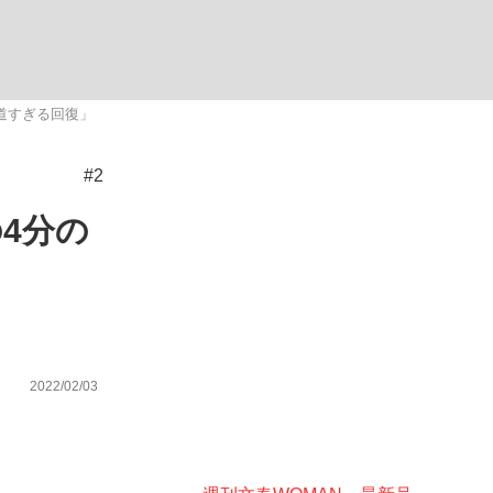
む将棋
道すぎる回復」
#2
4分の
2022/02/03