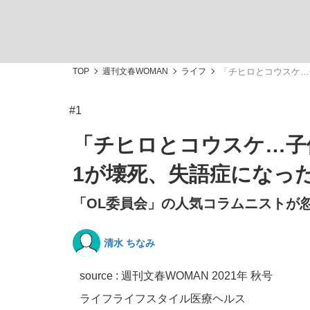
TOP
週刊文春WOMAN
ライフ
「チヒロとコウスケ…
#1
私のあのとき、私のいま
「チヒロとコウスケ…子
1が壊死、失語症になっ
「OL委員会」の人気コラムニストが忽
清水 ちなみ
source :
週刊文春WOMAN 2021年 秋号
キングの誕生を、目撃せよ。
ライフ
ライフスタイル
医療
ヘルス