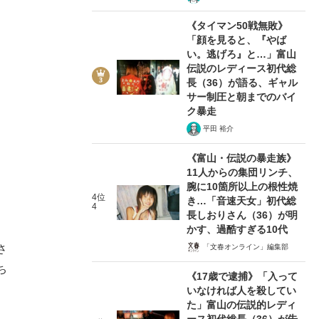
《タイマン50戦無敗》
「顔を見ると、『やば
い。逃げろ』と…」富山
伝説のレディース初代総
長（36）が語る、ギャル
サー制圧と朝までのバイ
ク暴走
平田 裕介
《富山・伝説の暴走族》
11人からの集団リンチ、
腕に10箇所以上の根性焼
4位
き…「音速天女」初代総
4
長しおりさん（36）が明
かす、過酷すぎる10代
「文春オンライン」編集部
さ
ち
《17歳で逮捕》「入って
いなければ人を殺してい
た」富山の伝説的レディ
ース初代総長（36）が告