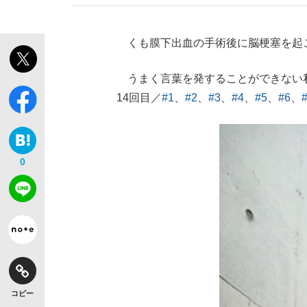
くも膜下出血の手術後に脳梗塞を起こ
うまく言葉を発することができない私
【独自】昭和の大女優・小川真由美（享年86）
14回目／
#1
、
#2
、
#3
、
#4
、
#5
、
#6
、
0
《VIVANT》頼れる相棒・ドラムが認めた“
コピー