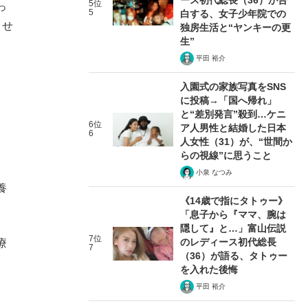
5位
っ
5
白する、女子少年院での
ませ
独房生活と“ヤンキーの更
生”
平田 裕介
、
入園式の家族写真をSNS
に投稿→「国へ帰れ」
と“差別発言”殺到…ケニ
6位
ア人男性と結婚した日本
6
人女性（31）が、“世間か
らの視線”に思うこと
小泉 なつみ
養
《14歳で指にタトゥー》
「息子から『ママ、腕は
隠して』と…」富山伝説
7位
のレディース初代総長
療
7
（36）が語る、タトゥー
を入れた後悔
平田 裕介