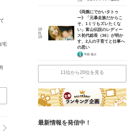
《両腕にでかいタトゥ
ー》「元暴走族だからこ
て
そ、1ミリもズレたくな
10
い」富山伝説のレディー
位
ス初代総長（36）が明か
10
す、2人の子育てと仕事へ
自宅
の思い
平田 裕介
月
11位から20位を見る
最新情報を発信中！