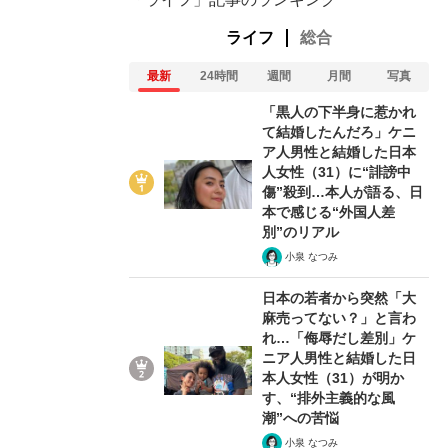
ライフ
総合
最新
24時間
週間
月間
写真
「黒人の下半身に惹かれ
て結婚したんだろ」ケニ
ア人男性と結婚した日本
人女性（31）に“誹謗中
傷”殺到…本人が語る、日
本で感じる“外国人差
別”のリアル
小泉 なつみ
日本の若者から突然「大
麻売ってない？」と言わ
れ…「侮辱だし差別」ケ
ニア人男性と結婚した日
本人女性（31）が明か
す、“排外主義的な風
潮”への苦悩
小泉 なつみ