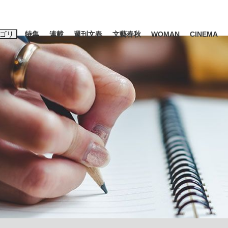
ゴリ
特集
連載
週刊文春
文藝春秋
WOMAN
CINEMA
キーワード入力
ス
エンタメ
ライフ
ビジネス
ーワードタグ一覧
山凌輝
#高市早苗
#後藤真希
#森岡毅
#城彰二
#内田有紀
#亀和田武
時価総額が一時トヨタ超え...
日本生まれの