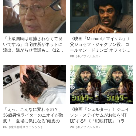
の葛藤」
「上級国民は逮捕されなくて良
《映画『Michael／マイケル』》
いですね」自宅住所がネットに
父ジョセフ・ジャクソン役、コ
流出、嫌がらせ電話も…《12人
ールマン・ドミンゴ オフィシャ
死傷の池袋暴走事故》飯塚幸三
ルインタビュー“観客を魅了した
PR（キノフィルムズ）
の長男が直面した「加害者家族
名優、複雑な父親像への想いを
への暴力」
語る”《日本興収70億円突破》
「えっ、こんなに変わるの？」
《映画『シェルター』》ジェイ
36歳男性ライターのニオイが激
ソン・ステイサムがお盆を“打
変！ 夏場に気になる“頭皮のニ
破”する!!《「眠眠打破」コラ
オイ”や“ベタつき”を解消す
ボ》
PR（株式会社スヴェンソン）
PR（キノフィルムズ）
る、“ウィッグのスペシャリス