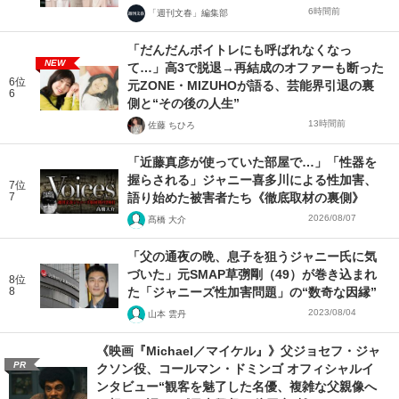
6時間前
「週刊文春」編集部
「だんだんボイトレにも呼ばれなくなっ
NEW
て…」高3で脱退→再結成のオファーも断った
6位
元ZONE・MIZUHOが語る、芸能界引退の裏
6
側と“その後の人生”
13時間前
佐藤 ちひろ
「近藤真彦が使っていた部屋で…」「性器を
握らされる」ジャニー喜多川による性加害、
7位
7
語り始めた被害者たち《徹底取材の裏側》
2026/08/07
髙橋 大介
「父の通夜の晩、息子を狙うジャニー氏に気
づいた」元SMAP草彅剛（49）が巻き込まれ
8位
8
た「ジャニーズ性加害問題」の“数奇な因縁”
2023/08/04
山本 雲丹
《映画『Michael／マイケル』》父ジョセフ・ジャ
PR
クソン役、コールマン・ドミンゴ オフィシャルイ
ンタビュー“観客を魅了した名優、複雑な父親像へ