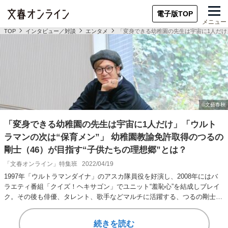
電子版TOP
メニュー
TOP
インタビュー／対談
エンタメ
「変身できる幼稚園の先生は宇宙に1人だけ」
「変身できる幼稚園の先生は宇宙に1人だけ」「ウルト
ラマンの次は“保育メン”」 幼稚園教諭免許取得のつるの
剛士（46）が目指す“子供たちの理想郷”とは？
「文春オンライン」特集班
2022/04/19
1997年「ウルトラマンダイナ」のアスカ隊員役を好演し、2008年にはバ
ラエティ番組「クイズ！ヘキサゴン」でユニット“羞恥心”を結成しブレイ
ク。その後も俳優、タレント、歌手などマルチに活躍する、つるの剛士さ
ん（46…
続きを読む