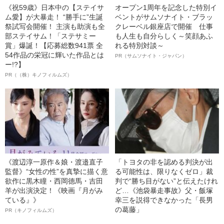
《祝59歳》日本中の【ステイサ
オープン1周年を記念した特別イ
ム愛】が大暴走！ “勝手に”生誕
ベントがサムソナイト・ブラッ
祭試写会開催！ 主演も助演も全
クレーベル銀座店で開催 仕事
部ステイサム！「ステサミー
も人生も自分らしく～笑顔あふ
賞」爆誕！【応募総数941票 全
れる特別対談～
54作品の栄冠に輝いた作品とは
PR（サムソナイト・ジャパン）
ー!?】
PR（（株）キノフィルムズ）
《渡辺淳一原作＆娘・渡邉直子
「トヨタの非を認める判決が出
監督》“女性の性”を真摯に描く意
る可能性は、限りなくゼロ」裁
欲作に黒木瞳・西岡德馬・吉田
判で“勝ち目がない”と伝えたけれ
羊が出演決定！《映画『月がみ
ど…《池袋暴走事故》父・飯塚
ている』》
幸三を説得できなかった「長男
の葛藤」
PR（キノフィルムズ）