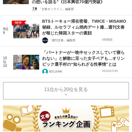
の想いを語る”《日本興収70億円突破》
「文春オンライン」編集部
BTSトーキョー滞在密着、TWICE・MISAMO
NEW
秘録、ルセラフィム焼肉デート撮…週刊文春
9位
9
が報じた韓国スターの素顔
5時間前
「週刊文春」編集部
「パートナーが一晩中セックスしていて寝ら
10
れない」と解散に至った女子ペアも…オリン
位
ピック選手村の“知られざる性事情”とは
10
2024/07/30
辰巳JUNK
11位から20位を見る