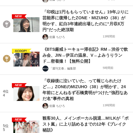
「印税は1円ももらっていません」19年ぶりに
NEW
芸能界に復帰したZONE・MIZUHO（38）が
明かす、紅白3年連続出場したのに“月収8万
円”だった絶頂期
13時間前
佐藤 ちひろ
《BTS厳戒トーキョー滞在記》RM→渋谷で飲
SCOOP!
み会、JIN→伊豆の温泉、V→よみうりラン
ド…密着撮！【無料公開】
5時間前
「週刊文春」編集部
「収録後に泣いていた、って報じられたけ
NEW
ど…」ZONEのMIZUHO（38）が明かす、24
4位
年前にとんねるず石橋貴明がつけた“強烈なあ
4
だ名”事件の真相
13時間前
佐藤 ちひろ
観客30人、メインボーカル脱退…M!LKが「ポ
NEW
スト嵐」に上り詰めるまでの12年《ブレイク
5位
5
秘話》