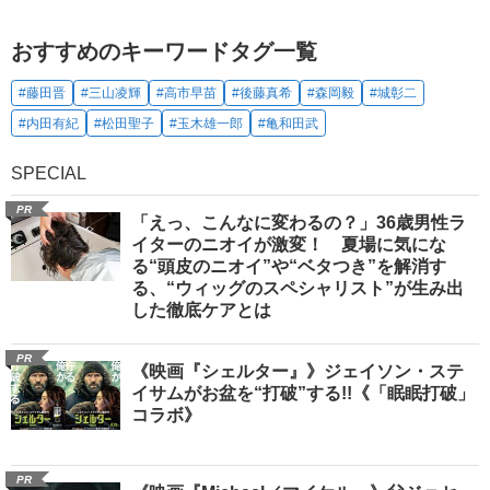
おすすめのキーワードタグ一覧
#藤田晋
#三山凌輝
#高市早苗
#後藤真希
#森岡毅
#城彰二
#内田有紀
#松田聖子
#玉木雄一郎
#亀和田武
SPECIAL
PR
「えっ、こんなに変わるの？」36歳男性ラ
イターのニオイが激変！ 夏場に気にな
る“頭皮のニオイ”や“ベタつき”を解消す
る、“ウィッグのスペシャリスト”が生み出
した徹底ケアとは
PR
《映画『シェルター』》ジェイソン・ステ
イサムがお盆を“打破”する!!《「眠眠打破」
コラボ》
PR