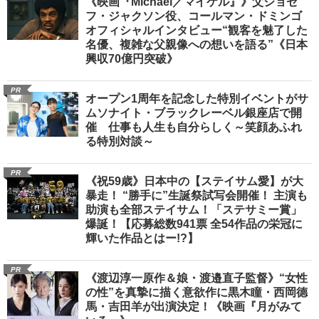
《映画『Michael／マイケル』》父ジョセ
フ・ジャクソン役、コールマン・ドミンゴ
オフィシャルインタビュー“観客を魅了した
名優、複雑な父親像への想いを語る”《日本
興収70億円突破》
PR
オープン1周年を記念した特別イベントがサ
ムソナイト・ブラックレーベル銀座店で開
催 仕事も人生も自分らしく～笑顔あふれ
る特別対談～
PR
《祝59歳》日本中の【ステイサム愛】が大
暴走！ “勝手に”生誕祭試写会開催！ 主演も
助演も全部ステイサム！「ステサミー賞」
爆誕！【応募総数941票 全54作品の栄冠に
輝いた作品とはー!?】
PR
《渡辺淳一原作＆娘・渡邉直子監督》“女性
の性”を真摯に描く意欲作に黒木瞳・西岡德
馬・吉田羊が出演決定！《映画『月がみて