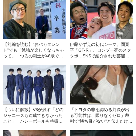
【前編を読む】“おバカタレン
伊藤かずえの初代シーマ、間寛
ト”でも「勉強が楽しくなっちゃ
平「GT-R」、ロンブー亮のスタ
って」 つるの剛士が46歳で幼
タボ…SNSで紹介された芸能人
稚園教諭免許を取得した理由
の“自慢の旧車”23選
「幼稚園で号泣しちゃいまし
た」
【ついに解散】V6が残す「どの
「トヨタの非を認める判決が出
ジャニーズも達成できなかった
る可能性は、限りなくゼロ」裁
こと」 バレーボールも特撮美
判で“勝ち目がない”と伝えたけれ
男子も彼らが始まりだった
ど…《池袋暴走事故》父・飯塚
幸三を説得できなかった「長男