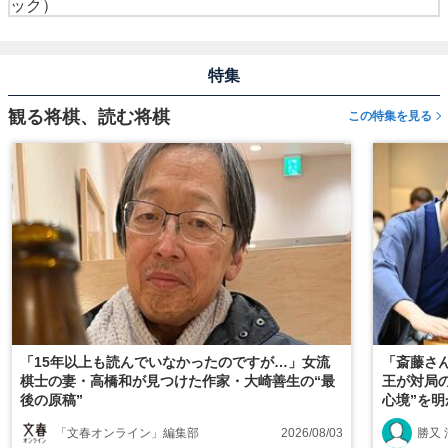
ック）
特集
観る将棋、読む将棋
この特集を見る
「15年以上も読んでいなかったのですが…」女流
「斎藤さ
棋士の妻・高橋和が見つけた作家・大崎善生の“最
王が対局
後の原稿”
心境”を
「文春オンライン」編集部
2026/08/03
勝又 