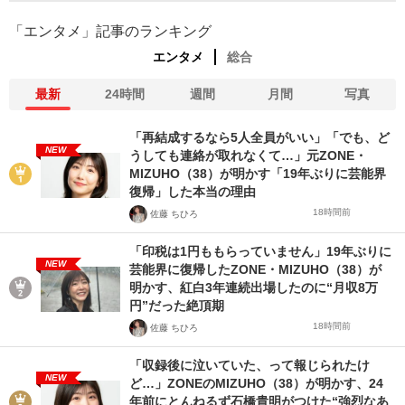
「エンタメ」記事のランキング
エンタメ
総合
最新
24時間
週間
月間
写真
「再結成するなら5人全員がいい」「でも、ど
NEW
うしても連絡が取れなくて…」元ZONE・
MIZUHO（38）が明かす「19年ぶりに芸能界
復帰」した本当の理由
18時間前
佐藤 ちひろ
「印税は1円ももらっていません」19年ぶりに
NEW
芸能界に復帰したZONE・MIZUHO（38）が
明かす、紅白3年連続出場したのに“月収8万
円”だった絶頂期
18時間前
佐藤 ちひろ
「収録後に泣いていた、って報じられたけ
NEW
ど…」ZONEのMIZUHO（38）が明かす、24
年前にとんねるず石橋貴明がつけた“強烈なあ