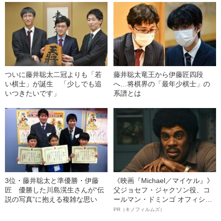
ついに藤井聡太二冠よりも「若
藤井聡太竜王から伊藤匠四段
い棋士」が誕生 「少しでも追
へ…将棋界の「最年少棋士」の
いつきたいです」
系譜とは
3位・藤井聡太と準優勝・伊藤
《映画『Michael／マイケル』》
匠 優勝した川島滉生さんが“伝
父ジョセフ・ジャクソン役、コ
説の写真”に抱える複雑な思い
ールマン・ドミンゴ オフィシャ
ルインタビュー“観客を魅了した
PR（キノフィルムズ）
名優、複雑な父親像への想いを