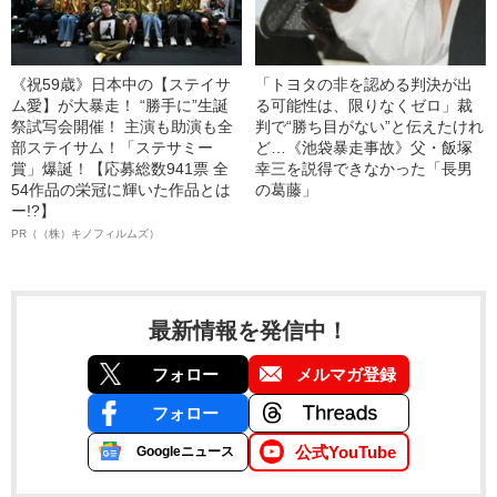
《祝59歳》日本中の【ステイサ
「トヨタの非を認める判決が出
ム愛】が大暴走！ “勝手に”生誕
る可能性は、限りなくゼロ」裁
祭試写会開催！ 主演も助演も全
判で“勝ち目がない”と伝えたけれ
部ステイサム！「ステサミー
ど…《池袋暴走事故》父・飯塚
賞」爆誕！【応募総数941票 全
幸三を説得できなかった「長男
54作品の栄冠に輝いた作品とは
の葛藤」
ー!?】
PR（（株）キノフィルムズ）
最新情報を発信中！
フォロー
メルマガ登録
フォロー
公式YouTube
Googleニュース