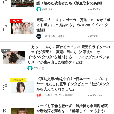
7
語り始めた被害者たち《徹底取材の裏側》
2026/08/07
髙橋 大介
観客30人、メインボーカル脱退…M!LKが「ポ
NEW
スト嵐」に上り詰めるまでの12年《ブレイク
8位
8
秘話》
11時間前
「週刊文春」編集部
「えっ、こんなに変わるの？」36歳男性ライターの
PR
ニオイが激変！ 夏場に気になる“頭皮のニオ
イ”や“ベタつき”を解消する、“ウィッグのスペシャ
リスト”が生み出した徹底ケアとは
二瓶 仁志
《真剣交際2年を告白》“日本一のコスプレイ
SCOOP!
ヤー”えなこに直撃インタビュー「彼がメンタ
9位
9
ルを支えてくれました」
2021/07/01
「文春オンライン」特集班
ヌードも不倫も厭わず、離婚後も市川海老蔵
10
や勝地涼と浮名を…「離婚してモテるように
位