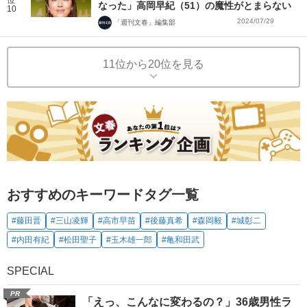
なった」高岡早紀（51）の魔性がとまらない
10
2024/07/29
「週刊文春」編集部
11位から20位を見る
おすすめのキーワードタグ一覧
#藤田晋
#三山凌輝
#高市早苗
#後藤真希
#森岡毅
#城彰二
#内田有紀
#松田聖子
#玉木雄一郎
#亀和田武
SPECIAL
PR
「えっ、こんなに変わるの？」36歳男性ラ