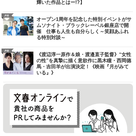
輝いた作品とはー!?】
PR
オープン1周年を記念した特別イベントがサ
ムソナイト・ブラックレーベル銀座店で開
催 仕事も人生も自分らしく～笑顔あふれ
る特別対談～
PR
《渡辺淳一原作＆娘・渡邉直子監督》“女性
の性”を真摯に描く意欲作に黒木瞳・西岡德
馬・吉田羊が出演決定！《映画『月がみて
いる』》