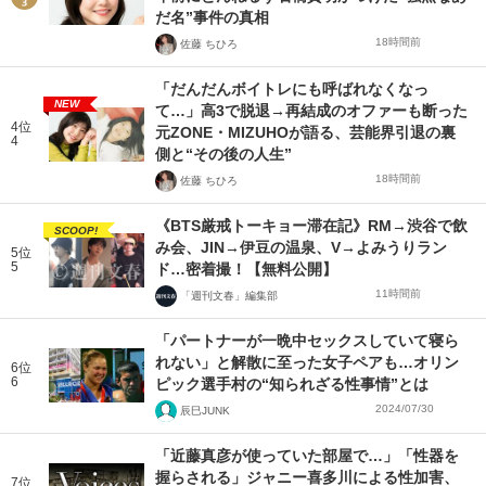
だ名”事件の真相
18時間前
佐藤 ちひろ
「だんだんボイトレにも呼ばれなくなっ
NEW
て…」高3で脱退→再結成のオファーも断った
4位
元ZONE・MIZUHOが語る、芸能界引退の裏
4
側と“その後の人生”
18時間前
佐藤 ちひろ
《BTS厳戒トーキョー滞在記》RM→渋谷で飲
SCOOP!
み会、JIN→伊豆の温泉、V→よみうりラン
5位
5
ド…密着撮！【無料公開】
11時間前
「週刊文春」編集部
「パートナーが一晩中セックスしていて寝ら
れない」と解散に至った女子ペアも…オリン
6位
6
ピック選手村の“知られざる性事情”とは
2024/07/30
辰巳JUNK
「近藤真彦が使っていた部屋で…」「性器を
握らされる」ジャニー喜多川による性加害、
7位