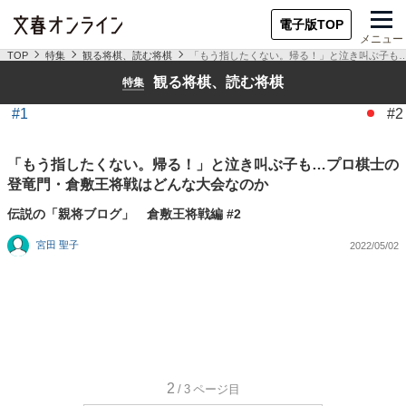
電子版TOP
メニュー
TOP
特集
観る将棋、読む将棋
「もう指したくない。帰る！」と泣き叫ぶ子も
観る将棋、読む将棋
特集
#1
#2
「もう指したくない。帰る！」と泣き叫ぶ子も…プロ棋士の
登竜門・倉敷王将戦はどんな大会なのか
伝説の「親将ブログ」 倉敷王将戦編 #2
宮田 聖子
2022/05/02
2
/3
ページ目