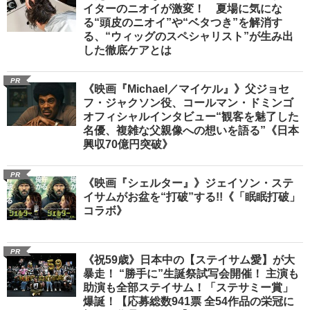
イターのニオイが激変！ 夏場に気にな
る“頭皮のニオイ”や“ベタつき”を解消す
る、“ウィッグのスペシャリスト”が生み出
した徹底ケアとは
PR
《映画『Michael／マイケル』》父ジョセ
フ・ジャクソン役、コールマン・ドミンゴ
オフィシャルインタビュー“観客を魅了した
名優、複雑な父親像への想いを語る”《日本
興収70億円突破》
PR
《映画『シェルター』》ジェイソン・ステ
イサムがお盆を“打破”する!!《「眠眠打破」
コラボ》
PR
《祝59歳》日本中の【ステイサム愛】が大
暴走！ “勝手に”生誕祭試写会開催！ 主演も
助演も全部ステイサム！「ステサミー賞」
爆誕！【応募総数941票 全54作品の栄冠に