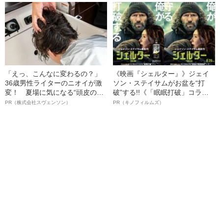
語る”《日本興収70億円突破》
「えっ、こんなに変わるの？」
《映画『シェルター』》ジェイ
36歳男性ライターのニオイが激
ソン・ステイサムがお盆を“打
変！ 夏場に気になる“頭皮のニ
破”する!!《「眠眠打破」コラ
オイ”や“ベタつき”を解消す
ボ》
PR（株式会社スヴェンソン）
PR（キノフィルムズ）
る、“ウィッグのスペシャリス
ト”が生み出した徹底ケアとは