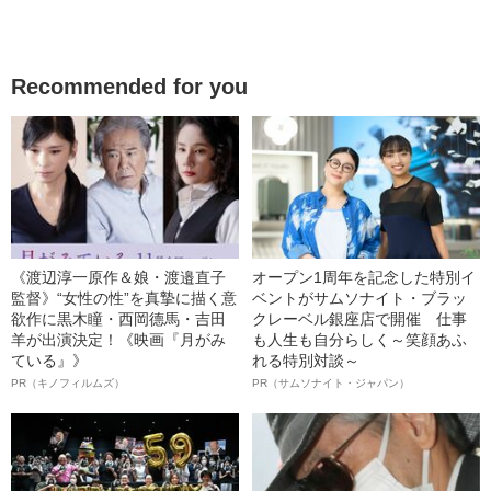
Recommended for you
《渡辺淳一原作＆娘・渡邉直子
オープン1周年を記念した特別イ
監督》“女性の性”を真摯に描く意
ベントがサムソナイト・ブラッ
欲作に黒木瞳・西岡德馬・吉田
クレーベル銀座店で開催 仕事
羊が出演決定！《映画『月がみ
も人生も自分らしく～笑顔あふ
ている』》
れる特別対談～
PR（キノフィルムズ）
PR（サムソナイト・ジャパン）