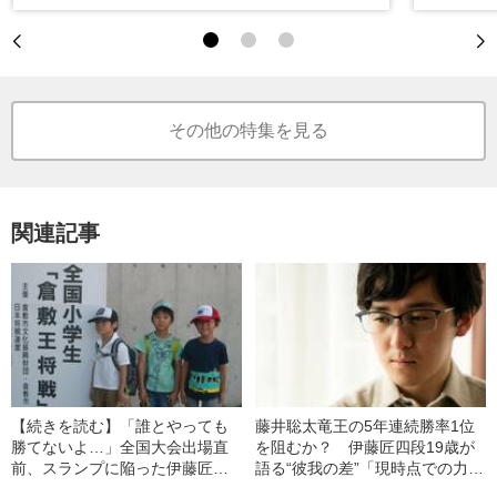
その他の特集を見る
関連記事
【続きを読む】「誰とやっても
藤井聡太竜王の5年連続勝率1位
勝てないよ…」全国大会出場直
を阻むか？ 伊藤匠四段19歳が
前、スランプに陥った伊藤匠少
語る“彼我の差”「現時点での力の
年に父親がかけた言葉とは
差がかなりある」