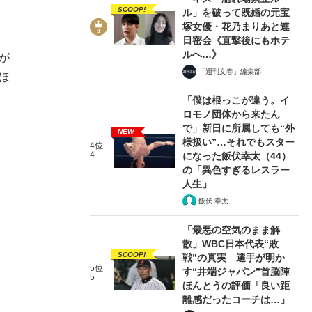
SCOOP!
ル」を破って既婚の元宝
塚女優・花乃まりあと連
日密会《直撃後にもホテ
ルへ…》
が
「週刊文春」編集部
ほ
「僕は根っこが違う。イ
ロモノ団体から来たん
で」新日に所属しても“外
NEW
様扱い”…それでもスター
4位
4
になった飯伏幸太（44）
の「異色すぎるレスラー
人生」
飯伏 幸太
「最悪の空気のまま解
散」WBC日本代表“敗
SCOOP!
戦”の真実 選手が明か
5位
す“井端ジャパン”首脳陣
5
ほんとうの評価「良い距
離感だったコーチは…」