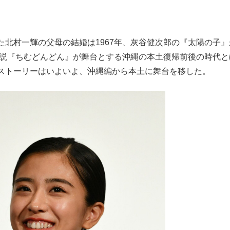
北村一輝の父母の結婚は1967年、灰谷健次郎の『太陽の子』
小説『ちむどんどん』が舞台とする沖縄の本土復帰前後の時代と
ストーリーはいよいよ、沖縄編から本土に舞台を移した。