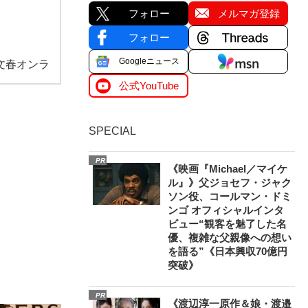
フォロー
メルマガ登録
フォロー
Googleニュース
文春オンラ
公式YouTube
SPECIAL
PR
《映画『Michael／マイケ
ル』》父ジョセフ・ジャク
ソン役、コールマン・ドミ
ンゴ オフィシャルインタ
ビュー“観客を魅了した名
優、複雑な父親像への想い
を語る”《日本興収70億円
突破》
PR
《渡辺淳一原作＆娘・渡邉