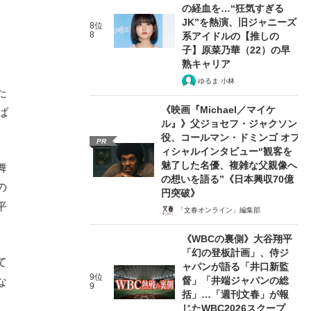
の経血を…“狂気すぎる
JK”を熱演、旧ジャニーズ
8位
8
系アイドルの【推しの
子】原菜乃華（22）の早
熟キャリア
ゆるま 小林
た
《映画『Michael／マイケ
ば
ル』》父ジョセフ・ジャクソン
役、コールマン・ドミンゴ オフ
PR
ィシャルインタビュー“観客を
魅了した名優、複雑な父親像へ
舞
の想いを語る”《日本興収70億
の
円突破》
平
「文春オンライン」編集部
《WBCの裏側》大谷翔平
「幻の登板計画」、侍ジ
て
ャパンが語る「井口新監
9位
督」「井端ジャパンの総
な
9
括」…「週刊文春」が報
じたWBC2026スクープ