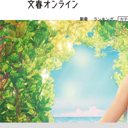
新着
ランキング
カテ
スクープ
ニュー
おすすめのキ
#藤田晋
#三
#玉木雄一郎
「90%は失敗する。でも…」本田圭佑が初め
終戦から81年