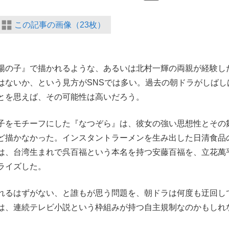
この記事の画像（23枚）
陽の子』で描かれるような、あるいは北村一輝の両親が経験し
はないか、という見方がSNSでは多い。過去の朝ドラがしばし
とを思えば、その可能性は高いだろう。
子をモチーフにした『なつぞら』は、彼女の強い思想性とその
ど描かなかった。インスタントラーメンを生み出した日清食品
は、台湾生まれで呉百福という本名を持つ安藤百福を、立花萬
ライズした。
れるはずがない、と誰もが思う問題を、朝ドラは何度も迂回し
は、連続テレビ小説という枠組みが持つ自主規制なのかもしれ