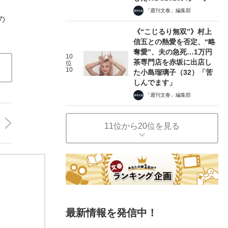
「週刊文春」編集部
の
《“こじるり無双”》村上
信五との熱愛を否定、“略
奪愛”、夫の急死…1万円
10
茶専門店を赤坂に出店し
位
10
た小島瑠璃子（32）「苦
しんでます」
「週刊文春」編集部
11位から20位を見る
最新情報を発信中！