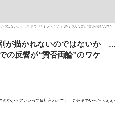
いまさら聞け
のではないか」…朝ドラ『ちむどんどん』SNSでの反響が“賛否両論”のワケ
別が描かれないのではないか」
手が証言した“NPB聞...
「クマが悪者扱いされているの
での反響が“賛否両論”のワケ
もっと見る
沖縄やからアカンって最初言われて」「九州までやったらええ
カー日本代表・森保一監督...