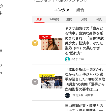
「エンタメ」記事のランキング
タ
エンタメ
総合
本
最新
24時間
週間
月間
写真
ヤクザ顔負けの「血みど
ろ情事」豊満な身体を舐
NEW
めまわされ…「自称16歳
美少女」怪演中、かたせ
梨乃（69）の美しすぎ
児
る“熟れ方”
ゆるま 小林
ワ
「敗因分析は一切聞かれ
ら
なかった」侍ジャパン選
SCOOP!
手が証言した“NPB聞き取
り調査”の実態「選手から
次期監督の要求は…」
「週刊文春」編集部
三山凌輝が妻・趣里との
「キス・濡れ場禁止ルー