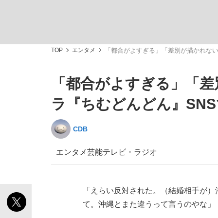
TOP
エンタメ
「都合がよすぎる」「差別が描かれない
「都合がよすぎる」「差
「敗因分析は一切聞かれなかった」侍ジャパン選
キングの誕生を、目撃せよ。
ラ『ちむどんどん』SNS
CDB
エンタメ
芸能
テレビ・ラジオ
the Style
「えらい反対された。（結婚相手が）
て。沖縄とまた違うって言うのやな」
「目標達成できなかったからと言って…」サッ