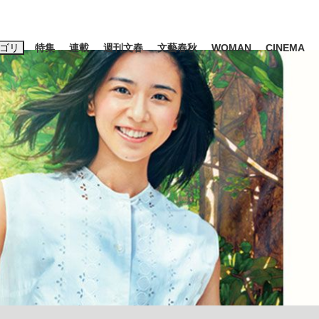
ゴリ
特集
連載
週刊文春
文藝春秋
WOMAN
CINEMA
キーワード入力
ス
エンタメ
ライフ
ビジネス
ーワードタグ一覧
山凌輝
#高市早苗
#後藤真希
#森岡毅
#城彰二
#内田有紀
観る将棋、読
#亀和田武
て明かした日本代表監督に...
「最悪の空気のまま解散」W