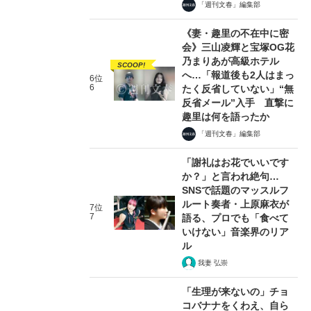
「週刊文春」編集部
《妻・趣里の不在中に密
会》三山凌輝と宝塚OG花
乃まりあが高級ホテル
SCOOP!
へ…「報道後も2人はまっ
6位
6
たく反省していない」“無
反省メール”入手 直撃に
趣里は何を語ったか
「週刊文春」編集部
「謝礼はお花でいいです
か？」と言われ絶句…
SNSで話題のマッスルフ
ルート奏者・上原麻衣が
7位
7
語る、プロでも「食べて
いけない」音楽界のリア
ル
我妻 弘崇
「生理が来ないの」チョ
コバナナをくわえ、自ら