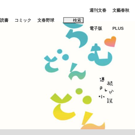
週刊文春
文藝春秋
読書
コミック
文春野球
検索
電子版
PLUS
インタビュー
読書
#松田聖子
む将棋
BC日本代表“敗戦”の真実 選手が明かす...