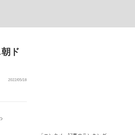
ない資産運用のすべて
…朝ド
が悲しい」『北の国から』倉本聰氏（91...
2022/05/18
っ