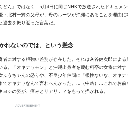
どん』ではなく、5月4日に同じNHKで放送されたドキュメン
もっと見る
優・北村一輝の父母が、母のルーツが沖縄にあることを理由に
た過去を振り返った言葉だ。
かれないのでは、という懸念
身者に対する根強い差別が存在した。それは灰谷健次郎による
いる。「オキナワモン」と沖縄出身者を蔑む料亭の女将に対す
女ふうちゃんの怒りや、不良少年仲間に「根性ないな、オキナ
までオキナワなんて言わへんかった。…（中略）…これでお前
キヨシの姿が、痛みとリアリティをもって描かれる。
ADVERTISEMENT