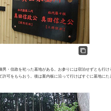
嫡男・信政を祀った墓地がある。お参りには宿泊せずとも行け
て許可をもらおう。後は案内板に沿って行けばすぐに墓地にた