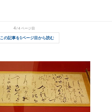
いまさら聞け
4
/4
ページ目
この記事を1ページ目から読む
手が証言した“NPB聞...
「クマが悪者扱いされているの
もっと見る
カー日本代表・森保一監督...