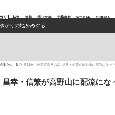
ゴリ
特集
連載
週刊文春
文藝春秋
WOMAN
CINEMA
氏ゆかりの地をめぐる
キーワード入力
ス
エンタメ
ライフ
ビジネス
ーワードタグ一覧
山凌輝
#高市早苗
#後藤真希
#森岡毅
#城彰二
#内田有紀
りの地をめぐる
第11回【蓮華定院その1】昌幸・信繁が高野山に配流になっ
観る将棋、読
#亀和田武
1】昌幸・信繁が高野山に配流にな
て明かした日本代表監督に...
「最悪の空気のまま解散」W