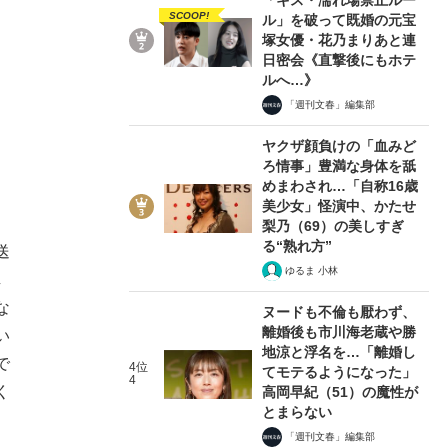
SCOOP!
ル」を破って既婚の元宝
塚女優・花乃まりあと連
日密会《直撃後にもホテ
ルへ…》
「週刊文春」編集部
ヤクザ顔負けの「血みど
ろ情事」豊満な身体を舐
めまわされ…「自称16歳
美少女」怪演中、かたせ
梨乃（69）の美しすぎ
る“熟れ方”
送
ゆるま 小林
し
な
ヌードも不倫も厭わず、
離婚後も市川海老蔵や勝
い
地涼と浮名を…「離婚し
で
4位
てモテるようになった」
4
く
高岡早紀（51）の魔性が
とまらない
「週刊文春」編集部