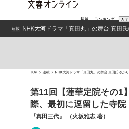
新着
ランキング
カテ
NHK大河ドラマ「真田丸」の舞台 真田
連載
スクープ
ニュー
おすすめのキ
#藤田晋
#三
TOP
連載
NHK大河ドラマ「真田丸」の舞台 真田氏ゆか
#玉木雄一郎
第11回【蓮華定院その
際、最初に逗留した寺院
「90%は失敗する。でも…」本田圭佑が初め
終戦から81年
『真田三代』 （火坂雅志 著）