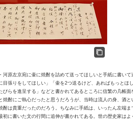
もっと見る
・河原左京宛に壷に焼酎を詰めて送ってほしいと手紙に書いて
に目張りをしてほしい」「壷を2つ送るけど、あればもっとほ
たびらを進呈する」などと書かれてあるところに信繁の几帳面
と焼酎にご執心だったと思うだろうが、当時は流人の身、酒と
焼酎は貴重だったのだろう。ちなみに手紙は、いったん左端ま
最初に書いた文の行間に追伸が書かれてある。世の歴史家はよ
。