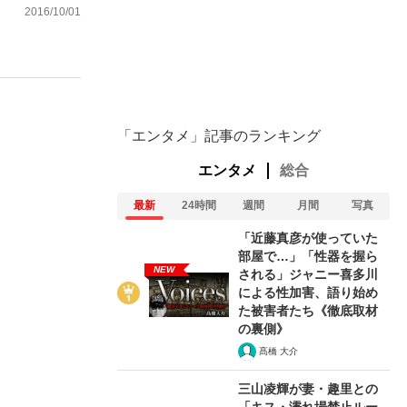
2016/10/01
ない資産運用のすべて
「エンタメ」記事のランキング
が悲しい」『北の国から』倉本聰氏（91...
エンタメ
総合
最新
24時間
週間
月間
写真
「近藤真彦が使っていた
部屋で…」「性器を握ら
NEW
される」ジャニー喜多川
による性加害、語り始め
た被害者たち《徹底取材
の裏側》
髙橋 大介
三山凌輝が妻・趣里との
「キス・濡れ場禁止ルー