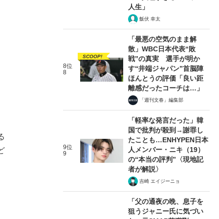
人生」
飯伏 幸太
「最悪の空気のまま解
散」WBC日本代表“敗
SCOOP!
戦”の真実 選手が明か
8位
す“井端ジャパン”首脳陣
8
ほんとうの評価「良い距
離感だったコーチは…」
「週刊文春」編集部
「軽率な発言だった」韓
国で批判が殺到→謝罪し
る
たことも…ENHYPEN日本
9位
人メンバー・ニキ（19）
ど
9
の“本当の評判”〈現地記
者が解説〉
吉崎 エイジーニョ
「父の通夜の晩、息子を
狙うジャニー氏に気づい