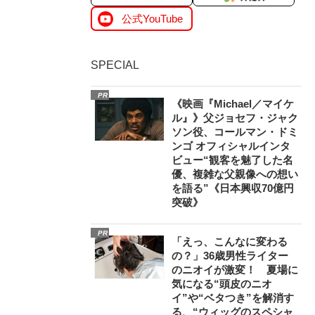
公式YouTube
SPECIAL
PR
《映画『Michael／マイケ
ル』》父ジョセフ・ジャク
ソン役、コールマン・ドミ
ンゴ オフィシャルインタ
ビュー“観客を魅了した名
優、複雑な父親像への想い
を語る”《日本興収70億円
突破》
PR
「えっ、こんなに変わる
の？」36歳男性ライター
のニオイが激変！ 夏場に
気になる“頭皮のニオ
イ”や“ベタつき”を解消す
る、“ウィッグのスペシャ