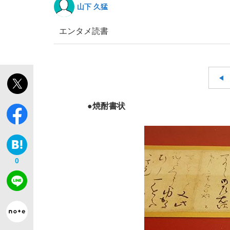
山下 久猛
エンタメ
読書
「敗因分析は一切聞かれなかった」侍ジャパン選
キングの誕生を、目撃せよ。
●焼酎書状
0
the Style
「目標達成できなかったからと言って…」サッ