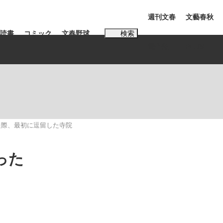
週刊文春
文藝春秋
読書
コミック
文春野球
検索
電子版
PLUS
インタビュー
読書
#松田聖子
た際、最初に逗留した寺院
む将棋
った
BC日本代表“敗戦”の真実 選手が明かす...