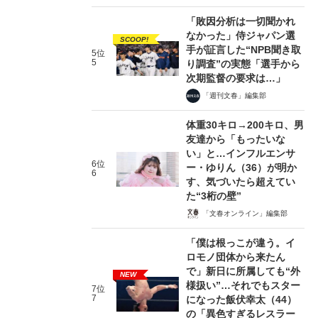
「敗因分析は一切聞かれ
なかった」侍ジャパン選
SCOOP!
手が証言した“NPB聞き取
5位
5
り調査”の実態「選手から
次期監督の要求は…」
「週刊文春」編集部
体重30キロ→200キロ、男
友達から「もったいな
い」と…インフルエンサ
6位
ー・ゆりん（36）が明か
6
す、気づいたら超えてい
た“3桁の壁”
「文春オンライン」編集部
「僕は根っこが違う。イ
ロモノ団体から来たん
で」新日に所属しても“外
NEW
様扱い”…それでもスター
7位
7
になった飯伏幸太（44）
の「異色すぎるレスラー