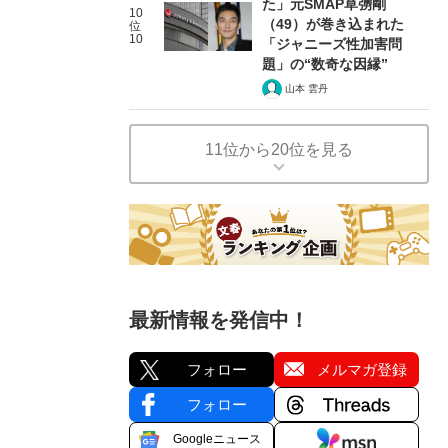
た」元SMAP草彅剛
10
（49）が巻き込まれた
位
10
「ジャニーズ性加害問
題」の“数奇な因縁”
山本 雲丹
11位から20位を見る
最新情報を発信中！
フォロー
メルマガ登録
フォロー
Googleニュース