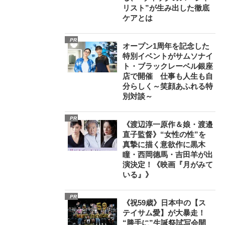
リスト”が生み出した徹底
ケアとは
PR
オープン1周年を記念した
特別イベントがサムソナイ
ト・ブラックレーベル銀座
店で開催 仕事も人生も自
分らしく～笑顔あふれる特
別対談～
PR
《渡辺淳一原作＆娘・渡邉
直子監督》“女性の性”を
真摯に描く意欲作に黒木
瞳・西岡德馬・吉田羊が出
演決定！《映画『月がみて
いる』》
PR
《祝59歳》日本中の【ス
テイサム愛】が大暴走！
“勝手に”生誕祭試写会開