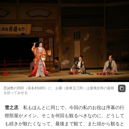
思誠塾の岡田（喜多村緑郎）に、お園（坂東玉三郎）は攘夷女郎の最期
を語ってみせる
雪之丞
私もほんとに同じで。今回の私のお役は序幕の行
燈部屋がメイン。そこを何回も観るべきなのに、どうして
も続きが観たくなって、最後まで観て、また頭から観ると