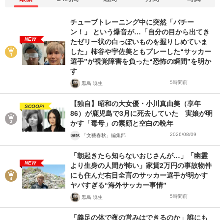
チューブトレーニング中に突然「バチー
ン！」 という爆音が…「自分の目から出てき
NEW
たゼリー状の白っぽいものを握りしめていま
した」柿谷や宇佐美ともプレーした“サッカー
選手”が視覚障害を負った“恐怖の瞬間”を明か
す
5時間前
黒島 暁生
【独自】昭和の大女優・小川真由美（享年
SCOOP!
86）が鹿児島で3月に死去していた 実娘が明
かす「毒母」の素顔と空白の晩年
2026/08/09
「文藝春秋」編集部
「朝起きたら知らないおじさんが…」「幽霊
NEW
より生身の人間が怖い」家賃2万円の事故物件
にも住んだ右目全盲のサッカー選手が明かす
ヤバすぎる“海外サッカー事情”
5時間前
黒島 暁生
「義足の体で夜の営みはできるのか」誰にも