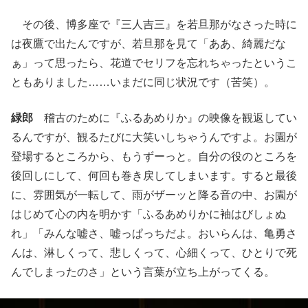
その後、博多座で『三人吉三』を若旦那がなさった時に
は夜鷹で出たんですが、若旦那を見て「ああ、綺麗だな
ぁ」って思ったら、花道でセリフを忘れちゃったというこ
ともありました……いまだに同じ状況です（苦笑）。
緑郎
稽古のために『ふるあめりか』の映像を観返してい
るんですが、観るたびに大笑いしちゃうんですよ。お園が
登場するところから、もうずーっと。自分の役のところを
後回しにして、何回も巻き戻してしまいます。すると最後
に、雰囲気が一転して、雨がザーッと降る音の中、お園が
はじめて心の内を明かす「ふるあめりかに袖はびしょぬ
れ」「みんな嘘さ、嘘っぱっちだよ。おいらんは、亀勇さ
んは、淋しくって、悲しくって、心細くって、ひとりで死
んでしまったのさ」という言葉が立ち上がってくる。