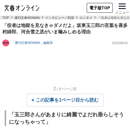
電子版TOP
メニュー
TOP
週刊文春WOMAN
インタビュー／対談
エンタメ
「役者は地獄を見なき
「役者は地獄を見なきゃダメだよ」坂東玉三郎の言葉を喜多
村緑郎、河合雪之丞がいま噛みしめる理由
「週刊文春WOMAN」編集部
2022/06/19
2
/4
ページ目
この記事を1ページ目から読む
「玉三郎さんがあまりに綺麗でよだれ垂らしそう
になっちゃって」