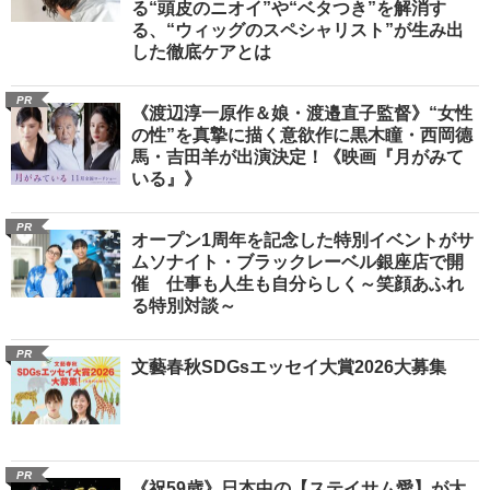
る“頭皮のニオイ”や“ベタつき”を解消す
る、“ウィッグのスペシャリスト”が生み出
した徹底ケアとは
PR
《渡辺淳一原作＆娘・渡邉直子監督》“女性
の性”を真摯に描く意欲作に黒木瞳・西岡德
馬・吉田羊が出演決定！《映画『月がみて
いる』》
PR
オープン1周年を記念した特別イベントがサ
ムソナイト・ブラックレーベル銀座店で開
催 仕事も人生も自分らしく～笑顔あふれ
る特別対談～
PR
文藝春秋SDGsエッセイ大賞2026大募集
PR
《祝59歳》日本中の【ステイサム愛】が大