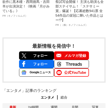
欲作に黒木瞳・西岡德馬・吉田
祭試写会開催！ 主演も助演も全
羊が出演決定！《映画『月がみ
部ステイサム！「ステサミー
ている』》
賞」爆誕！【応募総数941票 全
54作品の栄冠に輝いた作品とは
PR（キノフィルムズ）
ー!?】
PR（（株）キノフィルムズ）
最新情報を発信中！
フォロー
メルマガ登録
フォロー
公式YouTube
Googleニュース
「エンタメ」記事のランキング
エンタメ
総合
最新
24時間
週間
月間
写真