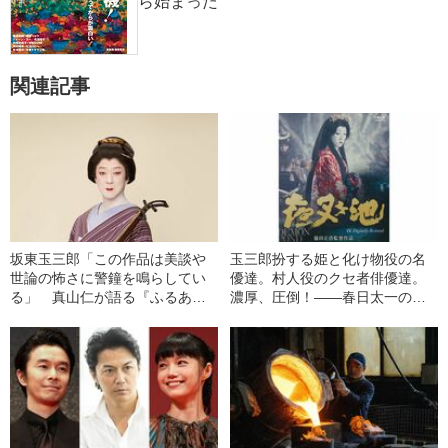
ら始まった
関連記事
坂東玉三郎「この作品は美談や
玉三郎扮する姫と化け物役の名
世論の怖さに警鐘を鳴らしてい
優達。村人役のクセ者俳優達。
る」 真山仁が語る『ふるあめ
濃厚、圧倒！――春日太一の木
りかに袖はぬらさじ』を玉三郎
曜邦画劇場
が愛してやまない理由