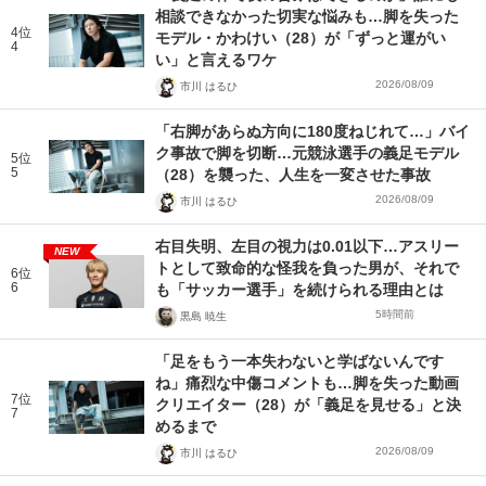
相談できなかった切実な悩みも…脚を失った
4位
モデル・かわけい（28）が「ずっと運がい
4
い」と言えるワケ
2026/08/09
市川 はるひ
「右脚があらぬ方向に180度ねじれて…」バイ
ク事故で脚を切断…元競泳選手の義足モデル
5位
5
（28）を襲った、人生を一変させた事故
2026/08/09
市川 はるひ
右目失明、左目の視力は0.01以下…アスリー
NEW
トとして致命的な怪我を負った男が、それで
6位
6
も「サッカー選手」を続けられる理由とは
5時間前
黒島 暁生
「足をもう一本失わないと学ばないんです
ね」痛烈な中傷コメントも…脚を失った動画
7位
クリエイター（28）が「義足を見せる」と決
7
めるまで
2026/08/09
市川 はるひ