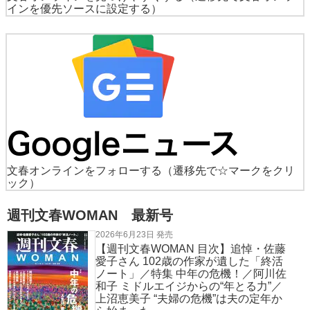
インを優先ソースに設定する）
文春オンラインをフォローする
（遷移先で☆マークをクリ
ック）
週刊文春WOMAN 最新号
2026年6月23日 発売
【週刊文春WOMAN 目次】追悼・佐藤
愛子さん 102歳の作家が遺した「終活
ノート」／特集 中年の危機！／阿川佐
和子 ミドルエイジからの“年とる力”／
上沼恵美子 “夫婦の危機”は夫の定年か