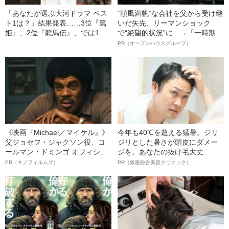
「あなたが選ぶ大河ドラマ ベス
“順風満帆”な会社を父から受け継
ト1は？」結果発表……3位『篤
いだ矢先、リーマンショック
姫』、2位『龍馬伝』、では1位
で“絶望的状況”に…→「一時期は
は？
納品3年待ち」のヒット商品を生
PR（オープンハウスグループ）
んで危機を脱した四代目社長が
明かす、“逆転の戦術”
《映画『Michael／マイケル』》
今年も40℃を超える猛暑。ジリ
父ジョセフ・ジャクソン役、コ
ジリとした暑さが頭皮にダメー
ールマン・ドミンゴ オフィシャ
ジを。あなたの抜け毛大丈
ルインタビュー“観客を魅了した
夫！？
PR（キノフィルムズ）
PR（銀座総合美容クリニック）
名優、複雑な父親像への想いを
語る”《日本興収70億円突破》