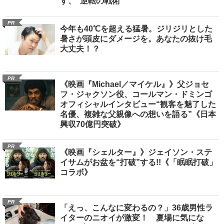
す、“逆転の戦術”
PR
今年も40℃を超える猛暑。ジリジリとした
暑さが頭皮にダメージを。あなたの抜け毛
大丈夫！？
PR
《映画『Michael／マイケル』》父ジョセ
フ・ジャクソン役、コールマン・ドミンゴ
オフィシャルインタビュー“観客を魅了した
名優、複雑な父親像への想いを語る”《日本
興収70億円突破》
PR
《映画『シェルター』》ジェイソン・ステ
イサムがお盆を“打破”する!!《「眠眠打破」
コラボ》
PR
「えっ、こんなに変わるの？」36歳男性ラ
イターのニオイが激変！ 夏場に気にな