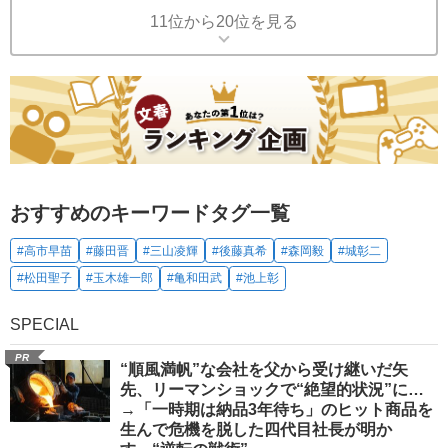
11位から20位を見る
おすすめのキーワードタグ一覧
#高市早苗
#藤田晋
#三山凌輝
#後藤真希
#森岡毅
#城彰二
#松田聖子
#玉木雄一郎
#亀和田武
#池上彰
SPECIAL
PR
“順風満帆”な会社を父から受け継いだ矢
先、リーマンショックで“絶望的状況”に…
→「一時期は納品3年待ち」のヒット商品を
生んで危機を脱した四代目社長が明か