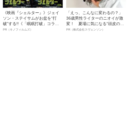
《映画『シェルター』》ジェイ
「えっ、こんなに変わるの？」
ソン・ステイサムがお盆を“打
36歳男性ライターのニオイが激
破”する!!《「眠眠打破」コラ
変！ 夏場に気になる“頭皮のニ
ボ》
オイ”や“ベタつき”を解消す
PR（キノフィルムズ）
PR（株式会社スヴェンソン）
る、“ウィッグのスペシャリス
ト”が生み出した徹底ケアとは