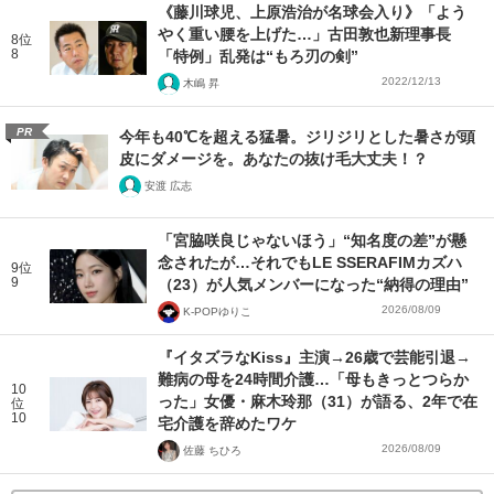
《藤川球児、上原浩治が名球会入り》「よう
やく重い腰を上げた…」古田敦也新理事長
8位
8
「特例」乱発は“もろ刃の剣”
2022/12/13
木嶋 昇
PR
今年も40℃を超える猛暑。ジリジリとした暑さが頭
皮にダメージを。あなたの抜け毛大丈夫！？
安渡 広志
「宮脇咲良じゃないほう」“知名度の差”が懸
念されたが…それでもLE SSERAFIMカズハ
9位
9
（23）が人気メンバーになった“納得の理由”
2026/08/09
K-POPゆりこ
『イタズラなKiss』主演→26歳で芸能引退→
難病の母を24時間介護…「母もきっとつらか
10
った」女優・麻木玲那（31）が語る、2年で在
位
10
宅介護を辞めたワケ
2026/08/09
佐藤 ちひろ