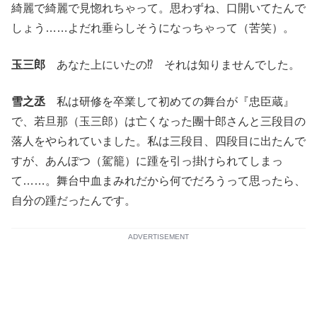
綺麗で綺麗で見惚れちゃって。思わずね、口開いてたんで
しょう……よだれ垂らしそうになっちゃって（苦笑）。
玉三郎
あなた上にいたの⁉ それは知りませんでした。
雪之丞
私は研修を卒業して初めての舞台が『忠臣蔵』
で、若旦那（玉三郎）は亡くなった團十郎さんと三段目の
落人をやられていました。私は三段目、四段目に出たんで
すが、あんぽつ（駕籠）に踵を引っ掛けられてしまっ
て……。舞台中血まみれだから何でだろうって思ったら、
自分の踵だったんです。
ADVERTISEMENT