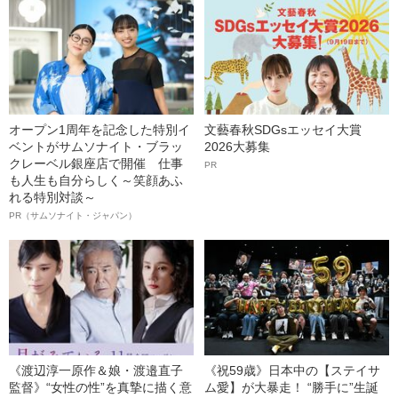
オープン1周年を記念した特別イ
文藝春秋SDGsエッセイ大賞
ベントがサムソナイト・ブラッ
2026大募集
クレーベル銀座店で開催 仕事
PR
も人生も自分らしく～笑顔あふ
れる特別対談～
PR（サムソナイト・ジャパン）
《渡辺淳一原作＆娘・渡邉直子
《祝59歳》日本中の【ステイサ
監督》“女性の性”を真摯に描く意
ム愛】が大暴走！ “勝手に”生誕