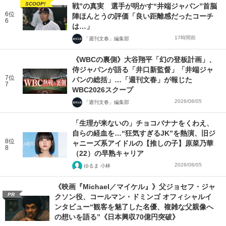
SCOOP!
戦”の真実 選手が明かす“井端ジャパン”首脳
6位
陣ほんとうの評価「良い距離感だったコーチ
6
は…」
17時間前
「週刊文春」編集部
《WBCの裏側》大谷翔平「幻の登板計画」、
侍ジャパンが語る「井口新監督」「井端ジャ
7位
パンの総括」…「週刊文春」が報じた
7
WBC2026スクープ
2026/08/05
「週刊文春」編集部
「生理が来ないの」チョコバナナをくわえ、
自らの経血を…“狂気すぎるJK”を熱演、旧ジ
8位
ャニーズ系アイドルの【推しの子】原菜乃華
8
（22）の早熟キャリア
2026/08/05
ゆるま 小林
《映画『Michael／マイケル』》父ジョセフ・ジャ
PR
クソン役、コールマン・ドミンゴ オフィシャルイ
ンタビュー“観客を魅了した名優、複雑な父親像へ
の想いを語る”《日本興収70億円突破》