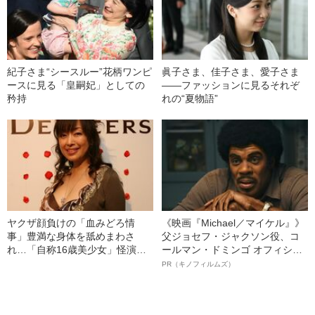
紀子さま“シースルー”花柄ワンピ
眞子さま、佳子さま、愛子さま
ースに見る「皇嗣妃」としての
――ファッションに見るそれぞ
矜持
れの“夏物語”
ヤクザ顔負けの「血みどろ情
《映画『Michael／マイケル』》
事」豊満な身体を舐めまわさ
父ジョセフ・ジャクソン役、コ
れ…「自称16歳美少女」怪演
ールマン・ドミンゴ オフィシャ
中、かたせ梨乃（69）の美しす
ルインタビュー“観客を魅了した
PR（キノフィルムズ）
ぎる“熟れ方”
名優、複雑な父親像への想いを
語る”《日本興収70億円突破》