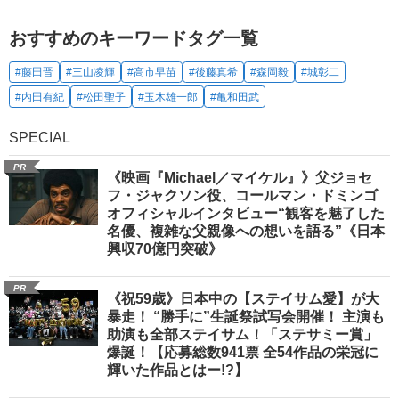
おすすめのキーワードタグ一覧
#藤田晋
#三山凌輝
#高市早苗
#後藤真希
#森岡毅
#城彰二
#内田有紀
#松田聖子
#玉木雄一郎
#亀和田武
SPECIAL
PR
《映画『Michael／マイケル』》父ジョセ
フ・ジャクソン役、コールマン・ドミンゴ
オフィシャルインタビュー“観客を魅了した
名優、複雑な父親像への想いを語る”《日本
興収70億円突破》
PR
《祝59歳》日本中の【ステイサム愛】が大
暴走！ “勝手に”生誕祭試写会開催！ 主演も
助演も全部ステイサム！「ステサミー賞」
爆誕！【応募総数941票 全54作品の栄冠に
輝いた作品とはー!?】