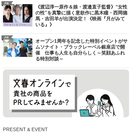
PR
《渡辺淳一原作＆娘・渡邉直子監督》“女性
の性”を真摯に描く意欲作に黒木瞳・西岡德
馬・吉田羊が出演決定！《映画『月がみて
いる』》
PR
オープン1周年を記念した特別イベントがサ
ムソナイト・ブラックレーベル銀座店で開
催 仕事も人生も自分らしく～笑顔あふれ
る特別対談～
PRESENT & EVENT