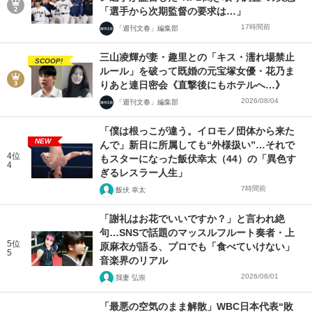
「選手から次期監督の要求は…」
17時間前
「週刊文春」編集部
三山凌輝が妻・趣里との「キス・濡れ場禁止
SCOOP!
ルール」を破って既婚の元宝塚女優・花乃ま
りあと連日密会《直撃後にもホテルへ…》
2026/08/04
「週刊文春」編集部
「僕は根っこが違う。イロモノ団体から来た
NEW
んで」新日に所属しても“外様扱い”…それで
4位
もスターになった飯伏幸太（44）の「異色す
4
ぎるレスラー人生」
7時間前
飯伏 幸太
「謝礼はお花でいいですか？」と言われ絶
句…SNSで話題のマッスルフルート奏者・上
5位
原麻衣が語る、プロでも「食べていけない」
5
音楽界のリアル
2026/08/01
我妻 弘崇
「最悪の空気のまま解散」WBC日本代表“敗