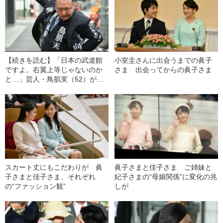
【続きを読む】「日本の武道館
小室圭さんに出会うまでの眞子
ですよ。右翼上等じゃないのか
さま 出会ってからの眞子さま
と…」芸人・鳥肌実（52）が、
武道館から使用を断られた“意外
な理由”
スカート丈にもこだわりが 眞
眞子さまと佳子さま ご姉妹と
子さまと佳子さま、それぞれ
紀子さまの“母娘関係”に変化の兆
の“ファッション観”
しが