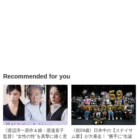
Recommended for you
《渡辺淳一原作＆娘・渡邉直子
《祝59歳》日本中の【ステイサ
監督》“女性の性”を真摯に描く意
ム愛】が大暴走！ “勝手に”生誕