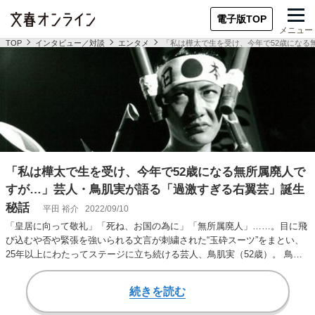
電子版TOP
メニュー
TOP
インタビュー／対談
エンタメ
「私は樺太で生を受け、今年で52歳になる
「私は樺太で生を受け、今年で52歳になる無所属廃人で
すが…」芸人・鳥肌実が語る「過激すぎる右翼芸」誕生
秘話
平田 裕介
2022/09/10
「皇居に向って敬礼」「死ね、お国の為に」「無所属廃人」……。目に飛
び込むや否や緊張を強いられる文言が刺繍された“玉砕スーツ”をまとい、
25年以上にわたってステージに立ち続ける芸人、鳥肌実（52歳）。 鳥肌
氏が脚光を浴…
続きを読む