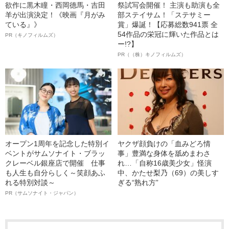
欲作に黒木瞳・西岡德馬・吉田
祭試写会開催！ 主演も助演も全
羊が出演決定！《映画『月がみ
部ステイサム！「ステサミー
ている』》
賞」爆誕！【応募総数941票 全
54作品の栄冠に輝いた作品とは
PR（キノフィルムズ）
ー!?】
PR（（株）キノフィルムズ）
オープン1周年を記念した特別イ
ヤクザ顔負けの「血みどろ情
ベントがサムソナイト・ブラッ
事」豊満な身体を舐めまわさ
クレーベル銀座店で開催 仕事
れ…「自称16歳美少女」怪演
も人生も自分らしく～笑顔あふ
中、かたせ梨乃（69）の美しす
れる特別対談～
ぎる“熟れ方”
PR（サムソナイト・ジャパン）