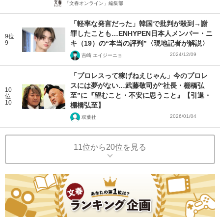
「文春オンライン」編集部
「軽率な発言だった」韓国で批判が殺到→謝
罪したことも…ENHYPEN日本人メンバー・ニ
9位
9
キ（19）の“本当の評判”〈現地記者が解説〉
2024/12/09
吉崎 エイジーニョ
「プロレスって稼げねえじゃん」今のプロレ
スには夢がない…武藤敬司が“社長・棚橋弘
10
至”に『望むこと・不安に思うこと』【引退・
位
10
棚橋弘至】
2026/01/04
双葉社
11位から20位を見る