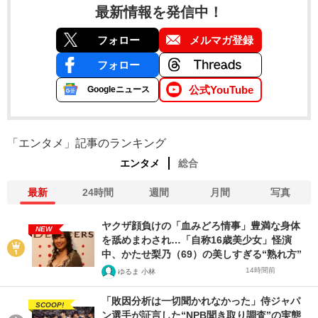
最新情報を発信中！
フォロー
メルマガ登録
フォロー
公式YouTube
Googleニュース
「エンタメ」記事のランキング
エンタメ
総合
最新
24時間
週間
月間
写真
ヤクザ顔負けの「血みどろ情事」豊満な身体
NEW
を舐めまわされ…「自称16歳美少女」怪演
中、かたせ梨乃（69）の美しすぎる“熟れ方”
14時間前
ゆるま 小林
「敗因分析は一切聞かれなかった」侍ジャパ
SCOOP!
ン選手が証言した“NPB聞き取り調査”の実態