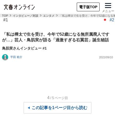
電子版TOP
メニュー
TOP
インタビュー／対談
エンタメ
「私は樺太で生を受け、今年で52歳になる
#1
#2
「私は樺太で生を受け、今年で52歳になる無所属廃人です
が…」芸人・鳥肌実が語る「過激すぎる右翼芸」誕生秘話
鳥肌実さんインタビュー #1
平田 裕介
2022/09/10
4
/5
ページ目
この記事を1ページ目から読む