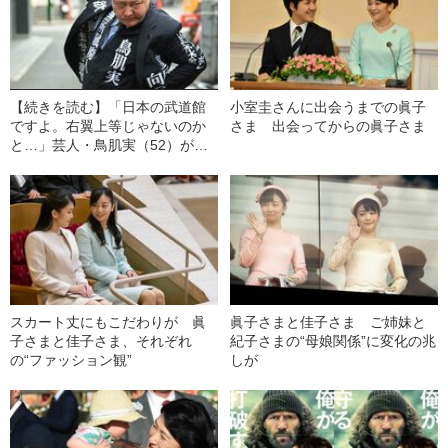
【続きを読む】「日本の武道館
小室圭さんに出会うまでの眞子
ですよ。右翼上等じゃないのか
さま 出会ってからの眞子さま
と…」芸人・鳥肌実（52）が、
武道館から使用を断られた“意外
な理由”
スカート丈にもこだわりが 眞
眞子さまと佳子さま ご姉妹と
子さまと佳子さま、それぞれ
紀子さまの“母娘関係”に変化の兆
の“ファッション観”
しが