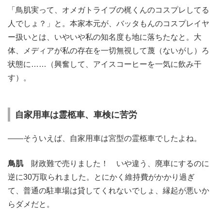
「鳥肌実って、オメガトライブの梶くんのコスプレしてる
人でしょ？」と。本家本元が、バッタもんのコスプレイヤ
ー扱いとは、いやいや私の知名度も地に落ちたなと。大
体、メディアが私の存在を一切無視して蔑（ないがし）ろ
状態に……（興奮して、アイスコーヒーを一気に飲み干
す）。
自家用車は霊柩車、車検に苦労
――そういえば、自家用車は宮型の霊柩車でしたよね。
鳥肌
財政難で売りました！ いや違う、廃車にするのに
逆に30万取られました。とにかく維持費がかかり過ぎ
て、普通の駐車場は貸してくれないでしょ、縁起が悪いか
らダメだと。