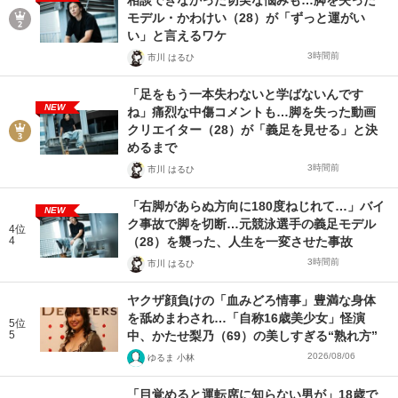
相談できなかった切実な悩みも…脚を失った
モデル・かわけい（28）が「ずっと運がい
い」と言えるワケ
3時間前
市川 はるひ
「足をもう一本失わないと学ばないんです
NEW
ね」痛烈な中傷コメントも…脚を失った動画
クリエイター（28）が「義足を見せる」と決
めるまで
3時間前
市川 はるひ
「右脚があらぬ方向に180度ねじれて…」バイ
NEW
ク事故で脚を切断…元競泳選手の義足モデル
4位
4
（28）を襲った、人生を一変させた事故
3時間前
市川 はるひ
ヤクザ顔負けの「血みどろ情事」豊満な身体
を舐めまわされ…「自称16歳美少女」怪演
5位
5
中、かたせ梨乃（69）の美しすぎる“熟れ方”
2026/08/06
ゆるま 小林
「目覚めると運転席に知らない男が」18歳で