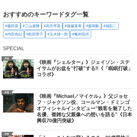
おすすめのキーワードタグ一覧
#藤田晋
#三山凌輝
#高市早苗
#後藤真希
#森岡毅
#城彰二
#内田有紀
#松田聖子
#玉木雄一郎
#亀和田武
SPECIAL
PR
《映画『シェルター』》ジェイソン・ステ
イサムがお盆を“打破”する!!《「眠眠打破」
コラボ》
PR
《映画『Michael／マイケル』》父ジョセ
フ・ジャクソン役、コールマン・ドミンゴ
オフィシャルインタビュー“観客を魅了した
名優、複雑な父親像への想いを語る”《日本
興収70億円突破》
PR