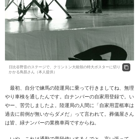
日比谷野音のステージで、クリントン大統領の特大ポスターに切り
かかる鳥肌さん（本人提供）
最初、自分で練馬の陸運局に乗って行きましてね、無理
やり車検を通したんです。白ナンバーの自家用登録で。い
やー、苦労しましたよ。陸運局の人間に「自家用霊柩車は
過去に前例が無いからダメだ」って言われて。葬儀屋さん
は皆、緑ナンバーの業務車両ですからね。
いや、これは通勤で普段使いするんでと、言い張って、