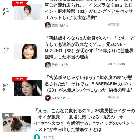
NEW
車ごと連れ去られ…『イタズラなKiss』ヒロ
6位
イン・麻木玲那（31）がロングヘアをバッサ
6
リカットした“切実な理由”
4時間前
佐藤 ちひろ
「再結成するなら5人全員がいい」「でも、ど
うしても連絡が取れなくて…」元ZONE・
7位
MIZUHO（38）が明かす「19年ぶりに芸能界
7
復帰」した本当の理由
2026/08/08
佐藤 ちひろ
「宮脇咲良じゃないほう」“知名度の差”が懸
NEW
念されたが…それでもLE SSERAFIMカズハ
8位
8
（23）が人気メンバーになった“納得の理由”
8時間前
K-POPゆりこ
「えっ、こんなに変わるの？」36歳男性ライターの
PR
ニオイが激変！ 夏場に気になる“頭皮のニオ
イ”や“ベタつき”を解消する、“ウィッグのスペシャ
リスト”が生み出した徹底ケアとは
二瓶 仁志