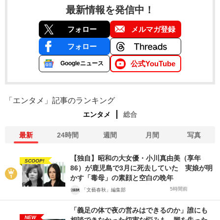
最新情報を発信中！
フォロー
メルマガ登録
フォロー
公式YouTube
Googleニュース
「エンタメ」記事のランキング
エンタメ
総合
最新
24時間
週間
月間
写真
【独自】昭和の大女優・小川真由美（享年
SCOOP!
86）が鹿児島で3月に死去していた 実娘が明
かす「毒母」の素顔と空白の晩年
5時間前
「文藝春秋」編集部
「義足の体で夜の営みはできるのか」誰にも
NEW