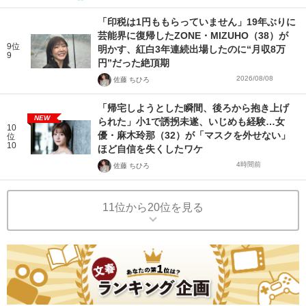
「印税は1円ももらっていません」19年ぶりに
芸能界に復帰したZONE・MIZUHO（38）が
9位
明かす、紅白3年連続出場したのに“月収8万
9
円”だった絶頂期
2026/08/08
佐藤 ちひろ
「帰宅しようとした瞬間、後ろから抱き上げ
NEW
られた」小1で誘拐未遂、いじめも経験…女
10
優・麻木玲那（32）が「マスクを外せない」
位
10
ほど自信を失くしたワケ
4時間前
佐藤 ちひろ
11位から20位を見る