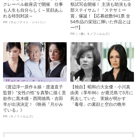
クレーベル銀座店で開催 仕事
祭試写会開催！ 主演も助演も全
も人生も自分らしく～笑顔あふ
部ステイサム！「ステサミー
れる特別対談～
賞」爆誕！【応募総数941票 全
54作品の栄冠に輝いた作品とは
PR（サムソナイト・ジャパン）
ー!?】
PR（（株）キノフィルムズ）
《渡辺淳一原作＆娘・渡邉直子
【独自】昭和の大女優・小川真
監督》“女性の性”を真摯に描く意
由美（享年86）が鹿児島で3月に
欲作に黒木瞳・西岡德馬・吉田
死去していた 実娘が明かす
羊が出演決定！《映画『月がみ
「毒母」の素顔と空白の晩年
ている』》
PR（キノフィルムズ）