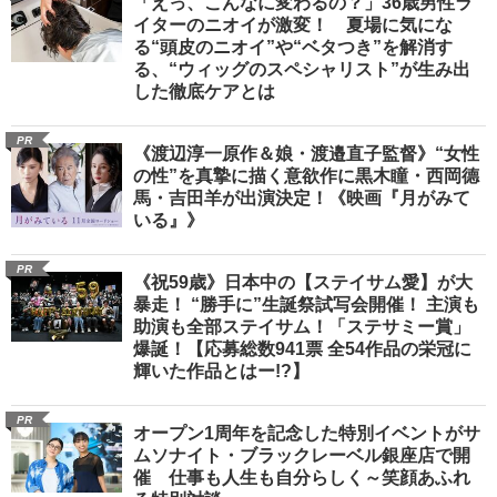
「えっ、こんなに変わるの？」36歳男性ラ
イターのニオイが激変！ 夏場に気にな
る“頭皮のニオイ”や“ベタつき”を解消す
る、“ウィッグのスペシャリスト”が生み出
した徹底ケアとは
PR
《渡辺淳一原作＆娘・渡邉直子監督》“女性
の性”を真摯に描く意欲作に黒木瞳・西岡德
馬・吉田羊が出演決定！《映画『月がみて
いる』》
PR
《祝59歳》日本中の【ステイサム愛】が大
暴走！ “勝手に”生誕祭試写会開催！ 主演も
助演も全部ステイサム！「ステサミー賞」
爆誕！【応募総数941票 全54作品の栄冠に
輝いた作品とはー!?】
PR
オープン1周年を記念した特別イベントがサ
ムソナイト・ブラックレーベル銀座店で開
催 仕事も人生も自分らしく～笑顔あふれ