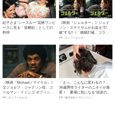
紀子さま“シースルー”花柄ワンピ
《映画『シェルター』》ジェイ
ースに見る「皇嗣妃」としての
ソン・ステイサムがお盆を“打
矜持
破”する!!《「眠眠打破」コラ
ボ》
PR（キノフィルムズ）
《映画『Michael／マイケル』》
「えっ、こんなに変わるの？」
父ジョセフ・ジャクソン役、コ
36歳男性ライターのニオイが激
ールマン・ドミンゴ オフィシャ
変！ 夏場に気になる“頭皮のニ
ルインタビュー“観客を魅了した
オイ”や“ベタつき”を解消す
PR（キノフィルムズ）
PR（株式会社スヴェンソン）
名優、複雑な父親像への想いを
る、“ウィッグのスペシャリス
語る”《日本興収70億円突破》
ト”が生み出した徹底ケアとは