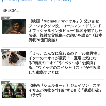
SPECIAL
PR
《映画『Michael／マイケル』》父ジョセ
フ・ジャクソン役、コールマン・ドミンゴ
オフィシャルインタビュー“観客を魅了した
名優、複雑な父親像への想いを語る”《日本
興収70億円突破》
PR
「えっ、こんなに変わるの？」36歳男性ラ
イターのニオイが激変！ 夏場に気にな
る“頭皮のニオイ”や“ベタつき”を解消す
る、“ウィッグのスペシャリスト”が生み出
した徹底ケアとは
PR
《映画『シェルター』》ジェイソン・ステ
イサムがお盆を“打破”する!!《「眠眠打破」
コラボ》