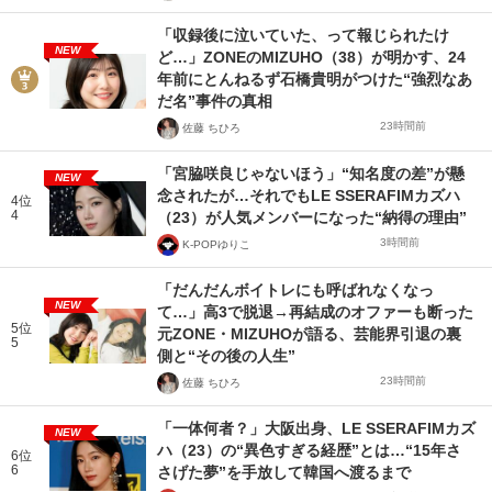
「収録後に泣いていた、って報じられたけ
NEW
ど…」ZONEのMIZUHO（38）が明かす、24
年前にとんねるず石橋貴明がつけた“強烈なあ
だ名”事件の真相
23時間前
佐藤 ちひろ
「宮脇咲良じゃないほう」“知名度の差”が懸
NEW
念されたが…それでもLE SSERAFIMカズハ
4位
4
（23）が人気メンバーになった“納得の理由”
3時間前
K-POPゆりこ
「だんだんボイトレにも呼ばれなくなっ
NEW
て…」高3で脱退→再結成のオファーも断った
5位
元ZONE・MIZUHOが語る、芸能界引退の裏
5
側と“その後の人生”
23時間前
佐藤 ちひろ
「一体何者？」大阪出身、LE SSERAFIMカズ
NEW
ハ（23）の“異色すぎる経歴”とは…“15年さ
6位
6
さげた夢”を手放して韓国へ渡るまで