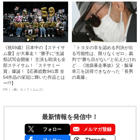
《祝59歳》日本中の【ステイサ
「トヨタの非を認める判決が出
ム愛】が大暴走！ “勝手に”生誕
る可能性は、限りなくゼロ」裁
祭試写会開催！ 主演も助演も全
判で“勝ち目がない”と伝えたけれ
部ステイサム！「ステサミー
ど…《池袋暴走事故》父・飯塚
賞」爆誕！【応募総数941票 全
幸三を説得できなかった「長男
54作品の栄冠に輝いた作品とは
の葛藤」
ー!?】
PR（（株）キノフィルムズ）
最新情報を発信中！
フォロー
メルマガ登録