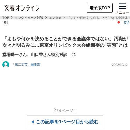
電子版TOP
メニュー
TOP
インタビュー／対談
エンタメ
「よもや何かを決めることができる会議体で
#1
#2
「よもや何かを決めることができる会議体ではない」汚職が
次々と明るみに…東京オリンピック大会組織委の“実態”とは
堂場瞬一さん、山口香さん特別対談 #1
「第二文芸」編集部
2022/10/12
2
/4
ページ目
この記事を1ページ目から読む