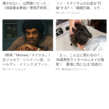
捕されない」は間違いだった…
ソン・ステイサムがお盆を“打
《池袋暴走事故》警視庁幹部が
破”する!!《「眠眠打破」コラ
「自民党議員」に呼び出されて
ボ》
PR（キノフィルムズ）
も逮捕を見送った理由
《映画『Michael／マイケル』》
「えっ、こんなに変わるの？」
父ジョセフ・ジャクソン役、コ
36歳男性ライターのニオイが激
ールマン・ドミンゴ オフィシャ
変！ 夏場に気になる“頭皮のニ
ルインタビュー“観客を魅了した
オイ”や“ベタつき”を解消す
PR（キノフィルムズ）
PR（株式会社スヴェンソン）
名優、複雑な父親像への想いを
る、“ウィッグのスペシャリス
語る”《日本興収70億円突破》
ト”が生み出した徹底ケアとは