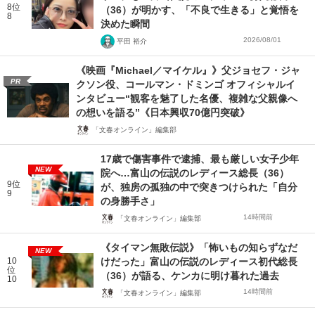
8位
（36）が明かす、「不良で生きる」と覚悟を
8
決めた瞬間
2026/08/01
平田 裕介
《映画『Michael／マイケル』》父ジョセフ・ジャ
PR
クソン役、コールマン・ドミンゴ オフィシャルイ
ンタビュー“観客を魅了した名優、複雑な父親像へ
の想いを語る”《日本興収70億円突破》
「文春オンライン」編集部
17歳で傷害事件で逮捕、最も厳しい女子少年
NEW
院へ…富山の伝説のレディース総長（36）
9位
が、独房の孤独の中で突きつけられた「自分
9
の身勝手さ」
14時間前
「文春オンライン」編集部
《タイマン無敗伝説》「怖いもの知らずなだ
NEW
10
けだった」富山の伝説のレディース初代総長
位
（36）が語る、ケンカに明け暮れた過去
10
14時間前
「文春オンライン」編集部