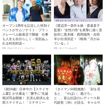
オープン1周年を記念した特別イ
《渡辺淳一原作＆娘・渡邉直子
ベントがサムソナイト・ブラッ
監督》“女性の性”を真摯に描く意
クレーベル銀座店で開催 仕事
欲作に黒木瞳・西岡德馬・吉田
も人生も自分らしく～笑顔あふ
羊が出演決定！《映画『月がみ
れる特別対談～
ている』》
PR（サムソナイト・ジャパン）
PR（キノフィルムズ）
《祝59歳》日本中の【ステイサ
《タイマン50戦無敗》「顔を見
ム愛】が大暴走！ “勝手に”生誕
ると、『やばい。逃げろ』
祭試写会開催！ 主演も助演も全
と…」富山伝説のレディース初
部ステイサム！「ステサミー
代総長（36）が語る、ギャルサ