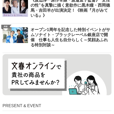
《渡辺淳一原作＆娘・渡邉直子監督》“女性
の性”を真摯に描く意欲作に黒木瞳・西岡德
馬・吉田羊が出演決定！《映画『月がみて
いる』》
PR
オープン1周年を記念した特別イベントがサ
ムソナイト・ブラックレーベル銀座店で開
催 仕事も人生も自分らしく～笑顔あふれ
る特別対談～
PRESENT & EVENT