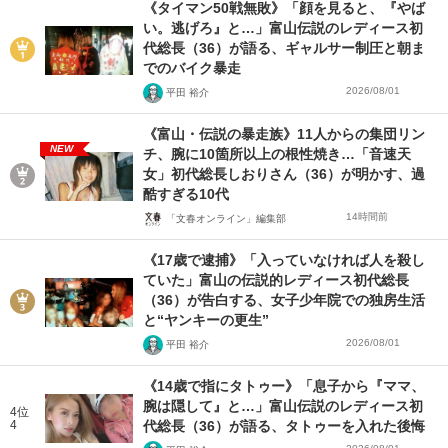
《タイマン50戦無敗》「顔を見ると、『やば
い。逃げろ』と…」富山伝説のレディース初
代総長（36）が語る、ギャルサー制圧と朝ま
でのバイク暴走
2026/08/01
平田 裕介
《富山・伝説の暴走族》11人からの集団リン
NEW
チ、腕に10箇所以上の根性焼き…「音速天
女」初代総長しおりさん（36）が明かす、過
酷すぎる10代
14時間前
「文春オンライン」編集部
《17歳で逮捕》「入っていなければ人を殺し
ていた」富山の伝説的レディース初代総長
（36）が告白する、女子少年院での独房生活
と“ヤンキーの更生”
2026/08/01
平田 裕介
《14歳で指にタトゥー》「息子から『ママ、
腕は隠して』と…」富山伝説のレディース初
4位
4
代総長（36）が語る、タトゥーを入れた後悔