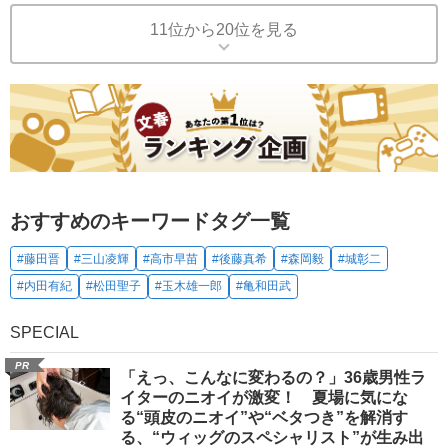
11位から20位を見る
おすすめのキーワードタグ一覧
#藤田晋
#三山凌輝
#高市早苗
#後藤真希
#森岡毅
#城彰二
#内田有紀
#松田聖子
#玉木雄一郎
#亀和田武
SPECIAL
PR
「えっ、こんなに変わるの？」36歳男性ラ
イターのニオイが激変！ 夏場に気にな
る“頭皮のニオイ”や“ベタつき”を解消す
る、“ウィッグのスペシャリスト”が生み出