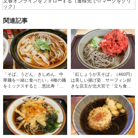
文春オンラインをフォローする
（遷移先で☆マークをクリ
ック）
関連記事
「そば、うどん、きしめん、中
「紅しょうが天そば」（460円）
華麺を一緒に食べたい」4種の麺
は美しい揚げ姿…サーフィン好
をミックスすると…恵比寿「長
きな店主が北大宮で「立ち食い
命うどん」に行ってみた！
そば店」を始めたワケ