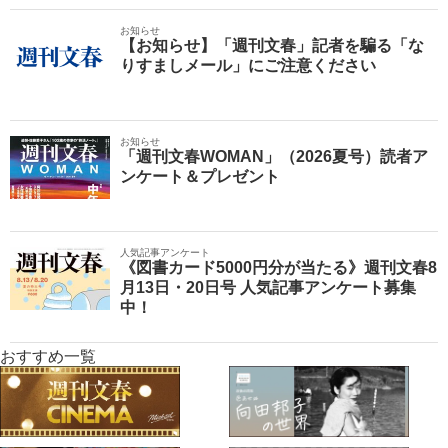
お知らせ
【お知らせ】「週刊文春」記者を騙る「な
りすましメール」にご注意ください
お知らせ
「週刊文春WOMAN」（2026夏号）読者ア
ンケート＆プレゼント
人気記事アンケート
《図書カード5000円分が当たる》週刊文春8
月13日・20日号 人気記事アンケート募集
中！
おすすめ一覧