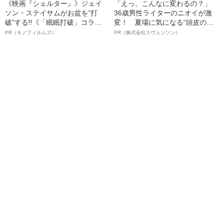
《映画『シェルター』》ジェイ
「えっ、こんなに変わるの？」
ソン・ステイサムがお盆を“打
36歳男性ライターのニオイが激
破”する!!《「眠眠打破」コラ
変！ 夏場に気になる“頭皮のニ
ボ》
オイ”や“ベタつき”を解消す
PR（キノフィルムズ）
PR（株式会社スヴェンソン）
る、“ウィッグのスペシャリス
ト”が生み出した徹底ケアとは