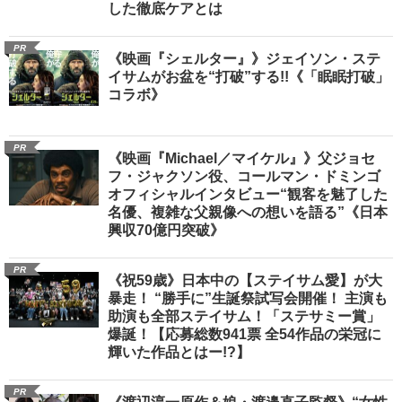
した徹底ケアとは
PR
《映画『シェルター』》ジェイソン・ステ
イサムがお盆を“打破”する!!《「眠眠打破」
コラボ》
PR
《映画『Michael／マイケル』》父ジョセ
フ・ジャクソン役、コールマン・ドミンゴ
オフィシャルインタビュー“観客を魅了した
名優、複雑な父親像への想いを語る”《日本
興収70億円突破》
PR
《祝59歳》日本中の【ステイサム愛】が大
暴走！ “勝手に”生誕祭試写会開催！ 主演も
助演も全部ステイサム！「ステサミー賞」
爆誕！【応募総数941票 全54作品の栄冠に
輝いた作品とはー!?】
PR