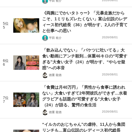
2026/08/01
平田 裕介
《両腕にでかいタトゥー》「元暴走族だから
こそ、1ミリもズレたくない」富山伝説のレデ
5位
ィース初代総長（36）が明かす、2人の子育て
5
と仕事への思い
2026/08/01
平田 裕介
「飲み込んでない」「バケツに吐いてる」大
食い動画にアンチ殺到…体重46キロの“可愛す
6位
ぎる”大食い女子（24）が明かす、“やらせ疑
6
惑”への本音
2026/08/01
徳重 龍徳
「食費は月40万円」「男性から食事に誘われ
ない」大食いすぎて2年間彼氏ができず…水着
7位
グラビアも話題の“可愛すぎる”大食い女子
7
（24）が語る、驚愕の食生活
2026/08/01
徳重 龍徳
“イルカのおじちゃん”の虐待、11人から集団
リンチも…富山伝説のレディース初代総長