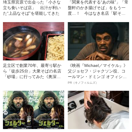
埼玉県宮原で出会った「小さな
「関東を代表する“あの味”」「常
立ち食いそば店」 出汁が利い
盤軒のかき揚げそば」をもう一
た“上品なそば”を堪能してきた
度…！ 今はなき名店「駅そ
ば」復刻までの“険しい道のり”
足立区で創業70年、最寄り駅か
《映画『Michael／マイケル』》
ら「徒歩25分」大衆そばの名店
父ジョセフ・ジャクソン役、コ
「砂場」に行ってみた《奥深い
ールマン・ドミンゴ オフィシャ
味のそばつゆに鴨肉がごろご
ルインタビュー“観客を魅了した
PR（キノフィルムズ）
ろ…》
名優、複雑な父親像への想いを
語る”《日本興収70億円突破》