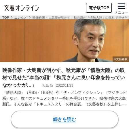
電子版TOP
メニュー
TOP
エンタメ
映像作家・大島新が明かす、秋元康が『情熱大陸』の取材で見せた“
映像作家・大島新が明かす、秋元康が『情熱大陸』の取
材で見せた“本当の顔”「秋元さんに良い印象を持ってい
なかったが…」
大島 新
2022/11/29
『情熱大陸』（MBS・TBS系）や『ザ・ノンフィクション』（フジテレビ
系）など、数々のドキュメンタリー番組を手掛けてきた、映像作家の大島
新氏。そんな彼が『ドキュメンタリーの舞台裏』（文藝春秋）を上梓し
た。 ここでは、…
続きを読む