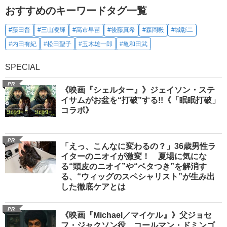
おすすめのキーワードタグ一覧
#藤田晋
#三山凌輝
#高市早苗
#後藤真希
#森岡毅
#城彰二
#内田有紀
#松田聖子
#玉木雄一郎
#亀和田武
SPECIAL
PR
《映画『シェルター』》ジェイソン・ステ
イサムがお盆を“打破”する!!《「眠眠打破」
コラボ》
PR
「えっ、こんなに変わるの？」36歳男性ラ
イターのニオイが激変！ 夏場に気にな
る“頭皮のニオイ”や“ベタつき”を解消す
る、“ウィッグのスペシャリスト”が生み出
した徹底ケアとは
PR
《映画『Michael／マイケル』》父ジョセ
フ・ジャクソン役、コールマン・ドミンゴ