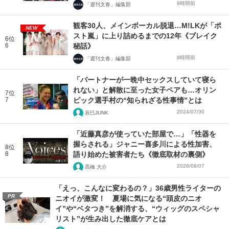
9時間前
「週刊文春」編集部
観客30人、メインボーカル脱退…M!LKが「ポ
NEW
スト嵐」に上り詰めるまでの12年《ブレイク
6位
6
秘話》
9時間前
「週刊文春」編集部
「パートナーが一晩中セックスしていて寝ら
れない」と解散に至った女子ペアも…オリン
7位
7
ピック選手村の“知られざる性事情”とは
2024/07/30
辰巳JUNK
「近藤真彦が使っていた部屋で…」「性器を
握らされる」ジャニー喜多川による性加害、
8位
8
語り始めた被害者たち《徹底取材の裏側》
2026/08/07
髙橋 大介
「えっ、こんなに変わるの？」36歳男性ライターの
PR
ニオイが激変！ 夏場に気になる“頭皮のニオ
イ”や“ベタつき”を解消する、“ウィッグのスペシャ
リスト”が生み出した徹底ケアとは