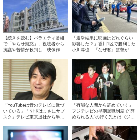
【続きを読む】バラエティ番組
「選挙結果に映画はどれぐらい
で「やらせ疑惑」、視聴者から
影響した？」香川1区で勝利した
抗議や苦情が殺到し…映像作家
小川淳也…『なぜ君』監督が明
にフジテレビ退社を決意させ
かす“本音”
た“きっかけ”
「YouTubeは昔のテレビに近づ
「有能な人間から辞めていく」
いている」「NHKはまさにサブ
フジテレビの早期退職制度で“辞
スク」テレビ東京退社から半
められる人”の行く先とは《ジャ
年…佐久間宣行が考える“テレビ
ニーズ幹部、制作会社起業、BS
の今”
よしもと…》