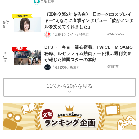
二瓶 仁志
《真剣交際2年を告白》“日本一のコスプレイ
SCOOP!
ヤー”えなこに直撃インタビュー「彼がメンタ
9位
9
ルを支えてくれました」
2021/07/01
「文春オンライン」特集班
BTSトーキョー滞在密着、TWICE・MISAMO
NEW
10
秘録、ルセラフィム焼肉デート撮…週刊文春
位
が報じた韓国スターの素顔
10
9時間前
「週刊文春」編集部
11位から20位を見る