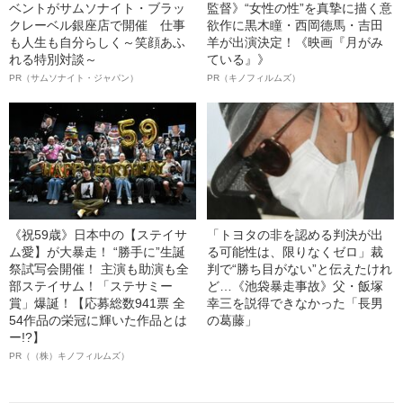
ベントがサムソナイト・ブラッ
監督》“女性の性”を真摯に描く意
クレーベル銀座店で開催 仕事
欲作に黒木瞳・西岡德馬・吉田
も人生も自分らしく～笑顔あふ
羊が出演決定！《映画『月がみ
れる特別対談～
ている』》
PR（サムソナイト・ジャパン）
PR（キノフィルムズ）
《祝59歳》日本中の【ステイサ
「トヨタの非を認める判決が出
ム愛】が大暴走！ “勝手に”生誕
る可能性は、限りなくゼロ」裁
祭試写会開催！ 主演も助演も全
判で“勝ち目がない”と伝えたけれ
部ステイサム！「ステサミー
ど…《池袋暴走事故》父・飯塚
賞」爆誕！【応募総数941票 全
幸三を説得できなかった「長男
54作品の栄冠に輝いた作品とは
の葛藤」
ー!?】
PR（（株）キノフィルムズ）