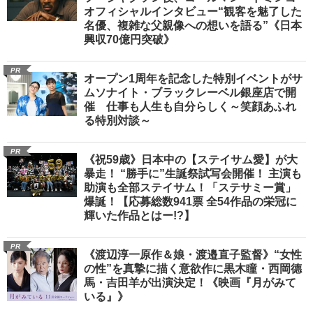
オフィシャルインタビュー“観客を魅了した
名優、複雑な父親像への想いを語る”《日本
興収70億円突破》
PR
オープン1周年を記念した特別イベントがサ
ムソナイト・ブラックレーベル銀座店で開
催 仕事も人生も自分らしく～笑顔あふれ
る特別対談～
PR
《祝59歳》日本中の【ステイサム愛】が大
暴走！ “勝手に”生誕祭試写会開催！ 主演も
助演も全部ステイサム！「ステサミー賞」
爆誕！【応募総数941票 全54作品の栄冠に
輝いた作品とはー!?】
PR
《渡辺淳一原作＆娘・渡邉直子監督》“女性
の性”を真摯に描く意欲作に黒木瞳・西岡德
馬・吉田羊が出演決定！《映画『月がみて
いる』》