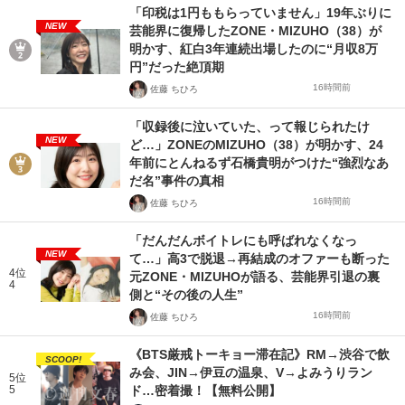
「印税は1円ももらっていません」19年ぶりに
NEW
芸能界に復帰したZONE・MIZUHO（38）が
明かす、紅白3年連続出場したのに“月収8万
円”だった絶頂期
16時間前
佐藤 ちひろ
「収録後に泣いていた、って報じられたけ
NEW
ど…」ZONEのMIZUHO（38）が明かす、24
年前にとんねるず石橋貴明がつけた“強烈なあ
だ名”事件の真相
16時間前
佐藤 ちひろ
「だんだんボイトレにも呼ばれなくなっ
NEW
て…」高3で脱退→再結成のオファーも断った
4位
元ZONE・MIZUHOが語る、芸能界引退の裏
4
側と“その後の人生”
16時間前
佐藤 ちひろ
《BTS厳戒トーキョー滞在記》RM→渋谷で飲
SCOOP!
み会、JIN→伊豆の温泉、V→よみうりラン
5位
5
ド…密着撮！【無料公開】