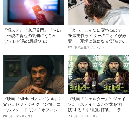
『報ステ』『水戸黄門』『K-1』
「えっ、こんなに変わるの？」
…伝説の番組の裏側にうごめ
36歳男性ライターのニオイが激
く“テレビ局の思惑”とは
変！ 夏場に気になる“頭皮のニ
オイ”や“ベタつき”を解消す
PR（株式会社スヴェンソン）
る、“ウィッグのスペシャリス
ト”が生み出した徹底ケアとは
《映画『Michael／マイケル』》
《映画『シェルター』》ジェイ
父ジョセフ・ジャクソン役、コ
ソン・ステイサムがお盆を“打
ールマン・ドミンゴ オフィシャ
破”する!!《「眠眠打破」コラ
ルインタビュー“観客を魅了した
ボ》
PR（キノフィルムズ）
PR（キノフィルムズ）
名優、複雑な父親像への想いを
語る”《日本興収70億円突破》