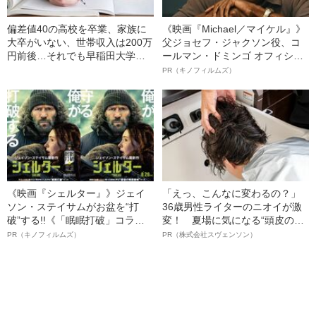
偏差値40の高校を卒業、家族に
《映画『Michael／マイケル』》
大卒がいない、世帯収入は200万
父ジョセフ・ジャクソン役、コ
円前後…それでも早稲田大学に
ールマン・ドミンゴ オフィシャ
合格できた私が振り返る受験生
ルインタビュー“観客を魅了した
PR（キノフィルムズ）
時代の“闇”
名優、複雑な父親像への想いを
語る”《日本興収70億円突破》
《映画『シェルター』》ジェイ
「えっ、こんなに変わるの？」
ソン・ステイサムがお盆を“打
36歳男性ライターのニオイが激
破”する!!《「眠眠打破」コラ
変！ 夏場に気になる“頭皮のニ
ボ》
オイ”や“ベタつき”を解消す
PR（キノフィルムズ）
PR（株式会社スヴェンソン）
る、“ウィッグのスペシャリス
ト”が生み出した徹底ケアとは