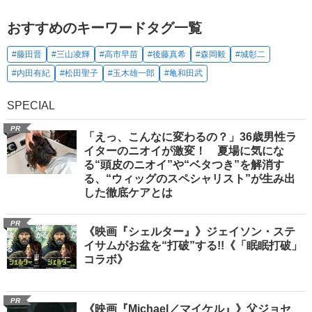
おすすめのキーワードタグ一覧
#藤田晋
#三山凌輝
#高市早苗
#後藤真希
#森岡毅
#城彰二
#内田有紀
#松田聖子
#玉木雄一郎
#亀和田武
SPECIAL
PR
「えっ、こんなに変わるの？」36歳男性ラ
イターのニオイが激変！ 夏場に気にな
る“頭皮のニオイ”や“ベタつき”を解消す
る、“ウィッグのスペシャリスト”が生み出
した徹底ケアとは
PR
《映画『シェルター』》ジェイソン・ステ
イサムがお盆を“打破”する!!《「眠眠打破」
コラボ》
PR
《映画『Michael／マイケル』》父ジョセ