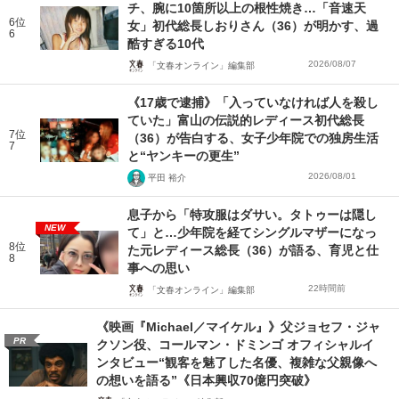
チ、腕に10箇所以上の根性焼き…「音速天
6位
女」初代総長しおりさん（36）が明かす、過
6
酷すぎる10代
2026/08/07
「文春オンライン」編集部
《17歳で逮捕》「入っていなければ人を殺し
ていた」富山の伝説的レディース初代総長
7位
（36）が告白する、女子少年院での独房生活
7
と“ヤンキーの更生”
2026/08/01
平田 裕介
息子から「特攻服はダサい。タトゥーは隠し
NEW
て」と…少年院を経てシングルマザーになっ
8位
た元レディース総長（36）が語る、育児と仕
8
事への思い
22時間前
「文春オンライン」編集部
《映画『Michael／マイケル』》父ジョセフ・ジャ
PR
クソン役、コールマン・ドミンゴ オフィシャルイ
ンタビュー“観客を魅了した名優、複雑な父親像へ
の想いを語る”《日本興収70億円突破》