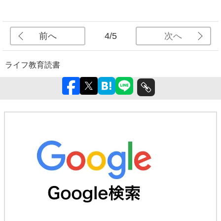
前へ
次へ
4/5
ライフ
教育
読書