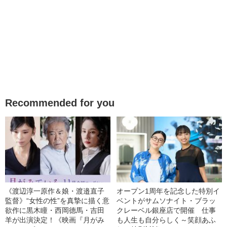
Recommended for you
《渡辺淳一原作＆娘・渡邉直子
オープン1周年を記念した特別イ
監督》“女性の性”を真摯に描く意
ベントがサムソナイト・ブラッ
欲作に黒木瞳・西岡德馬・吉田
クレーベル銀座店で開催 仕事
羊が出演決定！《映画『月がみ
も人生も自分らしく～笑顔あふ