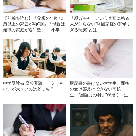
【前編を読む】「父親の年齢40
「親ガチャ」という言葉に怒る
歳以上の家庭が約6割」「母親は
人が知らない“貧困家庭の悲惨す
無職の家庭が過半数」…“小学校
ぎる現実”とは
受験”を取り巻く“家族のリアル”
中学受験vs.高校受験 「失うも
履歴書の書けない大学生、面接
の」が大きいのはどっち？
の受け答えのできない高校
生…“国語力の弱さ”が招く「生き
づらさ」