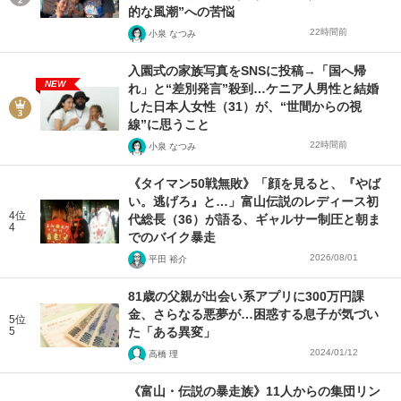
的な風潮”への苦悩
22時間前
小泉 なつみ
入園式の家族写真をSNSに投稿→「国へ帰
NEW
れ」と“差別発言”殺到…ケニア人男性と結婚
した日本人女性（31）が、“世間からの視
線”に思うこと
22時間前
小泉 なつみ
《タイマン50戦無敗》「顔を見ると、『やば
い。逃げろ』と…」富山伝説のレディース初
4位
代総長（36）が語る、ギャルサー制圧と朝ま
4
でのバイク暴走
2026/08/01
平田 裕介
81歳の父親が出会い系アプリに300万円課
金、さらなる悪夢が…困惑する息子が気づい
5位
5
た「ある異変」
2024/01/12
高橋 理
《富山・伝説の暴走族》11人からの集団リン