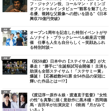
フ・ジャクソン役、コールマン・ドミンゴ
オフィシャルインタビュー“観客を魅了した
名優、複雑な父親像への想いを語る”《日本
興収70億円突破》
PR
オープン1周年を記念した特別イベントがサ
ムソナイト・ブラックレーベル銀座店で開
催 仕事も人生も自分らしく～笑顔あふれ
る特別対談～
PR
《祝59歳》日本中の【ステイサム愛】が大
暴走！ “勝手に”生誕祭試写会開催！ 主演も
助演も全部ステイサム！「ステサミー賞」
爆誕！【応募総数941票 全54作品の栄冠に
輝いた作品とはー!?】
PR
《渡辺淳一原作＆娘・渡邉直子監督》“女性
の性”を真摯に描く意欲作に黒木瞳・西岡德
馬・吉田羊が出演決定！《映画『月がみて
いる』》