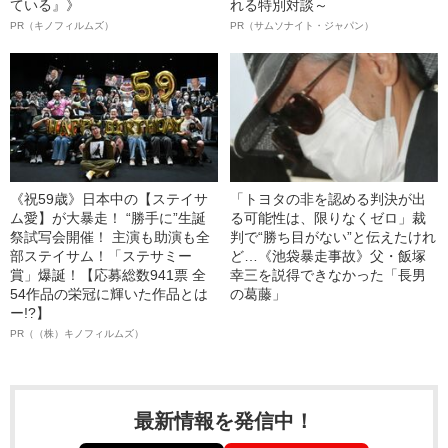
ている』》
れる特別対談～
PR（キノフィルムズ）
PR（サムソナイト・ジャパン）
《祝59歳》日本中の【ステイサ
「トヨタの非を認める判決が出
ム愛】が大暴走！ “勝手に”生誕
る可能性は、限りなくゼロ」裁
祭試写会開催！ 主演も助演も全
判で“勝ち目がない”と伝えたけれ
部ステイサム！「ステサミー
ど…《池袋暴走事故》父・飯塚
賞」爆誕！【応募総数941票 全
幸三を説得できなかった「長男
54作品の栄冠に輝いた作品とは
の葛藤」
ー!?】
PR（（株）キノフィルムズ）
最新情報を発信中！