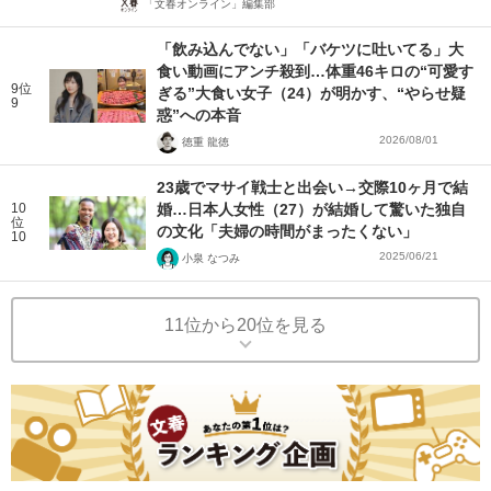
「文春オンライン」編集部
「飲み込んでない」「バケツに吐いてる」大
食い動画にアンチ殺到…体重46キロの“可愛す
9位
ぎる”大食い女子（24）が明かす、“やらせ疑
9
惑”への本音
2026/08/01
徳重 龍徳
23歳でマサイ戦士と出会い→交際10ヶ月で結
10
婚…日本人女性（27）が結婚して驚いた独自
位
の文化「夫婦の時間がまったくない」
10
2025/06/21
小泉 なつみ
11位から20位を見る