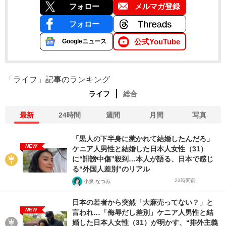
フォロー
メルマガ登録
フォロー
公式YouTube
Googleニュース
「ライフ」記事のランキング
ライフ
総合
最新
24時間
週間
月間
写真
「黒人の下半身に惹かれて結婚したんだろ」
NEW
ケニア人男性と結婚した日本人女性（31）
に“誹謗中傷”殺到…本人が語る、日本で感じ
る“外国人差別”のリアル
22時間前
小泉 なつみ
日本の若者から突然「大麻売ってない？」と
NEW
言われ…「侮辱だし差別」ケニア人男性と結
婚した日本人女性（31）が明かす、“排外主義