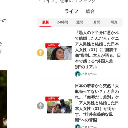
「ライフ」記事のランキング
ライフ
総合
ンの
最新
24時間
週間
月間
写真
「黒人の下半身に惹かれ
て結婚したんだろ」ケニ
ち
ア人男性と結婚した日本
NEW
人女性（31）に“誹謗中
イ
傷”殺到…本人が語る、日
本で感じる“外国人差
別”のリアル
小泉 なつみ
日本の若者から突然「大
麻売ってない？」と言わ
れ…「侮辱だし差別」ケ
NEW
ニア人男性と結婚した日
本人女性（31）が明か
す、“排外主義的な風
潮”への苦悩
小泉 なつみ