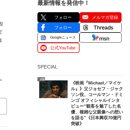
最新情報を発信中！
フォロー
メルマガ登録
固
フォロー
て
Googleニュース
ま
公式YouTube
SPECIAL
ん
PR
《映画『Michael／マイケ
ル』》父ジョセフ・ジャク
ソン役、コールマン・ドミ
ンゴ オフィシャルインタ
ビュー“観客を魅了した名
優、複雑な父親像への想い
を語る”《日本興収70億円
突破》