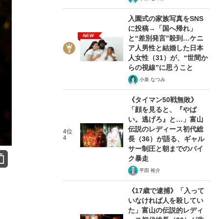
入園式の家族写真をSNS
に投稿→「国へ帰れ」
NEW
と“差別発言”殺到…ケニ
ア人男性と結婚した日本
人女性（31）が、“世間か
らの視線”に思うこと
小泉 なつみ
《タイマン50戦無敗》
「顔を見ると、『やば
い。逃げろ』と…」富山
伝説のレディース初代総
4位
4
長（36）が語る、ギャル
サー制圧と朝までのバイ
ク暴走
平田 裕介
《17歳で逮捕》「入って
いなければ人を殺してい
た」富山の伝説的レディ