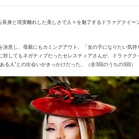
もっと見る
もっと見る
迫る長身と現実離れした美しさで人々を魅了するドラァグクイー
を決意し、母親にもカミングアウト。「女の子になりたい気持
に対してもネガティブだったセレスティアさんが、ドラァグク
ある人”との出会いがきっかけだった。（全3回のうちの3回）