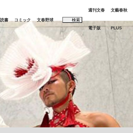
週刊文春
文藝春秋
読書
コミック
文春野球
検索
電子版
PLUS
インタビュー
読書
#松田聖子
本田圭佑が初めて明かした日本代表監督に...
K-POPアイドルたち