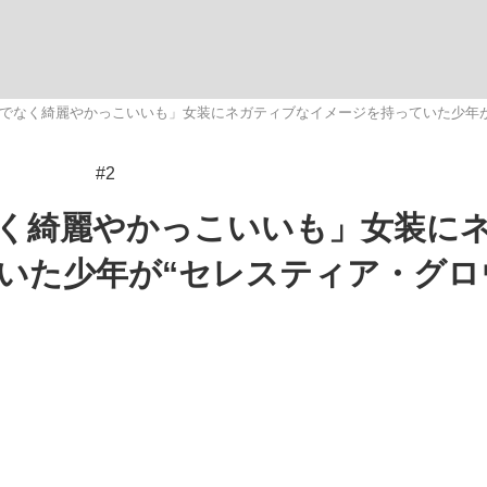
観る将棋、読
でなく綺麗やかっこいいも」女装にネガティブなイメージを持っていた少年が
#2
”の真実 選手が明かす...
「敗因分析は一切聞かれなか
く綺麗やかっこいいも」女装に
いた少年が“セレスティア・グロ
の国から』倉本聰氏（91...