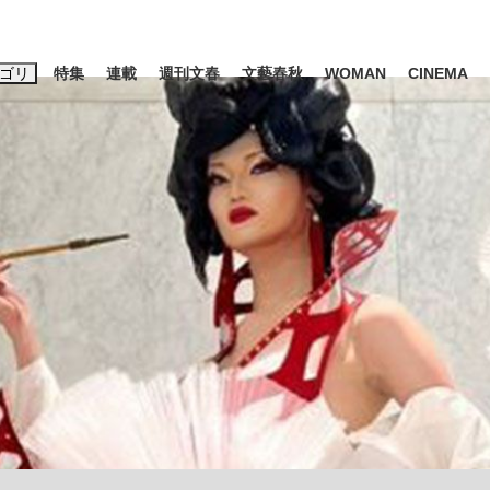
ゴリ
特集
連載
週刊文春
文藝春秋
WOMAN
CINEMA
キーワード入力
ス
エンタメ
ライフ
ビジネス
ーワードタグ一覧
山凌輝
#高市早苗
#後藤真希
#森岡毅
#城彰二
#内田有紀
#亀和田武
み会、JIN→伊豆の...
「90%は失敗する。でも…」
日本生まれの