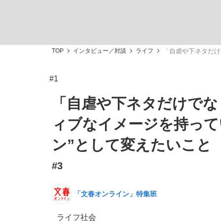
TOP
インタビュー／対談
ライフ
「自虐や下ネタだけ
#1
「最悪の空気のまま解散」WBC日本代表“敗戦
私のあのとき、私のいま
「自虐や下ネタだけでな
ィブなイメージを持って
ン”として変えたいこと
#3
「文春オンライン」特集班
「クマが悪者扱いされているのが悲しい」『北
キングの誕生を、目撃せよ。
ライフ
社会