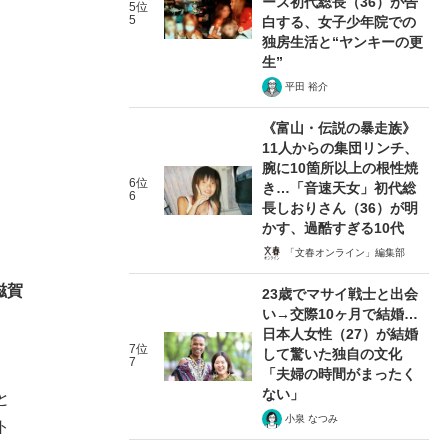
ース初代総長（36）が告
5位
5
白する、女子少年院での
独房生活と“ヤンキーの更
生”
平田 裕介
《富山・伝説の暴走族》
11人からの集団リンチ、
腕に10箇所以上の根性焼
6位
き…「音速天女」初代総
6
長しおりさん（36）が明
かす、過酷すぎる10代
「文春オンライン」編集部
滋賀
23歳でマサイ戦士と出会
い→交際10ヶ月で結婚…
日本人女性（27）が結婚
7位
して驚いた独自の文化
7
、
「夫婦の時間がまったく
ない」
と
小泉 なつみ
ト