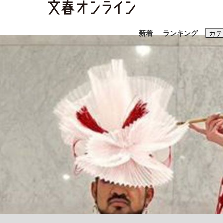
新着
ランキング
カテ
スクープ
ニュー
おすすめのキ
#藤田晋
#三
#玉木雄一郎
《BTS厳戒トーキョー滞在記》RM→渋谷で飲
終戦から81年