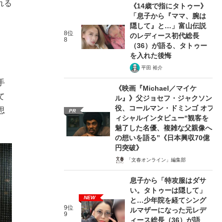
れる
《14歳で指にタトゥー》
「息子から『ママ、腕は
隠して』と…」富山伝説
8位
のレディース初代総長
8
（36）が語る、タトゥー
を入れた後悔
平田 裕介
手
《映画『Michael／マイケ
て
ル』》父ジョセフ・ジャクソン
役、コールマン・ドミンゴ オフ
思
PR
ィシャルインタビュー“観客を
魅了した名優、複雑な父親像へ
の想いを語る”《日本興収70億
円突破》
「文春オンライン」編集部
息子から「特攻服はダサ
い。タトゥーは隠して」
NEW
と…少年院を経てシング
9位
ルマザーになった元レデ
9
ィース総長（36）が語