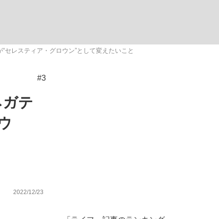
む将棋
“セレスティア・グロウン”として変えたいこと
#3
った」侍ジャパン選手が証言した“NPB聞...
ネガテ
ウ
2022/12/23