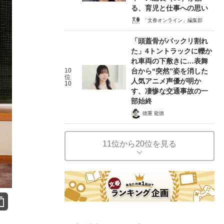
る、育児と仕事への思い
「文春オンライン」編集部
「頭蓋骨がパックリ割れ
た」4トントラックに轢か
れ車両の下敷きに…表舞
10
台から“突然”姿を消した
位
人気アニメ声優が明か
10
す、凄惨な交通事故の一
部始終
徳重 龍徳
11位から20位を見る