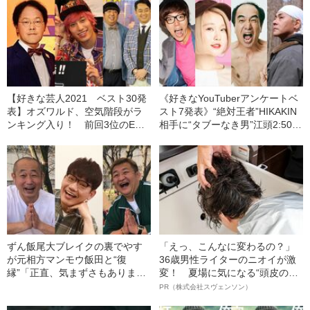
来てダウンタウンの躍進も
【好きな芸人2021 ベスト30発
《好きなYouTuberアンケートベ
表】オズワルド、空気階段がラ
スト7発表》“絶対王者”HIKAKIN
ンキング入り！ 前回3位のEXIT
相手に“タブーなき男”江頭2:50が
は…
まさかの…並み居る大物を抑
え、堂々1位に輝いたのは？
ずん飯尾大ブレイクの裏でやす
「えっ、こんなに変わるの？」
が元相方マンモウ飯田と“復
36歳男性ライターのニオイが激
縁”「正直、気まずさもありまし
変！ 夏場に気になる“頭皮のニ
た。イマカノに悪いなと思うか
オイ”や“ベタつき”を解消す
PR（株式会社スヴェンソン）
ら（笑）」《おじさん芸人の不
る、“ウィッグのスペシャリス