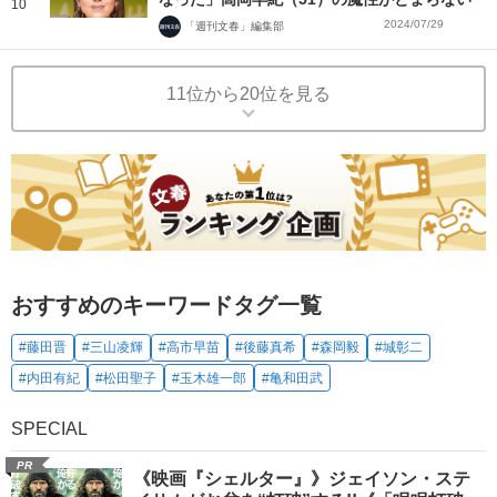
10
2024/07/29
「週刊文春」編集部
11位から20位を見る
おすすめのキーワードタグ一覧
#藤田晋
#三山凌輝
#高市早苗
#後藤真希
#森岡毅
#城彰二
#内田有紀
#松田聖子
#玉木雄一郎
#亀和田武
SPECIAL
PR
《映画『シェルター』》ジェイソン・ステ