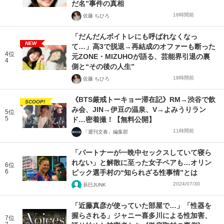
だ名”事件の真相
18時間前
佐藤 ちひろ
「だんだんボイトレにも呼ばれなくなっ
NEW
て…」高3で脱退→再結成のオファーも断った
4位
元ZONE・MIZUHOが語る、芸能界引退の裏
4
側と“その後の人生”
18時間前
佐藤 ちひろ
《BTS厳戒トーキョー滞在記》RM→渋谷で飲
SCOOP!
み会、JIN→伊豆の温泉、V→よみうりラン
5位
5
ド…密着撮！【無料公開】
11時間前
「週刊文春」編集部
「パートナーが一晩中セックスしていて寝ら
れない」と解散に至った女子ペアも…オリン
6位
6
ピック選手村の“知られざる性事情”とは
2024/07/30
辰巳JUNK
「近藤真彦が使っていた部屋で…」「性器を
握らされる」ジャニー喜多川による性加害、
7位