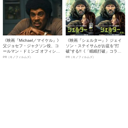
思議な三角関係》
ト”が生み出した徹底ケアとは
《映画『Michael／マイケル』》
《映画『シェルター』》ジェイ
父ジョセフ・ジャクソン役、コ
ソン・ステイサムがお盆を“打
ールマン・ドミンゴ オフィシャ
破”する!!《「眠眠打破」コラ
ルインタビュー“観客を魅了した
ボ》
PR（キノフィルムズ）
PR（キノフィルムズ）
名優、複雑な父親像への想いを
語る”《日本興収70億円突破》