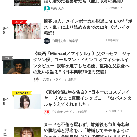
7
語り始めた被害者たち《徹底取材の裏側》
2026/08/07
髙橋 大介
観客30人、メインボーカル脱退…M!LKが「ポ
NEW
スト嵐」に上り詰めるまでの12年《ブレイク
8位
8
秘話》
11時間前
「週刊文春」編集部
《映画『Michael／マイケル』》父ジョセフ・ジャ
PR
クソン役、コールマン・ドミンゴ オフィシャルイ
ンタビュー“観客を魅了した名優、複雑な父親像へ
の想いを語る”《日本興収70億円突破》
「文春オンライン」編集部
《真剣交際2年を告白》“日本一のコスプレイ
SCOOP!
ヤー”えなこに直撃インタビュー「彼がメンタ
9位
9
ルを支えてくれました」
2021/07/01
「文春オンライン」特集班
ヌードも不倫も厭わず、離婚後も市川海老蔵
10
や勝地涼と浮名を…「離婚してモテるように
位
なった」高岡早紀（51）の魔性がとまらない