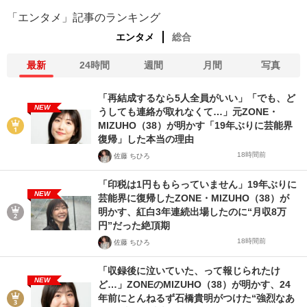
「エンタメ」記事のランキング
エンタメ
総合
最新
24時間
週間
月間
写真
「再結成するなら5人全員がいい」「でも、ど
NEW
うしても連絡が取れなくて…」元ZONE・
MIZUHO（38）が明かす「19年ぶりに芸能界
復帰」した本当の理由
18時間前
佐藤 ちひろ
「印税は1円ももらっていません」19年ぶりに
NEW
芸能界に復帰したZONE・MIZUHO（38）が
明かす、紅白3年連続出場したのに“月収8万
円”だった絶頂期
18時間前
佐藤 ちひろ
「収録後に泣いていた、って報じられたけ
NEW
ど…」ZONEのMIZUHO（38）が明かす、24
年前にとんねるず石橋貴明がつけた“強烈なあ