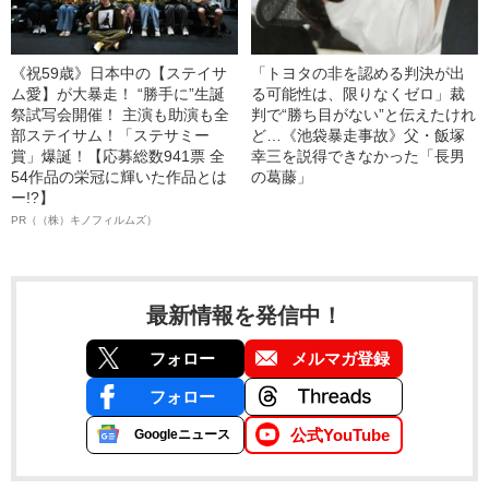
《祝59歳》日本中の【ステイサ
「トヨタの非を認める判決が出
ム愛】が大暴走！ “勝手に”生誕
る可能性は、限りなくゼロ」裁
祭試写会開催！ 主演も助演も全
判で“勝ち目がない”と伝えたけれ
部ステイサム！「ステサミー
ど…《池袋暴走事故》父・飯塚
賞」爆誕！【応募総数941票 全
幸三を説得できなかった「長男
54作品の栄冠に輝いた作品とは
の葛藤」
ー!?】
PR（（株）キノフィルムズ）
最新情報を発信中！
フォロー
メルマガ登録
フォロー
公式YouTube
Googleニュース