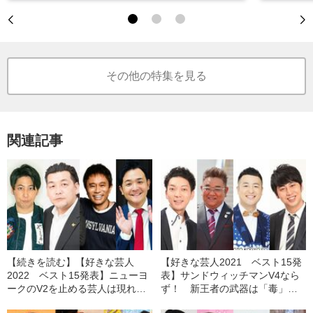
その他の特集を見る
関連記事
【続きを読む】【好きな芸人
【好きな芸人2021 ベスト15発
2022 ベスト15発表】ニューヨ
表】サンドウィッチマンV4なら
ークのV2を止める芸人は現れる
ず！ 新王者の武器は「毒」、
か！ EXITが返り咲き、ここへ
見取り図や囲碁将棋も躍進