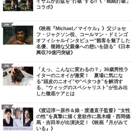
イサムがお盆を“打破”する!!《「眠眠打破」
コラボ》
PR
《映画『Michael／マイケル』》父ジョセ
フ・ジャクソン役、コールマン・ドミンゴ
オフィシャルインタビュー“観客を魅了した
名優、複雑な父親像への想いを語る”《日本
興収70億円突破》
PR
「えっ、こんなに変わるの？」36歳男性ラ
イターのニオイが激変！ 夏場に気にな
る“頭皮のニオイ”や“ベタつき”を解消す
る、“ウィッグのスペシャリスト”が生み出
した徹底ケアとは
PR
《渡辺淳一原作＆娘・渡邉直子監督》“女性
の性”を真摯に描く意欲作に黒木瞳・西岡德
馬・吉田羊が出演決定！《映画『月がみて
いる』》