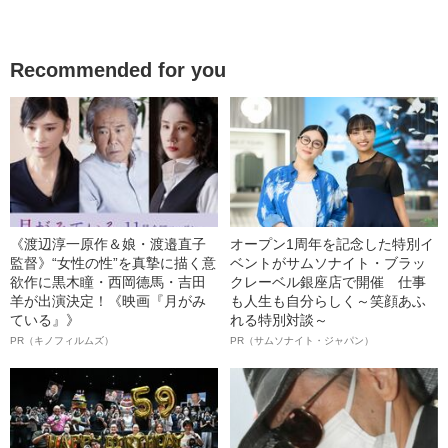
Recommended for you
《渡辺淳一原作＆娘・渡邉直子
オープン1周年を記念した特別イ
監督》“女性の性”を真摯に描く意
ベントがサムソナイト・ブラッ
欲作に黒木瞳・西岡德馬・吉田
クレーベル銀座店で開催 仕事
羊が出演決定！《映画『月がみ
も人生も自分らしく～笑顔あふ
ている』》
れる特別対談～
PR（キノフィルムズ）
PR（サムソナイト・ジャパン）