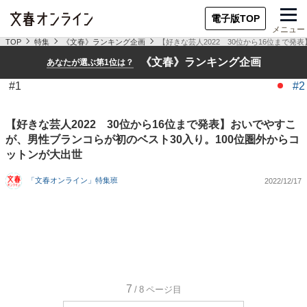
電子版TOP
メニュー
TOP
特集
《文春》ランキング企画
【好きな芸人2022 30位から16位まで
《文春》ランキング企画
あなたが選ぶ第1位は？
#1
#2
【好きな芸人2022 30位から16位まで発表】おいでやすこ
が、男性ブランコらが初のベスト30入り。100位圏外からコ
ットンが大出世
「文春オンライン」特集班
2022/12/17
7
/8
ページ目