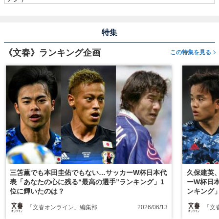
特集
《文春》ランキング企画
この特集を見る
三笘薫でも本田圭佑でもない…サッカーW杯日本代
久保建英
表「あなたの心に残る“最高の選手”ランキング」1
ーW杯日
位に輝いたのは？
ンキング
「文春オンライン」編集部
2026/06/13
「文