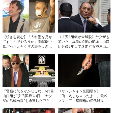
【続きを読む】「入れ墨を見せ
《主要5組織が全離脱》ヤクザも
てすごんでやろうか」覚醒剤中
驚いた「異例の2度の絶縁」山口
毒だった元ヤクザの頭をよぎっ
組分裂8年目で迷走する神戸山口
た“邪念”と、それを我慢できた唯
組の処分から垣間見える“メッセ
一の理由 《元ヤクザの牧師＆
ージ”
ヤクザ研究者対談》
「警察に恥をかかせるな」6代目
《サンシャイン乱闘騒ぎ》
山口組が“安倍国葬”の日に“ヤク
「俺、刺しちゃったよ…」最凶
ザの活動自粛”を通達したワケ
マフィア・怒羅権の初代総長が
語る「浦安ウエスタン事件」
敵対勢力200人の包囲から脱出し