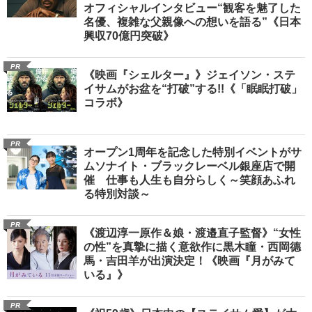
オフィシャルインタビュー“観客を魅了した
名優、複雑な父親像への想いを語る”《日本
興収70億円突破》
PR
《映画『シェルター』》ジェイソン・ステ
イサムがお盆を“打破”する!!《「眠眠打破」
コラボ》
PR
オープン1周年を記念した特別イベントがサ
ムソナイト・ブラックレーベル銀座店で開
催 仕事も人生も自分らしく～笑顔あふれ
る特別対談～
PR
《渡辺淳一原作＆娘・渡邉直子監督》“女性
の性”を真摯に描く意欲作に黒木瞳・西岡德
馬・吉田羊が出演決定！《映画『月がみて
いる』》
PR