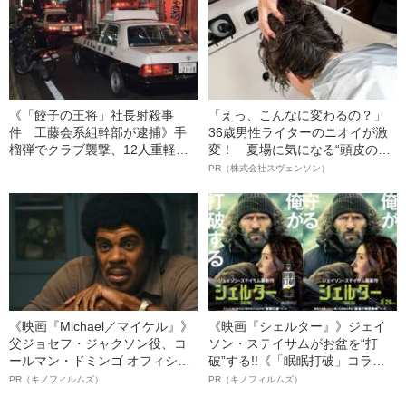
て合流した仲間の1人が…
《「餃子の王将」社長射殺事
「えっ、こんなに変わるの？」
件 工藤会系組幹部が逮捕》手
36歳男性ライターのニオイが激
榴弾でクラブ襲撃、12人重軽
変！ 夏場に気になる“頭皮のニ
傷…「逆らう者は許さない」暴
オイ”や“ベタつき”を解消す
PR（株式会社スヴェンソン）
力団が北九州を“修羅の街”にする
る、“ウィッグのスペシャリス
まで
ト”が生み出した徹底ケアとは
《映画『Michael／マイケル』》
《映画『シェルター』》ジェイ
父ジョセフ・ジャクソン役、コ
ソン・ステイサムがお盆を“打
ールマン・ドミンゴ オフィシャ
破”する!!《「眠眠打破」コラ
ルインタビュー“観客を魅了した
ボ》
PR（キノフィルムズ）
PR（キノフィルムズ）
名優、複雑な父親像への想いを