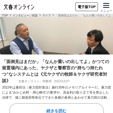
電子版TOP
メニュー
TOP
インタビュー／対談
ライフ
「面倒見はまだか」「なんか重いの出してよ」
「面倒見はまだか」「なんか重いの出してよ」かつての
留置場内にあった、ヤクザと警察官の“持ちつ持たれ
つ”なシステムとは《元ヤクザの牧師＆ヤクザ研究者対
談》
「文春オンライン」特集班
2022/12/27
2022年は暴対法（暴力団対策法）施行30年のメモリアルイヤーだ。暴力団
による“みかじめ料・用心棒代”の要求や、高金利の取り立て等を禁止した
法律で、後に都道府県単位でできた各種の条例とあわせて暴力団の活動範
囲を大き…
続きを読む