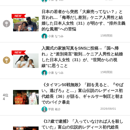
日本の若者から突然「大麻売ってない？」と
NEW
言われ…「侮辱だし差別」ケニア人男性と結
婚した日本人女性（31）が明かす、“排外主義
的な風潮”への苦悩
15時間前
小泉 なつみ
入園式の家族写真をSNSに投稿→「国へ帰
NEW
れ」と“差別発言”殺到…ケニア人男性と結婚
した日本人女性（31）が、“世間からの視
線”に思うこと
15時間前
小泉 なつみ
《タイマン50戦無敗》「顔を見ると、『やば
い。逃げろ』と…」富山伝説のレディース初
4位
代総長（36）が語る、ギャルサー制圧と朝ま
4
でのバイク暴走
2026/08/01
平田 裕介
《17歳で逮捕》「入っていなければ人を殺し
ていた」富山の伝説的レディース初代総長