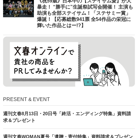
《祝59歳》日本中の【ステイサム愛】が大
暴走！ “勝手に”生誕祭試写会開催！ 主演も
助演も全部ステイサム！「ステサミー賞」
爆誕！【応募総数941票 全54作品の栄冠に
輝いた作品とはー!?】
PRESENT & EVENT
週刊文春8月13日・20日号「終活・エンディング特集」資料請
求＆プレゼント
週刊文春WOMAN夏号「遺贈・寄付特集」資料請求＆プレゼン