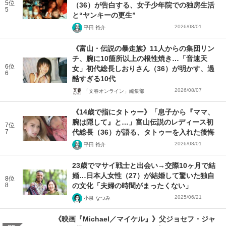
5位
（36）が告白する、女子少年院での独房生活
5
と“ヤンキーの更生”
2026/08/01
平田 裕介
《富山・伝説の暴走族》11人からの集団リン
チ、腕に10箇所以上の根性焼き…「音速天
6位
女」初代総長しおりさん（36）が明かす、過
6
酷すぎる10代
2026/08/07
「文春オンライン」編集部
《14歳で指にタトゥー》「息子から『ママ、
腕は隠して』と…」富山伝説のレディース初
7位
7
代総長（36）が語る、タトゥーを入れた後悔
2026/08/01
平田 裕介
23歳でマサイ戦士と出会い→交際10ヶ月で結
婚…日本人女性（27）が結婚して驚いた独自
8位
8
の文化「夫婦の時間がまったくない」
2025/06/21
小泉 なつみ
《映画『Michael／マイケル』》父ジョセフ・ジャ