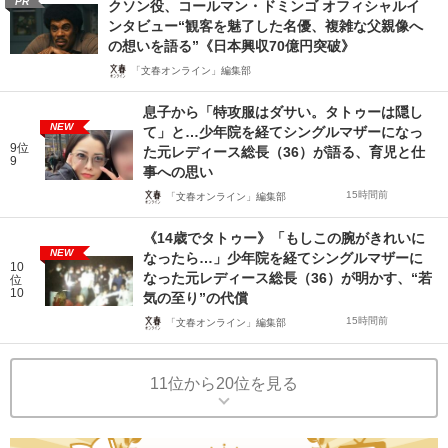
PR
クソン役、コールマン・ドミンゴ オフィシャルイ
ンタビュー“観客を魅了した名優、複雑な父親像へ
の想いを語る”《日本興収70億円突破》
「文春オンライン」編集部
息子から「特攻服はダサい。タトゥーは隠し
NEW
て」と…少年院を経てシングルマザーになっ
9位
た元レディース総長（36）が語る、育児と仕
9
事への思い
15時間前
「文春オンライン」編集部
《14歳でタトゥー》「もしこの腕がきれいに
NEW
なったら…」少年院を経てシングルマザーに
10
なった元レディース総長（36）が明かす、“若
位
10
気の至り”の代償
15時間前
「文春オンライン」編集部
11位から20位を見る