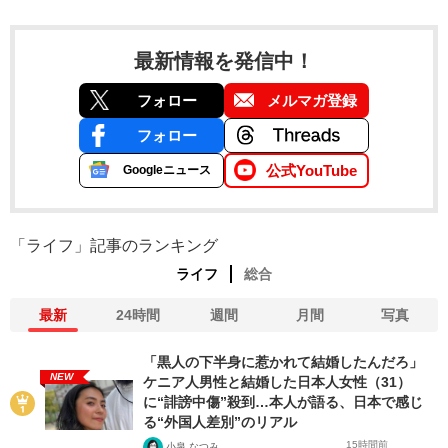
最新情報を発信中！
フォロー
メルマガ登録
フォロー
公式YouTube
Googleニュース
「ライフ」記事のランキング
ライフ
総合
最新
24時間
週間
月間
写真
「黒人の下半身に惹かれて結婚したんだろ」
NEW
ケニア人男性と結婚した日本人女性（31）
に“誹謗中傷”殺到…本人が語る、日本で感じ
る“外国人差別”のリアル
15時間前
小泉 なつみ