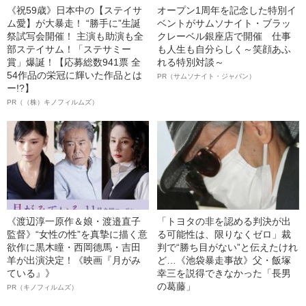
《祝59歳》日本中の【ステイサ
オープン1周年を記念した特別イ
ム愛】が大暴走！ “勝手に”生誕
ベントがサムソナイト・ブラッ
祭試写会開催！ 主演も助演も全
クレーベル銀座店で開催 仕事
部ステイサム！「ステサミー
も人生も自分らしく～笑顔あふ
賞」爆誕！【応募総数941票 全
れる特別対談～
54作品の栄冠に輝いた作品とは
PR（サムソナイト・ジャパン）
ー!?】
PR（（株）キノフィルムズ）
《渡辺淳一原作＆娘・渡邉直子
「トヨタの非を認める判決が出
監督》“女性の性”を真摯に描く意
る可能性は、限りなくゼロ」裁
欲作に黒木瞳・西岡德馬・吉田
判で“勝ち目がない”と伝えたけれ
羊が出演決定！《映画『月がみ
ど…《池袋暴走事故》父・飯塚
ている』》
幸三を説得できなかった「長男
の葛藤」
PR（キノフィルムズ）