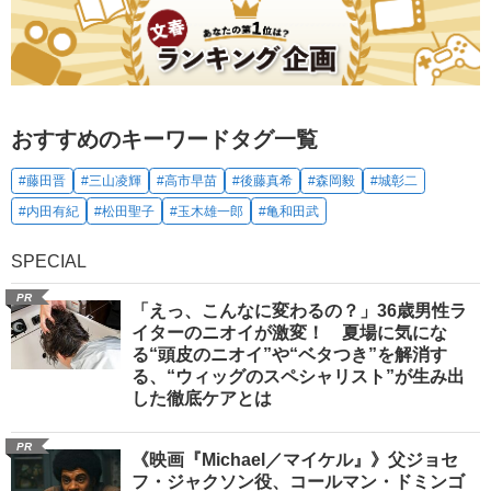
おすすめのキーワードタグ一覧
#藤田晋
#三山凌輝
#高市早苗
#後藤真希
#森岡毅
#城彰二
#内田有紀
#松田聖子
#玉木雄一郎
#亀和田武
SPECIAL
PR
「えっ、こんなに変わるの？」36歳男性ラ
イターのニオイが激変！ 夏場に気にな
る“頭皮のニオイ”や“ベタつき”を解消す
る、“ウィッグのスペシャリスト”が生み出
した徹底ケアとは
PR
《映画『Michael／マイケル』》父ジョセ
フ・ジャクソン役、コールマン・ドミンゴ