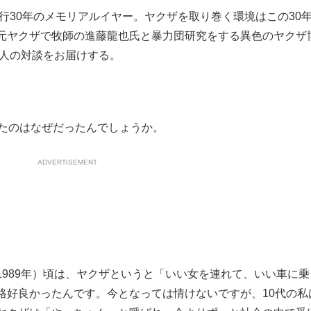
行30年のメモリアルイヤー。ヤクザを取り巻く環境はこの30
もっと見る
元ヤクザで牧師の進藤龍也氏と暴力団研究をする異色のヤクザ
2人の対談をお届けする。
たのはなぜだったんでしょうか。
ADVERTISEMENT
989年）頃は、ヤクザというと「いい女を連れて、いい車に乗
格好良かったんです。今となっては情けないですが、10代の私