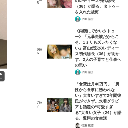
のレディース初代総長
5
（36）が語る、タトゥー
を入れた後悔
平田 裕介
《両腕にでかいタトゥ
ー》「元暴走族だからこ
そ、1ミリもズレたくな
い」富山伝説のレディー
6位
6
ス初代総長（36）が明か
す、2人の子育てと仕事へ
の思い
平田 裕介
「食費は月40万円」「男
性から食事に誘われな
い」大食いすぎて2年間彼
氏ができず…水着グラビ
7位
7
アも話題の“可愛すぎ
る”大食い女子（24）が語
る、驚愕の食生活
徳重 龍徳