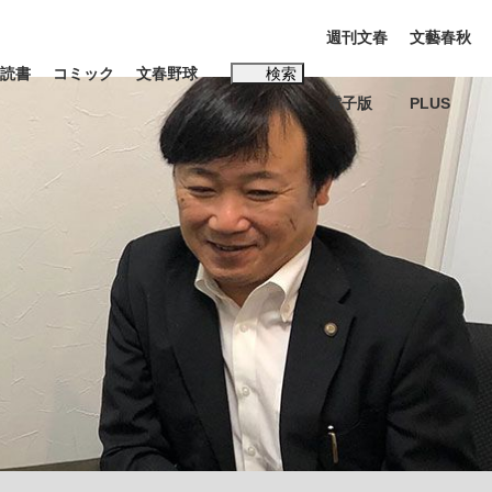
週刊文春
文藝春秋
読書
コミック
文春野球
検索
電子版
PLUS
インタビュー
読書
#松田聖子
む将棋
BC日本代表“敗戦”の真実 選手が明かす...