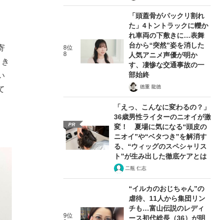
「頭蓋骨がパックリ割れ
た」4トントラックに轢か
れ車両の下敷きに…表舞
台から“突然”姿を消した
寄
8位
8
人気アニメ声優が明か
とき
す、凄惨な交通事故の一
部始終
い
徳重 龍徳
て
「えっ、こんなに変わるの？」
36歳男性ライターのニオイが激
PR
変！ 夏場に気になる“頭皮の
ニオイ”や“ベタつき”を解消す
る、“ウィッグのスペシャリス
ト”が生み出した徹底ケアとは
二瓶 仁志
“イルカのおじちゃん”の
虐待、11人から集団リン
チも…富山伝説のレディ
9位
ース初代総長（36）が明