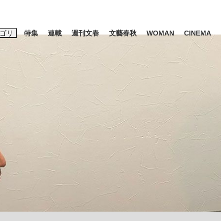
ゴリ
特集
連載
週刊文春
文藝春秋
WOMAN
CINEMA
キーワード入力
ス
エンタメ
ライフ
ビジネス
ーワードタグ一覧
山凌輝
#高市早苗
#後藤真希
#森岡毅
#城彰二
#内田有紀
観る将棋、読
#亀和田武
て明かした日本代表監督に...
「最悪の空気のまま解散」W