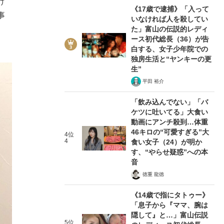
け
《17歳で逮捕》「入って
事
いなければ人を殺してい
た」富山の伝説的レディ
ース初代総長（36）が告
白する、女子少年院での
独房生活と“ヤンキーの更
生”
平田 裕介
「飲み込んでない」「バ
ケツに吐いてる」大食い
動画にアンチ殺到…体重
46キロの“可愛すぎる”大
4位
4
食い女子（24）が明か
す、“やらせ疑惑”への本
音
徳重 龍徳
《14歳で指にタトゥー》
「息子から『ママ、腕は
隠して』と…」富山伝説
5位