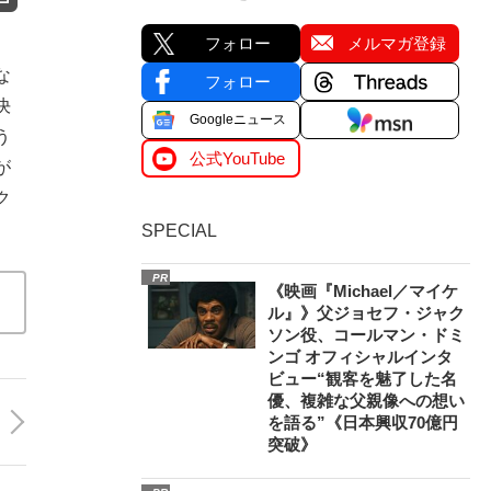
フォロー
メルマガ登録
な
フォロー
決
Googleニュース
う
公式YouTube
が
ク
SPECIAL
PR
《映画『Michael／マイケ
ル』》父ジョセフ・ジャク
ソン役、コールマン・ドミ
ンゴ オフィシャルインタ
ビュー“観客を魅了した名
優、複雑な父親像への想い
を語る”《日本興収70億円
突破》