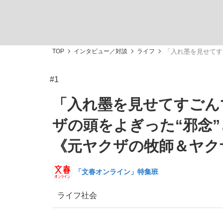
TOP
インタビュー／対談
ライフ
「入れ墨を見せてす
#1
「敗因分析は一切聞かれなかった」侍ジャパン選
キングの誕生を、目撃せよ。
「入れ墨を見せてすごん
ザの頭をよぎった“邪念
《元ヤクザの牧師＆ヤク
the Style
「文春オンライン」特集班
ライフ
社会
「目標達成できなかったからと言って…」サッ