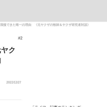
ない資産運用のすべて
を我慢できた唯一の理由 《元ヤクザの牧師＆ヤクザ研究者対談》
#2
が悲しい」『北の国から』倉本聰氏（91...
元ヤク
理由
2022/12/27