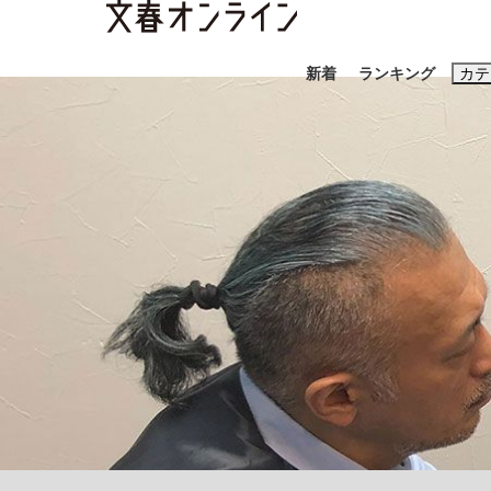
新着
ランキング
カテ
スクープ
ニュー
おすすめのキ
#藤田晋
#三
#玉木雄一郎
「90%は失敗する。でも…」本田圭佑が初め
終戦から81年