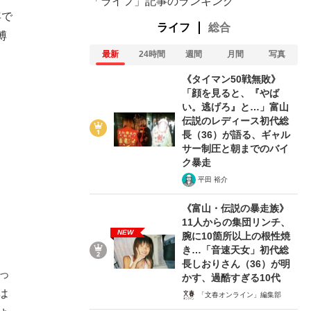
「ライフ」記事のランキング
年で
ライフ
総合
博
最新
24時間
週間
月間
写真
《タイマン50戦無敗》
「顔を見ると、『やば
い。逃げろ』と…」富山
伝説のレディース初代総
長（36）が語る、ギャル
サー制圧と朝までのバイ
ク暴走
平田 裕介
《富山・伝説の暴走族》
11人からの集団リンチ、
NEW
腕に10箇所以上の根性焼
き…「音速天女」初代総
長しおりさん（36）が明
っ
かす、過酷すぎる10代
は
「文春オンライン」編集部