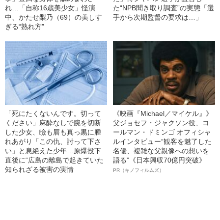
れ…「自称16歳美少女」怪演
た“NPB聞き取り調査”の実態「選
中、かたせ梨乃（69）の美しす
手から次期監督の要求は…」
ぎる“熟れ方”
「死にたくないんです。切って
《映画『Michael／マイケル』》
ください」麻酔なしで腕を切断
父ジョセフ・ジャクソン役、コ
した少女、瞼も唇も真っ黒に腫
ールマン・ドミンゴ オフィシャ
れあがり「この仇、討って下さ
ルインタビュー“観客を魅了した
い」と息絶えた少年…原爆投下
名優、複雑な父親像への想いを
直後に“広島の離島で起きていた
語る”《日本興収70億円突破》
知られざる被害の実情
PR（キノフィルムズ）