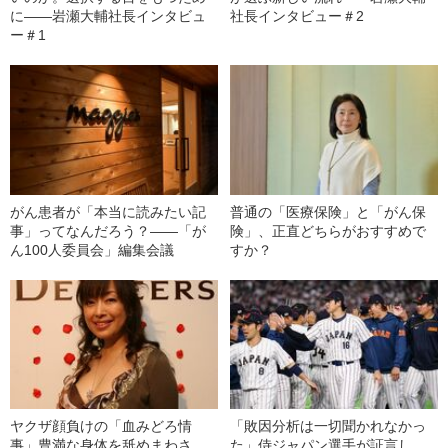
に――岩瀬大輔社長インタビュ
社長インタビュー＃2
ー＃1
がん患者が「本当に読みたい記
普通の「医療保険」と「がん保
事」ってなんだろう？――「が
険」、正直どちらがおすすめで
ん100人委員会」編集会議
すか？
ヤクザ顔負けの「血みどろ情
「敗因分析は一切聞かれなかっ
事」豊満な身体を舐めまわさ
た」侍ジャパン選手が証言し