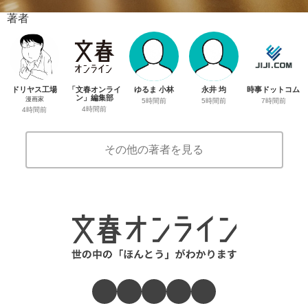
著者
ドリヤス工場
「文春オンライ
ゆるま 小林
永井 均
時事ドットコム
ン」編集部
漫画家
5時間前
5時間前
7時間前
4時間前
4時間前
その他の著者を見る