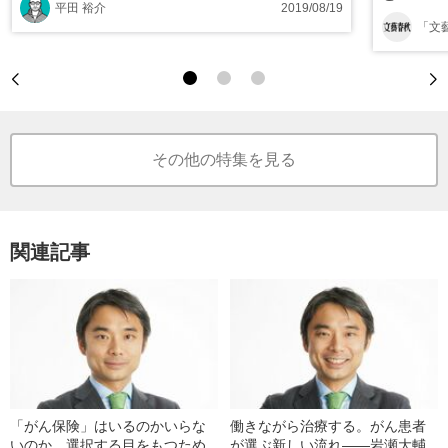
平田 裕介
2019/08/19
「文
その他の特集を見る
関連記事
「がん保険」はいるのかいらな
働きながら治療する。がん患者
いのか。選択する目をもつため
が選ぶ新しい流れ――岩瀬大輔