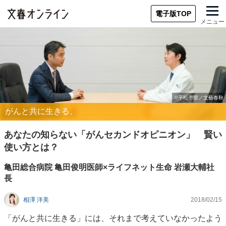
電子版TOP
メニュー
がんと共に生きる。
あなたの知らない「がんセカンドオピニオン」 賢い
使い方とは？
亀田総合病院 亀田俊明医師×ライフネット生命 岩瀬大輔社
長
相澤 洋美
2018/02/15
「がんと共に生きる」には、それまで考えていなかったよう